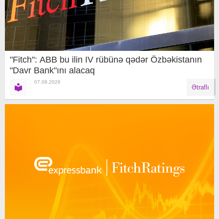
"Fitch": ABB bu ilin IV rübünə qədər Özbəkistanın
"Davr Bank"ını alacaq
07.08.2026
Ətraflı