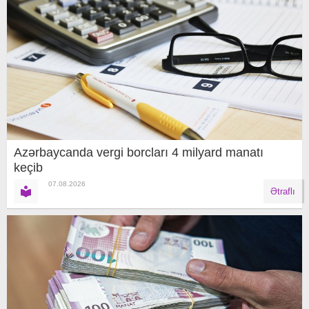
Azərbaycanda vergi borcları 4 milyard manatı
keçib
07.08.2026
Ətraflı