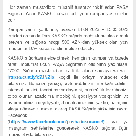
Hər zaman müştərilərə müxtəlif fürsətlər təklif edən PAŞA
Sığorta “Yazın KASKO fürsəti” adlı yeni kampaniyasını elan
edir.
Kampaniyanın şərtlərinə, əsasən 14.04.2023 – 15.05.2023
tarixləri arasında Tam KASKO sığorta məhsulunu əldə etmək
istəyən və sığorta haqqı 500 AZN-dən yüksək olan yeni
müştərilər 10% xüsusi endirim əldə edəcək.
KASKO sığortasını əldə etmək, həmçinin kampaniya barədə
ətraflı məlumat üçün PAŞA Sığortanın ofislərinə yaxınlaşa,
*7000- Sığorta məsləhətləri xətti ilə əlaqə saxlaya və ya ­­
https://cutt.ly/o7JNZIs
keçidi ilə onlayn müraciət edə
bilərsiniz. Bununla yanaşı, avtomobilinizin marka/modelini,
istehsal tarixini, təqribi bazar dəyərini, sürücülük təcrübənizi,
tələb olunan azadolma məbləğini, şəxsiyyət vəsiqənizin və
avtomobilinizin qeydiyyat şəhadətnaməsinin şəklini, həmçinin
əlaqə nömrənizi mesaj olaraq PAŞA Sığorta şirkətinin rəsmi
Facebook
(
https://www.facebook.com/pasha.insurance/)
və ya
Instagram səhifələrinə göndərərək KASKO sığorta üçün
müraciət edə bilərsiniz.