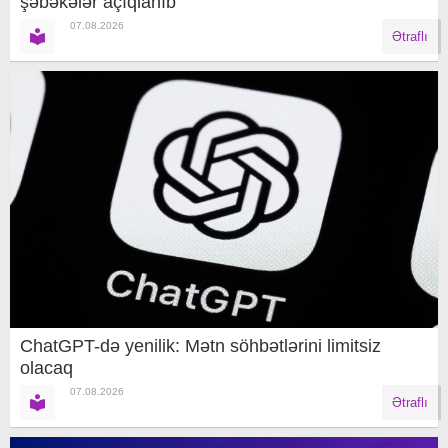
şəbəkələr açıqlanıb
07.08.2026
Ətraflı
ChatGPT-də yenilik: Mətn söhbətlərini limitsiz
olacaq
07.08.2026
Ətraflı