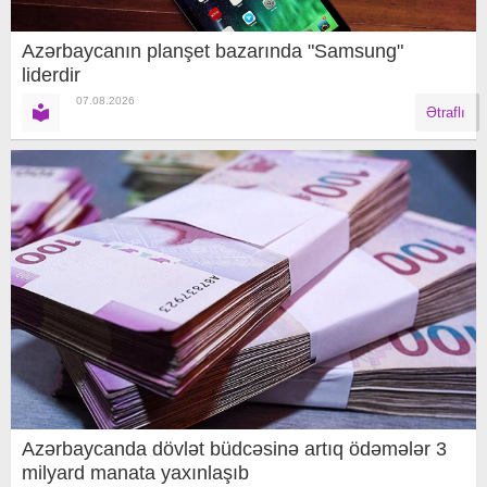
Azərbaycanın planşet bazarında "Samsung"
liderdir
07.08.2026
Ətraflı
Azərbaycanda dövlət büdcəsinə artıq ödəmələr 3
milyard manata yaxınlaşıb