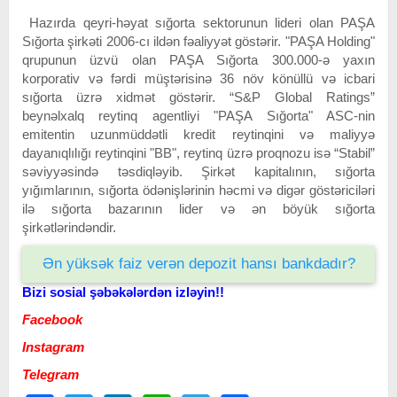
Hazırda qeyri-həyat sığorta sektorunun lideri olan PAŞA
Sığorta şirkəti 2006-cı ildən fəaliyyət göstərir. "PAŞA Holding"
qrupunun üzvü olan PAŞA Sığorta 300.000-ə yaxın
korporativ və fərdi müştərisinə 36 növ könüllü və icbari
sığorta üzrə xidmət göstərir. “S&P Global Ratings”
beynəlxalq reytinq agentliyi "PAŞA Sığorta" ASC-nin
emitentin uzunmüddətli kredit reytinqini və maliyyə
dayanıqlılığı reytinqini "BB", reytinq üzrə proqnozu isə “Stabil”
səviyyəsində təsdiqləyib. Şirkət kapitalının, sığorta
yığımlarının, sığorta ödənişlərinin həcmi və digər göstəriciləri
ilə sığorta bazarının lider və ən böyük sığorta
şirkətlərindəndir.
Ən yüksək faiz verən depozit hansı bankdadır?
Bizi sosial şəbəkələrdən izləyin!!
Facebook
Instagram
Telegram