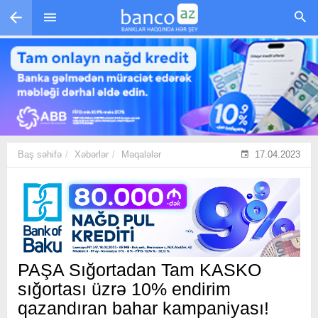
Skip to main content
Baş səhifə
Xəbərlər
Məqalələr
17.04.2023
PAŞA Sığortadan Tam KASKO
sığortası üzrə 10% endirim
qazandıran bahar kampaniyası!