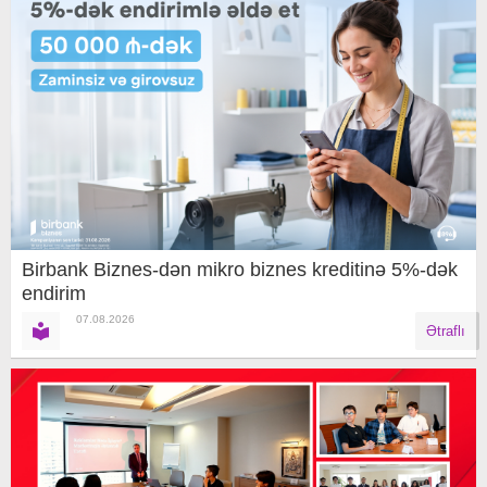
Birbank Biznes-dən mikro biznes kreditinə 5%-dək
endirim
07.08.2026
Ətraflı