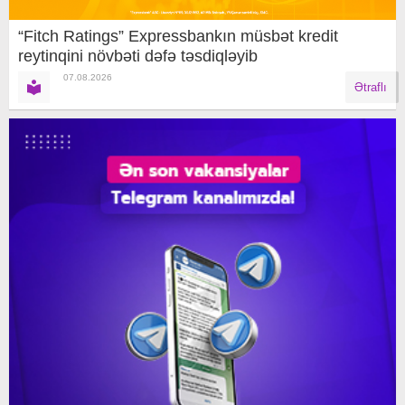
“Fitch Ratings” Expressbankın müsbət kredit
reytinqini növbəti dəfə təsdiqləyib
07.08.2026
Ətraflı