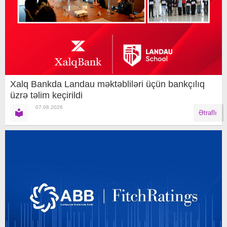
Xalq Bankda Landau məktəbliləri üçün bankçılıq
üzrə təlim keçirildi
07.08.2026
Ətraflı