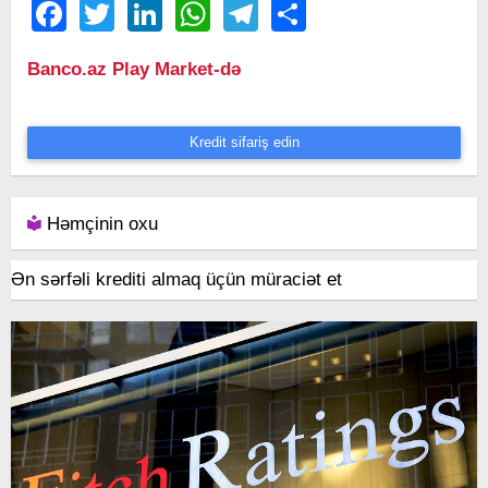
Facebook
Twitter
LinkedIn
WhatsApp
Telegram
Share
Banco.az Play Market-də
Kredit sifariş edin
Həmçinin oxu
Ən sərfəli krediti almaq üçün müraciət et