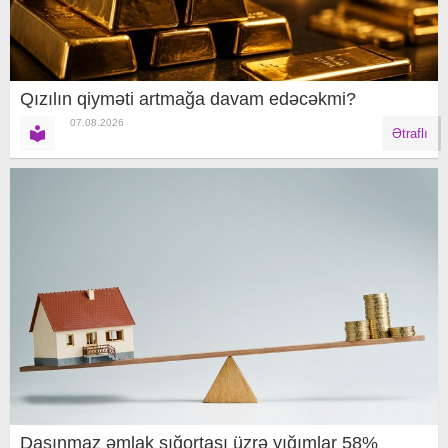
Qızılın qiyməti artmağa davam edəcəkmi?
07.08.2026
Ətraflı
Daşınmaz əmlak sığortası üzrə yığımlar 58%