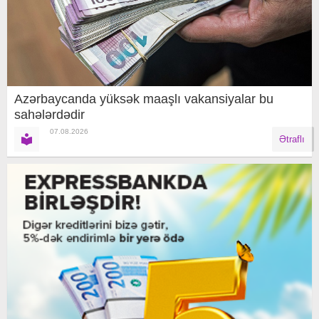
Azərbaycanda yüksək maaşlı vakansiyalar bu
sahələrdədir
07.08.2026
Ətraflı