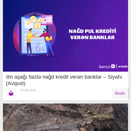
Ən aşağı faizlə nağd kredit verən banklar – Siyahı
(Avqust)
07.08.2026
Ətraflı