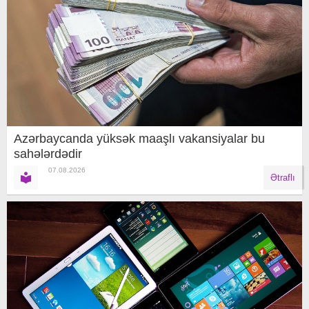
Azərbaycanda yüksək maaşlı vakansiyalar bu
sahələrdədir
07.08.2026
Ətraflı