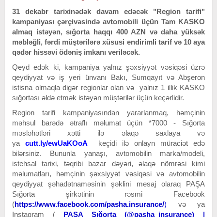
31 dekabr tarixinədək davam edəcək "Region tarifi"
kampaniyası çərçivəsində avtomobili üçün Tam KASKO
almaq istəyən, sığorta haqqı 400 AZN və daha yüksək
məbləğli, fərdi müştərilərə xüsusi endirimli tarif və 10 aya
qədər hissəvi ödəniş imkanı veriləcək.
Qeyd edək ki, kampaniya yalnız şəxsiyyət vəsiqəsi üzrə
qeydiyyat və iş yeri ünvanı Bakı, Sumqayıt və Abşeron
istisna olmaqla digər regionlar olan və yalnız 1 illik KASKO
sığortası əldə etmək istəyən müştərilər üçün keçərlidir.
Region tarifi kampaniyasından yararlanmaq, həmçinin
məhsul barədə ətraflı məlumat üçün *7000 - Sığorta
məsləhətləri xətti ilə əlaqə saxlaya və
ya
cutt.ly/ewUaKOoA
keçidi ilə onlayn müraciət edə
bilərsiniz. Bununla yanaşı, avtomobilin marka/modeli,
istehsal tarixi, təqribi bazar dəyəri, əlaqə nömrəsi kimi
məlumatları, həmçinin şəxsiyyət vəsiqəsi və avtomobilin
qeydiyyat şəhadətnaməsinin şəklini mesaj olaraq PAŞA
Sığorta şirkətinin rəsmi Facebook
(
https://www.facebook.com/pasha.insurance/
)
və ya
Instagram (
PAŞA Sığorta (@pasha_insurance) |