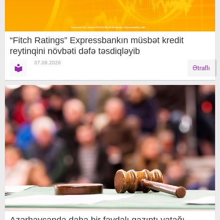
“Fitch Ratings” Expressbankın müsbət kredit
reytinqini növbəti dəfə təsdiqləyib
07.08.2026
Ətraflı
Azərbaycanda daha bir faydalı qazıntı yatağı