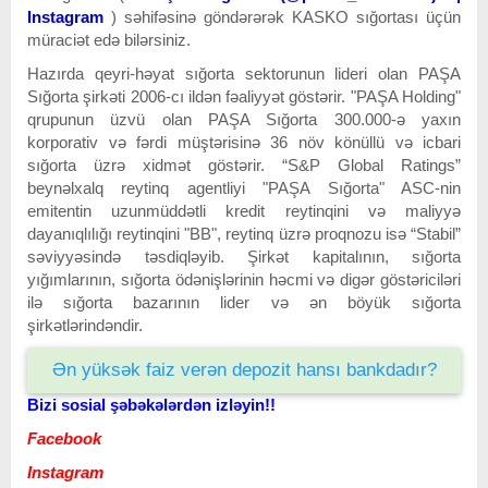
Instagram
) səhifəsinə göndərərək KASKO sığortası üçün
müraciət edə bilərsiniz.
Hazırda qeyri-həyat sığorta sektorunun lideri olan PAŞA
Sığorta şirkəti 2006-cı ildən fəaliyyət göstərir. "PAŞA Holding"
qrupunun üzvü olan PAŞA Sığorta 300.000-ə yaxın
korporativ və fərdi müştərisinə 36 növ könüllü və icbari
sığorta üzrə xidmət göstərir. “S&P Global Ratings”
beynəlxalq reytinq agentliyi "PAŞA Sığorta" ASC-nin
emitentin uzunmüddətli kredit reytinqini və maliyyə
dayanıqlılığı reytinqini "BB", reytinq üzrə proqnozu isə “Stabil”
səviyyəsində təsdiqləyib. Şirkət kapitalının, sığorta
yığımlarının, sığorta ödənişlərinin həcmi və digər göstəriciləri
ilə sığorta bazarının lider və ən böyük sığorta
şirkətlərindəndir.
Ən yüksək faiz verən depozit hansı bankdadır?
Bizi sosial şəbəkələrdən izləyin!!
Facebook
Instagram