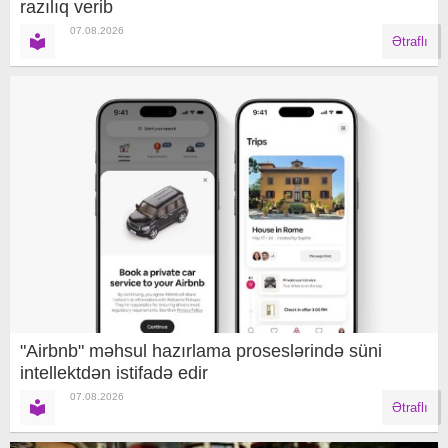
razılıq verib
07.08.2026
Ətraflı
"Airbnb" məhsul hazırlama proseslərində süni
intellektdən istifadə edir
07.08.2026
Ətraflı