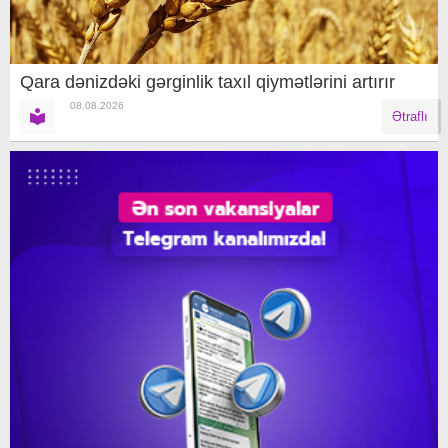
Qara dənizdəki gərginlik taxıl qiymətlərini artırır
08.08.2026
Ətraflı