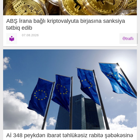
ABŞ İrana bağlı kriptovalyuta birjasına sanksiya
tətbiq edib
07.08.2026
Ətraflı
Aİ 348 peykdən ibarət təhlükəsiz rabitə şəbəkəsinə