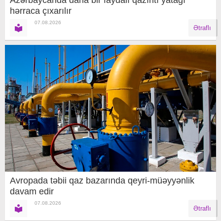
hərraca çıxarılır
07.08.2026
Ətraflı
Avropada təbii qaz bazarında qeyri-müəyyənlik
davam edir
07.08.2026
Ətraflı