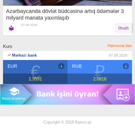
Azərbaycanda dövlət büdcəsinə artıq ödəmələr 3
milyard manata yaxınlaşıb
07.08.2026
Ətraflı
Hamısına bax
Kurs
Mərkəzi bank
07.08.2026
₽
$
RUB
USD
2.0816
1.7
Copyright © 2018 Banco.az