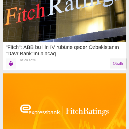
"Fitch": ABB bu ilin IV rübünə qədər Özbəkistanın
"Davr Bank"ını alacaq
07.08.2026
Ətraflı