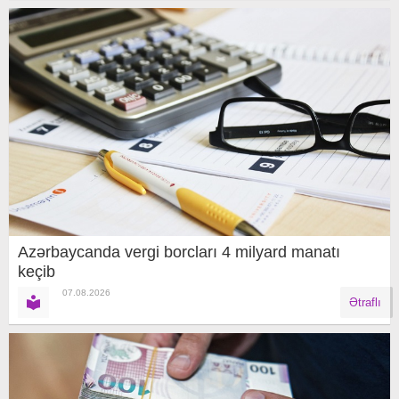
Azərbaycanda vergi borcları 4 milyard manatı
keçib
07.08.2026
Ətraflı