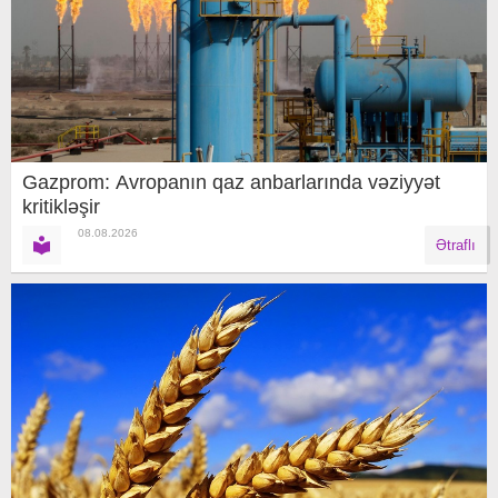
Gazprom: Avropanın qaz anbarlarında vəziyyət
kritikləşir
08.08.2026
Ətraflı