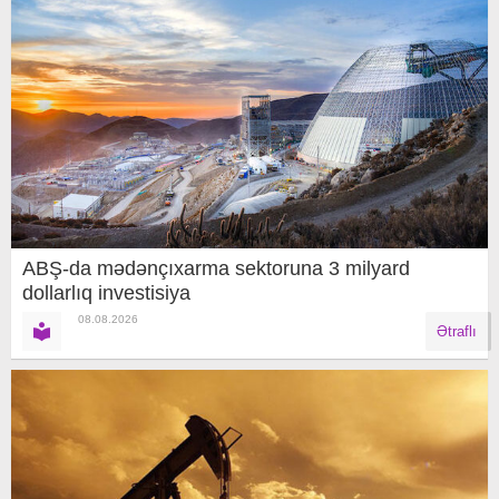
ABŞ-da mədənçıxarma sektoruna 3 milyard
dollarlıq investisiya
08.08.2026
Ətraflı