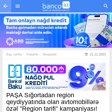
Skip to main content
Baş səhifə
Xəbərlər
Məqalələr
21.11.2023
PAŞA Sığortadan region
qeydiyyatında olan avtomobillərə
özəl "Region tarifi" kampaniyası!