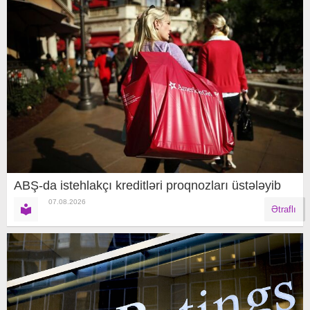
ABŞ-da istehlakçı kreditləri proqnozları üstələyib
07.08.2026
Ətraflı