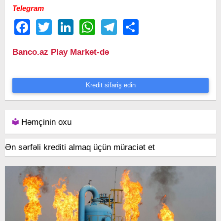
Telegram
Facebook
Twitter
LinkedIn
WhatsApp
Telegram
Share
Banco.az Play Market-də
Kredit sifariş edin
Həmçinin oxu
Ən sərfəli krediti almaq üçün müraciət et