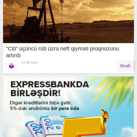
"Citi" üçüncü rüb üzrə neft qiyməti proqnozunu
artırıb
07.08.2026
Ətraflı