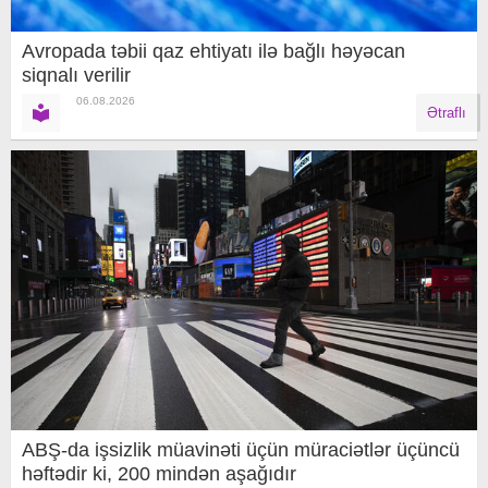
Avropada təbii qaz ehtiyatı ilə bağlı həyəcan
siqnalı verilir
06.08.2026
Ətraflı
ABŞ-da işsizlik müavinəti üçün müraciətlər üçüncü
həftədir ki, 200 mindən aşağıdır