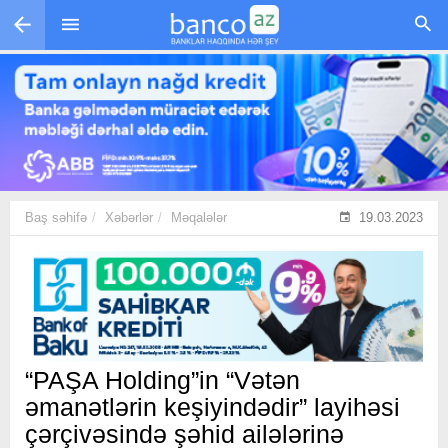
Skip to main content
Baş səhifə
Xəbərlər
Məqalələr
19.03.2023
“PAŞA Holding”in “Vətən
əmanətlərin keşiyindədir” layihəsi
çərçivəsində şəhid ailələrinə