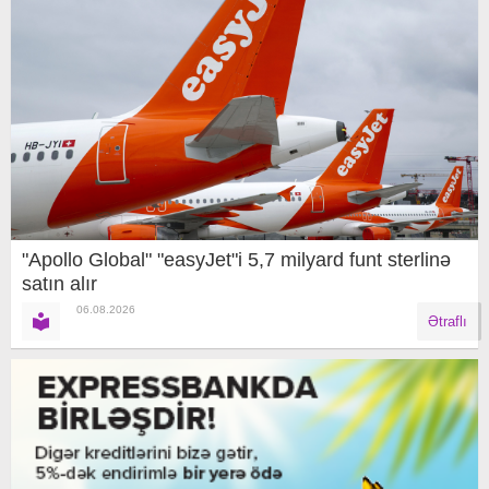
"Apollo Global" "easyJet"i 5,7 milyard funt sterlinə
satın alır
06.08.2026
Ətraflı