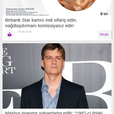
Birbank Star kartını indi sifariş edin,
nağdlaşdırmanı komissiyasız edin
06.08.2026
Ətraflı
Məşhur investor xəbərdarlıq edib: "1987-ci ildəki