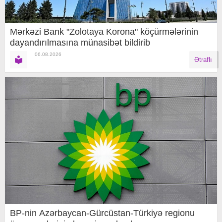
Mərkəzi Bank "Zolotaya Korona" köçürmələrinin
dayandırılmasına münasibət bildirib
06.08.2026
Ətraflı
BP-nin Azərbaycan-Gürcüstan-Türkiyə regionu