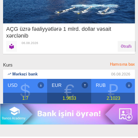
AÇG üzrə fəaliyyətlərə 1 mlrd. dollar vəsait
xərclənib
06.08.2026
Ətraflı
Hamısına bax
Kurs
Mərkəzi bank
06.08.2026
$
€
₽
USD
EUR
RUB
1.7
1.9633
2.1023