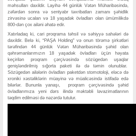
məhsulları daxildir. Layihə 44 günlük Vətən Müharibəsində,
zəfərdən sonra və sentyabr təxribatları zamanı şəhidlik
zirvəsinə ucalan və 18 yaşadək övladları olan ümümilikdə
800-dən çox ailəni əhatə edir.
Xatırladaq ki, cari proqrama təhsil və səhiyyə sahələri də
daxildir. Belə ki, “PAŞA Holding” və onun törəmə şirkətləri
tərəfindən 44 günlük Vətən Müharibəsində şəhid olan
qəhrəmanlarımızın 18 yaşadək övladları üçün həyata
keçirilən proqram çərçivəsində sözügedən uşaqlar
genişləndirilmiş sığorta paketi ilə də təmin olunublar.
Sözügedən ailələrin övladları paketdən stomotoloji, eləcə də
xroniki xəstəliklərin müayinə və müalicəsində istifadə edə
bilərlər. Bununla yanaşı, proqram çərçivəsində şəhid
övladlarımıza yeni dərs ilində məktəbli ləvazimatlarının
təqdim edilməsi də nəzərdə tutulur.