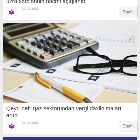
üzrə xərclərinin həcmi açıqlanıb
06.08.2026
Ətraflı
Qeyri-neft-qaz sektorundan vergi daxilolmaları
artıb
06.08.2026
Ətraflı