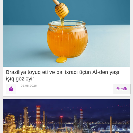
Braziliya toyuq əti və bal ixracı üçün Aİ-dən yaşıl
işıq gözləyir
06.08.2026
Ətraflı