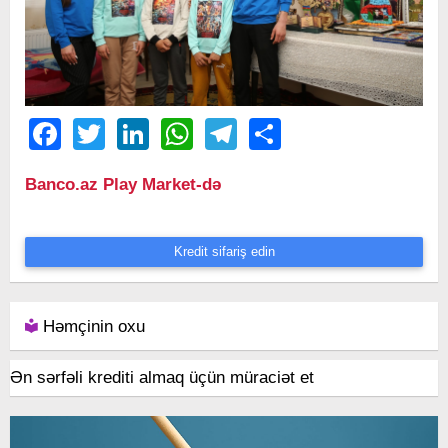
Facebook
Twitter
LinkedIn
WhatsApp
Telegram
Share
Banco.az Play Market-də
Kredit sifariş edin
Həmçinin oxu
Ən sərfəli krediti almaq üçün müraciət et