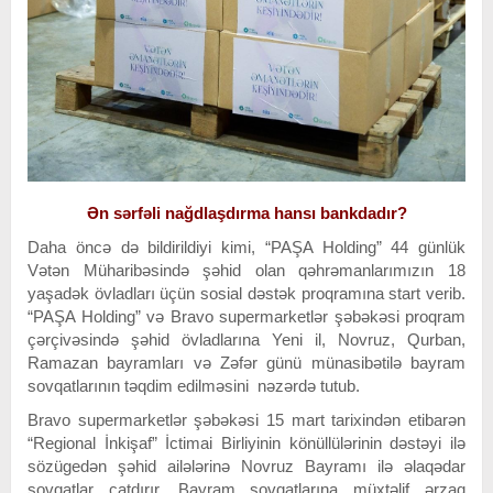
Ən sərfəli nağdlaşdırma hansı bankdadır?
Daha öncə də bildirildiyi kimi, “PAŞA Holding” 44 günlük
Vətən Müharibəsində şəhid olan qəhrəmanlarımızın 18
yaşadək övladları üçün sosial dəstək proqramına start verib.
“PAŞA Holding” və Bravo supermarketlər şəbəkəsi proqram
çərçivəsində şəhid övladlarına Yeni il, Novruz, Qurban,
Ramazan bayramları və Zəfər günü münasibətilə bayram
sovqatlarının təqdim edilməsini nəzərdə tutub.
Bravo supermarketlər şəbəkəsi 15 mart tarixindən etibarən
“Regional İnkişaf” İctimai Birliyinin könüllülərinin dəstəyi ilə
sözügedən şəhid ailələrinə Novruz Bayramı ilə əlaqədar
sovqatlar çatdırır. Bayram sovqatlarına müxtəlif ərzaq