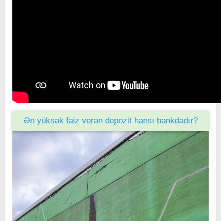
Ən yüksək faiz verən depozit hansı bankdadır?