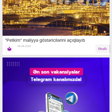
"Petkim" maliyyə göstəricilərini açıqlayıb
06.08.2026
Ətraflı