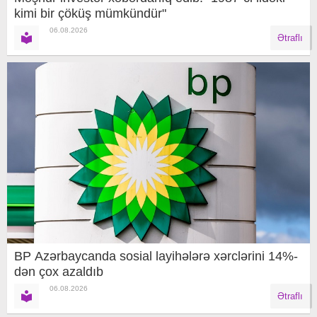
kimi bir çöküş mümkündür"
06.08.2026
Ətraflı
BP Azərbaycanda sosial layihələrə xərclərini 14%-
dən çox azaldıb
06.08.2026
Ətraflı