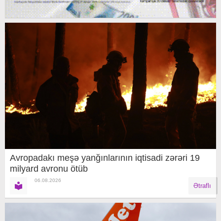
Avropadakı meşə yanğınlarının iqtisadi zərəri 19
milyard avronu ötüb
06.08.2026
Ətraflı