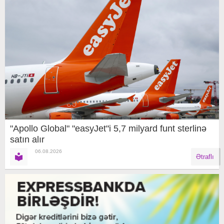
"Apollo Global" "easyJet"i 5,7 milyard funt sterlinə
satın alır
06.08.2026
Ətraflı