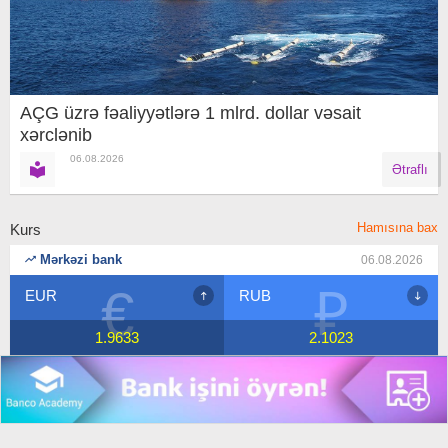
AÇG üzrə fəaliyyətlərə 1 mlrd. dollar vəsait
xərclənib
06.08.2026
Ətraflı
Hamısına bax
Kurs
Mərkəzi bank
06.08.2026
₽
$
RUB
USD
2.1023
1.7