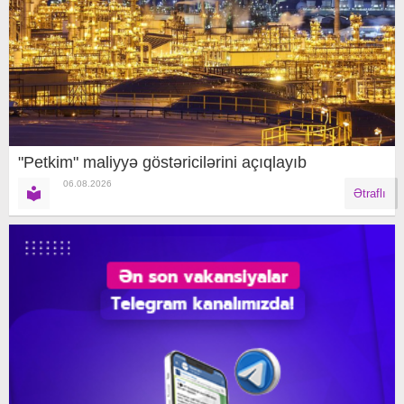
"Petkim" maliyyə göstəricilərini açıqlayıb
06.08.2026
Ətraflı