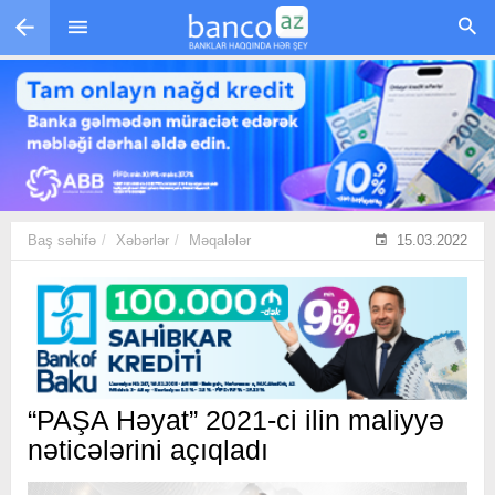
Skip to main content
Baş səhifə
Xəbərlər
Məqalələr
15.03.2022
“PAŞA Həyat” 2021-ci ilin maliyyə
nəticələrini açıqladı