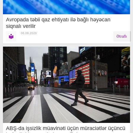
Avropada təbii qaz ehtiyatı ilə bağlı həyəcan
siqnalı verilir
06.08.2026
Ətraflı
ABŞ-da işsizlik müavinəti üçün müraciətlər üçüncü