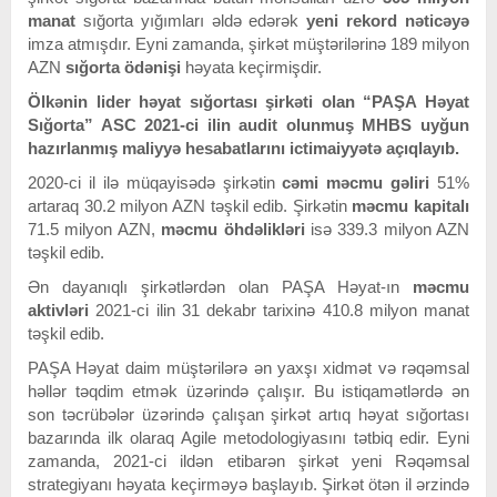
manat
sığorta yığımları əldə edərək
yeni rekord nəticəyə
imza atmışdır. Eyni zamanda, şirkət müştərilərinə 189 milyon
AZN
sığorta ödənişi
həyata keçirmişdir.
Ölkənin lider həyat sığortası şirkəti olan “PAŞA Həyat
Sığorta” ASC 2021-ci ilin audit olunmuş MHBS uyğun
hazırlanmış maliyyə hesabatlarını ictimaiyyətə açıqlayıb.
2020-ci il ilə müqayisədə şirkətin
cəmi məcmu gəliri
51%
artaraq 30.2 milyon AZN təşkil edib. Şirkətin
məcmu kapitalı
71.5 milyon AZN,
məcmu öhdəlikləri
isə 339.3 milyon AZN
təşkil edib.
Ən dayanıqlı şirkətlərdən olan PAŞA Həyat-ın
məcmu
aktivləri
2021-ci ilin 31 dekabr tarixinə 410.8 milyon manat
təşkil edib.
PAŞA Həyat daim müştərilərə ən yaxşı xidmət və rəqəmsal
həllər təqdim etmək üzərində çalışır. Bu istiqamətlərdə ən
son təcrübələr üzərində çalışan şirkət artıq həyat sığortası
bazarında ilk olaraq Agile metodologiyasını tətbiq edir. Eyni
zamanda, 2021-ci ildən etibarən şirkət yeni Rəqəmsal
strategiyanı həyata keçirməyə başlayıb. Şirkət ötən il ərzində