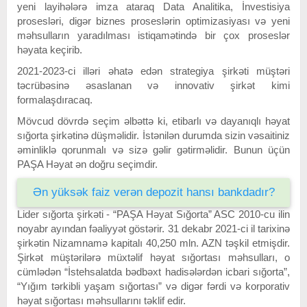
yeni layihələrə imza ataraq Data Analitika, İnvestisiya
prosesləri, digər biznes proseslərin optimizasiyası və yeni
məhsulların yaradılması istiqamətində bir çox proseslər
həyata keçirib.
2021-2023-ci illəri əhatə edən strategiya şirkəti müştəri
təcrübəsinə əsaslanan və innovativ şirkət kimi
formalaşdıracaq.
Mövcud dövrdə seçim əlbəttə ki, etibarlı və dayanıqlı həyat
sığorta şirkətinə düşməlidir. İstənilən durumda sizin vəsaitiniz
əminliklə qorunmalı və sizə gəlir gətirməlidir. Bunun üçün
PAŞA Həyat ən doğru seçimdir.
Ən yüksək faiz verən depozit hansı bankdadır?
Lider sığorta şirkəti - “PAŞA Həyat Sığorta” ASC 2010-cu ilin
noyabr ayından fəaliyyət göstərir. 31 dekabr 2021-ci il tarixinə
şirkətin Nizamnamə kapitalı 40,250 mln. AZN təşkil etmişdir.
Şirkət müştərilərə müxtəlif həyat sığortası məhsulları, o
cümlədən “İstehsalatda bədbəxt hadisələrdən icbari sığorta”,
“Yığım tərkibli yaşam sığortası” və digər fərdi və korporativ
həyat sığortası məhsullarını təklif edir.