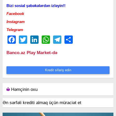
Bizi sosial şəbəkələrdən izləyin!!
Facebook
Instagram
Telegram
Facebook
Twitter
LinkedIn
WhatsApp
Telegram
Share
Banco.az Play Market-də
Kredit sifariş edin
Həmçinin oxu
Ən sərfəli krediti almaq üçün müraciət et