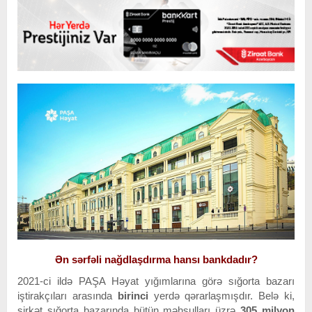
Ən sərfəli nağdlaşdırma hansı bankdadır?
2021-ci ildə PAŞA Həyat yığımlarına görə sığorta bazarı
iştirakçıları arasında
birinci
yerdə qərarlaşmışdır. Belə ki,
şirkət sığorta bazarında bütün məhsulları üzrə
305 milyon