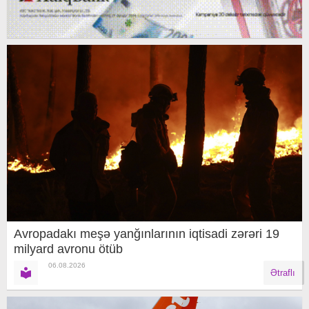
Avropadakı meşə yanğınlarının iqtisadi zərəri 19
milyard avronu ötüb
06.08.2026
Ətraflı