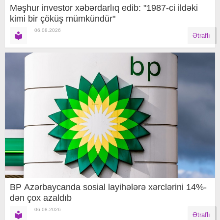
Məşhur investor xəbərdarlıq edib: "1987-ci ildəki
kimi bir çöküş mümkündür"
06.08.2026
Ətraflı
BP Azərbaycanda sosial layihələrə xərclərini 14%-
dən çox azaldıb
06.08.2026
Ətraflı