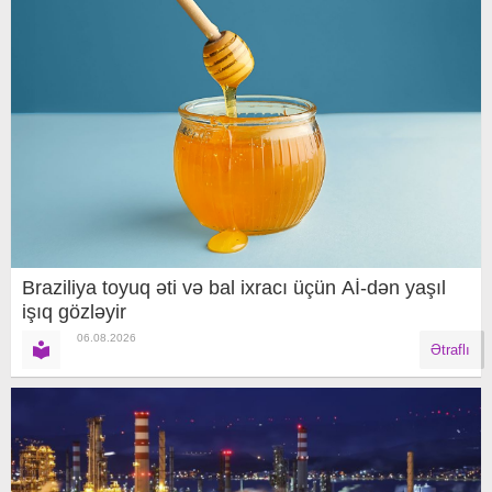
Braziliya toyuq əti və bal ixracı üçün Aİ-dən yaşıl
işıq gözləyir
06.08.2026
Ətraflı