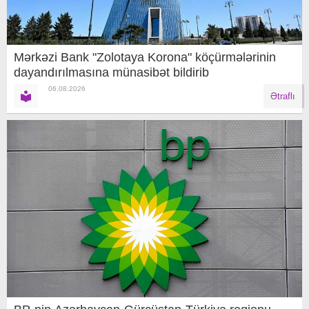
Mərkəzi Bank "Zolotaya Korona" köçürmələrinin
dayandırılmasına münasibət bildirib
06.08.2026
Ətraflı