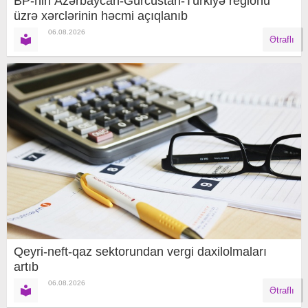
BP-nin Azərbaycan-Gürcüstan-Türkiyə regionu
üzrə xərclərinin həcmi açıqlanıb
06.08.2026
Ətraflı
Qeyri-neft-qaz sektorundan vergi daxilolmaları
artıb
06.08.2026
Ətraflı