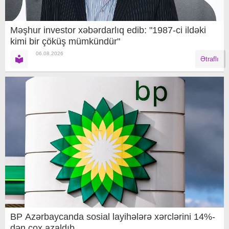
Məşhur investor xəbərdarlıq edib: "1987-ci ildəki
kimi bir çöküş mümkündür"
06.08.2026
Ətraflı
BP Azərbaycanda sosial layihələrə xərclərini 14%-
dən çox azaldıb