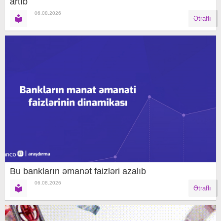
artıb
06.08.2026
Ətraflı
Bu bankların əmanət faizləri azalıb
06.08.2026
Ətraflı