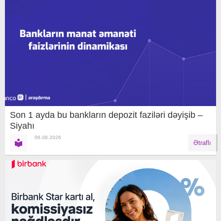
Son 1 ayda bu bankların depozit faziləri dəyişib –
Siyahı
06.08.2026
Ətraflı