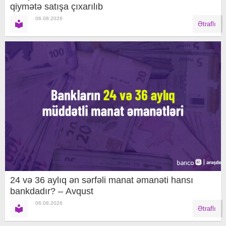
qiymətə satışa çıxarılıb
06.08.2026
Ətraflı
24 və 36 aylıq ən sərfəli manat əmanəti hansı
bankdadır? – Avqust
06.08.2026
Ətraflı