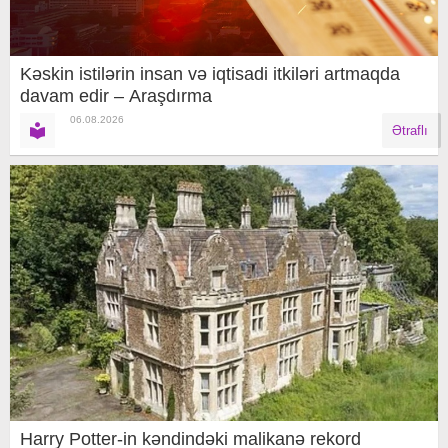
Kəskin istilərin insan və iqtisadi itkiləri artmaqda
davam edir – Araşdırma
06.08.2026
Ətraflı
Harry Potter-in kəndindəki malikanə rekord