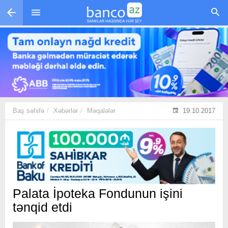
Skip to main content
Baş səhifə
Xəbərlər
Məqalələr
19.10.2017
Palata İpoteka Fondunun işini
tənqid etdi