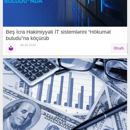
Beş İcra Hakimiyyəti İT sistemlərini “Hökumət
buludu”na köçürüb
06.08.2026
Ətraflı