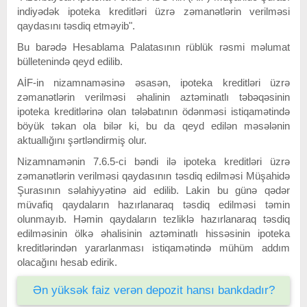
indiyədək ipoteka kreditləri üzrə zəmanətlərin verilməsi
qaydasını təsdiq etməyib".
Bu barədə Hesablama Palatasının rüblük rəsmi məlumat
bülletenində qeyd edilib.
AİF-in nizamnaməsinə əsasən, ipoteka kreditləri üzrə
zəmanətlərin verilməsi əhalinin aztəminatlı təbəqəsinin
ipoteka kreditlərinə olan tələbatının ödənməsi istiqamətində
böyük təkan ola bilər ki, bu da qeyd edilən məsələnin
aktuallığını şərtləndirmiş olur.
Nizamnamənin 7.6.5-ci bəndi ilə ipoteka kreditləri üzrə
zəmanətlərin verilməsi qaydasının təsdiq edilməsi Müşahidə
Şurasının səlahiyyətinə aid edilib. Lakin bu günə qədər
müvafiq qaydaların hazırlanaraq təsdiq edilməsi təmin
olunmayıb. Həmin qaydaların tezliklə hazırlanaraq təsdiq
edilməsinin ölkə əhalisinin aztəminatlı hissəsinin ipoteka
kreditlərindən yararlanması istiqamətində mühüm addım
olacağını hesab edirik.
Ən yüksək faiz verən depozit hansı bankdadır?