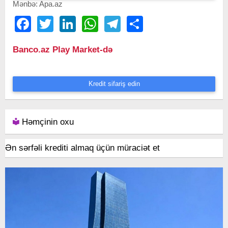
Mənbə: Apa.az
Facebook
Twitter
LinkedIn
WhatsApp
Telegram
Share
Banco.az Play Market-də
Kredit sifariş edin
Həmçinin oxu
Ən sərfəli krediti almaq üçün müraciət et