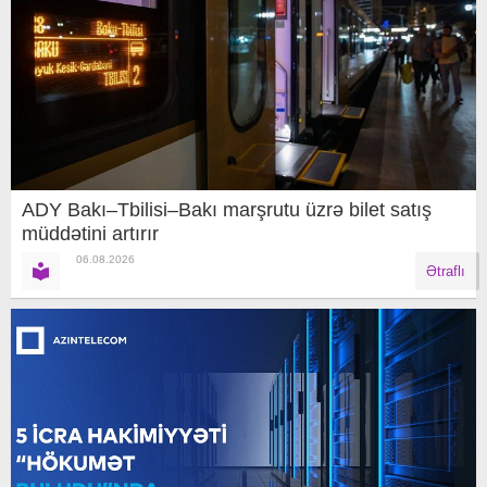
ADY Bakı–Tbilisi–Bakı marşrutu üzrə bilet satış
müddətini artırır
06.08.2026
Ətraflı