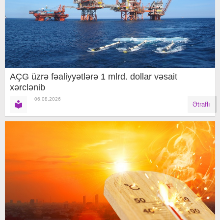
AÇG üzrə fəaliyyətlərə 1 mlrd. dollar vəsait
xərclənib
06.08.2026
Ətraflı