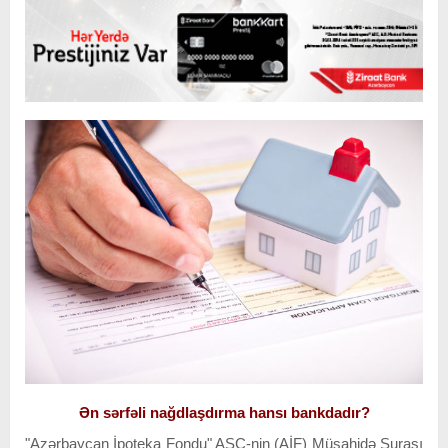
Ən sərfəli nağdlaşdırma hansı bankdadır?
"Azərbaycan İpoteka Fondu" ASC-nin (AİF) Müşahidə Şurası