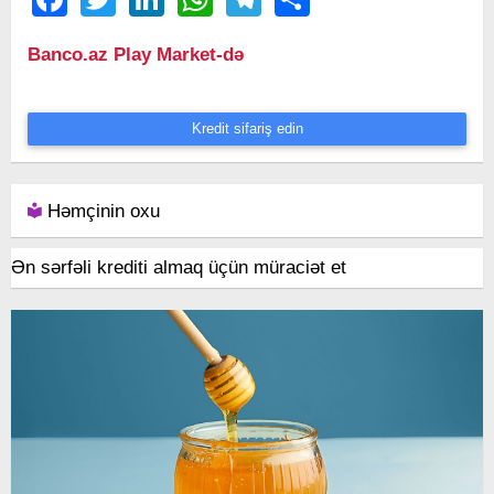
Banco.az Play Market-də
Kredit sifariş edin
Həmçinin oxu
Ən sərfəli krediti almaq üçün müraciət et