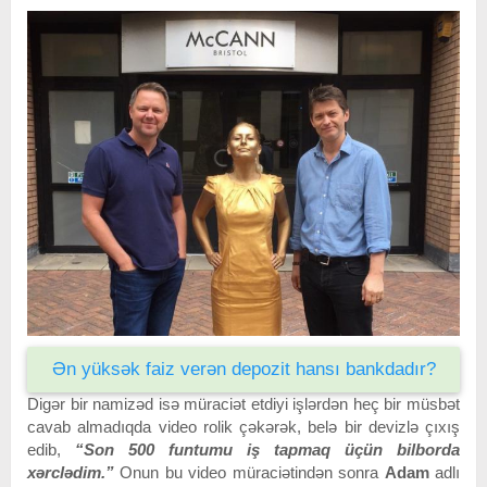
Ən yüksək faiz verən depozit hansı bankdadır?
Digər bir namizəd isə müraciət etdiyi işlərdən heç bir müsbət
cavab almadıqda video rolik çəkərək, belə bir devizlə çıxış
edib,
“Son 500 funtumu iş tapmaq üçün bilborda
xərclədim.”
Onun bu video müraciətindən sonra
Adam
adlı