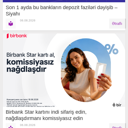
Son 1 ayda bu bankların depozit faziləri dəyişib –
Siyahı
06.08.2026
Ətraflı
Birbank Star kartını indi sifariş edin,
nağdlaşdırmanı komissiyasız edin
06.08.2026