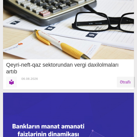
Qeyri-neft-qaz sektorundan vergi daxilolmaları
artıb
06.08.2026
Ətraflı