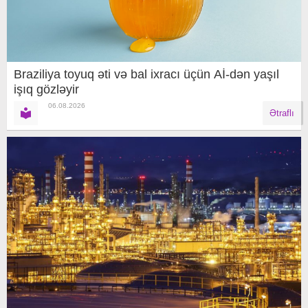
Braziliya toyuq əti və bal ixracı üçün Aİ-dən yaşıl
işıq gözləyir
06.08.2026
Ətraflı