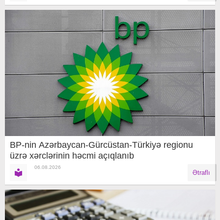
BP-nin Azərbaycan-Gürcüstan-Türkiyə regionu
üzrə xərclərinin həcmi açıqlanıb
06.08.2026
Ətraflı