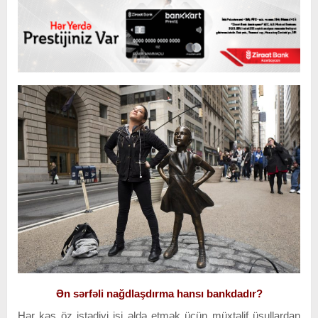
Ən sərfəli nağdlaşdırma hansı bankdadır?
Hər kəs öz istədiyi işi əldə etmək üçün müxtəlif üsullardan