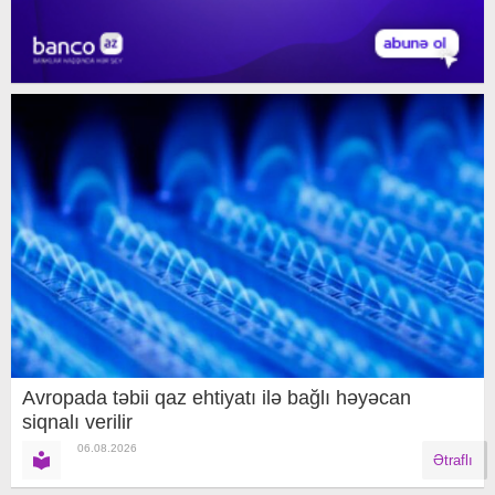
Avropada təbii qaz ehtiyatı ilə bağlı həyəcan
siqnalı verilir
06.08.2026
Ətraflı