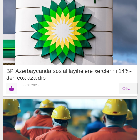
BP Azərbaycanda sosial layihələrə xərclərini 14%-
dən çox azaldıb
06.08.2026
Ətraflı