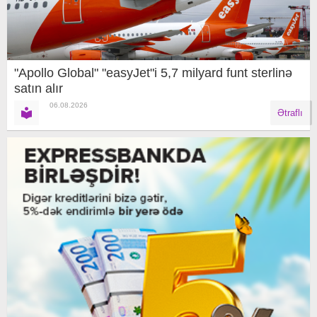
"Apollo Global" "easyJet"i 5,7 milyard funt sterlinə
satın alır
06.08.2026
Ətraflı