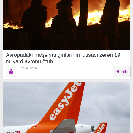
Avropadakı meşə yanğınlarının iqtisadi zərəri 19
milyard avronu ötüb
06.08.2026
Ətraflı