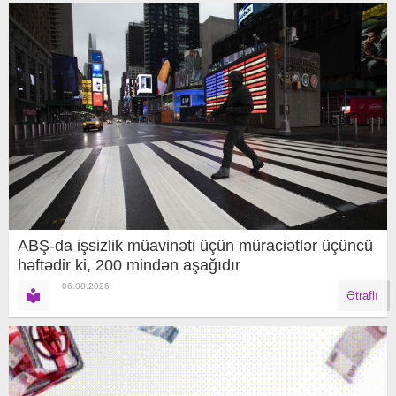
ABŞ-da işsizlik müavinəti üçün müraciətlər üçüncü
həftədir ki, 200 mindən aşağıdır
06.08.2026
Ətraflı