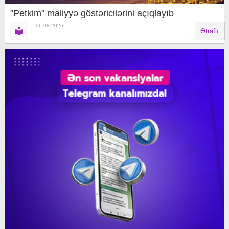
"Petkim" maliyyə göstəricilərini açıqlayıb
06.08.2026
Ətraflı