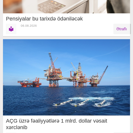
Pensiyalar bu tarixdə ödəniləcək
06.08.2026
Ətraflı
AÇG üzrə fəaliyyətlərə 1 mlrd. dollar vəsait
xərclənib