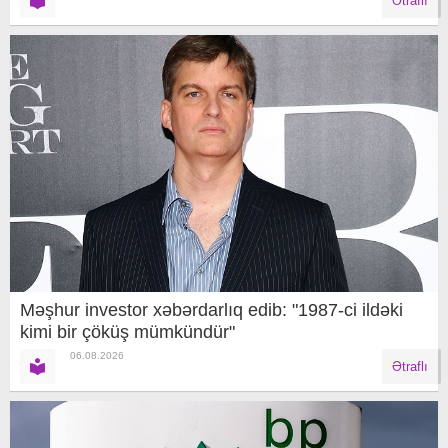
Ətraflı
Məşhur investor xəbərdarlıq edib: "1987-ci ildəki
kimi bir çöküş mümkündür"
06.08.2026
Ətraflı