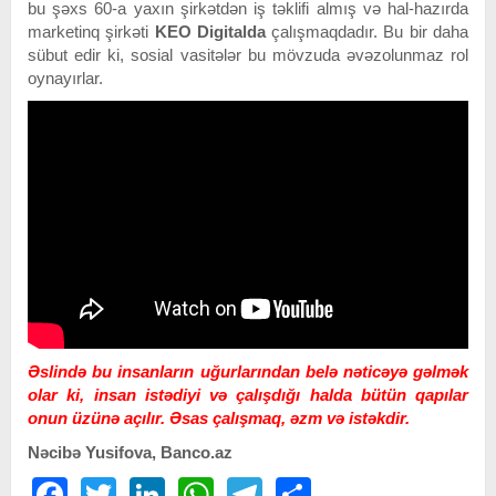
bu şəxs 60-a yaxın şirkətdən iş təklifi almış və hal-hazırda
marketinq şirkəti
KEO Digital
da
çalışmaqdadır. Bu bir daha
sübut edir ki, sosial vasitələr bu mövzuda əvəzolunmaz rol
oynayırlar.
Əslində bu insanların uğurlarından belə nəticəyə gəlmək
olar ki, insan istədiyi və çalışdığı halda bütün qapılar
onun üzünə açılır. Əsas çalışmaq, əzm və istəkdir.
Nəcibə Yusifova, Banco.az
Facebook
Twitter
LinkedIn
WhatsApp
Telegram
Share