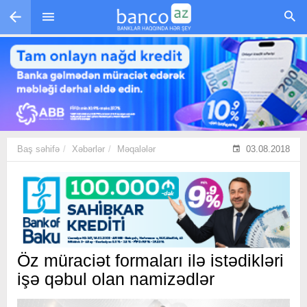
Skip to main content
Baş səhifə
Xəbərlər
Məqalələr
03.08.2018
Öz müraciət formaları ilə istədikləri
işə qəbul olan namizədlər