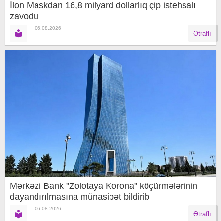
İlon Maskdan 16,8 milyard dollarlıq çip istehsalı
zavodu
06.08.2026
Ətraflı
Mərkəzi Bank "Zolotaya Korona" köçürmələrinin
dayandırılmasına münasibət bildirib
06.08.2026
Ətraflı