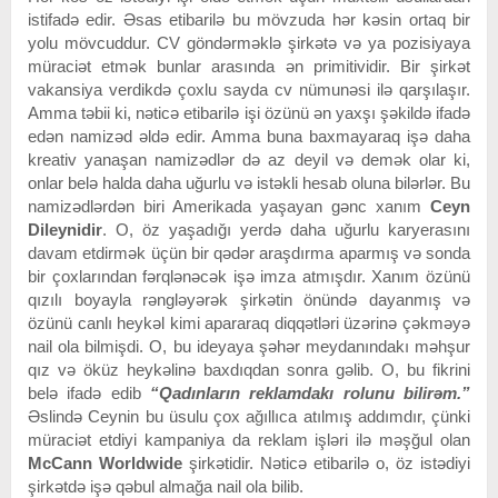
istifadə edir. Əsas etibarilə bu mövzuda hər kəsin ortaq bir
yolu mövcuddur. CV göndərməklə şirkətə və ya pozisiyaya
müraciət etmək bunlar arasında ən primitividir. Bir şirkət
vakansiya verdikdə çoxlu sayda cv nümunəsi ilə qarşılaşır.
Amma təbii ki, nəticə etibarilə işi özünü ən yaxşı şəkildə ifadə
edən namizəd əldə edir. Amma buna baxmayaraq işə daha
kreativ yanaşan namizədlər də az deyil və demək olar ki,
onlar belə halda daha uğurlu və istəkli hesab oluna bilərlər. Bu
namizədlərdən biri Amerikada yaşayan gənc xanım
Ceyn
Dileynidir
. O, öz yaşadığı yerdə daha uğurlu karyerasını
davam etdirmək üçün bir qədər araşdırma aparmış və sonda
bir çoxlarından fərqlənəcək işə imza atmışdır. Xanım özünü
qızılı boyayla rəngləyərək şirkətin önündə dayanmış və
özünü canlı heykəl kimi apararaq diqqətləri üzərinə çəkməyə
nail ola bilmişdi. O, bu ideyaya şəhər meydanındakı məhşur
qız və öküz heykəlinə baxdıqdan sonra gəlib. O, bu fikrini
belə ifadə edib
“Qadınların reklamdakı rolunu bilirəm.”
Əslində Ceynin bu üsulu çox ağıllıca atılmış addımdır, çünki
müraciət etdiyi kampaniya da reklam işləri ilə məşğul olan
McCann Worldwide
şirkətidir. Nəticə etibarilə o, öz istədiyi
şirkətdə işə qəbul almağa nail ola bilib.