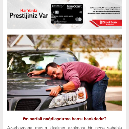
Ən sərfəli nağdlaşdırma hansı bankdadır?
Azərbaycana maşın idxalının azalması bir neçə səbəblə