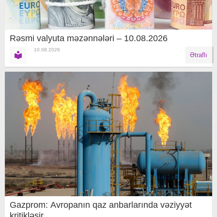
Rəsmi valyuta məzənnələri – 10.08.2026
10.08.2026
Ətraflı
Gazprom: Avropanın qaz anbarlarında vəziyyət
kritikləşir