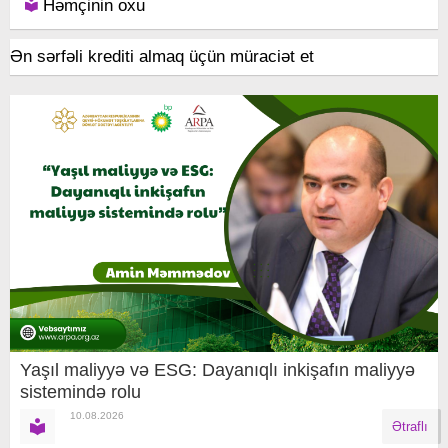
Həmçinin oxu
Ən sərfəli krediti almaq üçün müraciət et
Yaşıl maliyyə və ESG: Dayanıqlı inkişafın maliyyə
sistemində rolu
10.08.2026
Ətraflı