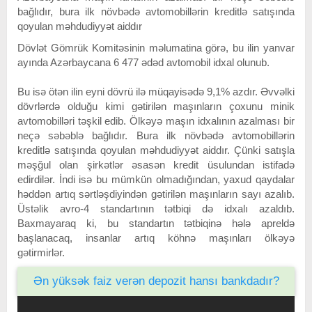
bağlıdır, bura ilk növbədə avtomobillərin kreditlə satışında
qoyulan məhdudiyyət aiddır
Dövlət Gömrük Komitəsinin məlumatina görə, bu ilin yanvar
ayında Azərbaycana 6 477 ədəd avtomobil idxal olunub.
Bu isə ötən ilin eyni dövrü ilə müqayisədə 9,1% azdır. Əvvəlki
dövrlərdə olduğu kimi gətirilən maşınların çoxunu minik
avtomobilləri təşkil edib. Ölkəyə maşın idxalının azalması bir
neçə səbəblə bağlıdır. Bura ilk növbədə avtomobillərin
kreditlə satışında qoyulan məhdudiyyət aiddır. Çünki satışla
məşğul olan şirkətlər əsasən kredit üsulundan istifadə
edirdilər. İndi isə bu mümkün olmadığından, yaxud qaydalar
həddən artıq sərtləşdiyindən gətirilən maşınların sayı azalıb.
Üstəlik avro-4 standartının tətbiqi də idxalı azaldıb.
Baxmayaraq ki, bu standartın tətbiqinə hələ apreldə
başlanacaq, insanlar artıq köhnə maşınları ölkəyə
gətirmirlər.
Ən yüksək faiz verən depozit hansı bankdadır?