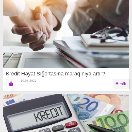
Kredit Həyat Sığortasına maraq niyə artır?
10.08.2026
Ətraflı