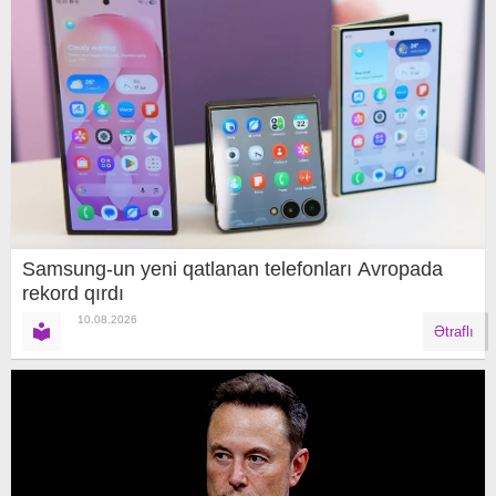
Samsung-un yeni qatlanan telefonları Avropada
rekord qırdı
10.08.2026
Ətraflı