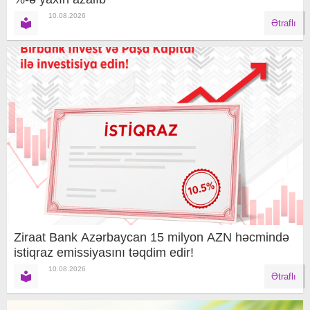
10.08.2026
Ətraflı
Ziraat Bank Azərbaycan 15 milyon AZN həcmində
istiqraz emissiyasını təqdim edir!
10.08.2026
Ətraflı