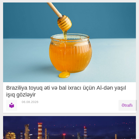
Braziliya toyuq əti və bal ixracı üçün Aİ-dən yaşıl
işıq gözləyir
06.08.2026
Ətraflı