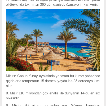
əl-Şeyx ildə təxminən 360 gün dənizdə üzməyə imkan verir.
Misirin Cənubi Sinay əyalətində yerləşən bu kurort şəhərində
qışda orta temperatur 15 dərəcə, yayda isə 35 dərəcəyə kimi
olur.
8. Misir 110 milyondan çox əhalisi ilə dünyanın 14-cü ən sıx
ölkəsidir.
9. Misirin iki qitədə torpaqları var. Süveyş kanalının