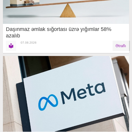
Daşınmaz əmlak sığortası üzrə yığımlar 58%
azalıb
07.08.2026
Ətraflı