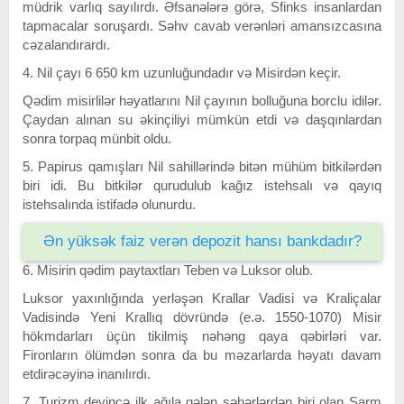
müdrik varlıq sayılırdı. Əfsanələrə görə, Sfinks insanlardan
tapmacalar soruşardı. Səhv cavab verənləri amansızcasına
cəzalandırardı.
4. Nil çayı 6 650 km uzunluğundadır və Misirdən keçir.
Qədim misirlilər həyatlarını Nil çayının bolluğuna borclu idilər.
Çaydan alınan su əkinçiliyi mümkün etdi və daşqınlardan
sonra torpaq münbit oldu.
5. Papirus qamışları Nil sahillərində bitən mühüm bitkilərdən
biri idi. Bu bitkilər qurudulub kağız istehsalı və qayıq
istehsalında istifadə olunurdu.
Ən yüksək faiz verən depozit hansı bankdadır?
6. Misirin qədim paytaxtları Teben və Luksor olub.
Luksor yaxınlığında yerləşən Krallar Vadisi və Kraliçalar
Vadisində Yeni Krallıq dövründə (e.ə. 1550-1070) Misir
hökmdarları üçün tikilmiş nəhəng qaya qəbirləri var.
Fironların ölümdən sonra da bu məzarlarda həyatı davam
etdirəcəyinə inanılırdı.
7. Turizm deyincə ilk ağıla gələn şəhərlərdən biri olan Şarm