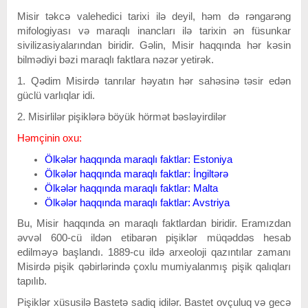
Misir təkcə valehedici tarixi ilə deyil, həm də rəngarəng
mifologiyası və maraqlı inancları ilə tarixin ən füsunkar
sivilizasiyalarından biridir. Gəlin, Misir haqqında hər kəsin
bilmədiyi bəzi maraqlı faktlara nəzər yetirək.
1. Qədim Misirdə tanrılar həyatın hər sahəsinə təsir edən
güclü varlıqlar idi.
2. Misirlilər pişiklərə böyük hörmət bəsləyirdilər
Həmçinin oxu:
Ölkələr haqqında maraqlı faktlar: Estoniya
Ölkələr haqqında maraqlı faktlar: İngiltərə
Ölkələr haqqında maraqlı faktlar: Malta
Ölkələr haqqında maraqlı faktlar: Avstriya
Bu, Misir haqqında ən maraqlı faktlardan biridir. Eramızdan
əvvəl 600-cü ildən etibarən pişiklər müqəddəs hesab
edilməyə başlandı. 1889-cu ildə arxeoloji qazıntılar zamanı
Misirdə pişik qəbirlərində çoxlu mumiyalanmış pişik qalıqları
tapılıb.
Pişiklər xüsusilə Bastetə sadiq idilər. Bastet ovçuluq və gecə