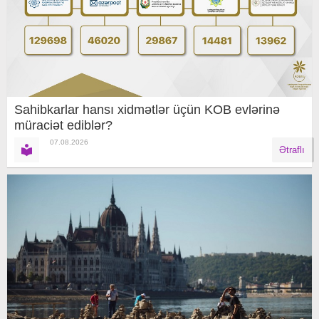
Sahibkarlar hansı xidmətlər üçün KOB evlərinə
müraciət ediblər?
07.08.2026
Ətraflı