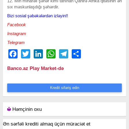
12. Min minarəli şəhər kimi tanınan Qahirə Afrika qitəsinin ən
sıx məskunlaşdığı şəhərdir.
Bizi sosial şəbəkələrdən izləyin!!
Facebook
Instagram
Telegram
Facebook
Twitter
LinkedIn
WhatsApp
Telegram
Share
Banco.az Play Market-də
Kredit sifariş edin
Həmçinin oxu
Ən sərfəli krediti almaq üçün müraciət et