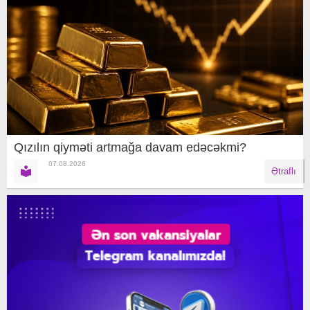
Qızılın qiyməti artmağa davam edəcəkmi?
07.08.2026
Ətraflı