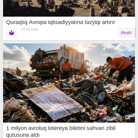
Quraqlıq Avropa iqtisadiyyatına təzyiqi artırır
07.08.2026
Ətraflı
1 milyon avroluq lotereya biletini səhvən zibil
qutusuna atdı