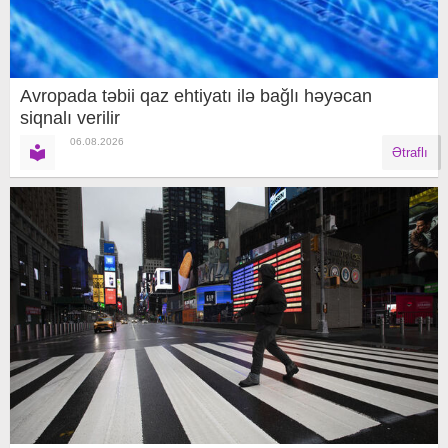
Avropada təbii qaz ehtiyatı ilə bağlı həyəcan
siqnalı verilir
06.08.2026
Ətraflı