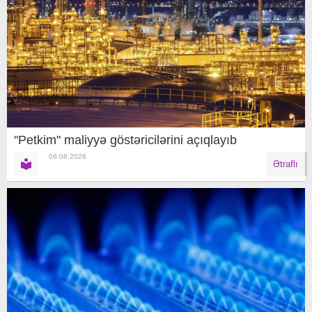
"Petkim" maliyyə göstəricilərini açıqlayıb
06.08.2026
Ətraflı