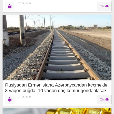
07.08.2026
Ətraflı
Rusiyadan Ermənistana Azərbaycandan keçməklə
8 vaqon buğda, 10 vaqon daş kömür göndəriləcək
07.08.2026
Ətraflı