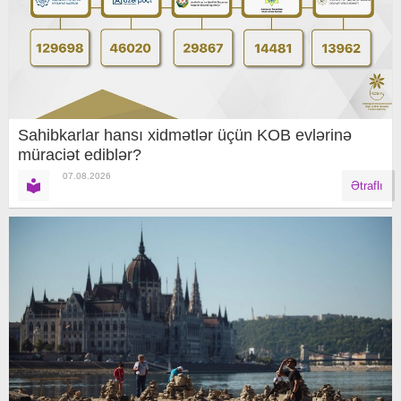
Sahibkarlar hansı xidmətlər üçün KOB evlərinə
müraciət ediblər?
07.08.2026
Ətraflı