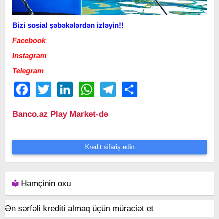
Bizi sosial şəbəkələrdən izləyin!!
Facebook
Instagram
Telegram
Facebook
Twitter
LinkedIn
WhatsApp
Telegram
Share
Banco.az Play Market-də
Kredit sifariş edin
Həmçinin oxu
Ən sərfəli krediti almaq üçün müraciət et