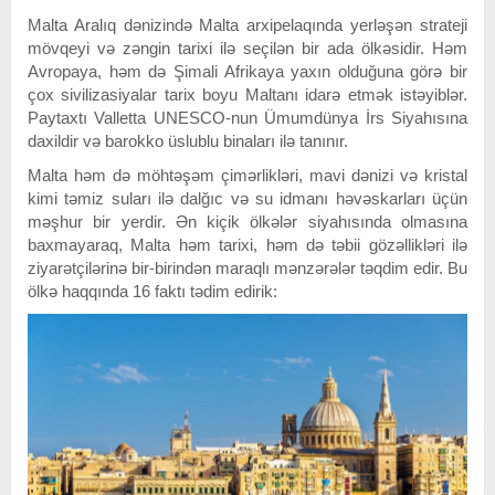
Malta Aralıq dənizində Malta arxipelaqında yerləşən strateji
mövqeyi və zəngin tarixi ilə seçilən bir ada ölkəsidir. Həm
Avropaya, həm də Şimali Afrikaya yaxın olduğuna görə bir
çox sivilizasiyalar tarix boyu Maltanı idarə etmək istəyiblər.
Paytaxtı Valletta UNESCO-nun Ümumdünya İrs Siyahısına
daxildir və barokko üslublu binaları ilə tanınır.
Malta həm də möhtəşəm çimərlikləri, mavi dənizi və kristal
kimi təmiz suları ilə dalğıc və su idmanı həvəskarları üçün
məşhur bir yerdir. Ən kiçik ölkələr siyahısında olmasına
baxmayaraq, Malta həm tarixi, həm də təbii gözəllikləri ilə
ziyarətçilərinə bir-birindən maraqlı mənzərələr təqdim edir. Bu
ölkə haqqında 16 faktı tədim edirik: