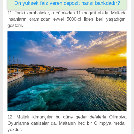
Ən yüksək faiz verən depozit hansı bankdadır?
11. Tarixi xarabalıqlar, o cümlədən 11 meqalit abidə, Maltada
insanların eramızdan əvvəl 5000-ci ildən bəri yaşadığını
göstərir.
12. Maltalı idmançılar bu günə qədər dəfələrlə Olimpiya
Oyunlarına qatılsalar da, Maltanın heç bir Olimpiya medalı
yoxdur.