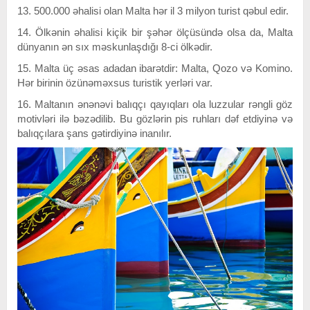
13. 500.000 əhalisi olan Malta hər il 3 milyon turist qəbul edir.
14. Ölkənin əhalisi kiçik bir şəhər ölçüsündə olsa da, Malta
dünyanın ən sıx məskunlaşdığı 8-ci ölkədir.
15. Malta üç əsas adadan ibarətdir: Malta, Qozo və Komino.
Hər birinin özünəməxsus turistik yerləri var.
16. Maltanın ənənəvi balıqçı qayıqları ola luzzular rəngli göz
motivləri ilə bəzədilib. Bu gözlərin pis ruhları dəf etdiyinə və
balıqçılara şans gətirdiyinə inanılır.