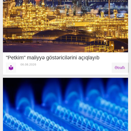
"Petkim" maliyyə göstəricilərini açıqlayıb
06.08.2026
Ətraflı