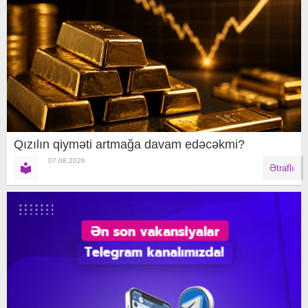
Qızılın qiyməti artmağa davam edəcəkmi?
07.08.2026
Ətraflı