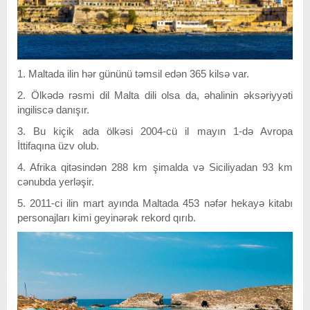
1. Maltada ilin hər gününü təmsil edən 365 kilsə var.
2. Ölkədə rəsmi dil Malta dili olsa da, əhalinin əksəriyyəti
ingiliscə danışır.
3. Bu kiçik ada ölkəsi 2004-cü il mayın 1-də Avropa
İttifaqına üzv olub.
4. Afrika qitəsindən 288 km şimalda və Siciliyadan 93 km
cənubda yerləşir.
5. 2011-ci ilin mart ayında Maltada 453 nəfər hekayə kitabı
personajları kimi geyinərək rekord qırıb.