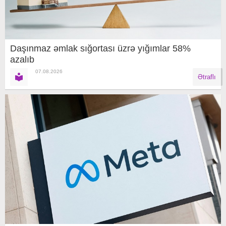
Daşınmaz əmlak sığortası üzrə yığımlar 58%
azalıb
07.08.2026
Ətraflı