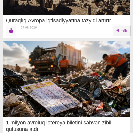
Quraqlıq Avropa iqtisadiyyatına təzyiqi artırır
07.08.2026
Ətraflı
1 milyon avroluq lotereya biletini səhvən zibil
qutusuna atdı