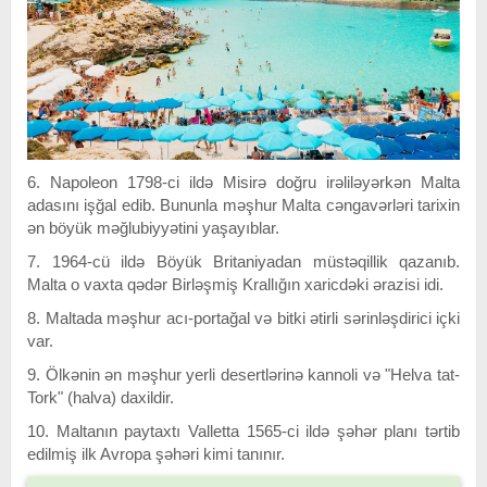
6. Napoleon 1798-ci ildə Misirə doğru irəliləyərkən Malta
adasını işğal edib. Bununla məşhur Malta cəngavərləri tarixin
ən böyük məğlubiyyətini yaşayıblar.
7. 1964-cü ildə Böyük Britaniyadan müstəqillik qazanıb.
Malta o vaxta qədər Birləşmiş Krallığın xaricdəki ərazisi idi.
8. Maltada məşhur acı-portağal və bitki ətirli sərinləşdirici içki
var.
9. Ölkənin ən məşhur yerli desertlərinə kannoli və "Helva tat-
Tork" (halva) daxildir.
10. Maltanın paytaxtı Valletta 1565-ci ildə şəhər planı tərtib
edilmiş ilk Avropa şəhəri kimi tanınır.