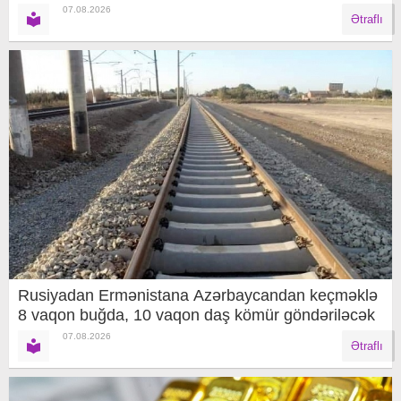
07.08.2026
Ətraflı
Rusiyadan Ermənistana Azərbaycandan keçməklə
8 vaqon buğda, 10 vaqon daş kömür göndəriləcək
07.08.2026
Ətraflı