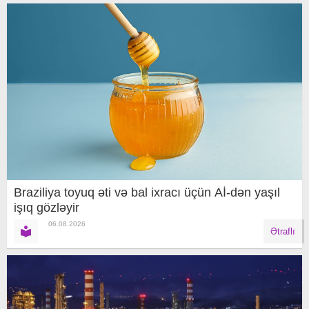
Braziliya toyuq əti və bal ixracı üçün Aİ-dən yaşıl
işıq gözləyir
06.08.2026
Ətraflı