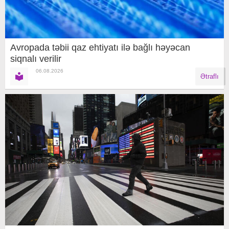
Avropada təbii qaz ehtiyatı ilə bağlı həyəcan
siqnalı verilir
06.08.2026
Ətraflı