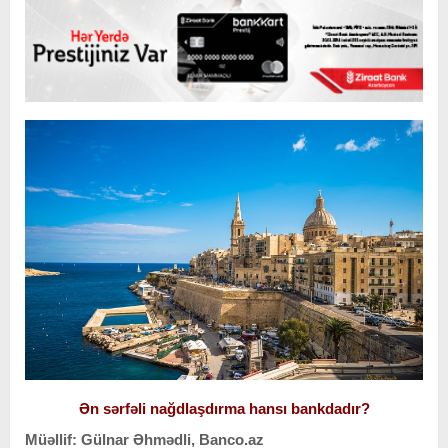
Ən sərfəli nağdlaşdırma hansı bankdadır?
Müəllif: Gülnar Əhmədli, Banco.az