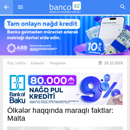
Skip to main content
Baş səhifə
Xəbərlər
Məqalələr
29.10.2024
Ölkələr haqqında maraqlı faktlar:
Malta