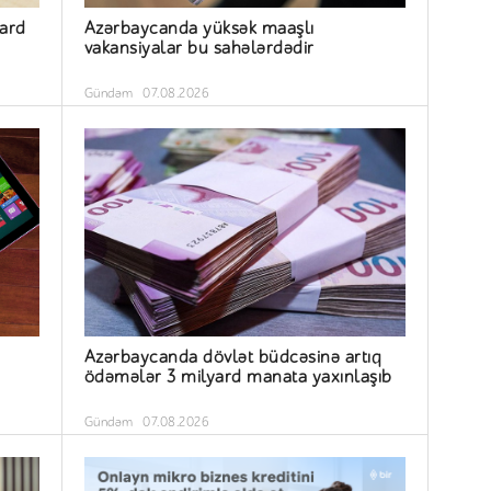
yard
Azərbaycanda yüksək maaşlı
vakansiyalar bu sahələrdədir
Gündəm
07.08.2026
Azərbaycanda dövlət büdcəsinə artıq
ödəmələr 3 milyard manata yaxınlaşıb
Gündəm
07.08.2026