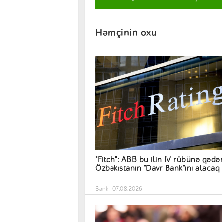
Həmçinin oxu
"Fitch": ABB bu ilin IV rübünə qədə
Özbəkistanın "Davr Bank"ını alacaq
Bank
07.08.2026