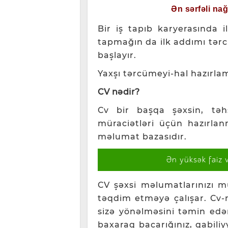
Ən sərfəli na
Bir iş tapıb karyerasında i
tapmağın da ilk addımı tərc
başlayır.
Yaxşı tərcümeyi-hal hazırla
CV nədir?
Cv bir başqa şəxsin, təh
müraciətləri üçün hazırlanm
məlumat bazasıdır.
Ən yüksək faiz 
CV şəxsi məlumatlarınızı
təqdim etməyə çalışar. Cv-
sizə yönəlməsini təmin edən
baxaraq bacarığınız, qabiliyy