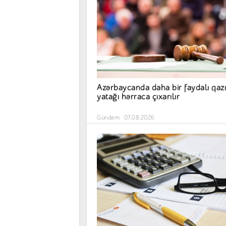
Azərbaycanda daha bir faydalı qazı
yatağı hərraca çıxarılır
Gündəm
07.08.2026