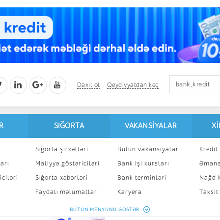
Daxil ol
Qeydiyyatdan keç
R
SIĞORTA
VAKANSIYALAR
X
Sığorta şirkətləri
Bütün vakansiyalar
Kredit 
arı
Maliyyə göstəriciləri
Bank işi kursları
Əmanə
ciləri
Sığorta xəbərləri
Bank terminləri
Nağd K
8
Faydalı məlumatlar
Karyera
Taksit
Sığorta kalkulyatoru
Peşakar inkişaf
İpotek
BÜTÜN MENYUNU GÖSTƏR