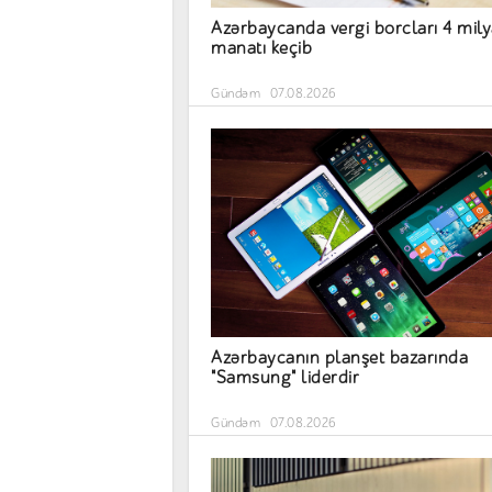
Azərbaycanda vergi borcları 4 mil
manatı keçib
Gündəm
07.08.2026
Azərbaycanın planşet bazarında
"Samsung" liderdir
Gündəm
07.08.2026