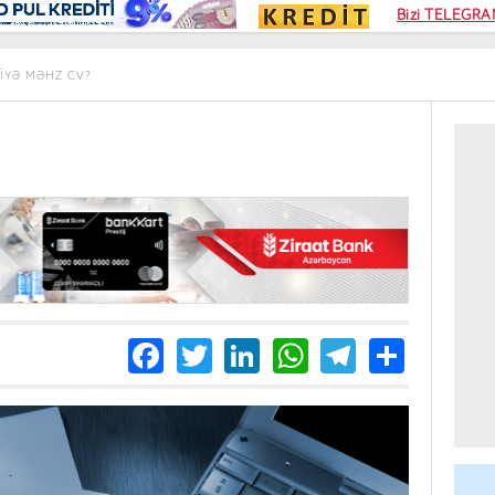
Kampa
Bizi TELEGRAM
Kart si
IYƏ MƏHZ CV?
Facebook
Twitter
LinkedIn
WhatsApp
Telegra
Share