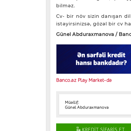
bilməz.
Cv- bir növ sizin danışan d
istəyirsinizsə, gözəl bir cv h
Günel Abduraxmanova / Banc
Banco.az Play Market-də
Müəllif:
Günel Abduraxmanova
KREDİT SİFARİŞ ET