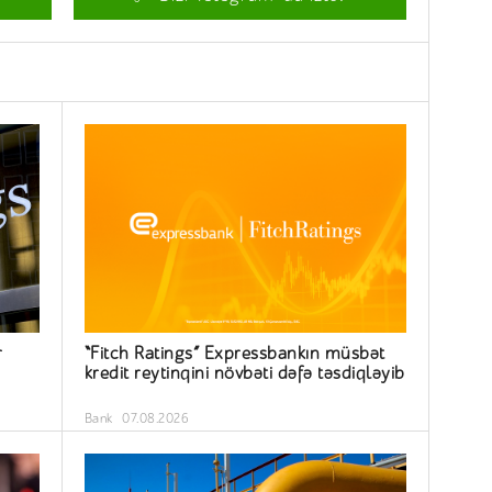
r
“Fitch Ratings” Expressbankın müsbət
kredit reytinqini növbəti dəfə təsdiqləyib
Bank
07.08.2026