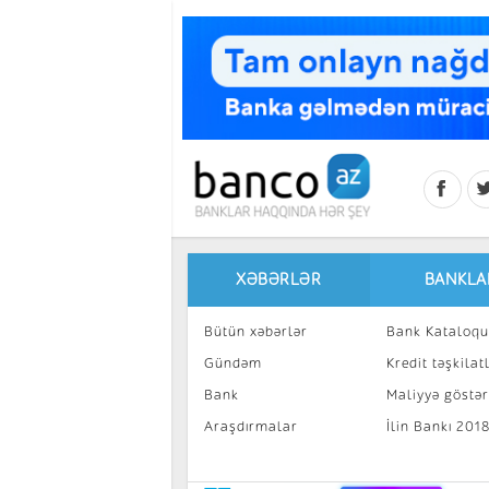
Skip to main content
XƏBƏRLƏR
BANKLA
Bütün xəbərlər
Bank Kataloqu
Gündəm
Kredit təşkilatl
Bank
Maliyyə göstəri
Araşdırmalar
İlin Bankı 201
İnvestisiya