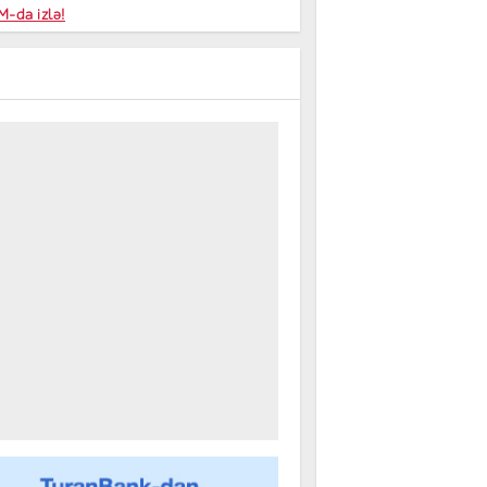
niyalar
-da izlə!
farişi
m