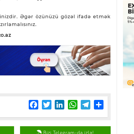
ilinizdir. Əgər özünüzü gözəl ifadə etmək
azırlamalısınız.
o.az
Facebook
Twitter
LinkedIn
WhatsApp
Telegram
Share
Bizi Telegram-da izlə!