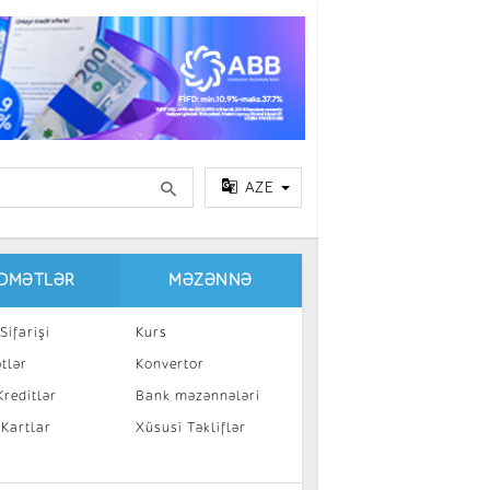
AZE
IDMƏTLƏR
MƏZƏNNƏ
Sifarişi
Kurs
tlər
Konvertor
reditlər
Bank məzənnələri
 Kartlar
Xüsusi Təkliflər
a