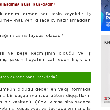
ğdlaşdırma hansı bankdadır?
lk addımı atmaq hər kəsin xəyalıdır. İş
ümeyi-hal, yəni qısaca cv hazırlamaqdan
mağın sizə nə faydası olacaq?
sil və peşə keçmişinin olduğu və iş
ış, şəxsin həyatını izah edən kiçik bir
verən depozit hansı bankdadır?
 mümkün olduğu qədər ən yaxşı formada
niz bir başqa mənada bütün diqqətlərin
 bir vasitədir. Çünki kimsə sizə sadəcə
ətiniz, xüsusiyyət və təcrübələrinizi bilə