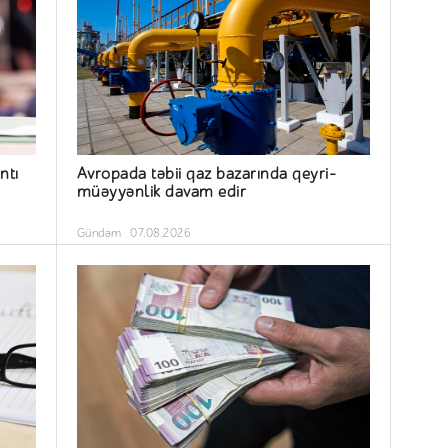
ntı
Avropada təbii qaz bazarında qeyri-
müəyyənlik davam edir
Gündəm
07.08.2026