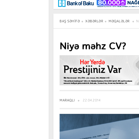
Maraqlı
BancoTV
Müsahibə
BAŞ SƏHIFƏ
XƏBƏRLƏR
MƏQALƏLƏR
N
Niyə məhz CV?
MARAQLI
22.04.2014