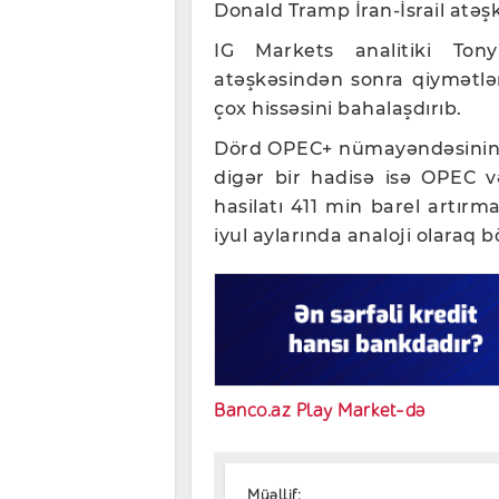
Donald Tramp İran-İsrail atəş
IG Markets analitiki Tony
atəşkəsindən sonra qiymətlə
çox hissəsini bahalaşdırıb.
Dörd OPEC+ nümayəndəsinin v
digər bir hadisə isə OPEC v
hasilatı 411 min barel artırm
iyul aylarında analoji olaraq 
Banco.az Play Market-də
Müəllif: