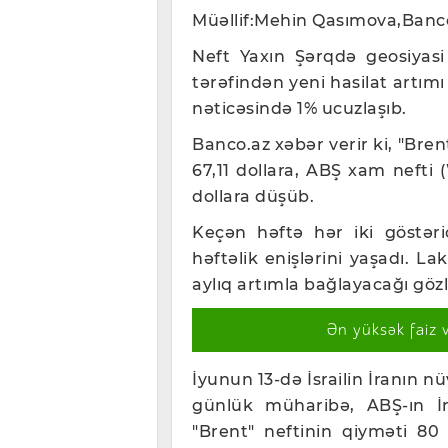
Müəllif:Mehin Qasımova,Banc
Neft Yaxın Şərqdə geosiyasi
tərəfindən yeni hasilat artım
nəticəsində 1% ucuzlaşıb.
Banco.az xəbər verir ki, "Bren
67,11 dollara, ABŞ xam nefti (
dollara düşüb.
Keçən həftə hər iki göstəri
həftəlik enişlərini yaşadı. L
aylıq artımla bağlayacağı gözlə
Ən yüksək faiz 
İyunun 13-də İsrailin İranın n
günlük müharibə, ABŞ-ın İr
"Brent" neftinin qiyməti 80