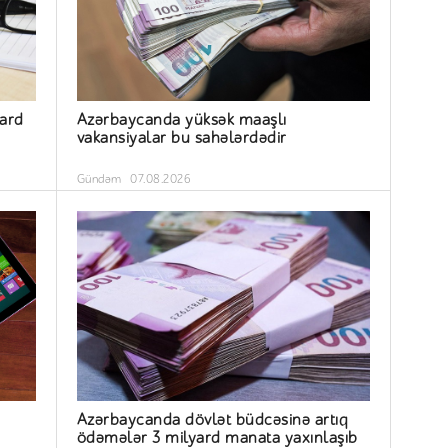
yard
Azərbaycanda yüksək maaşlı
vakansiyalar bu sahələrdədir
Gündəm
07.08.2026
Azərbaycanda dövlət büdcəsinə artıq
ödəmələr 3 milyard manata yaxınlaşıb