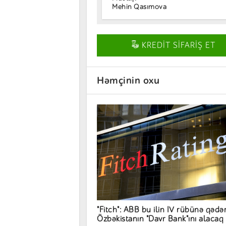
Mehin Qasımova
KREDİT SİFARİŞ ET
Həmçinin oxu
"Fitch": ABB bu ilin IV rübünə qədə
Özbəkistanın "Davr Bank"ını alacaq