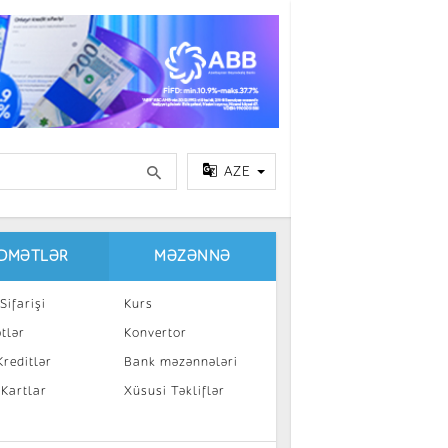
AZE
IDMƏTLƏR
MƏZƏNNƏ
Sifarişi
Kurs
tlər
Konvertor
reditlər
Bank məzənnələri
 Kartlar
Xüsusi Təkliflər
a