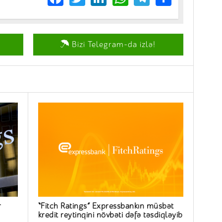
Bizi Telegram-da izlə!
r
“Fitch Ratings” Expressbankın müsbət
kredit reytinqini növbəti dəfə təsdiqləyib