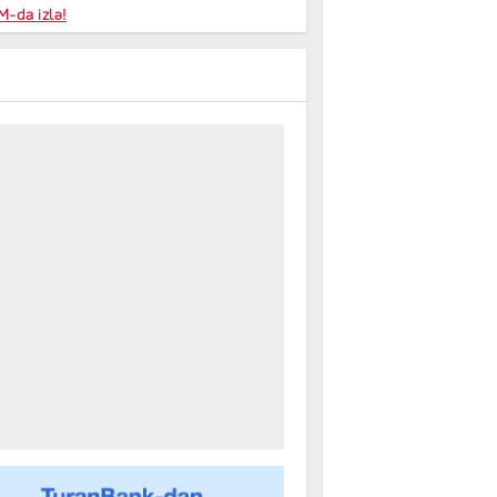
niyalar
-da izlə!
farişi
m