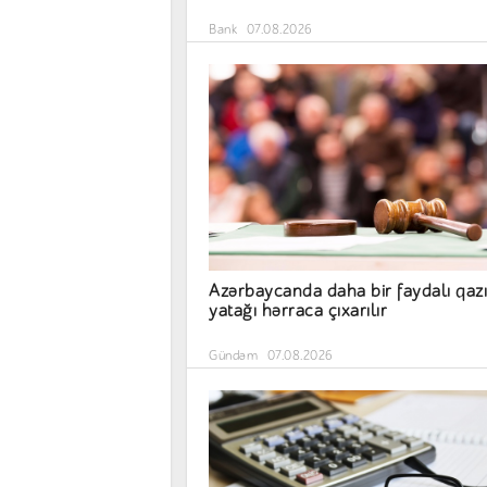
Bank
07.08.2026
Azərbaycanda daha bir faydalı qazı
yatağı hərraca çıxarılır
Gündəm
07.08.2026