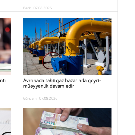
Bank
07.08.2026
ntı
Avropada təbii qaz bazarında qeyri-
müəyyənlik davam edir
Gündəm
07.08.2026