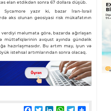
kəs elan etdikdən sonra 67 dollara düşüb.
 Sycamore yazır ki, bazar İran-İsrail
rdə əks olunan geosiyasi risk mükafatının
erdiyi məlumata görə, bazarda ağırlaşan
ə müttəfiqlərinin avqust ayında gündəlik
ağa hazırlaşmasıdır. Bu artım may, iyun və
böyük istehsal artımlarından sonra olacaq.
Facebook
Twitter
LinkedIn
WhatsApp
Telegram
Share