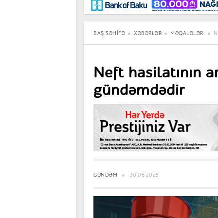
Maraqlı
BancoTV
Müsahibə
BAŞ SƏHIFƏ
XƏBƏRLƏR
MƏQALƏLƏR
N
Neft hasilatının a
gündəmdədir
GÜNDƏM
30.06.2025