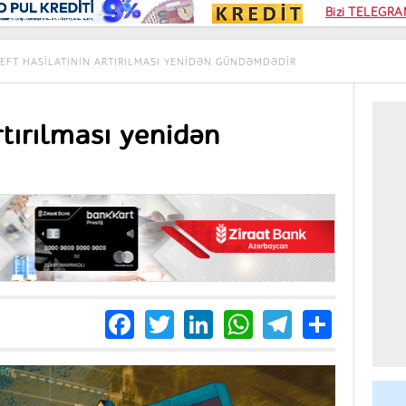
Kampa
Bizi TELEGRAM
Kart si
EFT HASILATININ ARTIRILMASI YENIDƏN GÜNDƏMDƏDIR
rtırılması yenidən
Facebook
Twitter
LinkedIn
WhatsApp
Telegra
Share