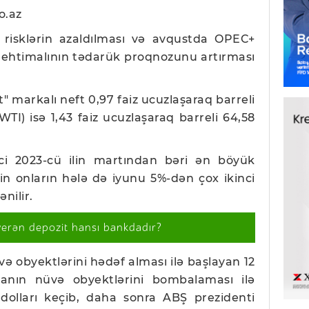
o.az
 risklərin azaldılması və avqustda OPEC+
ı ehtimalının tədarük proqnozunu artırması
t" markalı neft 0,97 faiz ucuzlaşaraq barreli
WTI) isə 1,43 faiz ucuzlaşaraq barreli 64,58
ci 2023-cü ilin martından bəri ən böyük
akin onların hələ də iyunu 5%-dən çox ikinci
nilir.
verən depozit hansı bankdadır?
üvə obyektlərini hədəf alması ilə başlayan 12
anın nüvə obyektlərini bombalaması ilə
 dolları keçib, daha sonra ABŞ prezidenti