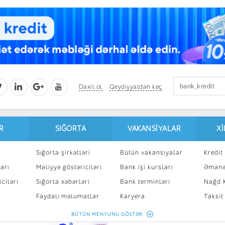
Daxil ol
Qeydiyyatdan keç
R
SIĞORTA
VAKANSIYALAR
X
Sığorta şirkətləri
Bütün vakansiyalar
Kredit 
arı
Maliyyə göstəriciləri
Bank işi kursları
Əmanə
ciləri
Sığorta xəbərləri
Bank terminləri
Nağd K
8
Faydalı məlumatlar
Karyera
Taksit
Sığorta kalkulyatoru
Peşakar inkişaf
İpotek
BÜTÜN MENYUNU GÖSTƏR