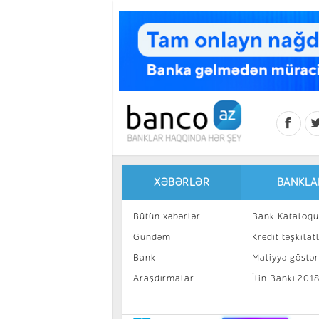
Skip to main content
XƏBƏRLƏR
BANKLA
Bütün xəbərlər
Bank Kataloqu
Gündəm
Kredit təşkilatl
Bank
Maliyyə göstəri
Araşdırmalar
İlin Bankı 201
İnvestisiya