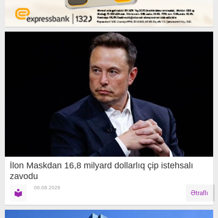
İlon Maskdan 16,8 milyard dollarlıq çip istehsalı
zavodu
06.08.2026
Ətraflı