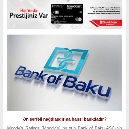
Ən sərfəli nağdlaşdırma hansı bankdadır?
Moody's Ratings (Moody's) bu gün Bank of Baku ASC-nin