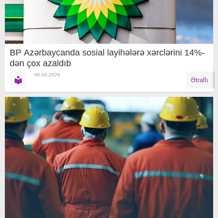
BP Azərbaycanda sosial layihələrə xərclərini 14%-
dən çox azaldıb
06.08.2026
Ətraflı