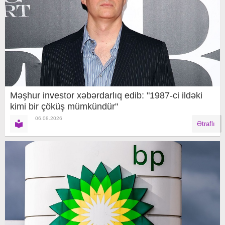
Məşhur investor xəbərdarlıq edib: "1987-ci ildəki
kimi bir çöküş mümkündür"
06.08.2026
Ətraflı