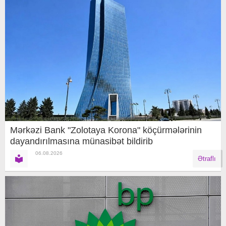
Mərkəzi Bank "Zolotaya Korona" köçürmələrinin
dayandırılmasına münasibət bildirib
06.08.2026
Ətraflı