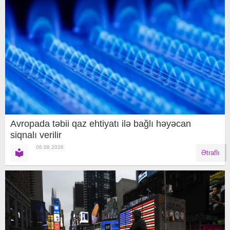
Avropada təbii qaz ehtiyatı ilə bağlı həyəcan
siqnalı verilir
06.08.2026
Ətraflı