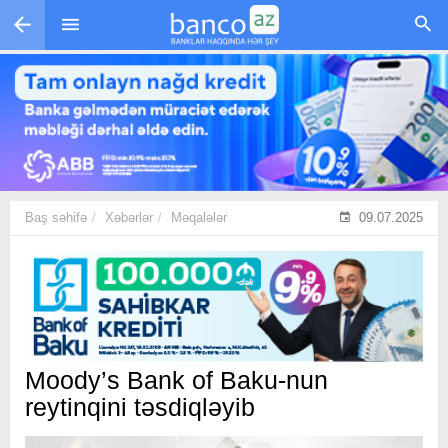
Skip to main content
Baş səhifə
Xəbərlər
Məqalələr
09.07.2025
Moody’s Bank of Baku-nun
reytinqini təsdiqləyib