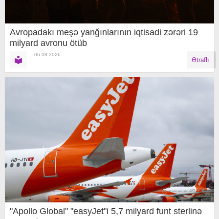
Avropadakı meşə yanğınlarının iqtisadi zərəri 19
milyard avronu ötüb
06.08.2026
Ətraflı
"Apollo Global" "easyJet"i 5,7 milyard funt sterlinə