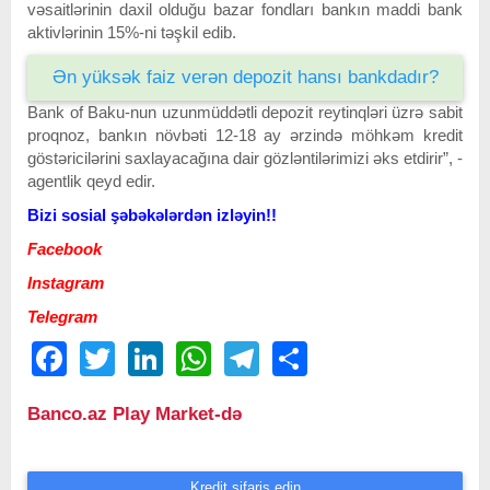
vəsaitlərinin daxil olduğu bazar fondları bankın maddi bank
aktivlərinin 15%-ni təşkil edib.
Ən yüksək faiz verən depozit hansı bankdadır?
Bank of Baku-nun uzunmüddətli depozit reytinqləri üzrə sabit
proqnoz, bankın növbəti 12-18 ay ərzində möhkəm kredit
göstəricilərini saxlayacağına dair gözləntilərimizi əks etdirir”, -
agentlik qeyd edir.
Bizi sosial şəbəkələrdən izləyin!!
Facebook
Instagram
Telegram
Facebook
Twitter
LinkedIn
WhatsApp
Telegram
Share
Banco.az Play Market-də
Kredit sifariş edin