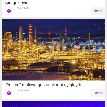
işıq gözləyir
06.08.2026
Ətraflı
"Petkim" maliyyə göstəricilərini açıqlayıb
06.08.2026
Ətraflı