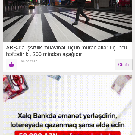
ABŞ-da işsizlik müavinəti üçün müraciətlər üçüncü
həftədir ki, 200 mindən aşağıdır
06.08.2026
Ətraflı