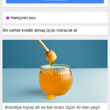
Həmçinin oxu
Ən sərfəli krediti almaq üçün müraciət et
Braziliya toyuq əti və bal ixracı üçün Aİ-dən yaşıl