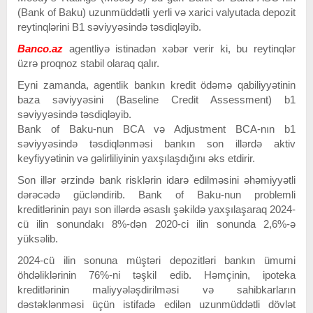
(Bank of Baku) uzunmüddətli yerli və xarici valyutada depozit
reytinqlərini B1 səviyyəsində təsdiqləyib.
Banco.az
agentliyə istinadən xəbər verir ki, bu reytinqlər
üzrə proqnoz stabil olaraq qalır.
Eyni zamanda, agentlik bankın kredit ödəmə qabiliyyətinin
baza səviyyəsini (Baseline Credit Assessment) b1
səviyyəsində təsdiqləyib.
Bank of Baku-nun BCA və Adjustment BCA-nın b1
səviyyəsində təsdiqlənməsi bankın son illərdə aktiv
keyfiyyətinin və gəlirliliyinin yaxşılaşdığını əks etdirir.
Son illər ərzində bank risklərin idarə edilməsini əhəmiyyətli
dərəcədə gücləndirib. Bank of Baku-nun problemli
kreditlərinin payı son illərdə əsaslı şəkildə yaxşılaşaraq 2024-
cü ilin sonundakı 8%-dən 2020-ci ilin sonunda 2,6%-ə
yüksəlib.
2024-cü ilin sonuna müştəri depozitləri bankın ümumi
öhdəliklərinin 76%-ni təşkil edib. Həmçinin, ipoteka
kreditlərinin maliyyələşdirilməsi və sahibkarların
dəstəklənməsi üçün istifadə edilən uzunmüddətli dövlət