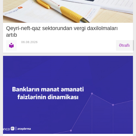
Qeyri-neft-qaz sektorundan vergi daxilolmaları
artıb
06.08.2026
Ətraflı