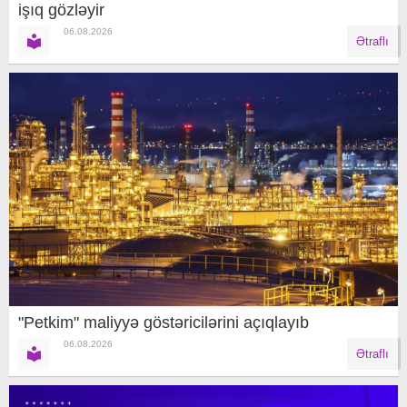
işıq gözləyir
06.08.2026
Ətraflı
"Petkim" maliyyə göstəricilərini açıqlayıb
06.08.2026
Ətraflı