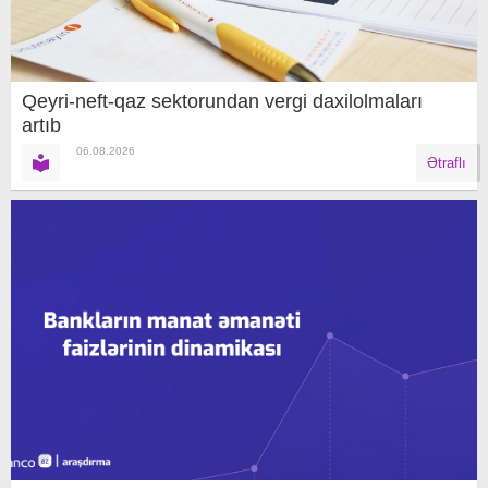
Qeyri-neft-qaz sektorundan vergi daxilolmaları
artıb
06.08.2026
Ətraflı