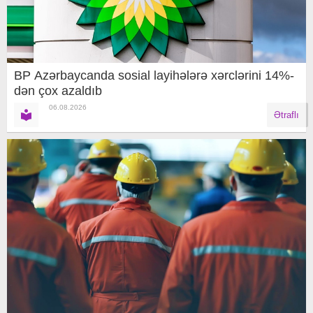
BP Azərbaycanda sosial layihələrə xərclərini 14%-
dən çox azaldıb
06.08.2026
Ətraflı