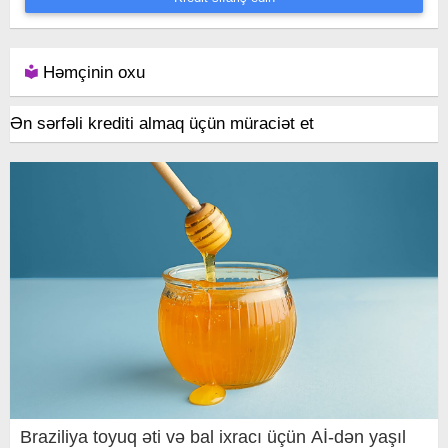
Həmçinin oxu
Ən sərfəli krediti almaq üçün müraciət et
Braziliya toyuq əti və bal ixracı üçün Aİ-dən yaşıl