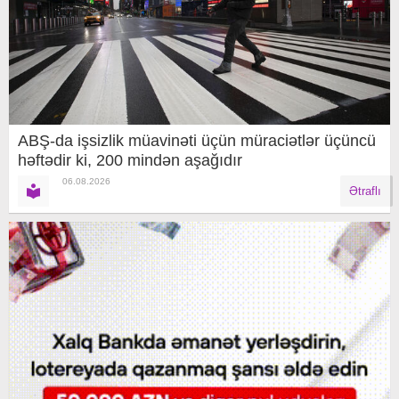
ABŞ-da işsizlik müavinəti üçün müraciətlər üçüncü
həftədir ki, 200 mindən aşağıdır
06.08.2026
Ətraflı