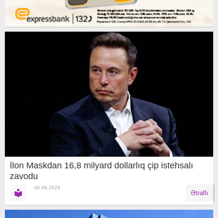
İlon Maskdan 16,8 milyard dollarlıq çip istehsalı
zavodu
06.08.2026
Ətraflı