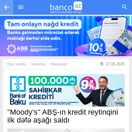
Skip to main content
Baş səhifə
Xəbərlər
Məqalələr
17.05.2025
"Moody's" ABŞ-ın kredit reytinqini
ilk dəfə aşağı saldı