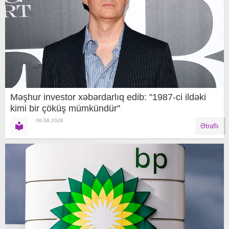
Məşhur investor xəbərdarlıq edib: "1987-ci ildəki
kimi bir çöküş mümkündür"
06.08.2026
Ətraflı