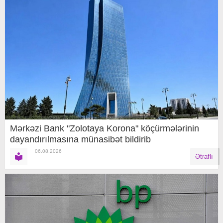
Mərkəzi Bank "Zolotaya Korona" köçürmələrinin
dayandırılmasına münasibət bildirib
06.08.2026
Ətraflı