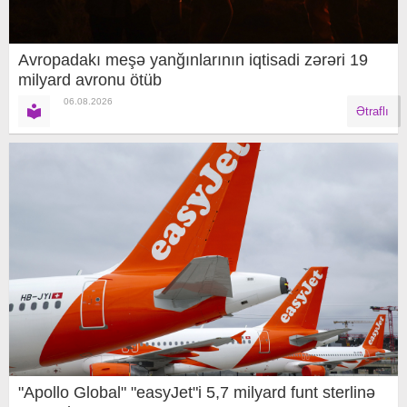
Avropadakı meşə yanğınlarının iqtisadi zərəri 19
milyard avronu ötüb
06.08.2026
Ətraflı
"Apollo Global" "easyJet"i 5,7 milyard funt sterlinə