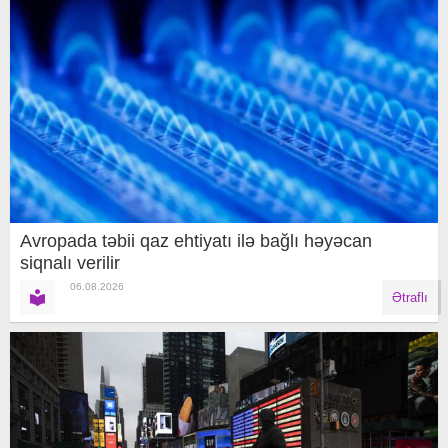
Avropada təbii qaz ehtiyatı ilə bağlı həyəcan
siqnalı verilir
06.08.2026
Ətraflı