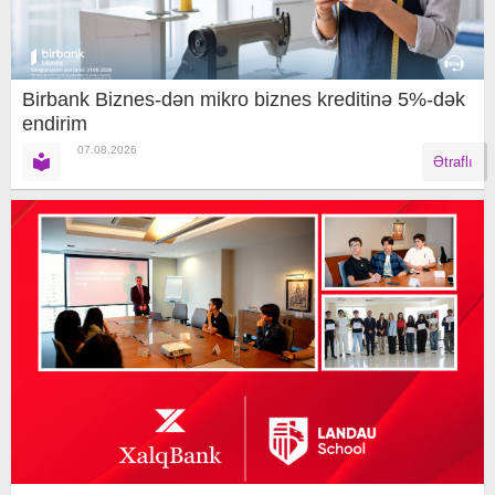
Birbank Biznes-dən mikro biznes kreditinə 5%-dək
endirim
07.08.2026
Ətraflı