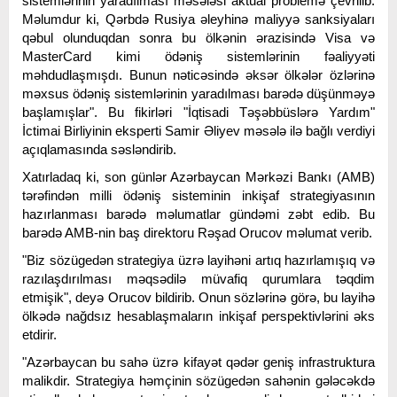
sistemlərinin yaradılması məsələsi aktual problemə çevrilib.
Məlumdur ki, Qərbdə Rusiya əleyhinə maliyyə sanksiyaları
qəbul olunduqdan sonra bu ölkənin ərazisində Visa və
MasterCard kimi ödəniş sistemlərinin fəaliyyəti
məhdudlaşmışdı. Bunun nəticəsində əksər ölkələr özlərinə
məxsus ödəniş sistemlərinin yaradılması barədə düşünməyə
başlamışlar". Bu fikirləri "İqtisadi Təşəbbüslərə Yardım"
İctimai Birliyinin eksperti Samir Əliyev məsələ ilə bağlı verdiyi
açıqlamasında səsləndirib.
Xatırladaq ki, son günlər Azərbaycan Mərkəzi Bankı (AMB)
tərəfindən milli ödəniş sisteminin inkişaf strategiyasının
hazırlanması barədə məlumatlar gündəmi zəbt edib. Bu
barədə AMB-nin baş direktoru Rəşad Orucov məlumat verib.
"Biz sözügedən strategiya üzrə layihəni artıq hazırlamışıq və
razılaşdırılması məqsədilə müvafiq qurumlara təqdim
etmişik", deyə Orucov bildirib. Onun sözlərinə görə, bu layihə
ölkədə nağdsız hesablaşmaların inkişaf perspektivlərini əks
etdirir.
"Azərbaycan bu sahə üzrə kifayət qədər geniş infrastruktura
malikdir. Strategiya həmçinin sözügedən sahənin gələcəkdə