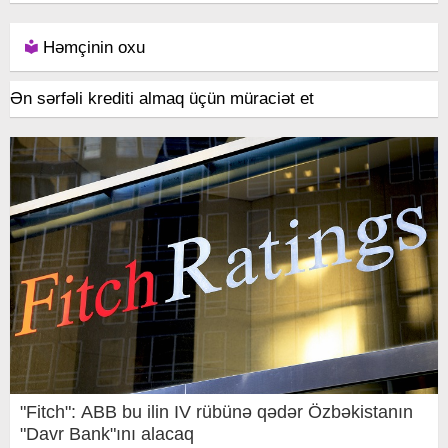
Həmçinin oxu
Ən sərfəli krediti almaq üçün müraciət et
"Fitch": ABB bu ilin IV rübünə qədər Özbəkistanın
"Davr Bank"ını alacaq