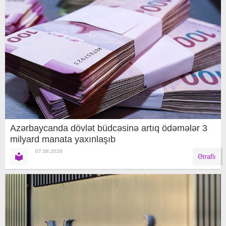
Azərbaycanda dövlət büdcəsinə artıq ödəmələr 3
milyard manata yaxınlaşıb
07.08.2026
Ətraflı