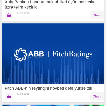
Xalq Bankda Landau məktəbliləri üçün bankçılıq
üzrə təlim keçirildi
07.08.2026
Ətraflı
Fitch ABB-nin reytinqini növbəti dəfə yüksəltdi!
07.08.2026
Ətraflı