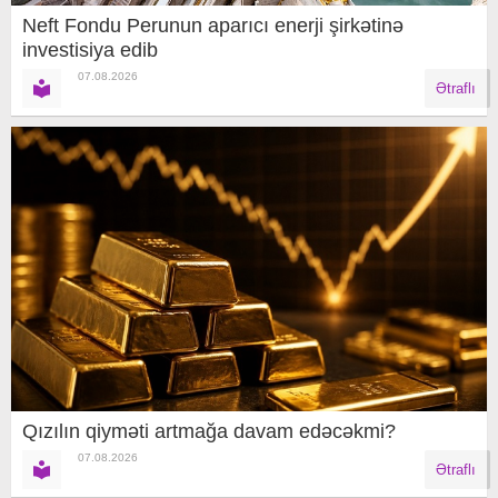
Neft Fondu Perunun aparıcı enerji şirkətinə
investisiya edib
07.08.2026
Ətraflı
Qızılın qiyməti artmağa davam edəcəkmi?
07.08.2026
Ətraflı