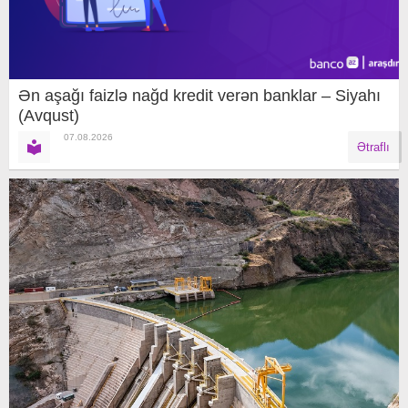
Ən aşağı faizlə nağd kredit verən banklar – Siyahı
(Avqust)
07.08.2026
Ətraflı