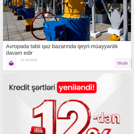
Avropada təbii qaz bazarında qeyri-müəyyənlik
davam edir
07.08.2026
Ətraflı