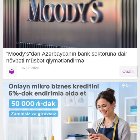
"Moody’s"dən Azərbaycanın bank sektoruna dair
növbəti müsbət qiymətləndirmə
07.08.2026
Ətraflı