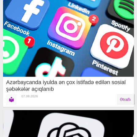
Azərbaycanda iyulda ən çox istifadə edilən sosial
şəbəkələr açıqlanıb
07.08.2026
Ətraflı