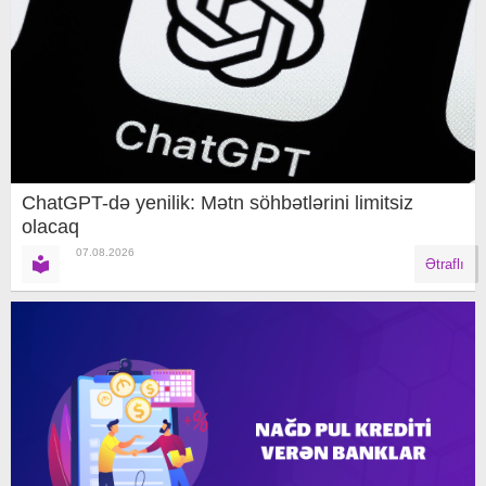
ChatGPT-də yenilik: Mətn söhbətlərini limitsiz
olacaq
07.08.2026
Ətraflı