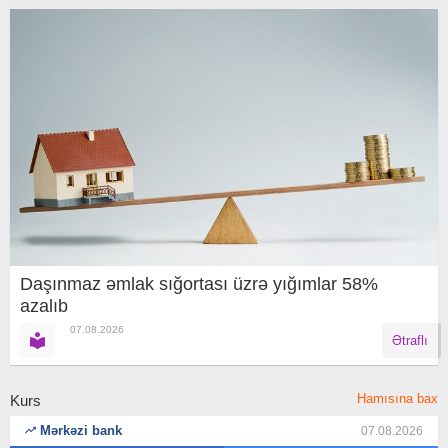
Daşınmaz əmlak sığortası üzrə yığımlar 58%
azalıb
07.08.2026
Ətraflı
Hamısına bax
Kurs
Mərkəzi bank
07.08.2026