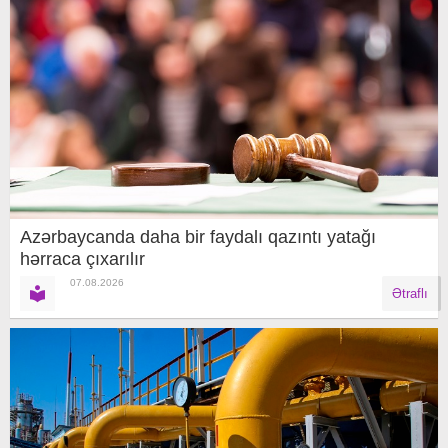
Azərbaycanda daha bir faydalı qazıntı yatağı
hərraca çıxarılır
07.08.2026
Ətraflı