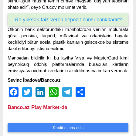
stimullaşdırılmasını təmin etmək məqsədi daşıyan tədbirləri
əhatə edir", deyə Orucov məlumat verib.
Ən yüksək faiz verən depozit hansı bankdadır?
Ölkənin bank sektorundakı mənbələrdən verilən məlumata
görə, pensiya, təqaüd, müavinət və ödənişlərin həyata
keçirildiyi bütün sosial plastik kartların gələcəkdə bu sistemə
daxil ediləcəyi istisna edilmir.
Mənbədən bildirilir ki, bu layihə Visa və MasterCard kimi
beynəlxalq ödəniş platformalarında buraxılan kartların
emissiya və xidmət xərclərinin azaldılmasına imkan verəcək.
Sevinc İbadova/Banco.az
Facebook
Twitter
LinkedIn
WhatsApp
Telegram
Share
Banco.az Play Market-də
Kredit sifariş edin