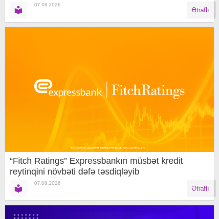
07.08.2026
Ətraflı
“Fitch Ratings” Expressbankın müsbət kredit
reytinqini növbəti dəfə təsdiqləyib
07.08.2026
Ətraflı