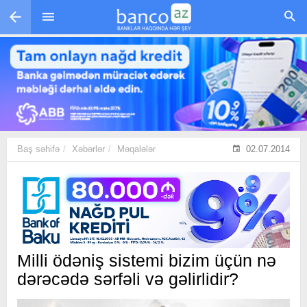
Skip to main content
Baş səhifə
Xəbərlər
Məqalələr
02.07.2014
Milli ödəniş sistemi bizim üçün nə
dərəcədə sərfəli və gəlirlidir?