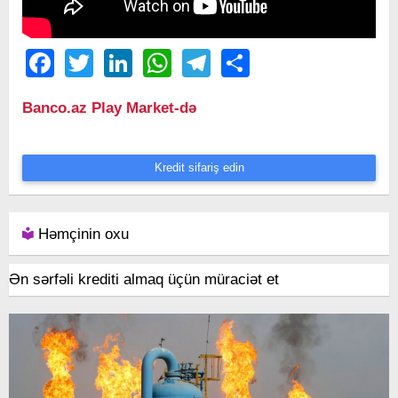
Facebook
Twitter
LinkedIn
WhatsApp
Telegram
Share
Banco.az Play Market-də
Kredit sifariş edin
Həmçinin oxu
Ən sərfəli krediti almaq üçün müraciət et