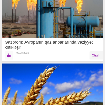
Gazprom: Avropanın qaz anbarlarında vəziyyət
kritikləşir
08.08.2026
Ətraflı