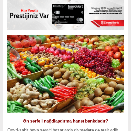
Ən sərfəli nağdlaşdırma hansı bankdadır?
Qeyri-sabit hava şəraiti bazarlarda qiymətlərə də təsir edib.