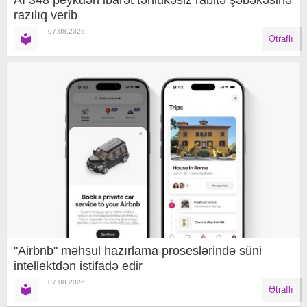
Aİ 348 peykdən ibarət təhlükəsiz rabitə şəbəkəsinə
razılıq verib
07.08.2026
Ətraflı
"Airbnb" məhsul hazırlama proseslərində süni
intellektdən istifadə edir
07.08.2026
Ətraflı