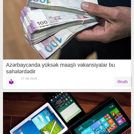
Azərbaycanda yüksək maaşlı vakansiyalar bu
sahələrdədir
07.08.2026
Ətraflı