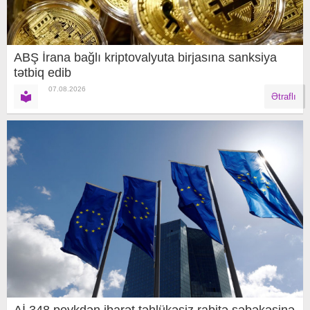
ABŞ İrana bağlı kriptovalyuta birjasına sanksiya
tətbiq edib
07.08.2026
Ətraflı