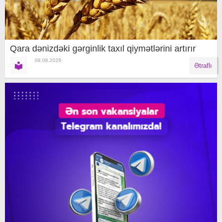
Qara dənizdəki gərginlik taxıl qiymətlərini artırır
08.08.2026
Ətraflı