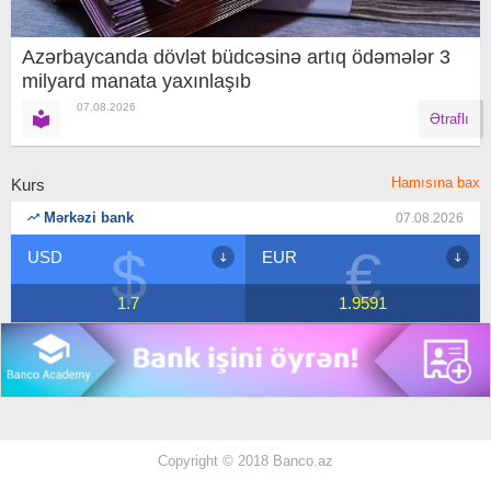
Azərbaycanda dövlət büdcəsinə artıq ödəmələr 3
milyard manata yaxınlaşıb
07.08.2026
Ətraflı
Hamısına bax
Kurs
Mərkəzi bank
07.08.2026
$
€
USD
EUR
1.7
1.9591
Copyright © 2018 Banco.az