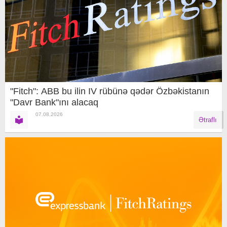
"Fitch": ABB bu ilin IV rübünə qədər Özbəkistanın
"Davr Bank"ını alacaq
07.08.2026
Ətraflı