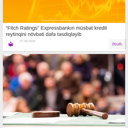
“Fitch Ratings” Expressbankın müsbət kredit
reytinqini növbəti dəfə təsdiqləyib
07.08.2026
Ətraflı