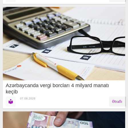
Azərbaycanda vergi borcları 4 milyard manatı
keçib
07.08.2026
Ətraflı