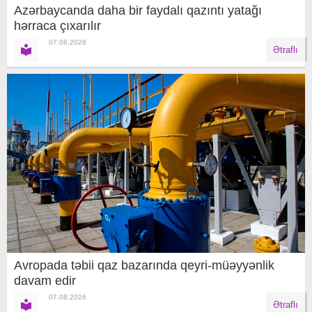
Azərbaycanda daha bir faydalı qazıntı yatağı
hərraca çıxarılır
07.08.2026
Ətraflı
Avropada təbii qaz bazarında qeyri-müəyyənlik
davam edir
07.08.2026
Ətraflı