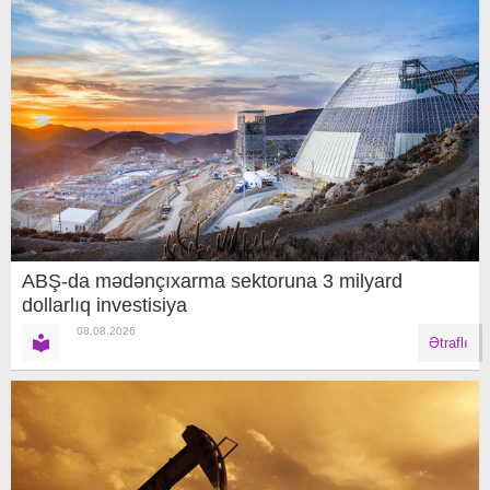
ABŞ-da mədənçıxarma sektoruna 3 milyard
dollarlıq investisiya
08.08.2026
Ətraflı