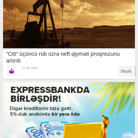
"Citi" üçüncü rüb üzrə neft qiyməti proqnozunu
artırıb
07.08.2026
Ətraflı