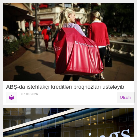
ABŞ-da istehlakçı kreditləri proqnozları üstələyib
07.08.2026
Ətraflı