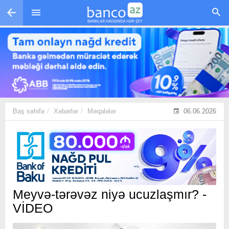
Skip to main content
Baş səhifə
Xəbərlər
Məqalələr
06.06.2026
Meyvə-tərəvəz niyə ucuzlaşmır? -
VİDEO