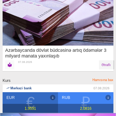
Azərbaycanda dövlət büdcəsinə artıq ödəmələr 3
milyard manata yaxınlaşıb
07.08.2026
Ətraflı
Hamısına bax
Kurs
Mərkəzi bank
07.08.2026
€
₽
EUR
RUB
1.9591
2.0816