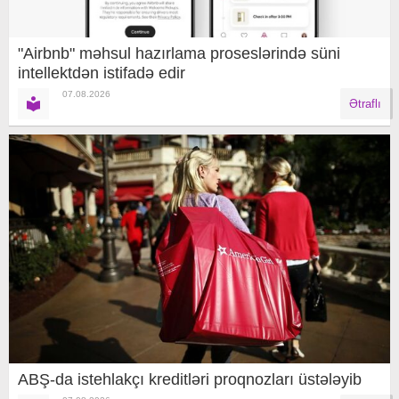
"Airbnb" məhsul hazırlama proseslərində süni
intellektdən istifadə edir
07.08.2026
Ətraflı
ABŞ-da istehlakçı kreditləri proqnozları üstələyib