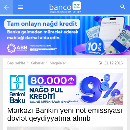
Skip to main content
Baş səhifə
Xəbərlər
Məqalələr
21.12.2016
Mərkəzi Bankın yeni not emissiyası
dövlət qeydiyyatına alınıb