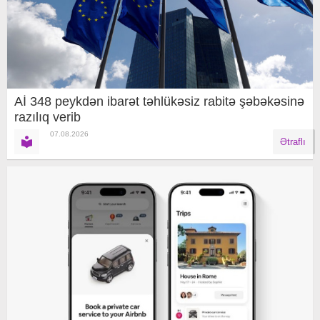
Aİ 348 peykdən ibarət təhlükəsiz rabitə şəbəkəsinə
razılıq verib
07.08.2026
Ətraflı