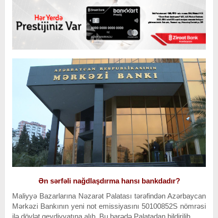
Ən sərfəli nağdlaşdırma hansı bankdadır?
Maliyyə Bazarlarına Nəzarət Palatası tərəfindən Azərbaycan
Mərkəzi Bankının yeni not emissiyasını 50100852S nömrəsi
ilə dövlət qeydiyyatına alıb. Bu barədə Palatadan bildirilib.