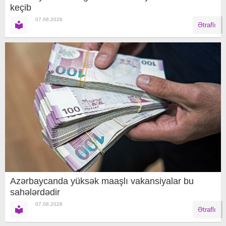
keçib
07.08.2026
Ətraflı
Azərbaycanda yüksək maaşlı vakansiyalar bu
sahələrdədir
07.08.2026
Ətraflı