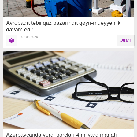
Avropada təbii qaz bazarında qeyri-müəyyənlik
davam edir
07.08.2026
Ətraflı
Azərbaycanda vergi borcları 4 milyard manatı