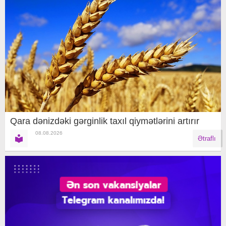
Qara dənizdəki gərginlik taxıl qiymətlərini artırır
08.08.2026
Ətraflı