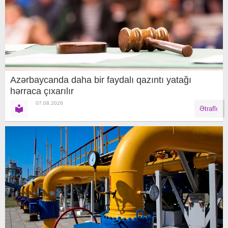
Azərbaycanda daha bir faydalı qazıntı yatağı
hərraca çıxarılır
07.08.2026
Ətraflı