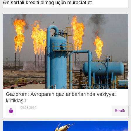
Ən sərfəli krediti almaq üçün müraciət et
Gazprom: Avropanın qaz anbarlarında vəziyyət
kritikləşir
08.08.2026
Ətraflı