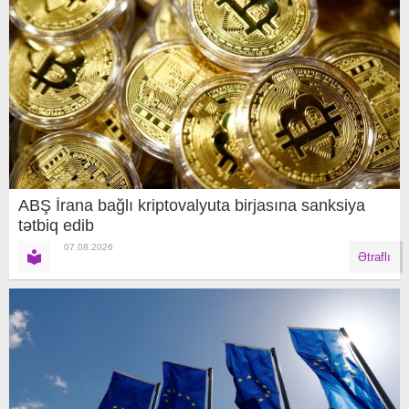
ABŞ İrana bağlı kriptovalyuta birjasına sanksiya
tətbiq edib
07.08.2026
Ətraflı