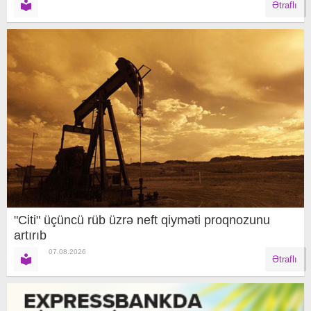
Ətraflı
"Citi" üçüncü rüb üzrə neft qiyməti proqnozunu
artırıb
07.08.2026
Ətraflı