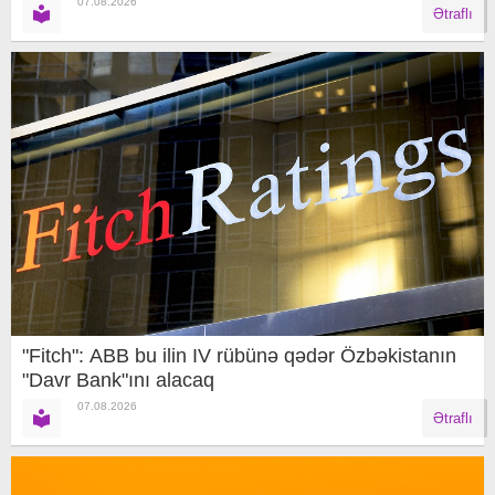
07.08.2026
Ətraflı
"Fitch": ABB bu ilin IV rübünə qədər Özbəkistanın
"Davr Bank"ını alacaq
07.08.2026
Ətraflı