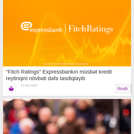
“Fitch Ratings” Expressbankın müsbət kredit
reytinqini növbəti dəfə təsdiqləyib
07.08.2026
Ətraflı