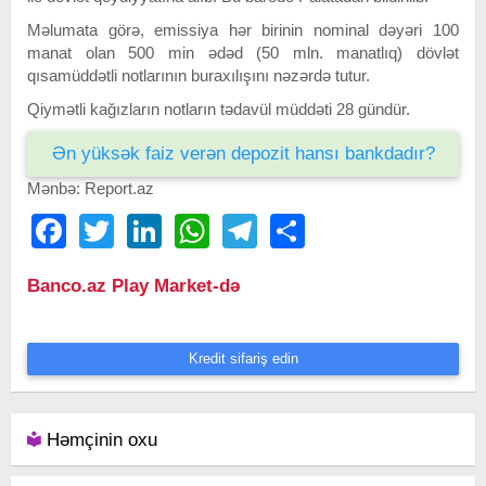
Məlumata görə, emissiya hər birinin nominal dəyəri 100
manat olan 500 min ədəd (50 mln. manatlıq) dövlət
qısamüddətli notlarının buraxılışını nəzərdə tutur.
Qiymətli kağızların notların tədavül müddəti 28 gündür.
Ən yüksək faiz verən depozit hansı bankdadır?
Mənbə: Report.az
Facebook
Twitter
LinkedIn
WhatsApp
Telegram
Share
Banco.az Play Market-də
Kredit sifariş edin
Həmçinin oxu