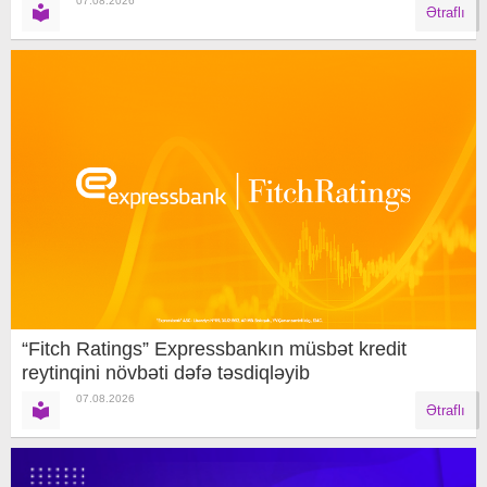
07.08.2026
Ətraflı
“Fitch Ratings” Expressbankın müsbət kredit
reytinqini növbəti dəfə təsdiqləyib
07.08.2026
Ətraflı