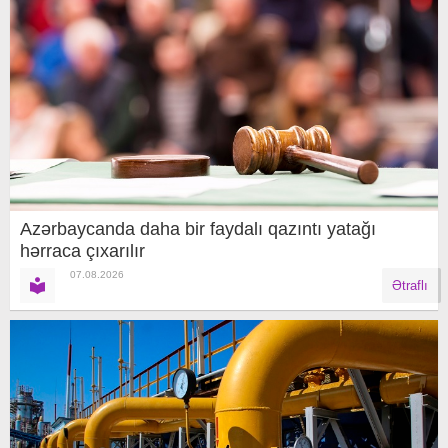
Azərbaycanda daha bir faydalı qazıntı yatağı
hərraca çıxarılır
07.08.2026
Ətraflı