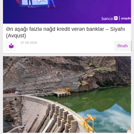
Ən aşağı faizlə nağd kredit verən banklar – Siyahı
(Avqust)
07.08.2026
Ətraflı