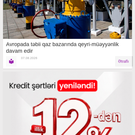
Avropada təbii qaz bazarında qeyri-müəyyənlik
davam edir
07.08.2026
Ətraflı