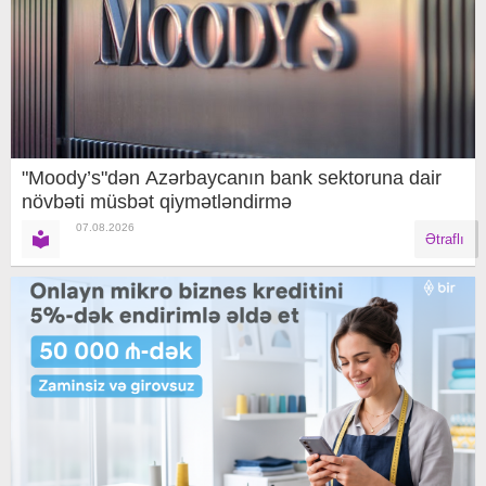
"Moody’s"dən Azərbaycanın bank sektoruna dair
növbəti müsbət qiymətləndirmə
07.08.2026
Ətraflı