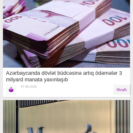
Azərbaycanda dövlət büdcəsinə artıq ödəmələr 3
milyard manata yaxınlaşıb
07.08.2026
Ətraflı