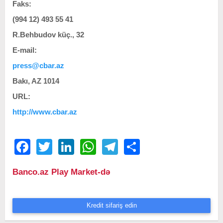
Faks:
(994 12) 493 55 41
R.Behbudov küç., 32
E-mail:
press@cbar.az
Bakı, AZ 1014
URL:
http://www.cbar.az
Facebook
Twitter
LinkedIn
WhatsApp
Telegram
Share
Banco.az Play Market-də
Kredit sifariş edin