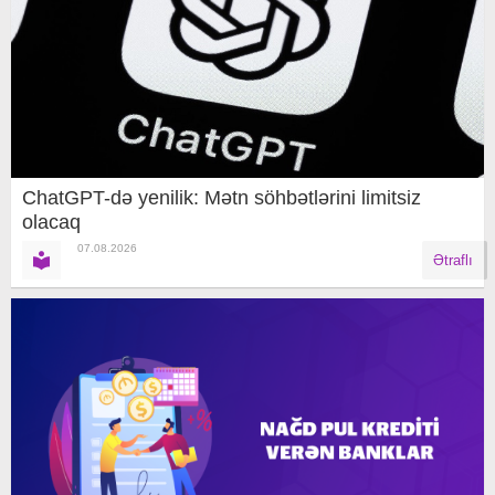
ChatGPT-də yenilik: Mətn söhbətlərini limitsiz
olacaq
07.08.2026
Ətraflı