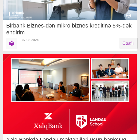
Birbank Biznes-dən mikro biznes kreditinə 5%-dək
endirim
07.08.2026
Ətraflı
Xalq Bankda Landau məktəbliləri üçün bankçılıq