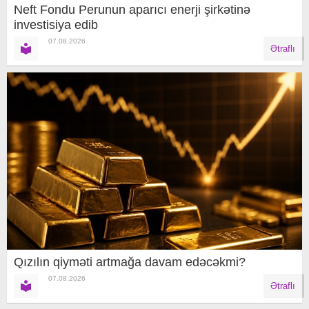
Neft Fondu Perunun aparıcı enerji şirkətinə
investisiya edib
07.08.2026
Ətraflı
Qızılın qiyməti artmağa davam edəcəkmi?
07.08.2026
Ətraflı