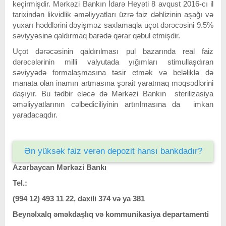
keçirmişdir. Mərkəzi Bankın İdarə Heyəti 8 avqust 2016-cı il
tarixindən likvidlik əməliyyatları üzrə faiz dəhlizinin aşağı və
yuxarı həddlərini dəyişməz saxlamaqla uçot dərəcəsini 9.5%
səviyyəsinə qaldırmaq barədə qərar qəbul etmişdir.
Uçot dərəcəsinin qaldırılması pul bazarında real faiz
dərəcələrinin milli valyutada yığımları stimullaşdıran
səviyyədə formalaşmasına təsir etmək və beləliklə də
manata olan inamın artmasına şərait yaratmaq məqsədlərini
daşıyır. Bu tədbir eləcə də Mərkəzi Bankın sterilizasiya
əməliyyatlarının cəlbediciliyinin artırılmasına da imkan
yaradacaqdır.
Ən yüksək faiz verən depozit hansı bankdadır?
Azərbaycan Mərkəzi Bankı
Tel.:
(994 12) 493 11 22, daxili 374 və ya 381
Beynəlxalq əməkdaşlıq və kommunikasiya departamenti