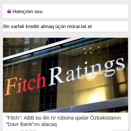
Həmçinin oxu
Ən sərfəli krediti almaq üçün müraciət et
"Fitch": ABB bu ilin IV rübünə qədər Özbəkistanın
"Davr Bank"ını alacaq