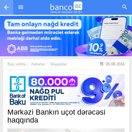
Skip to main content
Baş səhifə
Xəbərlər
Məqalələr
05.08.2016
Mərkəzi Bankın uçot dərəcəsi
haqqında