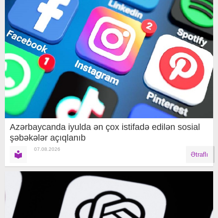
Azərbaycanda iyulda ən çox istifadə edilən sosial
şəbəkələr açıqlanıb
07.08.2026
Ətraflı