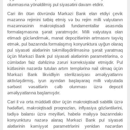
olunmasına yönəldilmiş pul siyasətini davam etdirir.
Cari ilin ötən dövründə Mərkəzi Bank elan etdiyi çevik
məzənnə rejimini tətbiq etmiş və bu rejim milli valyutanın
məzənnəsinin makroiqtisadi fundamentallar əsasında
formalaşmasına şərait yaratmışdır. Milli valyutaya olan
etimadı gücləndirmək, manat depozitlərinin artmasını təşviq
etmək, pul bazarında formalaşmış konyunktura uyğun olaraq
pul siyasəti alətlərinin təkmilləşdirilməsinə şərait yaratmaq
üçün Mərkəzi Bank pul siyasəti alətlərinin parametrlərinə, o
cümlədən faiz dəhlizinə zəruri korreksiyalar etmişdir. Pul
kütləsinin nəzərdə tutulan artım templərinə nail olmaq üçün
Mərkəzi Bank likvidliyin sterilizasiyası əməliyyatlarını
aktivləşdirmiş, iyun ayından başlayaraq milli valyutada
sərbəst vəsaitlərin cəlb olunması üzrə depozit
əməliyyatlarına başlamışdır.
Cari il və orta müddətli dövr üçün makroiqtisadi sabitlik üzrə
hədəfləri, makroiqtisadi proqnozları, inflyasiya gözləntilərini,
tədiyə balansı üzrə meyilləri, habelə maliyyə bazarındakı
konyunkturu nəzərə alaraq Mərkəzi Bank pul siyasəti
alətlərinin kəmiyyət parametrlərini yenidən nəzərdən