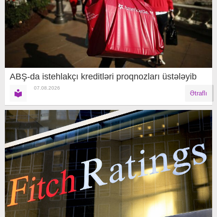
ABŞ-da istehlakçı kreditləri proqnozları üstələyib
07.08.2026
Ətraflı