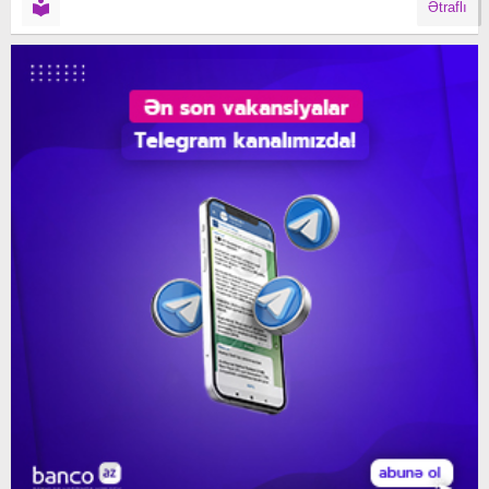
Ətraflı