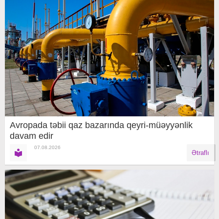
Avropada təbii qaz bazarında qeyri-müəyyənlik
davam edir
07.08.2026
Ətraflı