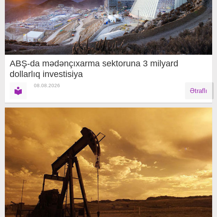
ABŞ-da mədənçıxarma sektoruna 3 milyard
dollarlıq investisiya
08.08.2026
Ətraflı