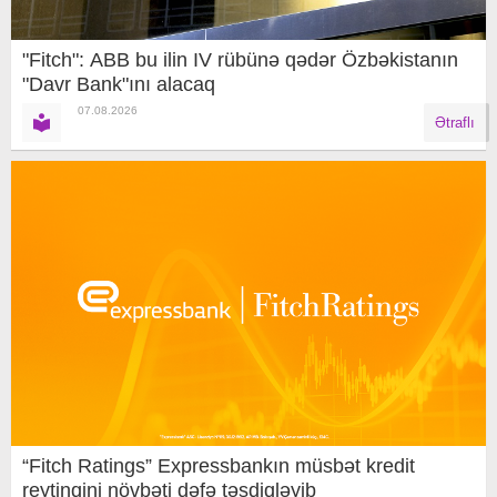
"Fitch": ABB bu ilin IV rübünə qədər Özbəkistanın
"Davr Bank"ını alacaq
07.08.2026
Ətraflı
“Fitch Ratings” Expressbankın müsbət kredit
reytinqini növbəti dəfə təsdiqləyib