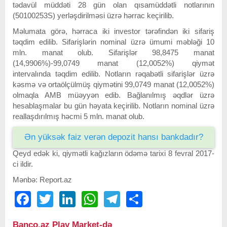
tədavül müddəti 28 gün olan qısamüddətli notlarının
(50100253S) yerləşdirilməsi üzrə hərrac keçirilib.
Məlumata görə, hərraca iki investor tərəfindən iki sifariş
təqdim edilib. Sifarişlərin nominal üzrə ümumi məbləği 10
mln. manat olub. Sifarişlər 98,8475 manat
(14,9906%)-99,0749 manat (12,0052%) qiymət
intervalında təqdim edilib. Notların rəqabətli sifarişlər üzrə
kəsmə və ortaölçülmüş qiymətini 99,0749 manat (12,0052%)
olmaqla AMB müəyyən edib. Bağlanılmış əqdlər üzrə
hesablaşmalar bu gün həyata keçirilib. Notların nominal üzrə
reallaşdırılmış həcmi 5 mln. manat olub.
Ən yüksək faiz verən depozit hansı bankdadır?
Qeyd edək ki, qiymətli kağızların ödəmə tarixi 8 fevral 2017-
ci ildir.
Mənbə: Report.az
Facebook
Twitter
LinkedIn
WhatsApp
Telegram
Share
Banco.az Play Market-də