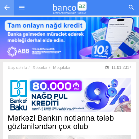
Skip to main content
Baş səhifə
Xəbərlər
Məqalələr
11.01.2017
Mərkəzi Bankın notlarına tələb
gözləniləndən çox olub