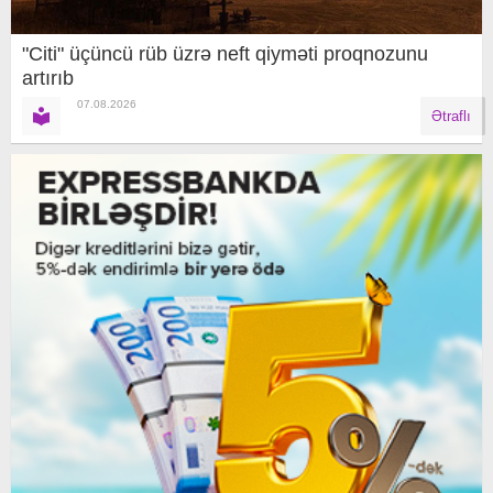
"Citi" üçüncü rüb üzrə neft qiyməti proqnozunu
artırıb
07.08.2026
Ətraflı