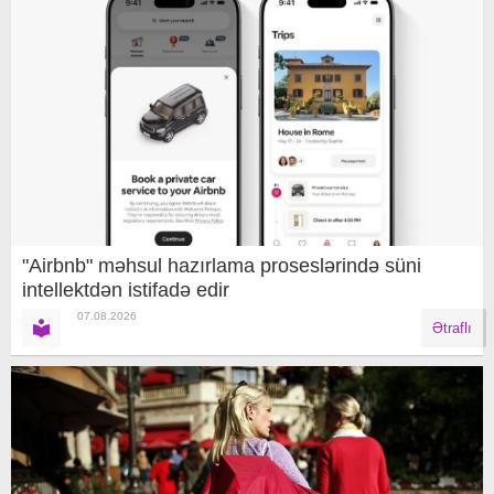
"Airbnb" məhsul hazırlama proseslərində süni
intellektdən istifadə edir
07.08.2026
Ətraflı