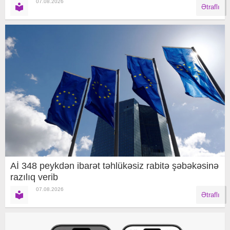
07.08.2026
Ətraflı
Aİ 348 peykdən ibarət təhlükəsiz rabitə şəbəkəsinə
razılıq verib
07.08.2026
Ətraflı