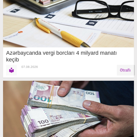
Azərbaycanda vergi borcları 4 milyard manatı
keçib
07.08.2026
Ətraflı