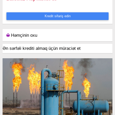
Kredit sifariş edin
Həmçinin oxu
Ən sərfəli krediti almaq üçün müraciət et