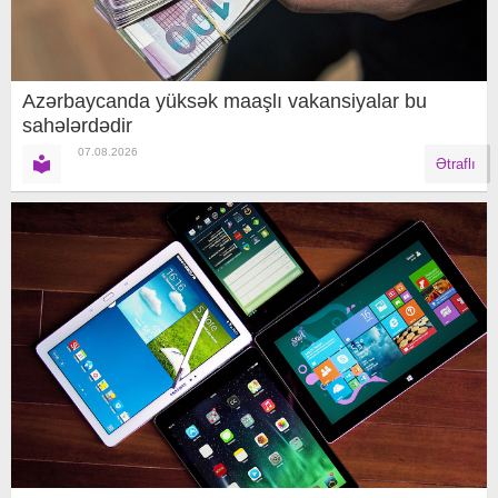
Azərbaycanda yüksək maaşlı vakansiyalar bu
sahələrdədir
07.08.2026
Ətraflı