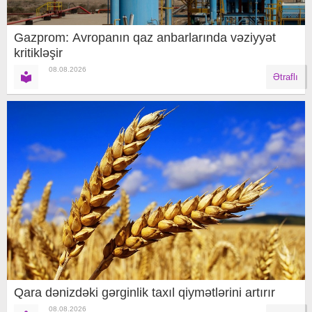
Gazprom: Avropanın qaz anbarlarında vəziyyət
kritikləşir
08.08.2026
Ətraflı
Qara dənizdəki gərginlik taxıl qiymətlərini artırır
08.08.2026