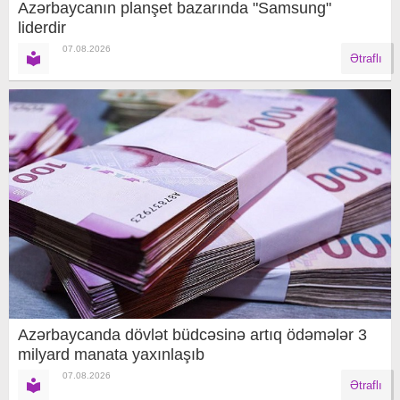
Azərbaycanın planşet bazarında "Samsung"
liderdir
07.08.2026
Ətraflı
Azərbaycanda dövlət büdcəsinə artıq ödəmələr 3
milyard manata yaxınlaşıb
07.08.2026
Ətraflı