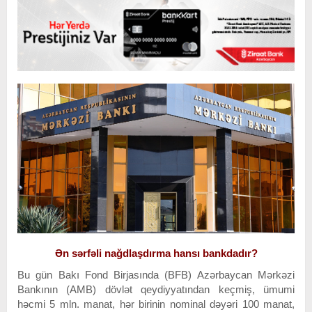
Ən sərfəli nağdlaşdırma hansı bankdadır?
Bu gün Bakı Fond Birjasında (BFB) Azərbaycan Mərkəzi
Bankının (AMB) dövlət qeydiyyatından keçmiş, ümumi
həcmi 5 mln. manat, hər birinin nominal dəyəri 100 manat,