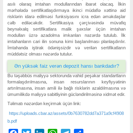
asılı olaraq imtahan modullarından ibarət olacaq. İlkin
mərhələdə sertifikatlaşdırmaya ikinci müdafiə xəttinə aid
risklərin idarə edilməsi funksiyasını icra edən əməkdaşlar
cəlb ediləcəkdir. Sertifikasiya çərçivəsində müvafiq
beynəlxalq sertifikatlara malik şəxslər üçün imtahan
modulları üzrə azadolma imkanları nəzərdə tutulub. İlk
imtahanların cari ilin sonuna kimi başlanılması planlaşdırılır.
İmtahanda iştirak ödənişsizdir və verilən sertifikatların
müddətsiz olması nəzərdə tutulur.
Ən yüksək faiz verən depozit hansı bankdadır?
Bu təşəbbüs maliyyə sektorunda vahid peşəkar standartların
formalaşdırılmasına, insan resurslarının keyfiyyətinin
artırılmasına, insan amili ilə bağlı risklərin azaldılmasına və
ümumilikdə maliyyə sabitliyinin gücləndirilməsinə xidmət edir.
Təlimatı nəzərdən keçirmək üçün link:
https://uploads.cbar.az/assets/0b7630782dd7a371a9cf4908
b.pdf
Facebook
Twitter
LinkedIn
WhatsApp
Telegram
Share