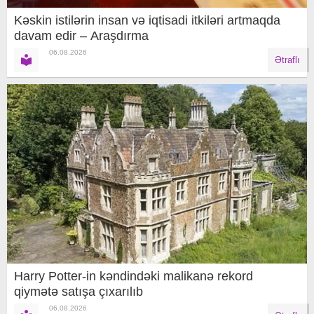
Kəskin istilərin insan və iqtisadi itkiləri artmaqda
davam edir – Araşdırma
06.08.2026
Ətraflı
Harry Potter-in kəndindəki malikanə rekord
qiymətə satışa çıxarılıb
06.08.2026