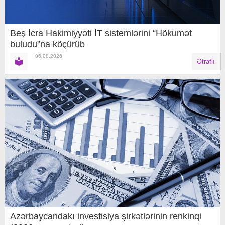
Beş İcra Hakimiyyəti İT sistemlərini “Hökumət
buludu”na köçürüb
06.08.2026
Ətraflı
Azərbaycandakı investisiya şirkətlərinin renkinqi