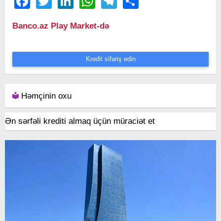
Banco.az Play Market-də
Kredit sifariş edin
Həmçinin oxu
Ən sərfəli krediti almaq üçün müraciət et