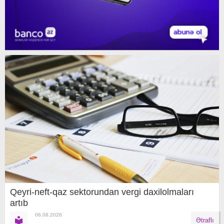
Qeyri-neft-qaz sektorundan vergi daxilolmaları
artıb
06.08.2026
Ətraflı