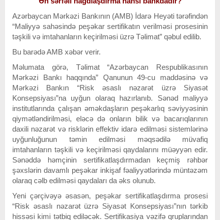
Ən sərfəli nağdlaşdırma hansı bankdadır?
Azərbaycan Mərkəzi Bankının (AMB) İdarə Heyəti tərəfindən
“Maliyyə sahəsində peşəkar sertifikatın verilməsi prosesinin
təşkili və imtahanların keçirilməsi üzrə Təlimat” qəbul edilib.
Bu barədə AMB xəbər verir.
Məlumata görə, Təlimat “Azərbaycan Respublikasının
Mərkəzi Bankı haqqında” Qanunun 49-cu maddəsinə və
Mərkəzi Bankın “Risk əsaslı nəzarət üzrə Siyasət
Konsepsiyası”na uyğun olaraq hazırlanıb. Sənəd maliyyə
institutlarında çalışan əməkdaşların peşəkarlıq səviyyəsinin
qiymətləndirilməsi, eləcə də onların bilik və bacarıqlarının
daxili nəzarət və risklərin effektiv idarə edilməsi sistemlərinə
uyğunluğunun təmin edilməsi məqsədilə müvafiq
imtahanların təşkili və keçirilməsi qaydalarını müəyyən edir.
Sənəddə həmçinin sertifikatlaşdırmadan keçmiş rəhbər
şəxslərin davamlı peşəkar inkişaf fəaliyyətlərində müntəzəm
olaraq cəlb edilməsi qaydaları da əks olunub.
Yeni çərçivəyə əsasən, peşəkar sertifikatlaşdırma prosesi
“Risk əsaslı nəzarət üzrə Siyasət Konsepsiyası”nın tərkib
hissəsi kimi tətbiq ediləcək. Sertifikasiya vəzifə qruplarından