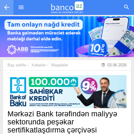
Skip to main content
Baş səhifə
Xəbərlər
Məqalələr
03.06.2026
Mərkəzi Bank tərəfindən maliyyə
sektorunda peşəkar
sertifikatlaşdırma çərçivəsi