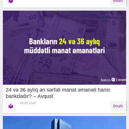
Ətraflı
24 və 36 aylıq ən sərfəli manat əmanəti hansı
bankdadır? – Avqust
06.08.2026
Ətraflı