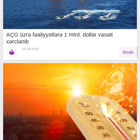
AÇG üzrə fəaliyyətlərə 1 mlrd. dollar vəsait
xərclənib
06.08.2026
Ətraflı