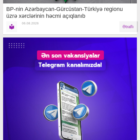
BP-nin Azərbaycan-Gürcüstan-Türkiyə regionu
üzrə xərclərinin həcmi açıqlanıb
06.08.2026
Ətraflı