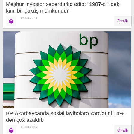
Məşhur investor xəbərdarlıq edib: "1987-ci ildəki
kimi bir çöküş mümkündür"
06.08.2026
Ətraflı
BP Azərbaycanda sosial layihələrə xərclərini 14%-
dən çox azaldıb
06.08.2026
Ətraflı