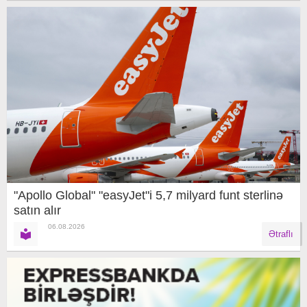
"Apollo Global" "easyJet"i 5,7 milyard funt sterlinə
satın alır
06.08.2026
Ətraflı