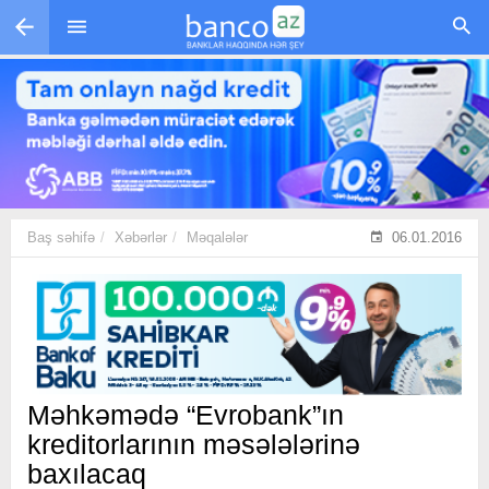
Skip to main content
Baş səhifə
Xəbərlər
Məqalələr
06.01.2016
Məhkəmədə “Evrobank”ın
kreditorlarının məsələlərinə
baxılacaq