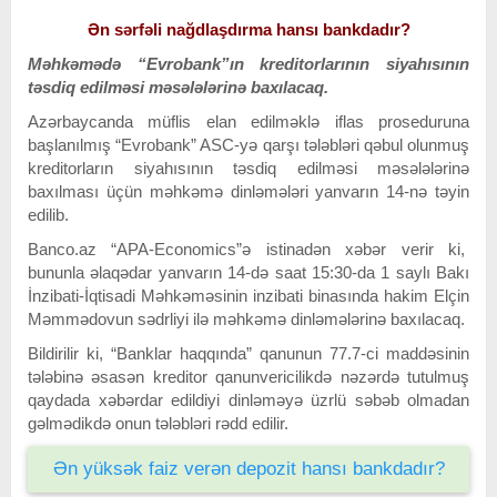
Ən sərfəli nağdlaşdırma hansı bankdadır?
Məhkəmədə “Evrobank”ın kreditorlarının siyahısının
təsdiq edilməsi məsələlərinə baxılacaq.
Azərbaycanda müflis elan edilməklə iflas proseduruna
başlanılmış “Evrobank” ASC-yə qarşı tələbləri qəbul olunmuş
kreditorların siyahısının təsdiq edilməsi məsələlərinə
baxılması üçün məhkəmə dinləmələri yanvarın 14-nə təyin
edilib.
Banco.az “APA-Economics”ə istinadən xəbər verir ki,
bununla əlaqədar yanvarın 14-də saat 15:30-da 1 saylı Bakı
İnzibati-İqtisadi Məhkəməsinin inzibati binasında hakim Elçin
Məmmədovun sədrliyi ilə məhkəmə dinləmələrinə baxılacaq.
Bildirilir ki, “Banklar haqqında” qanunun 77.7-ci maddəsinin
tələbinə əsasən kreditor qanunvericilikdə nəzərdə tutulmuş
qaydada xəbərdar edildiyi dinləməyə üzrlü səbəb olmadan
gəlmədikdə onun tələbləri rədd edilir.
Ən yüksək faiz verən depozit hansı bankdadır?