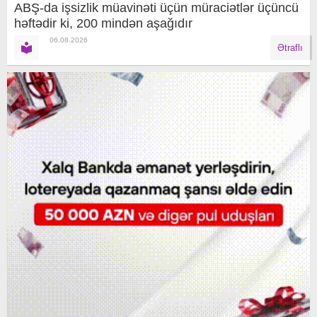
ABŞ-da işsizlik müavinəti üçün müraciətlər üçüncü
həftədir ki, 200 mindən aşağıdır
06.08.2026
Ətraflı