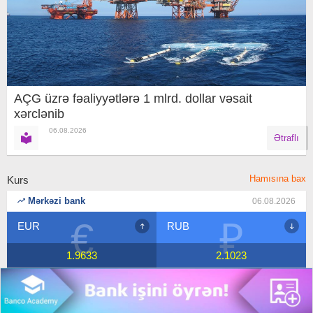
AÇG üzrə fəaliyyətlərə 1 mlrd. dollar vəsait
xərclənib
06.08.2026
Ətraflı
Hamısına bax
Kurs
Mərkəzi bank
06.08.2026
₽
$
RUB
USD
2.1023
1.7