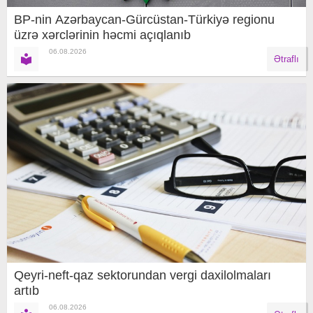
BP-nin Azərbaycan-Gürcüstan-Türkiyə regionu
üzrə xərclərinin həcmi açıqlanıb
06.08.2026
Ətraflı
Qeyri-neft-qaz sektorundan vergi daxilolmaları
artıb
06.08.2026