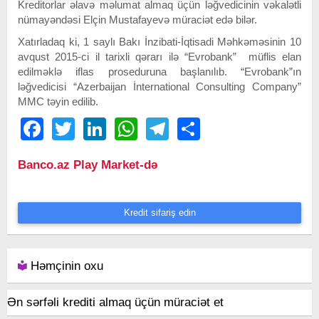
Kreditorlar əlavə məlumat almaq üçün ləğvedicinin vəkalətli
nümayəndəsi Elçin Mustafayevə müraciət edə bilər.
Xatırladaq ki, 1 saylı Bakı İnzibati-İqtisadi Məhkəməsinin 10
avqust 2015-ci il tarixli qərarı ilə “Evrobank” müflis elan
edilməklə iflas proseduruna başlanılıb. “Evrobank”ın
ləğvedicisi “Azerbaijan İnternational Consulting Company”
MMC təyin edilib.
Facebook
Twitter
LinkedIn
WhatsApp
Telegram
Share
Banco.az Play Market-də
Kredit sifariş edin
Həmçinin oxu
Ən sərfəli krediti almaq üçün müraciət et