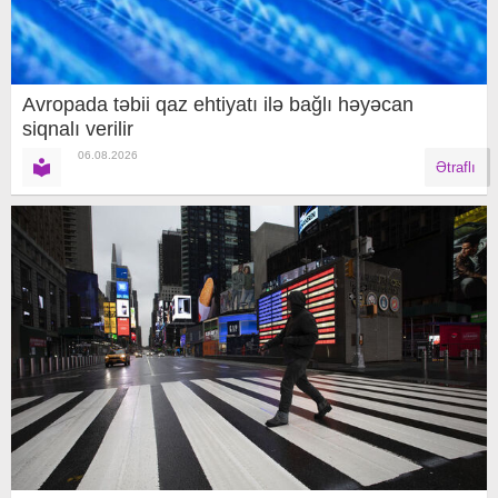
Avropada təbii qaz ehtiyatı ilə bağlı həyəcan
siqnalı verilir
06.08.2026
Ətraflı