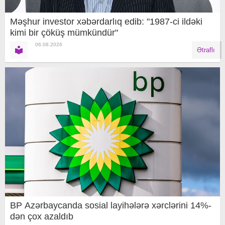
Məşhur investor xəbərdarlıq edib: "1987-ci ildəki
kimi bir çöküş mümkündür"
06.08.2026
Ətraflı
BP Azərbaycanda sosial layihələrə xərclərini 14%-
dən çox azaldıb