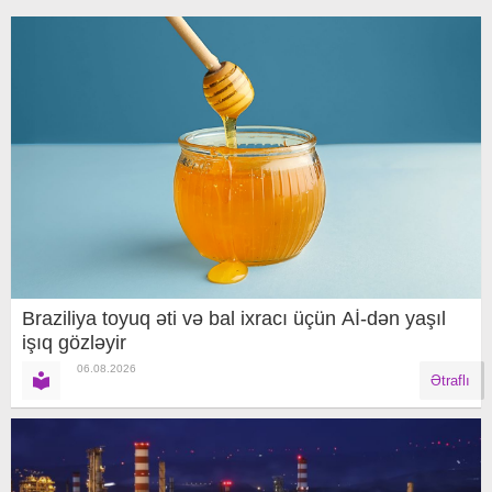
Braziliya toyuq əti və bal ixracı üçün Aİ-dən yaşıl
işıq gözləyir
06.08.2026
Ətraflı