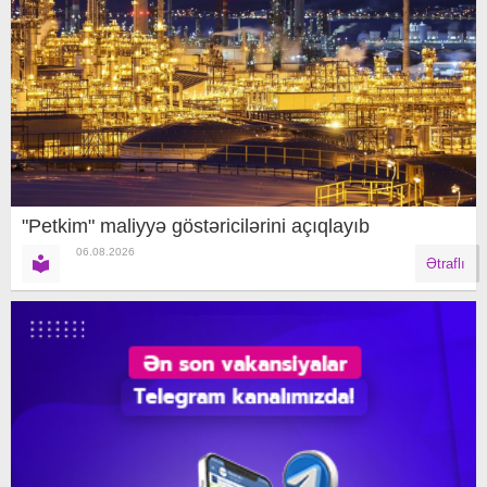
"Petkim" maliyyə göstəricilərini açıqlayıb
06.08.2026
Ətraflı