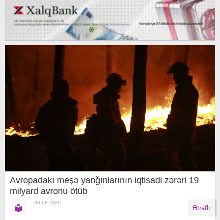
Avropadakı meşə yanğınlarının iqtisadi zərəri 19
milyard avronu ötüb
06.08.2026
Ətraflı