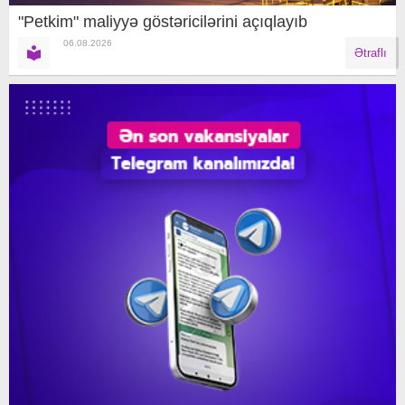
"Petkim" maliyyə göstəricilərini açıqlayıb
06.08.2026
Ətraflı