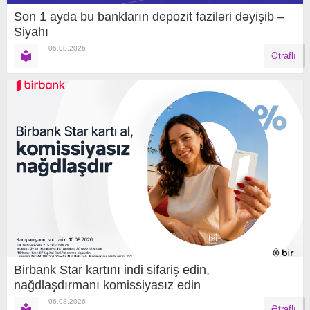
Son 1 ayda bu bankların depozit faziləri dəyişib –
Siyahı
06.08.2026
Ətraflı
Birbank Star kartını indi sifariş edin,
nağdlaşdırmanı komissiyasız edin
06.08.2026
Ətraflı