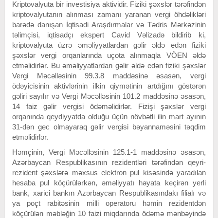
Kriptovalyuta bir investisiya aktividir. Fiziki şəxslər tərəfindən
kriptovalyutanın alınması zamanı yaranan vergi öhdəlikləri
barədə danışan İqtisadi Araşdırmalar və Tədris Mərkəzinin
təlimçisi, iqtisadçı ekspert Cavid Vəlizadə bildirib ki,
kriptovalyuta üzrə əməliyyatlardan gəlir əldə edən fiziki
şəxslər vergi orqanlarında uçota alınmaqla VÖEN əldə
etməlidirlər. Bu əməliyyatlardan gəlir əldə edən fiziki şəxslər
Vergi Məcəlləsinin 99.3.8 maddəsinə əsasən, vergi
ödəyicisinin aktivlərinin ilkin qiymətinin artdığını göstərən
gəliri sayılır və Vergi Məcəlləsinin 101.2 maddəsinə əsasən,
14 faiz gəlir vergisi ödəməlidirlər. Fizişi şəxslər vergi
orqanında qeydiyyatda olduğu üçün növbətli ilin mart ayının
31-dən gec olmayaraq gəlir vergisi bəyannaməsini təqdim
etməlidirlər.
Həmçinin, Vergi Məcəlləsinin 125.1-1 maddəsinə əsasən,
Azərbaycan Respublikasının rezidentləri tərəfindən qeyri-
rezident şəxslərə məxsus elektron pul kisəsində yaradılan
hesaba pul köçürülərkən, əməliyyatı həyata keçirən yerli
bank, xarici bankın Azərbaycan Respublikasındakı filialı və
ya poçt rabitəsinin milli operatoru həmin rezidentdən
köçürülən məbləğin 10 faizi miqdarında ödəmə mənbəyində