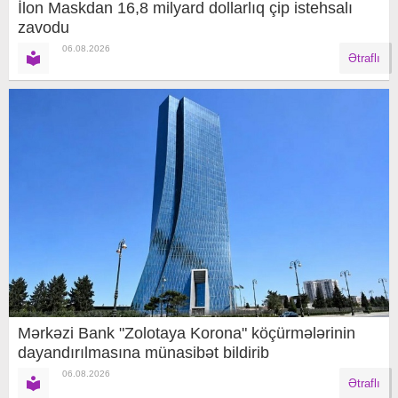
İlon Maskdan 16,8 milyard dollarlıq çip istehsalı
zavodu
06.08.2026
Ətraflı
Mərkəzi Bank "Zolotaya Korona" köçürmələrinin
dayandırılmasına münasibət bildirib
06.08.2026
Ətraflı