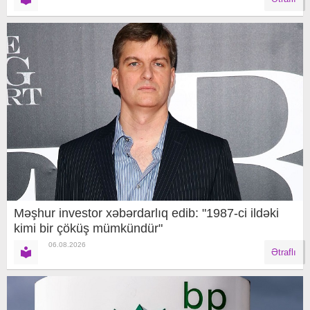
Məşhur investor xəbərdarlıq edib: "1987-ci ildəki
kimi bir çöküş mümkündür"
06.08.2026
Ətraflı