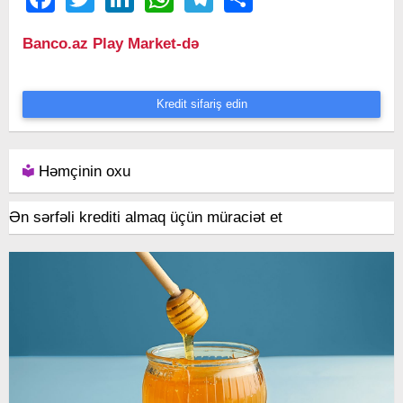
Banco.az Play Market-də
Kredit sifariş edin
Həmçinin oxu
Ən sərfəli krediti almaq üçün müraciət et