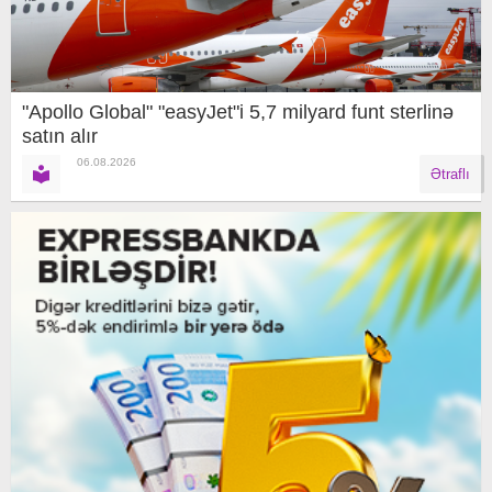
"Apollo Global" "easyJet"i 5,7 milyard funt sterlinə
satın alır
06.08.2026
Ətraflı