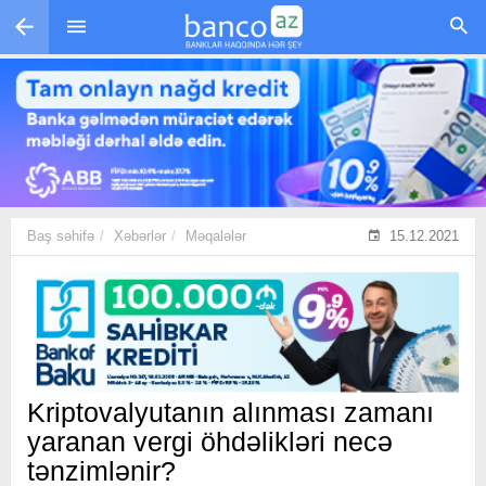
Skip to main content
Baş səhifə
Xəbərlər
Məqalələr
15.12.2021
Kriptovalyutanın alınması zamanı
yaranan vergi öhdəlikləri necə
tənzimlənir?