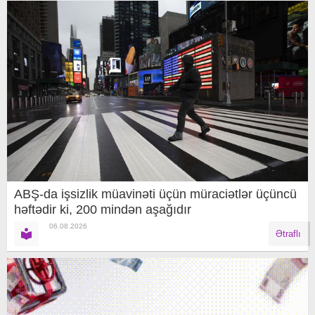
ABŞ-da işsizlik müavinəti üçün müraciətlər üçüncü
həftədir ki, 200 mindən aşağıdır
06.08.2026
Ətraflı