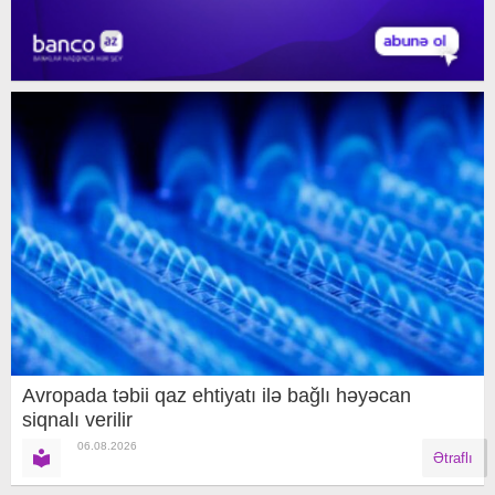
Avropada təbii qaz ehtiyatı ilə bağlı həyəcan
siqnalı verilir
06.08.2026
Ətraflı