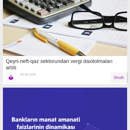
Qeyri-neft-qaz sektorundan vergi daxilolmaları
artıb
06.08.2026
Ətraflı