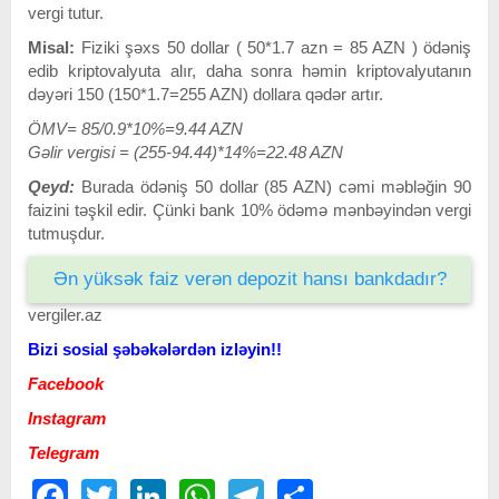
vergi tutur.
Misal:
Fiziki şəxs 50 dollar ( 50*1.7 azn = 85 AZN ) ödəniş
edib kriptovalyuta alır, daha sonra həmin kriptovalyutanın
dəyəri 150 (150*1.7=255 AZN) dollara qədər artır.
ÖMV= 85/0.9*10%=9.44 AZN
Gəlir vergisi = (255-94.44)*14%=22.48 AZN
Qeyd:
Burada ödəniş 50 dollar (85 AZN) cəmi məbləğin 90
faizini təşkil edir. Çünki bank 10% ödəmə mənbəyindən vergi
tutmuşdur.
Ən yüksək faiz verən depozit hansı bankdadır?
vergiler.az
Bizi sosial şəbəkələrdən izləyin!!
Facebook
Instagram
Telegram
Facebook
Twitter
LinkedIn
WhatsApp
Telegram
Share