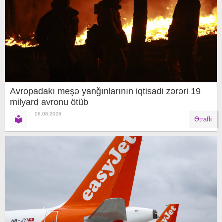
Avropadakı meşə yanğınlarının iqtisadi zərəri 19
milyard avronu ötüb
06.08.2026
Ətraflı