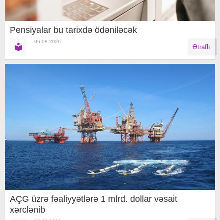
Pensiyalar bu tarixdə ödəniləcək
06.08.2026
Ətraflı
AÇG üzrə fəaliyyətlərə 1 mlrd. dollar vəsait
xərclənib