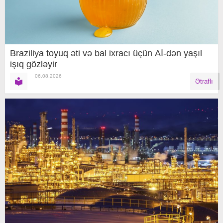
Braziliya toyuq əti və bal ixracı üçün Aİ-dən yaşıl
işıq gözləyir
06.08.2026
Ətraflı