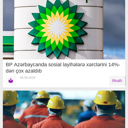
BP Azərbaycanda sosial layihələrə xərclərini 14%-
dən çox azaldıb
06.08.2026
Ətraflı