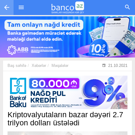
Skip to main content
Baş səhifə
Xəbərlər
Məqalələr
21.10.2021
Kriptovalyutaların bazar dəyəri 2.7
trilyon dolları üstələdi