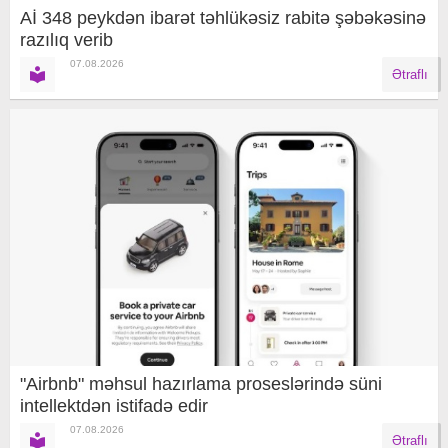
Aİ 348 peykdən ibarət təhlükəsiz rabitə şəbəkəsinə
razılıq verib
07.08.2026
Ətraflı
"Airbnb" məhsul hazırlama proseslərində süni
intellektdən istifadə edir
07.08.2026
Ətraflı