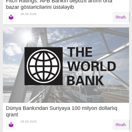
Fitch Ratings: AFB Bankın depozit artımı orta
bazar göstəricilərini üstələyib
08.08.2026
Ətraflı
Dünya Bankından Suriyaya 100 milyon dollarlıq
qrant
08.08.2026
Ətraflı