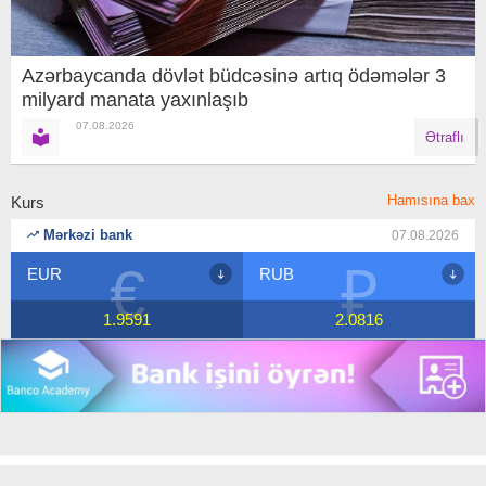
Azərbaycanda dövlət büdcəsinə artıq ödəmələr 3
milyard manata yaxınlaşıb
07.08.2026
Ətraflı
Hamısına bax
Kurs
Mərkəzi bank
07.08.2026
€
₽
EUR
RUB
1.9591
2.0816
Copyright © 2018 Banco.az