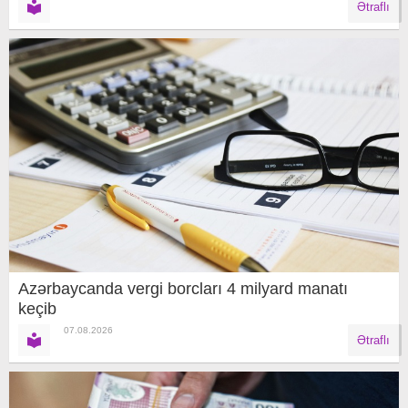
Ətraflı
Azərbaycanda vergi borcları 4 milyard manatı
keçib
07.08.2026
Ətraflı