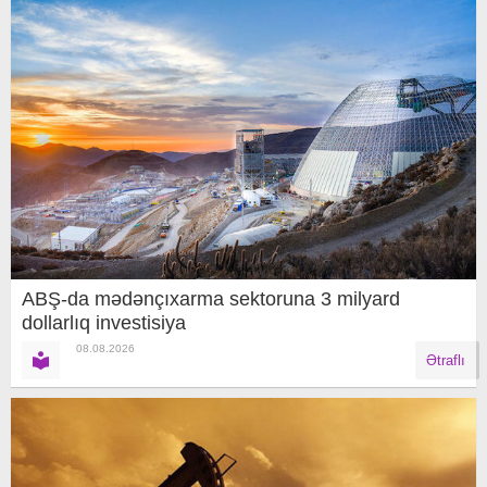
ABŞ-da mədənçıxarma sektoruna 3 milyard
dollarlıq investisiya
08.08.2026
Ətraflı