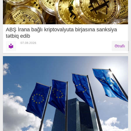
ABŞ İrana bağlı kriptovalyuta birjasına sanksiya
tətbiq edib
07.08.2026
Ətraflı