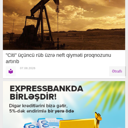
"Citi" üçüncü rüb üzrə neft qiyməti proqnozunu
artırıb
07.08.2026
Ətraflı