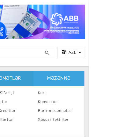
AZE
IDMƏTLƏR
MƏZƏNNƏ
Sifarişi
Kurs
tlər
Konvertor
reditlər
Bank məzənnələri
 Kartlar
Xüsusi Təkliflər
a