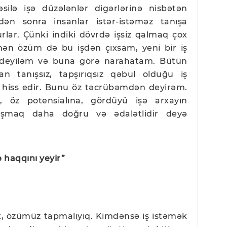
əsilə işə düzələnlər digərlərinə nisbətən
ən sonra insanlar istər-istəməz tanışa
lar. Çünki indiki dövrdə işsiz qalmaq çox
mən özüm də bu işdən çıxsam, yeni bir iş
deyiləm və buna görə narahatam. Bütün
san tanışsız, tapşırıqsız qəbul olduğu iş
hiss edir. Bunu öz təcrübəmdən deyirəm.
, öz potensialına, gördüyü işə arxayın
lışmaq daha doğru və ədalətlidir deyə
ə haqqını yeyir”
 yox, özümüz tapmalıyıq. Kimdənsə iş istəmək