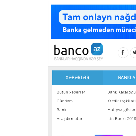
Skip to main content
XƏBƏRLƏR
BANKLA
Bütün xəbərlər
Bank Kataloqu
Gündəm
Kredit təşkilatl
Bank
Maliyyə göstəri
Araşdırmalar
İlin Bankı 201
İnvestisiya