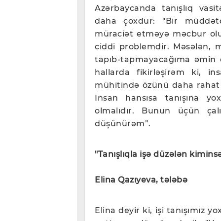
Azərbaycanda tanışlıq vasit
daha çoxdur: "Bir müddətd
müraciət etməyə məcbur olur
ciddi problemdir. Məsələn, 
tapıb-tapmayacağıma əmin 
hallarda fikirləşirəm ki, in
mühitində özünü daha rahat 
İnsan hansısa tanışına yox
olmalıdır. Bunun üçün ça
düşünürəm”.
"Tanışlıqla işə düzələn kimins
Elina Qazıyeva, tələbə
Elina deyir ki, işi tanışımız