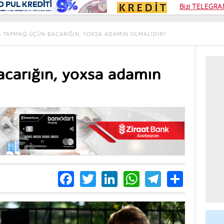
Kampa
Bizi TELEGRAM
Kart si
Ş TAPMAQ ÜÇÜN BACARIĞIN, YOXSA ADAMIN OLMALIDIR?
acarığın, yoxsa adamın
Facebook
Twitter
LinkedIn
WhatsApp
Telegra
Share