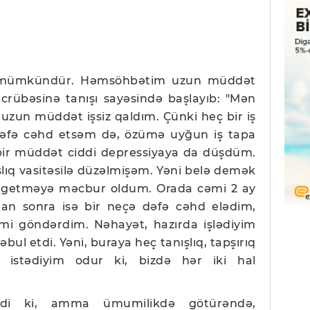
hal mümkündür. Həmsöhbətim uzun müddət
təcrübəsinə tanışı sayəsində başlayıb: "Mən
a uzun müddət işsiz qaldım. Çünki heç bir iş
dəfə cəhd etsəm də, özümə uyğun iş tapa
bir müddət ciddi depressiyaya da düşdüm.
lıq vasitəsilə düzəlmişəm. Yəni belə demək
ə getməyə məcbur oldum. Orada cəmi 2 ay
qdan sonra isə bir neçə dəfə cəhd elədim,
rimi göndərdim. Nəhayət, hazırda işlədiyim
bul etdi. Yəni, buraya heç tanışlıq, tapşırıq
istədiyim odur ki, bizdə hər iki hal
di ki, amma ümumilikdə götürəndə,