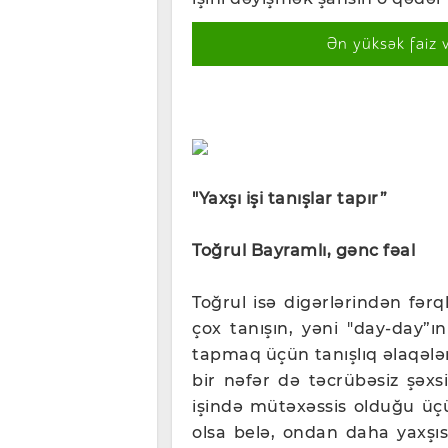
Ən yüksək faiz 
"Yaxşı işi tanışlar tapır”
Toğrul Bayramlı, gənc fəal
Toğrul isə digərlərindən fərq
çox tanışın, yəni "day-day”ın 
tapmaq üçün tanışlıq əlaqələri
bir nəfər də təcrübəsiz şəxs
işində mütəxəssis olduğu üç
olsa belə, ondan daha yaxşıs