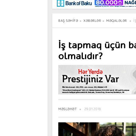
Maraqlı
BancoTV
Müsahibə
BAŞ SƏHIFƏ
XƏBƏRLƏR
MƏQALƏLƏR
İ
İş tapmaq üçün b
olmalıdır?
MƏSLƏHƏT
29.01.2018