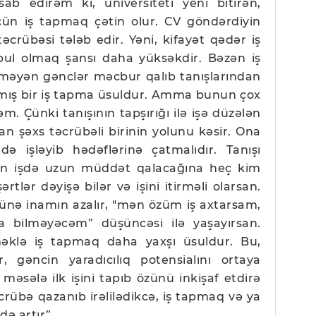
ab edirəm ki, universiteti yeni bitirən,
çün iş tapmaq çətin olur. CV göndərdiyin
təcrübəsi tələb edir. Yəni, kifayət qədər iş
əbul olmaq şansı daha yüksəkdir. Bəzən iş
rməyən gənclər məcbur qalıb tanışlarından
ılmış bir iş tapma üsuldur. Amma bunun çox
 Çünki tanışının tapşırığı ilə işə düzələn
an şəxs təcrübəli birinin yolunu kəsir. Ona
 işləyib hədəflərinə çatmalıdır. Tanışı
min işdə uzun müddət qalacağına heç kim
tlər dəyişə bilər və işini itirməli olarsan.
cünə inamın azalır, "mən özüm iş axtarsam,
 bilməyəcəm” düşüncəsi ilə yaşayırsan.
klə iş tapmaq daha yaxşı üsuldur. Bu,
, gəncin yaradıcılıq potensialını ortaya
əsələ ilk işini tapıb özünü inkişaf etdirə
rübə qazanıb irəlilədikcə, iş tapmaq və ya
də artır”.