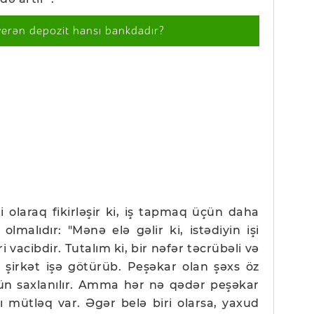
verən depozit hansı bankdadır?
li olaraq fikirləşir ki, iş tapmaq üçün daha
olmalıdır: "Mənə elə gəlir ki, istədiyin işi
 vacibdir. Tutalım ki, bir nəfər təcrübəli və
i şirkət işə götürüb. Peşəkar olan şəxs öz
ün saxlanılır. Amma hər nə qədər peşəkar
ı mütləq var. Əgər belə biri olarsa, yaxud