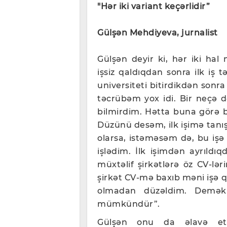
"Hər iki variant keçərlidir”
Gülşən Mehdiyeva, jurnalist
Gülşən deyir ki, hər iki 
işsiz qaldıqdan sonra ilk iş 
universiteti bitirdikdən sonr
təcrübəm yox idi. Bir neçə 
bilmirdim. Hətta buna görə 
Düzünü desəm, ilk işimə tanış
olarsa, istəməsəm də, bu iş
işlədim. İlk işimdən ayrıldı
müxtəlif şirkətlərə öz CV-lə
şirkət CV-mə baxıb məni işə qə
olmadan düzəldim. Demək 
mümkündür”.
Gülşən onu da əlavə et