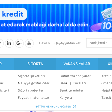
Daxil ol
Qeydiyyatdan keç
R
SIĞORTA
VAKANSIYALAR
X
Sığorta şirkətləri
Bütün vakansiyalar
Kredit 
arı
Maliyyə göstəriciləri
Bank işi kursları
Əmanə
ciləri
Sığorta xəbərləri
Bank terminləri
Nağd K
8
Faydalı məlumatlar
Karyera
Taksit
Sığorta kalkulyatoru
Peşakar inkişaf
İpotek
BÜTÜN MENYUNU GÖSTƏR