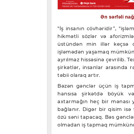
Ən sərfəli na
"İş insanın cövhəridir”, "işl
hikmətli sözlər və aforizml
üstündən min illər keçsə 
işləmədən yaşamaq mümkün de
ayrılmaz hissəsinə çevrilib. Te
şirkətlər, insanlar arasında 
təbii olaraq artır.
Bəzən gənclər üçün iş tapmaq
hansısa şirkətdə böyük vəz
axtarmağın heç bir mənası y
bağlanır. Digər bir qisim isə 
özü səni tapacaq. Bəs gənclər
olmadan iş tapmaq mümkünd