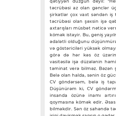
qətiyyən düzgün deyil: "Hes
təcrübəsi az olan gənclər ü
şirkətlər çox vaxt səndən iş 
təcrübəsi olan şəxsin işə q
axtarışları müsbət nəticə ve
kömək istəyir. Bu, geniş yay
ədalətli olduğunu düşünmürəm.
və göstəriciləri yüksək olmay
görə də hər kəs öz üzərində
vasitəsilə işə düzələnin hə
təminat verə bilməz. Bəzən şər
Belə olan halda, sənin öz gü
CV göndərsəm, belə iş tapa
Düşünürəm ki, CV göndərmə
insanda özünə inamı artırır
qoymasına kömək edir. Əsas m
bilməkdir. Sən öz sahəndə təc
işini dəyişmək şansın o qədər 