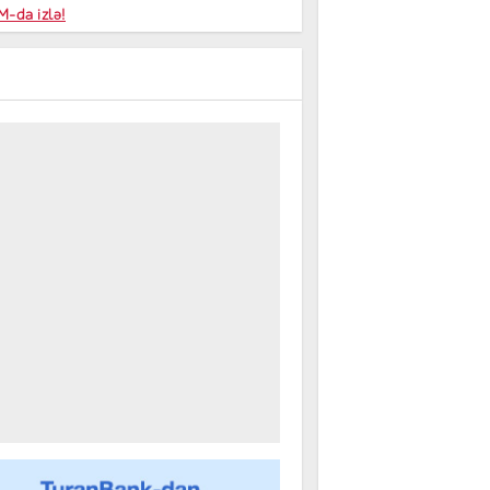
niyalar
-da izlə!
farişi
m