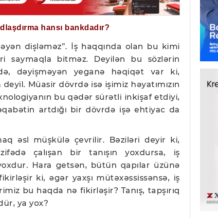
ğdlaşdırma hansı bankdadır?
əməyən dişləməz”. İş haqqında olan bu kimi
əri saymaqla bitməz. Deyilən bu sözlərin
də, dəyişməyən yeganə həqiqət var ki,
yil. Müasir dövrdə isə işimiz həyatımızın
xnologiyanın bu qədər sürətli inkişaf etdiyi,
rəqabətin artdığı bir dövrdə işə ehtiyac da
 əsl müşkülə çevrilir. Bəziləri deyir ki,
ifədə çalışan bir tanışın yoxdursa, iş
oxdur. Hara getsən, bütün qapılar üzünə
fikirləşir ki, əgər yaxşı mütəxəssissənsə, iş
imiz bu haqda nə fikirləşir? Tanış, tapşırıq
ür, ya yox?