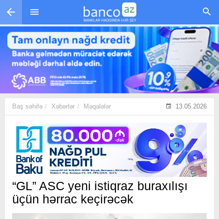
Skip to main content
Baş səhifə
Xəbərlər
Məqalələr
13.05.2026
“GL” ASC yeni istiqraz buraxılışı
üçün hərrac keçirəcək