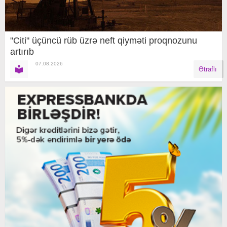
"Citi" üçüncü rüb üzrə neft qiyməti proqnozunu
artırıb
07.08.2026
Ətraflı