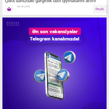
Qara dənizdəki gərginlik taxıl qiymətlərini artırır
08.08.2026
Ətraflı