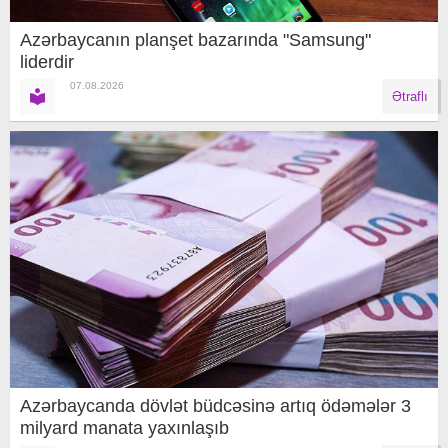
Azərbaycanın planşet bazarında "Samsung"
liderdir
07.08.2026
Ətraflı
Azərbaycanda dövlət büdcəsinə artıq ödəmələr 3
milyard manata yaxınlaşıb