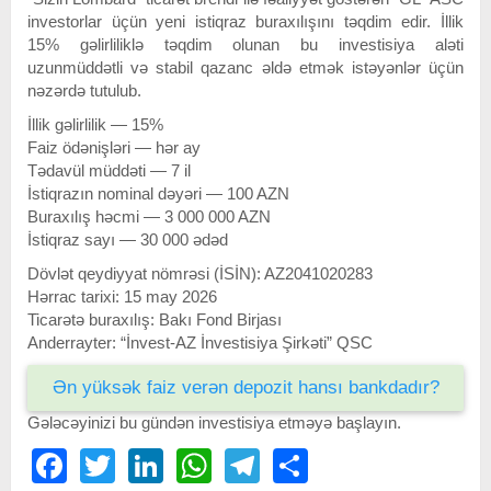
investorlar üçün yeni istiqraz buraxılışını təqdim edir. İllik
15% gəlirliliklə təqdim olunan bu investisiya aləti
uzunmüddətli və stabil qazanc əldə etmək istəyənlər üçün
nəzərdə tutulub.
İllik gəlirlilik — 15%
Faiz ödənişləri — hər ay
Tədavül müddəti — 7 il
İstiqrazın nominal dəyəri — 100 AZN
Buraxılış həcmi — 3 000 000 AZN
İstiqraz sayı — 30 000 ədəd
Dövlət qeydiyyat nömrəsi (İSİN): AZ2041020283
Hərrac tarixi: 15 may 2026
Ticarətə buraxılış: Bakı Fond Birjası
Anderrayter: “İnvest-AZ İnvestisiya Şirkəti” QSC
Ən yüksək faiz verən depozit hansı bankdadır?
Gələcəyinizi bu gündən investisiya etməyə başlayın.
Facebook
Twitter
LinkedIn
WhatsApp
Telegram
Share