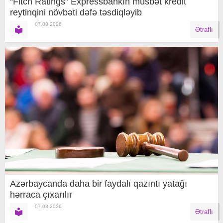
“Fitch Ratings” Expressbankın müsbət kredit
reytinqini növbəti dəfə təsdiqləyib
07.08.2026
Ətraflı
Azərbaycanda daha bir faydalı qazıntı yatağı
hərraca çıxarılır
07.08.2026
Ətraflı