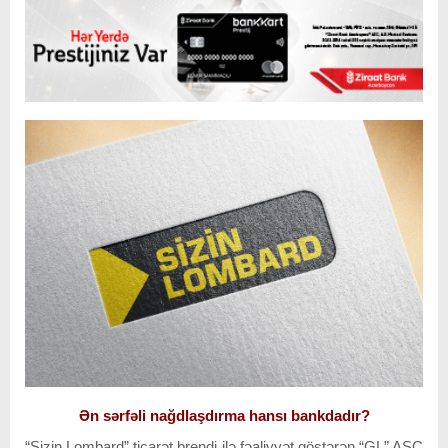
Ən sərfəli nağdlaşdırma hansı bankdadır?
“Sizin Lombard” ticarət brendi ilə fəaliyyət göstərən “GL” ASC