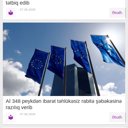
tətbiq edib
07.08.2026
Ətraflı
Aİ 348 peykdən ibarət təhlükəsiz rabitə şəbəkəsinə
razılıq verib
07.08.2026
Ətraflı