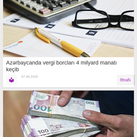
Azərbaycanda vergi borcları 4 milyard manatı
keçib
07.08.2026
Ətraflı