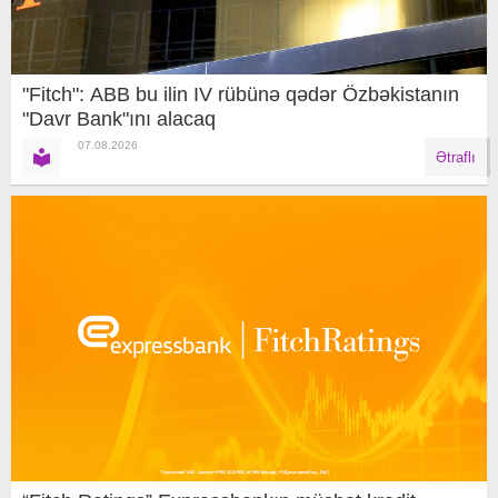
"Fitch": ABB bu ilin IV rübünə qədər Özbəkistanın
"Davr Bank"ını alacaq
07.08.2026
Ətraflı