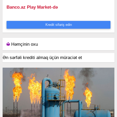
Banco.az Play Market-də
Kredit sifariş edin
Həmçinin oxu
Ən sərfəli krediti almaq üçün müraciət et