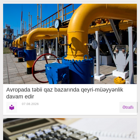
Avropada təbii qaz bazarında qeyri-müəyyənlik
davam edir
07.08.2026
Ətraflı