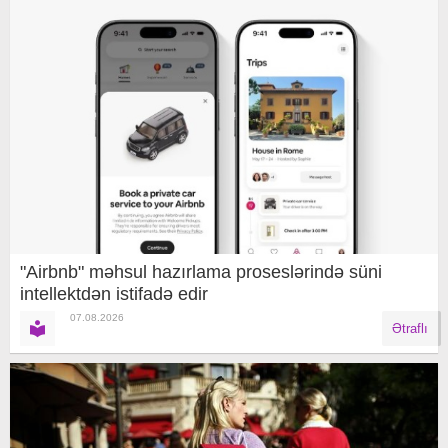
"Airbnb" məhsul hazırlama proseslərində süni
intellektdən istifadə edir
07.08.2026
Ətraflı