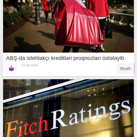
ABŞ-da istehlakçı kreditləri proqnozları üstələyib
07.08.2026
Ətraflı