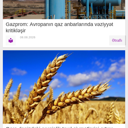
Gazprom: Avropanın qaz anbarlarında vəziyyət
kritikləşir
08.08.2026
Ətraflı