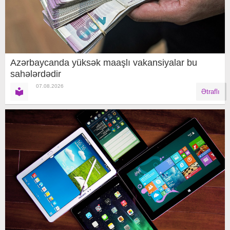
Azərbaycanda yüksək maaşlı vakansiyalar bu
sahələrdədir
07.08.2026
Ətraflı