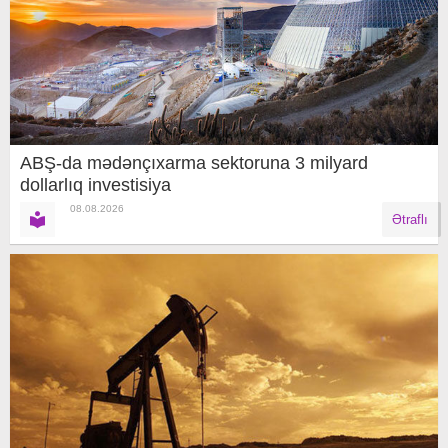
ABŞ-da mədənçıxarma sektoruna 3 milyard
dollarlıq investisiya
08.08.2026
Ətraflı