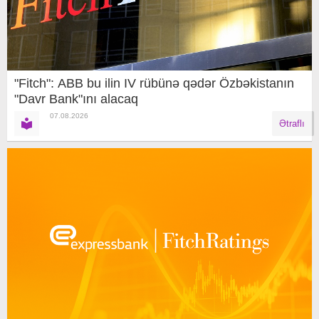
"Fitch": ABB bu ilin IV rübünə qədər Özbəkistanın
"Davr Bank"ını alacaq
07.08.2026
Ətraflı