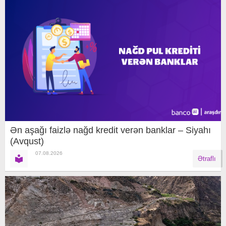
Ən aşağı faizlə nağd kredit verən banklar – Siyahı
(Avqust)
07.08.2026
Ətraflı