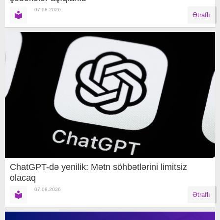
07.08.2026
Ətraflı
ChatGPT-də yenilik: Mətn söhbətlərini limitsiz
olacaq
07.08.2026
Ətraflı