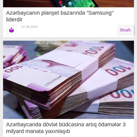
Azərbaycanın planşet bazarında "Samsung"
liderdir
07.08.2026
Ətraflı
Azərbaycanda dövlət büdcəsinə artıq ödəmələr 3
milyard manata yaxınlaşıb