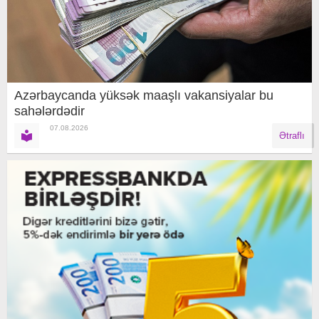
Azərbaycanda yüksək maaşlı vakansiyalar bu
sahələrdədir
07.08.2026
Ətraflı