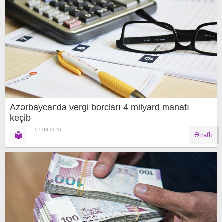
Azərbaycanda vergi borcları 4 milyard manatı
keçib
07.08.2026
Ətraflı