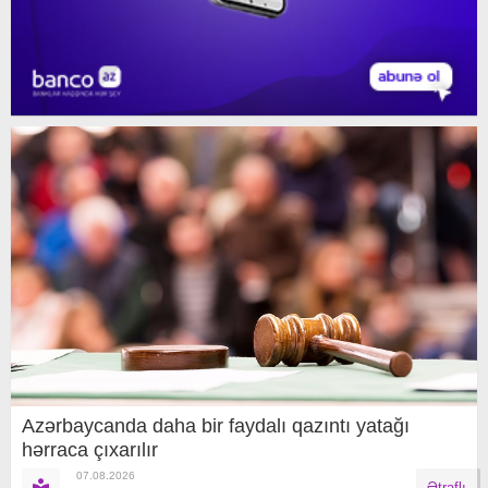
Azərbaycanda daha bir faydalı qazıntı yatağı
hərraca çıxarılır
07.08.2026
Ətraflı