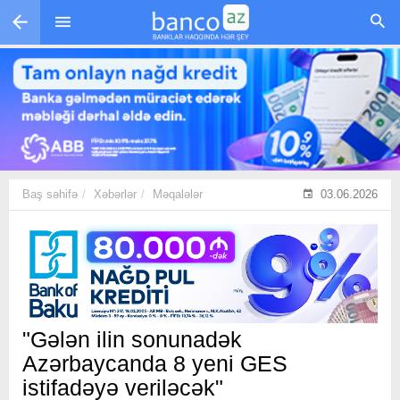
Skip to main content
Baş səhifə
Xəbərlər
Məqalələr
03.06.2026
"Gələn ilin sonunadək
Azərbaycanda 8 yeni GES
istifadəyə veriləcək"