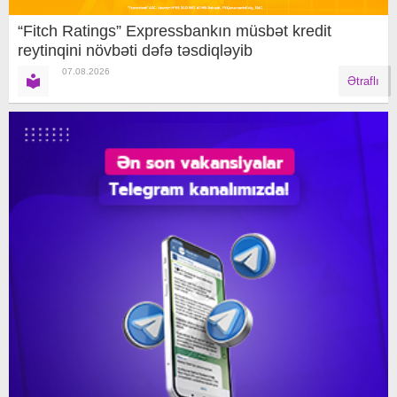
“Fitch Ratings” Expressbankın müsbət kredit
reytinqini növbəti dəfə təsdiqləyib
07.08.2026
Ətraflı