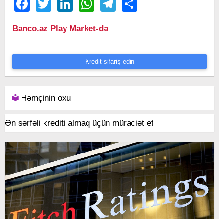
Facebook
Twitter
LinkedIn
WhatsApp
Telegram
Share
Banco.az Play Market-də
Kredit sifariş edin
Həmçinin oxu
Ən sərfəli krediti almaq üçün müraciət et