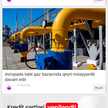
Avropada təbii qaz bazarında qeyri-müəyyənlik
davam edir
07.08.2026
Ətraflı