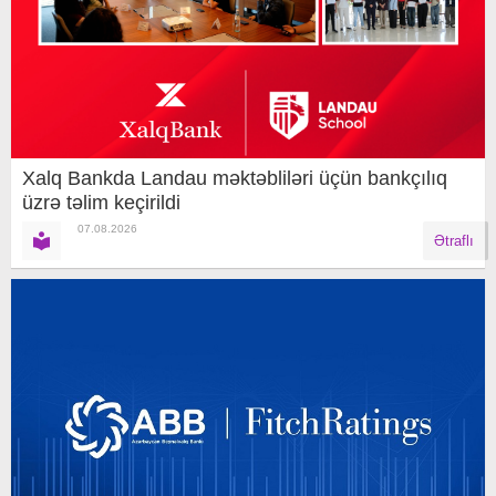
Xalq Bankda Landau məktəbliləri üçün bankçılıq
üzrə təlim keçirildi
07.08.2026
Ətraflı