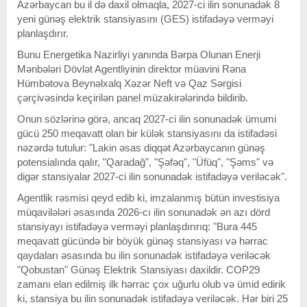
Azərbaycan bu il də daxil olmaqla, 2027-ci ilin sonunadək 8
yeni günəş elektrik stansiyasını (GES) istifadəyə verməyi
planlaşdırır.
Bunu Energetika Nazirliyi yanında Bərpa Olunan Enerji
Mənbələri Dövlət Agentliyinin direktor müavini Rəna
Hümbətova Beynəlxalq Xəzər Neft və Qaz Sərgisi
çərçivəsində keçirilən panel müzakirələrində bildirib.
Onun sözlərinə görə, ancaq 2027-ci ilin sonunadək ümumi
gücü 250 meqavatt olan bir külək stansiyasını da istifadəsi
nəzərdə tutulur: "Lakin əsas diqqət Azərbaycanın günəş
potensialında qalır, "Qaradağ", "Şəfəq", "Üfüq", "Şəms" və
digər stansiyalar 2027-ci ilin sonunadək istifadəyə veriləcək".
Agentlik rəsmisi qeyd edib ki, imzalanmış bütün investisiya
müqavilələri əsasında 2026-cı ilin sonunadək ən azı dörd
stansiyayı istifadəyə verməyi planlaşdırırıq: "Bura 445
meqavatt gücündə bir böyük günəş stansiyası və hərrac
qaydaları əsasında bu ilin sonunadək istifadəyə veriləcək
"Qobustan" Günəş Elektrik Stansiyası daxildir. COP29
zamanı elan edilmiş ilk hərrac çox uğurlu olub və ümid edirik
ki, stansiya bu ilin sonunadək istifadəyə veriləcək. Hər biri 25