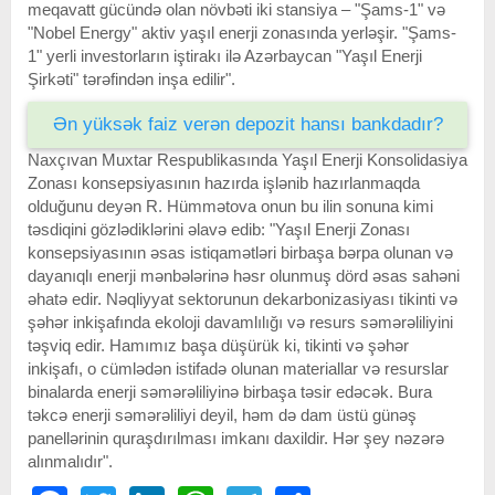
meqavatt gücündə olan növbəti iki stansiya – "Şams-1" və
"Nobel Energy" aktiv yaşıl enerji zonasında yerləşir. "Şams-
1" yerli investorların iştirakı ilə Azərbaycan "Yaşıl Enerji
Şirkəti" tərəfindən inşa edilir".
Ən yüksək faiz verən depozit hansı bankdadır?
Naxçıvan Muxtar Respublikasında Yaşıl Enerji Konsolidasiya
Zonası konsepsiyasının hazırda işlənib hazırlanmaqda
olduğunu deyən R. Hümmətova onun bu ilin sonuna kimi
təsdiqini gözlədiklərini əlavə edib: "Yaşıl Enerji Zonası
konsepsiyasının əsas istiqamətləri birbaşa bərpa olunan və
dayanıqlı enerji mənbələrinə həsr olunmuş dörd əsas sahəni
əhatə edir. Nəqliyyat sektorunun dekarbonizasiyası tikinti və
şəhər inkişafında ekoloji davamlılığı və resurs səmərəliliyini
təşviq edir. Hamımız başa düşürük ki, tikinti və şəhər
inkişafı, o cümlədən istifadə olunan materiallar və resurslar
binalarda enerji səmərəliliyinə birbaşa təsir edəcək. Bura
təkcə enerji səmərəliliyi deyil, həm də dam üstü günəş
panellərinin quraşdırılması imkanı daxildir. Hər şey nəzərə
alınmalıdır".