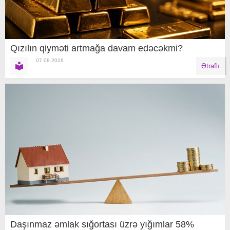
Qızılın qiyməti artmağa davam edəcəkmi?
07.08.2026
Ətraflı
Daşınmaz əmlak sığortası üzrə yığımlar 58%