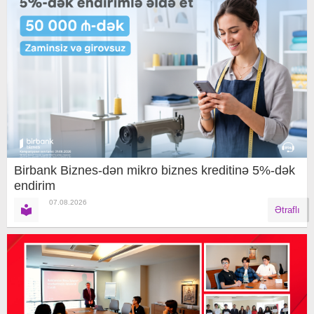
Birbank Biznes-dən mikro biznes kreditinə 5%-dək
endirim
07.08.2026
Ətraflı