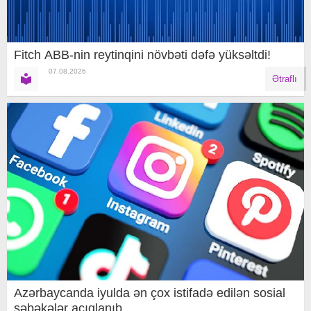
Fitch ABB-nin reytinqini növbəti dəfə yüksəltdi!
07.08.2026
Ətraflı
Azərbaycanda iyulda ən çox istifadə edilən sosial
şəbəkələr açıqlanıb