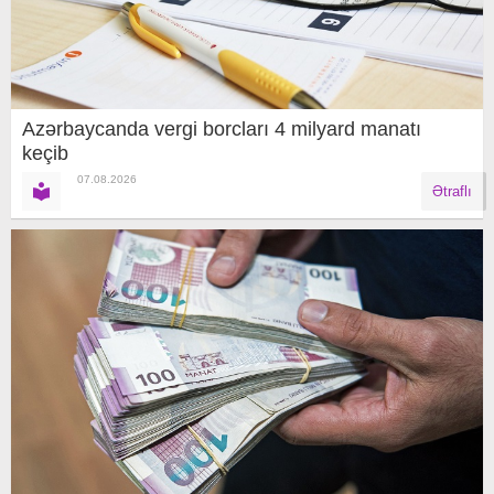
Azərbaycanda vergi borcları 4 milyard manatı
keçib
07.08.2026
Ətraflı