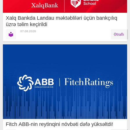
Xalq Bankda Landau məktəbliləri üçün bankçılıq
üzrə təlim keçirildi
07.08.2026
Ətraflı
Fitch ABB-nin reytinqini növbəti dəfə yüksəltdi!