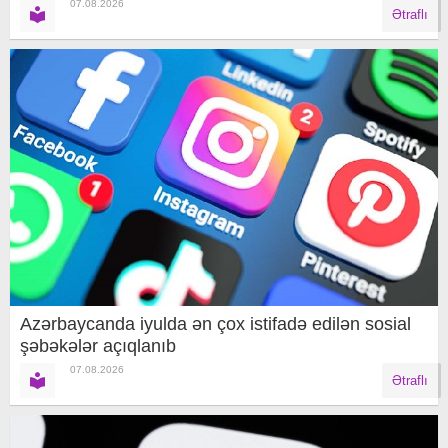
07.08.2026
Ətraflı
Azərbaycanda iyulda ən çox istifadə edilən sosial
şəbəkələr açıqlanıb
07.08.2026
Ətraflı