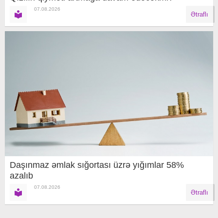
07.08.2026
Ətraflı
Daşınmaz əmlak sığortası üzrə yığımlar 58%
azalıb
07.08.2026
Ətraflı