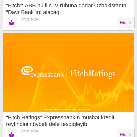
"Fitch": ABB bu ilin IV rübünə qədər Özbəkistanın
"Davr Bank"ını alacaq
07.08.2026
Ətraflı
“Fitch Ratings” Expressbankın müsbət kredit
reytinqini növbəti dəfə təsdiqləyib
07.08.2026
Ətraflı