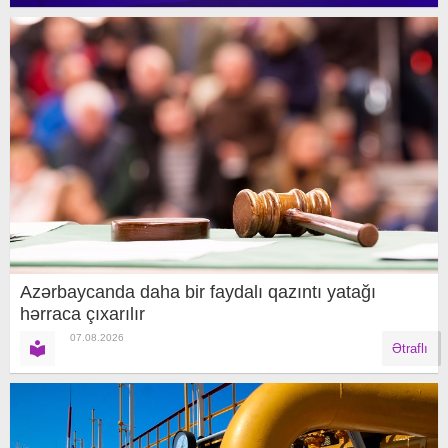
Azərbaycanda daha bir faydalı qazıntı yatağı
hərraca çıxarılır
07.08.2026
Ətraflı