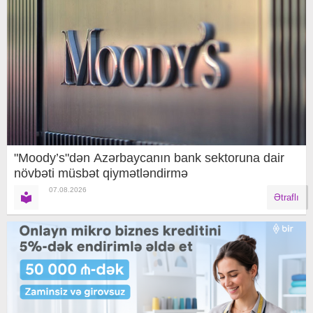
"Moody’s"dən Azərbaycanın bank sektoruna dair
növbəti müsbət qiymətləndirmə
07.08.2026
Ətraflı