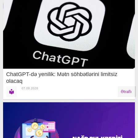
ChatGPT-də yenilik: Mətn söhbətlərini limitsiz
olacaq
07.08.2026
Ətraflı