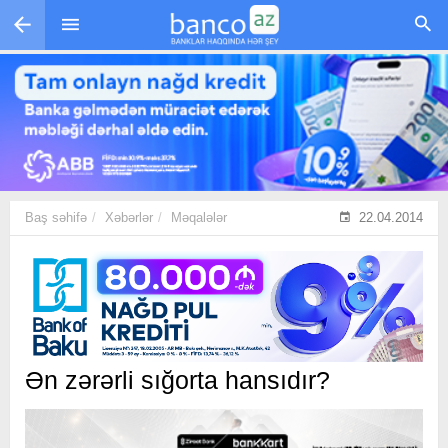
Skip to main content
Baş səhifə
Xəbərlər
Məqalələr
22.04.2014
Ən zərərli sığorta hansıdır?