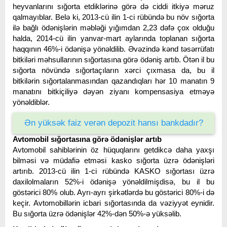
heyvanlarını sığorta etdiklərinə görə də ciddi itkiyə məruz
qalmayıblar. Belə ki, 2013-cü ilin 1-ci rübündə bu növ sığorta
ilə bağlı ödənişlərin məbləği yığımdan 2,23 dəfə çox olduğu
halda, 2014-cü ilin yanvar-mart aylarında toplanan sığorta
haqqının 46%-i ödənişə yönəldilib. Əvəzində kənd təsərrüfatı
bitkiləri məhsullarının sığortasına görə ödəniş artıb. Ötən il bu
sığorta növündə sığortaçıların xərci çıxmasa da, bu il
bitkilərin sığortalanmasından qazandıqları hər 10 manatın 9
manatını bitkiçiliyə dəyən ziyanı kompensasiya etməyə
yönəldiblər.
Ən yüksək faiz verən depozit hansı bankdadır?
Avtomobil sığortasına görə ödənişlər artıb
Avtomobil sahiblərinin öz hüquqlarını getdikcə daha yaxşı
bilməsi və müdafiə etməsi kasko sığorta üzrə ödənişləri
artırıb. 2013-cü ilin 1-ci rübündə KASKO sığortası üzrə
daxilolmaların 52%-i ödənişə yönəldilmişdisə, bu il bu
göstərici 80% olub. Ayrı-ayrı şirkətlərdə bu göstərici 80%-i də
keçir. Avtomobillərin icbari sığortasında da vəziyyət eynidir.
Bu sığorta üzrə ödənişlər 42%-dən 50%-ə yüksəlib.