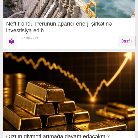
Neft Fondu Perunun aparıcı enerji şirkətinə
investisiya edib
07.08.2026
Ətraflı
Qızılın qiyməti artmağa davam edəcəkmi?