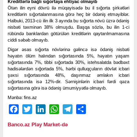
Kreditlərlə bağlı sığortaya ehtiyac olmayıb
Ötən ilin eyni dövrü ilə müqayisədə bu il sığorta şirkətləri
kreditlərin sığortalanmasına görə heç bir ödəniş etməyiblər.
Halbuki, 2013-cü ilin ilk 3 ayında bu sığorta növü üzrə ödəniş
nisbəti təxminən 38% olmuşdu. Başqa sözlə, bu ilin 1-ci
rübündə banklardan götürülən kreditlərin qaytarılmamasına
ciddi səbəb olmayıb.
Digər əsas sığorta növlərinə gəlincə isə ödəniş nisbəti
həyatın ölüm halından sığortasında 5%, həyatın yaşam
sığortasında 7%, tibbi sığortada 30%, istehsalatda bədbəxt
hadisələrdən sığortada 5%, hərbi qulluqçuların dövlət icbari
şəxsi sığortasında 48%, daşınmaz əmlakın icbari
sığortasında isə 12%-dir. Sərnişinlərin icbari fərdi qəza
sığortasına görə isə ödəniş ümumiyyətlə olmayıb.
Mənbə: fins.az
Facebook
Twitter
LinkedIn
WhatsApp
Telegram
Share
Banco.az Play Market-də