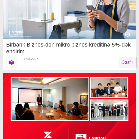
Birbank Biznes-dən mikro biznes kreditinə 5%-dək
endirim
07.08.2026
Ətraflı