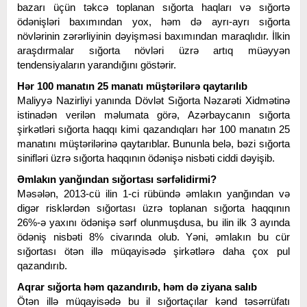
bazarı üçün təkcə toplanan sığorta haqları və sığortə
ödənişləri baxımından yox, həm də ayrı-ayrı sığorta
növlərinin zərərliyinin dəyişməsi baxımından maraqlıdır. İlkin
araşdırmalar sığorta növləri üzrə artıq müəyyən
tendensiyaların yarandığını göstərir.
Hər 100 manatın 25 manatı müştərilərə qaytarılıb
Maliyyə Nazirliyi yanında Dövlət Sığorta Nəzarəti Xidmətinə
istinadən verilən məlumata görə, Azərbaycanın sığorta
şirkətləri sığorta haqqı kimi qazandıqları hər 100 manatın 25
manatını müştərilərinə qaytarıblar. Bununla belə, bəzi sığorta
sinifləri üzrə sığorta haqqının ödənişə nisbəti ciddi dəyişib.
Əmlakın yanğından sığortası sərfəlidirmi?
Məsələn, 2013-cü ilin 1-ci rübündə əmlakın yanğından və
digər risklərdən sığortası üzrə toplanan sığorta haqqının
26%-ə yaxını ödənişə sərf olunmuşdusa, bu ilin ilk 3 ayında
ödəniş nisbəti 8% civarında olub. Yəni, əmlakın bu cür
sığortası ötən illə müqayisədə şirkətlərə daha çox pul
qazandırıb.
Aqrar sığorta həm qazandırıb, həm də ziyana salıb
Ötən illə müqayisədə bu il sığortaçılar kənd təsərrüfatı