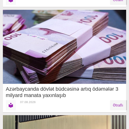
Azərbaycanda dövlət büdcəsinə artıq ödəmələr 3
milyard manata yaxınlaşıb
07.08.2026
Ətraflı