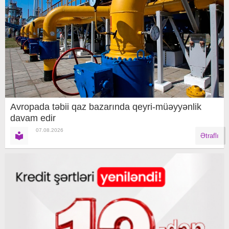
Avropada təbii qaz bazarında qeyri-müəyyənlik
davam edir
07.08.2026
Ətraflı