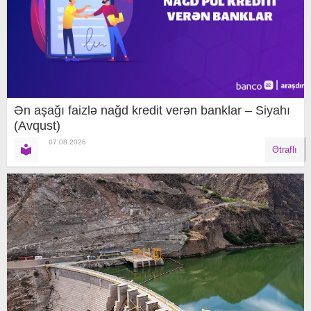
Ən aşağı faizlə nağd kredit verən banklar – Siyahı
(Avqust)
07.08.2026
Ətraflı