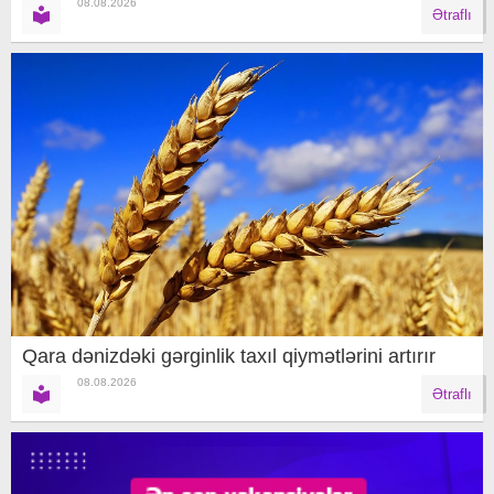
08.08.2026
Ətraflı
Qara dənizdəki gərginlik taxıl qiymətlərini artırır
08.08.2026
Ətraflı