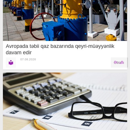
Avropada təbii qaz bazarında qeyri-müəyyənlik
davam edir
07.08.2026
Ətraflı