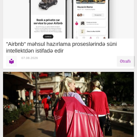
"Airbnb" məhsul hazırlama proseslərində süni
intellektdən istifadə edir
07.08.2026
Ətraflı