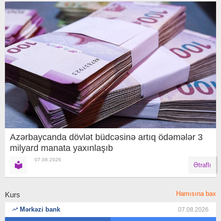
Azərbaycanda dövlət büdcəsinə artıq ödəmələr 3
milyard manata yaxınlaşıb
07.08.2026
Ətraflı
Hamısına bax
Kurs
Mərkəzi bank
07.08.2026