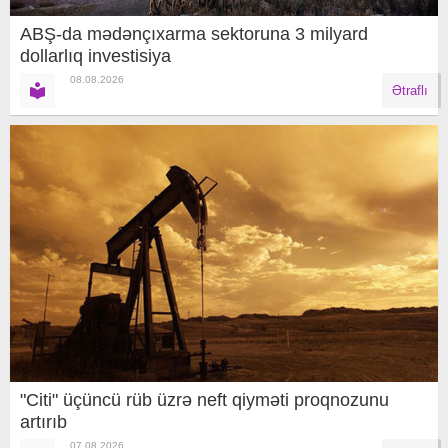
ABŞ-da mədənçıxarma sektoruna 3 milyard
dollarlıq investisiya
08.08.2026
Ətraflı
"Citi" üçüncü rüb üzrə neft qiyməti proqnozunu
artırıb
07.08.2026