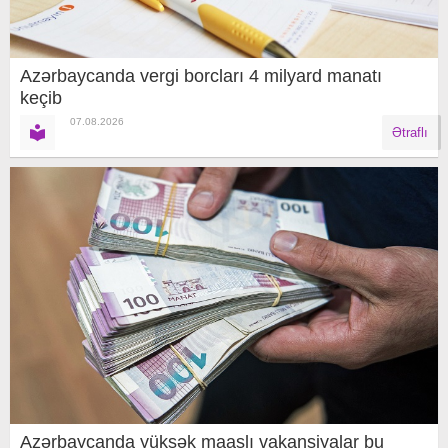
Azərbaycanda vergi borcları 4 milyard manatı
keçib
07.08.2026
Ətraflı
Azərbaycanda yüksək maaşlı vakansiyalar bu