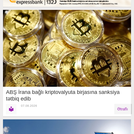
ABŞ İrana bağlı kriptovalyuta birjasına sanksiya
tətbiq edib
07.08.2026
Ətraflı