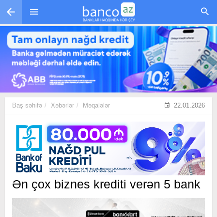
Skip to main content
Baş səhifə
Xəbərlər
Məqalələr
22.01.2026
Ən çox biznes krediti verən 5 bank