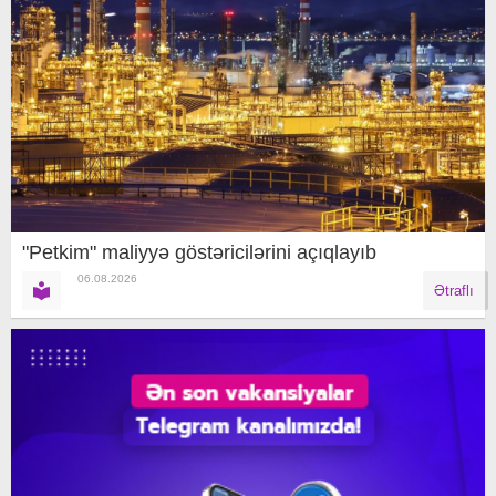
"Petkim" maliyyə göstəricilərini açıqlayıb
06.08.2026
Ətraflı