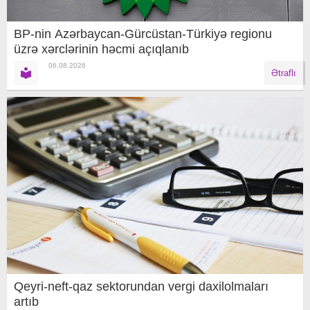
BP-nin Azərbaycan-Gürcüstan-Türkiyə regionu
üzrə xərclərinin həcmi açıqlanıb
06.08.2026
Ətraflı
Qeyri-neft-qaz sektorundan vergi daxilolmaları
artıb