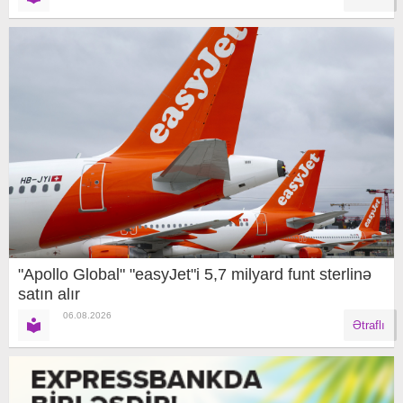
"Apollo Global" "easyJet"i 5,7 milyard funt sterlinə
satın alır
06.08.2026
Ətraflı