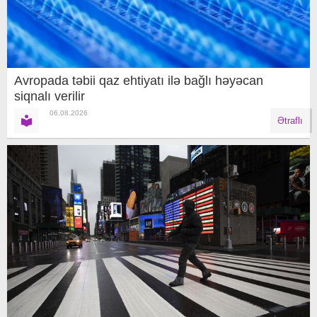
Avropada təbii qaz ehtiyatı ilə bağlı həyəcan
siqnalı verilir
06.08.2026
Ətraflı