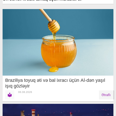
Braziliya toyuq əti və bal ixracı üçün Aİ-dən yaşıl
işıq gözləyir
06.08.2026
Ətraflı