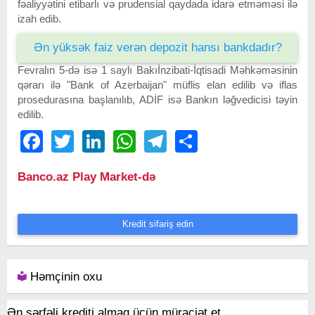
fəaliyyətini etibarlı və prudensial qaydada idarə etməməsi ilə
izah edib.
Ən yüksək faiz verən depozit hansı bankdadır?
Fevralın 5-də isə 1 saylı Bakıİnzibati-İqtisadi Məhkəməsinin
qərarı ilə "Bank of Azerbaijan" müflis elan edilib və iflas
prosedurasına başlanılıb, ADİF isə Bankın ləğvedicisi təyin
edilib.
Facebook
Twitter
LinkedIn
WhatsApp
Telegram
Share
Banco.az Play Market-də
Kredit sifariş edin
Həmçinin oxu
Ən sərfəli krediti almaq üçün müraciət et