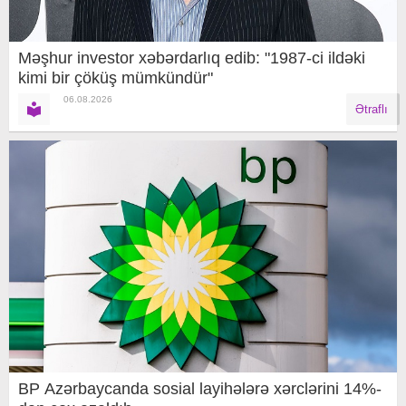
Məşhur investor xəbərdarlıq edib: "1987-ci ildəki
kimi bir çöküş mümkündür"
06.08.2026
Ətraflı
BP Azərbaycanda sosial layihələrə xərclərini 14%-