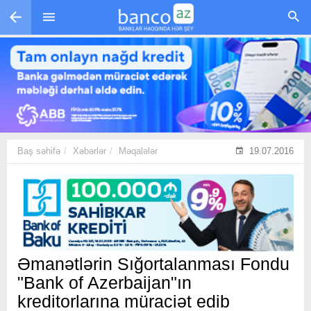
Skip to main content
Baş səhifə
Xəbərlər
Məqalələr
19.07.2016
Əmanətlərin Sığortalanması Fondu
"Bank of Azerbaijan"ın
kreditorlarına müraciət edib