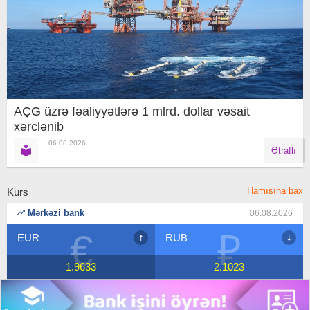
AÇG üzrə fəaliyyətlərə 1 mlrd. dollar vəsait
xərclənib
06.08.2026
Ətraflı
Hamısına bax
Kurs
Mərkəzi bank
06.08.2026
€
₽
EUR
RUB
1.9633
2.1023