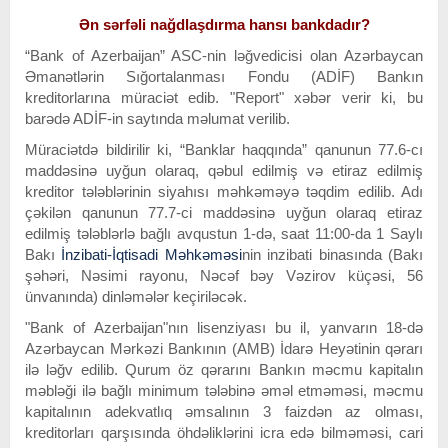
Ən sərfəli nağdlaşdırma hansı bankdadır?
“Bank of Azerbaijan” ASC-nin ləğvedicisi olan Azərbaycan
Əmanətlərin Sığortalanması Fondu (ADİF) Bankın
kreditorlarına müraciət edib. "Report" xəbər verir ki, bu
barədə ADİF-in saytında məlumat verilib.
Müraciətdə bildirilir ki, “Banklar haqqında” qanunun 77.6-cı
maddəsinə uyğun olaraq, qəbul edilmiş və etiraz edilmiş
kreditor tələblərinin siyahısı məhkəməyə təqdim edilib. Adı
çəkilən qanunun 77.7-ci maddəsinə uyğun olaraq etiraz
edilmiş tələblərlə bağlı avqustun 1-də, saat 11:00-da 1 Saylı
Bakı
İnzibati-İqtisadi Məhkəməsi
nin inzibati binasında (Bakı
şəhəri, Nəsimi rayonu, Nəcəf bəy Vəzirov küçəsi, 56
ünvanında) dinləmələr keçiriləcək.
"Bank of Azerbaijan"nın lisenziyası bu il, yanvarın 18-də
Azərbaycan Mərkəzi Bankının (AMB) İdarə Heyətinin qərarı
ilə ləğv edilib. Qurum öz qərarını Bankın məcmu kapitalın
məbləği ilə bağlı minimum tələbinə əməl etməməsi, məcmu
kapitalının adekvatlıq əmsalının 3 faizdən az olması,
kreditorları qarşısında öhdəliklərini icra edə bilməməsi, cari