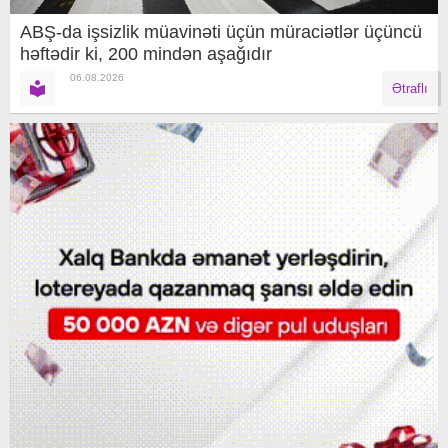
ABŞ-da işsizlik müavinəti üçün müraciətlər üçüncü
həftədir ki, 200 mindən aşağıdır
06.08.2026
Ətraflı