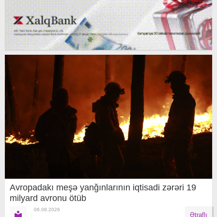
Avropadakı meşə yanğınlarının iqtisadi zərəri 19
milyard avronu ötüb
06.08.2026
Ətraflı