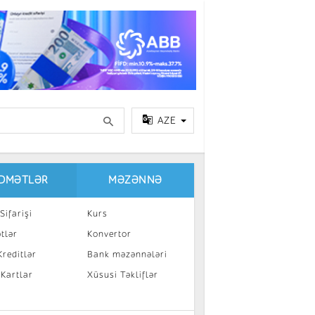
AZE
IDMƏTLƏR
MƏZƏNNƏ
Sifarişi
Kurs
tlər
Konvertor
reditlər
Bank məzənnələri
 Kartlar
Xüsusi Təkliflər
a