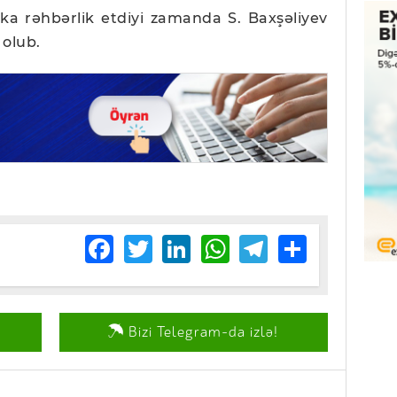
nka rəhbərlik etdiyi zamanda S. Baxşəliyev
 olub.
Facebook
Twitter
LinkedIn
WhatsApp
Telegram
Share
Bizi Telegram-da izlə!