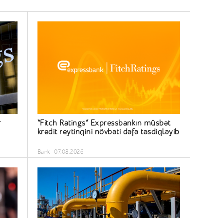
r
“Fitch Ratings” Expressbankın müsbət
kredit reytinqini növbəti dəfə təsdiqləyib
Bank
07.08.2026