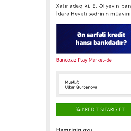
Xatırladaq ki, E. Əliyevin ba
İdarə Heyəti sədrinin müavini
Banco.az Play Market-də
Müəllif:
Ulkar Qurbanova
KREDİT SİFARİŞ ET
Həmçinin oxu