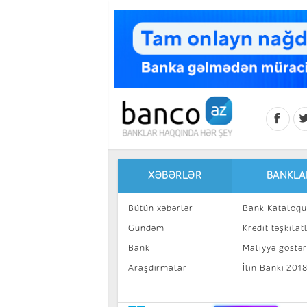
Skip to main content
XƏBƏRLƏR
BANKLA
Bütün xəbərlər
Bank Kataloqu
Gündəm
Kredit təşkilatl
Bank
Maliyyə göstəri
Araşdırmalar
İlin Bankı 201
İnvestisiya