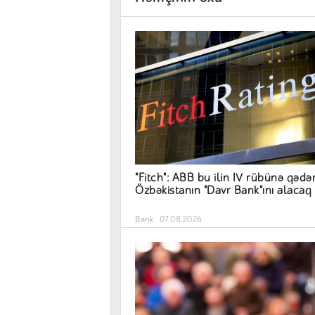
"Fitch": ABB bu ilin IV rübünə qədə
Özbəkistanın "Davr Bank"ını alacaq
Bank
07.08.2026