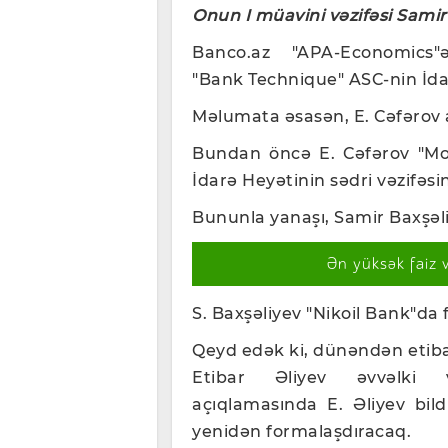
Onun I müavini vəzifəsi Sami
Banco.az "APA-Economics"ə 
"Bank Technique" ASC-nin İdarə
Məlumata əsasən, E. Cəfərov ar
Bundan öncə E. Cəfərov "Mol
İdarə Heyətinin sədri vəzifəsi
Bununla yanaşı, Samir Baxşəli
Ən yüksək faiz 
S. Baxşəliyev "Nikoil Bank"da fi
Qeyd edək ki, dünəndən etiba
Etibar Əliyev əvvəlki v
açıqlamasında E. Əliyev bild
yenidən formalaşdıracaq.