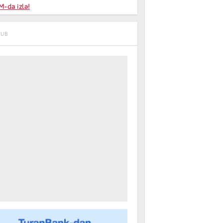
niyalar
-da izlə!
farişi
NUB
m