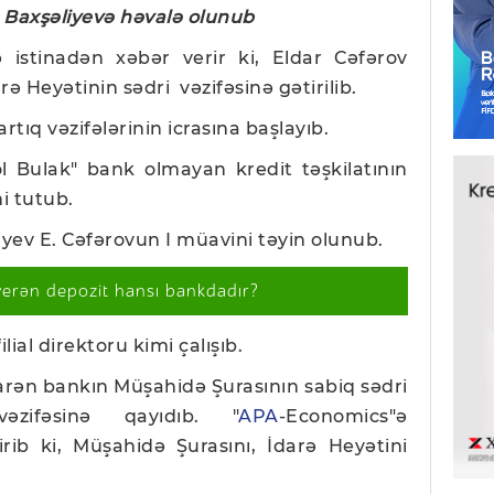
r Baxşəliyevə həvalə olunub
istinadən xəbər verir ki, Eldar Cəfərov
 Heyətinin sədri vəzifəsinə gətirilib.
tıq vəzifələrinin icrasına başlayıb.
 Bulak" bank olmayan kredit təşkilatının
ni tutub.
yev E. Cəfərovun I müavini təyin olunub.
verən depozit hansı bankdadır?
lial direktoru kimi çalışıb.
rən bankın Müşahidə Şurasının sabiq sədri
əzifəsinə qayıdıb. "
APA
-Economics"ə
irib ki, Müşahidə Şurasını, İdarə Heyətini