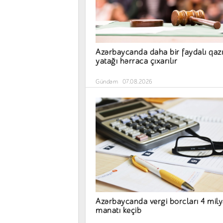
Azərbaycanda daha bir faydalı qazı
yatağı hərraca çıxarılır
Gündəm
07.08.2026
Azərbaycanda vergi borcları 4 mil
manatı keçib