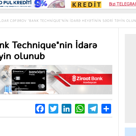
Kampa
Bizi TELEGRAM
Kart si
LDAR CƏFƏROV "BANK TECHNIQUE"NIN İDARƏ HEYƏTININ SƏDRI TƏYIN OLU
nk Technique"nin İdarə
əyin olunub
Facebook
Twitter
LinkedIn
WhatsApp
Telegra
Share