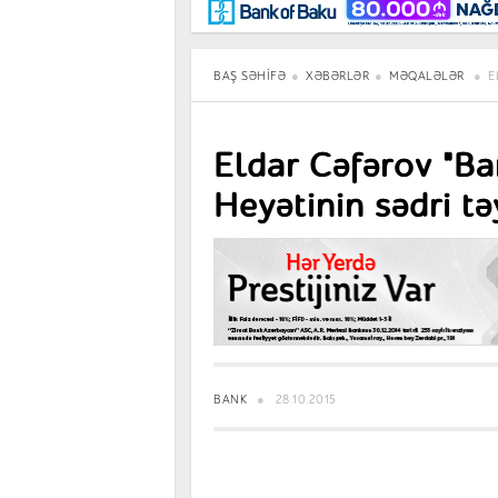
Maraqlı
BancoTV
Müsahibə
BAŞ SƏHIFƏ
XƏBƏRLƏR
MƏQALƏLƏR
E
Eldar Cəfərov "Ba
Heyətinin sədri t
BANK
28.10.2015