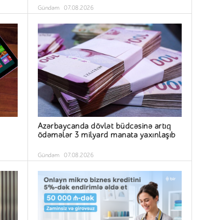
Gündəm
07.08.2026
Azərbaycanda dövlət büdcəsinə artıq
ödəmələr 3 milyard manata yaxınlaşıb
Gündəm
07.08.2026