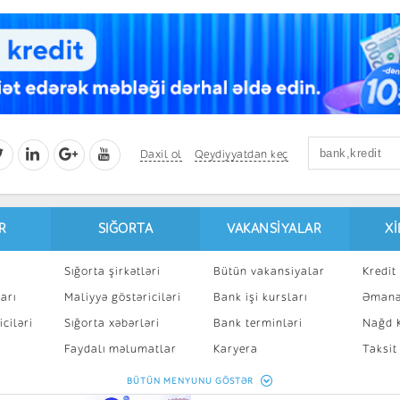
Daxil ol
Qeydiyyatdan keç
R
SIĞORTA
VAKANSIYALAR
X
Sığorta şirkətləri
Bütün vakansiyalar
Kredit 
arı
Maliyyə göstəriciləri
Bank işi kursları
Əmanə
ciləri
Sığorta xəbərləri
Bank terminləri
Nağd K
8
Faydalı məlumatlar
Karyera
Taksit
Sığorta kalkulyatoru
Peşakar inkişaf
İpotek
BÜTÜN MENYUNU GÖSTƏR