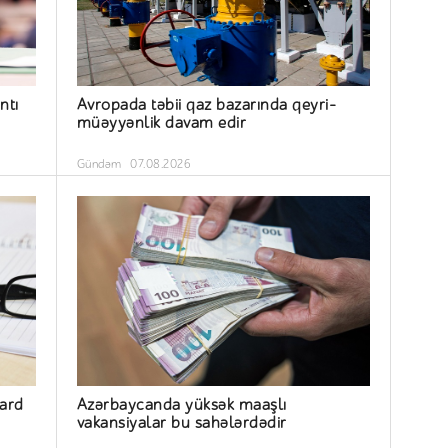
ntı
Avropada təbii qaz bazarında qeyri-
müəyyənlik davam edir
Gündəm
07.08.2026
yard
Azərbaycanda yüksək maaşlı
vakansiyalar bu sahələrdədir