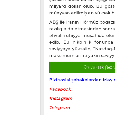
milyard dollar olub. Bu gös
müəyyən edilmiş ən yüksək hə
ABŞ ilə İranın Hörmüz boğaz
razılıq əldə etməsindən sonr
əhvali-ruhiyyə müşahidə olu
edib. Bu nikbinlik fonunda
səviyyəyə yüksəlib, “Nasdaq-
maksimumlarına yaxın səviyy
Ən yüksək faiz 
Bizi sosial şəbəkələrdən izləyin
Facebook
Instagram
Telegram