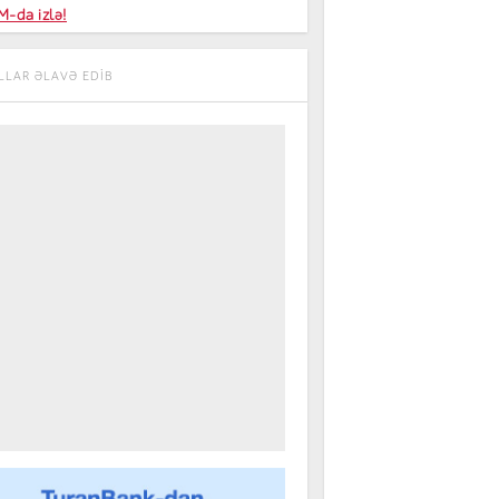
niyalar
-da izlə!
farişi
LLAR ƏLAVƏ EDIB
m