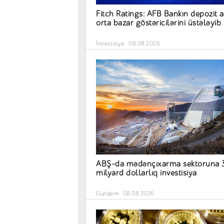
Fitch Ratings: AFB Bankın depozit a
orta bazar göstəricilərini üstələyib
İnvestisiya
08.08.2026
ABŞ-da mədənçıxarma sektoruna 
milyard dollarlıq investisiya
Gündəm
08.08.2026