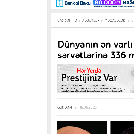
Maraqlı
BancoTV
Müsahibə
BAŞ SƏHIFƏ
XƏBƏRLƏR
MƏQALƏLƏR
D
Dünyanın ən varlı
sərvətlərinə 336 
GÜNDƏM
16.06.2026