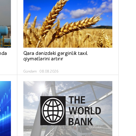
nda
Qara dənizdəki gərginlik taxıl
qiymətlərini artırır
Gündəm
08.08.2026