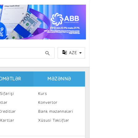
AZE
IDMƏTLƏR
MƏZƏNNƏ
Sifarişi
Kurs
tlər
Konvertor
reditlər
Bank məzənnələri
 Kartlar
Xüsusi Təkliflər
a