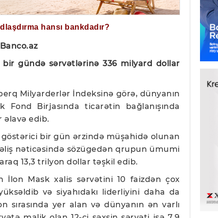
ğdlaşdırma hansı bankdadır?
 Banco.az
 bir gündə sərvətlərinə 336 milyard dollar
mberq Milyarderlər İndeksinə görə, dünyanın
 Fond Birjasında ticarətin bağlanışında
r əlavə edib.
 göstərici bir gün ərzində müşahidə olunan
səliş nəticəsində sözügedən qrupun ümumi
raq 13,3 trilyon dollar təşkil edib.
n İlon Mask xalis sərvətini 10 faizdən çox
 yüksəldib və siyahıdakı liderliyini daha da
n sırasında yer alan və dünyanın ən varlı
vətə malik olan 12-ci şəxsin sərvəti isə 7,9