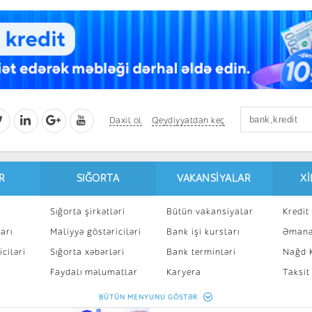
Daxil ol
Qeydiyyatdan keç
R
SIĞORTA
VAKANSIYALAR
X
Sığorta şirkətləri
Bütün vakansiyalar
Kredit 
arı
Maliyyə göstəriciləri
Bank işi kursları
Əmanə
ciləri
Sığorta xəbərləri
Bank terminləri
Nağd K
8
Faydalı məlumatlar
Karyera
Taksit
Sığorta kalkulyatoru
Peşakar inkişaf
İpotek
BÜTÜN MENYUNU GÖSTƏR