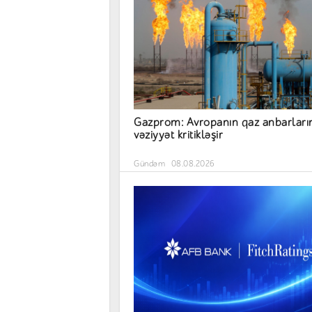
Gazprom: Avropanın qaz anbarları
vəziyyət kritikləşir
Gündəm
08.08.2026