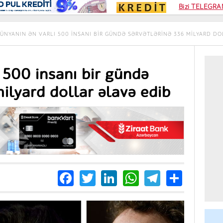
Kampa
Bizi TELEGRAM
Kart si
ÜNYANIN ƏN VARLI 500 INSANI BIR GÜNDƏ SƏRVƏTLƏRINƏ 336 MILYARD DO
 500 insanı bir gündə
milyard dollar əlavə edib
Facebook
Twitter
LinkedIn
WhatsApp
Telegra
Share