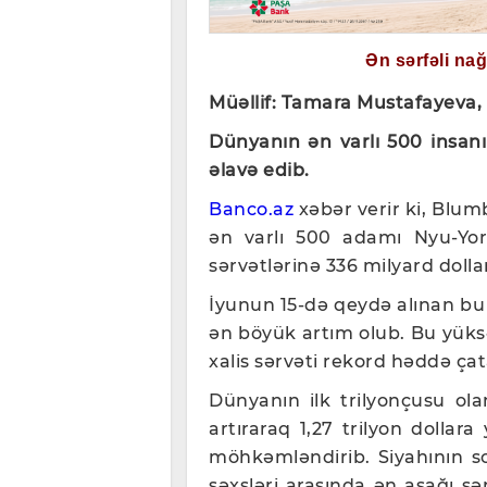
Ən sərfəli na
Müəllif: Tamara Mustafayeva,
Dünyanın ən varlı 500 insanı
əlavə edib.
Banco.az
xəbər verir ki, Blu
ən varlı 500 adamı Nyu-York
sərvətlərinə 336 milyard dolla
İyunun 15-də qeydə alınan bu
ən böyük artım olub. Bu yük
xalis sərvəti rekord həddə çata
Dünyanın ilk trilyonçusu ola
artıraraq 1,27 trilyon dollara
möhkəmləndirib. Siyahının so
şəxsləri arasında ən aşağı sər