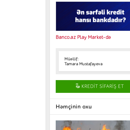
Banco.az Play Market-də
Müəllif:
Tamara Mustafayeva
KREDİT SİFARİŞ ET
Həmçinin oxu