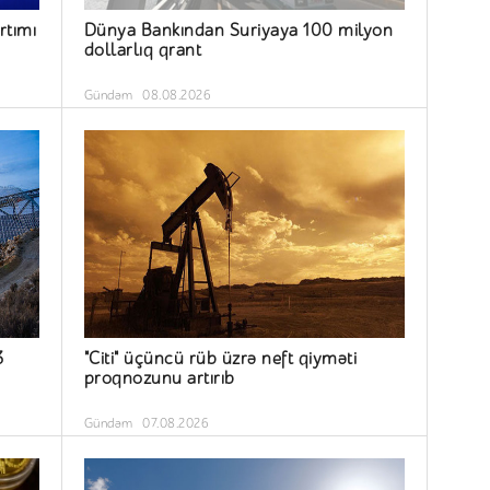
rtımı
Dünya Bankından Suriyaya 100 milyon
dollarlıq qrant
Gündəm
08.08.2026
3
"Citi" üçüncü rüb üzrə neft qiyməti
proqnozunu artırıb
Gündəm
07.08.2026