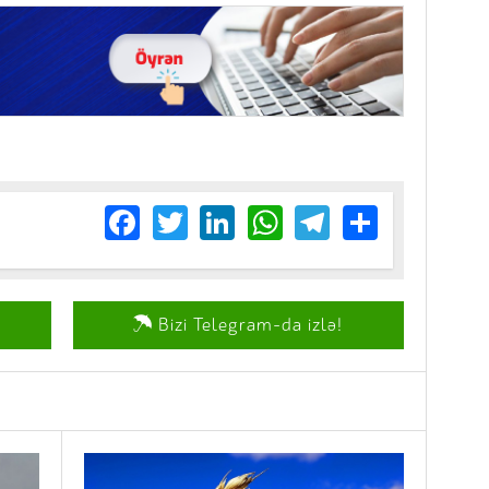
Facebook
Twitter
LinkedIn
WhatsApp
Telegram
Share
Bizi Telegram-da izlə!