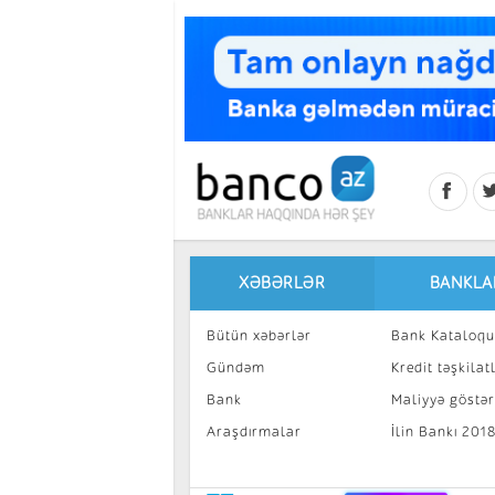
Skip to main content
XƏBƏRLƏR
BANKLA
Bütün xəbərlər
Bank Kataloqu
Gündəm
Kredit təşkilatl
Bank
Maliyyə göstəri
Araşdırmalar
İlin Bankı 201
İnvestisiya