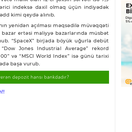
tərici indeksə daxil olmaq üçün indiyədək
dd kimi qeydə alınıb.
ının yenidən açılması məqsədilə müvəqqəti
a bazar ertəsi maliyyə bazarlarında müsbət
nub. “SpaceX” birjada böyük uğurla debüt
 “Dow Jones Industrial Average” rekord
100” və “MSCI World Index” isə günü tarixi
ədə başa vurub.
verən depozit hansı bankdadır?
!!