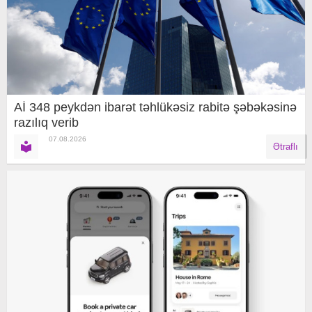
Aİ 348 peykdən ibarət təhlükəsiz rabitə şəbəkəsinə
razılıq verib
07.08.2026
Ətraflı