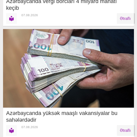
Azərbaycanda vergi borcları 4 milyard manatı
keçib
07.08.2026
Ətraflı
Azərbaycanda yüksək maaşlı vakansiyalar bu
sahələrdədir
07.08.2026
Ətraflı