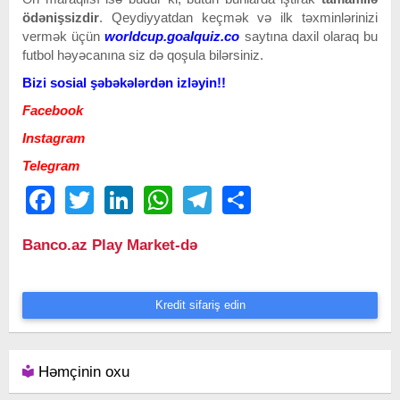
ödənişsizdir
. Qeydiyyatdan keçmək və ilk təxminlərinizi
vermək üçün
worldcup.goalquiz.co
saytına daxil olaraq bu
futbol həyəcanına siz də qoşula bilərsiniz.
Bizi sosial şəbəkələrdən izləyin!!
Facebook
Instagram
Telegram
Facebook
Twitter
LinkedIn
WhatsApp
Telegram
Share
Banco.az Play Market-də
Kredit sifariş edin
Həmçinin oxu