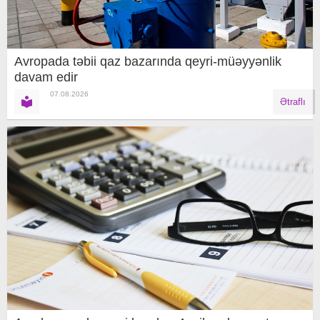
Avropada təbii qaz bazarında qeyri-müəyyənlik
davam edir
07.08.2026
Ətraflı