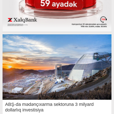
ABŞ-da mədənçıxarma sektoruna 3 milyard
dollarlıq investisiya