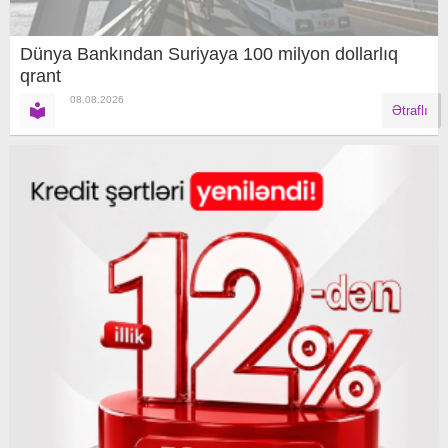
Dünya Bankından Suriyaya 100 milyon dollarlıq
qrant
08.08.2026
Ətraflı