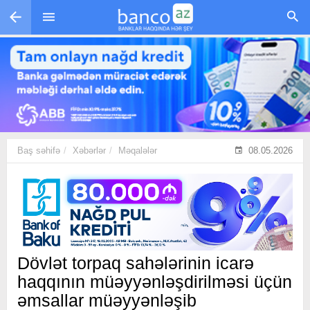
Skip to main content
Baş səhifə
Xəbərlər
Məqalələr
08.05.2026
Dövlət torpaq sahələrinin icarə
haqqının müəyyənləşdirilməsi üçün
əmsallar müəyyənləşib