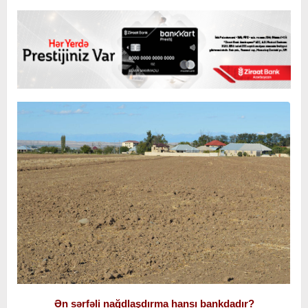
Ən sərfəli nağdlaşdırma hansı bankdadır?