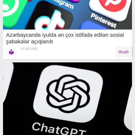
Azərbaycanda iyulda ən çox istifadə edilən sosial
şəbəkələr açıqlanıb
07.08.2026
Ətraflı