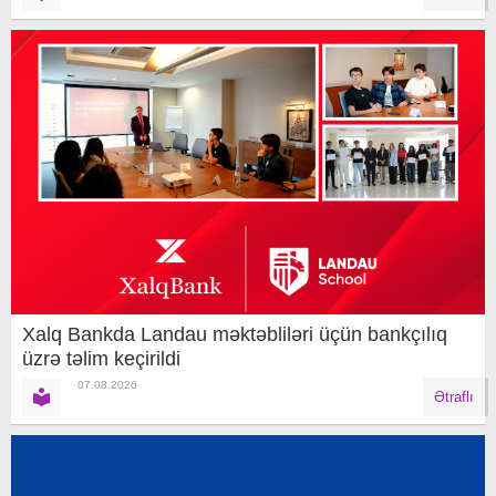
Xalq Bankda Landau məktəbliləri üçün bankçılıq
üzrə təlim keçirildi
07.08.2026
Ətraflı