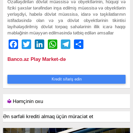
Özəlləşdirilən dövlət müəssisə və obyektlərinin, hüquqi və
fiziki şəxslər tərəfindən inşa edilmiş müəssisə və obyektlərin
yerləşdiyi, habelə dövlət müəssisə, idarə və təşkilatlarının
istifadəsində olan və ya dövlət obyektlərinin tikintisi
layihələşdirilmiş dövlət torpaq sahələrinin illik icarə haqqı
məbləğinin müəyyən edilməsində tətbiq edilən əmsallar
Facebook
Twitter
LinkedIn
WhatsApp
Telegram
Share
Banco.az Play Market-də
Kredit sifariş edin
Həmçinin oxu
Ən sərfəli krediti almaq üçün müraciət et