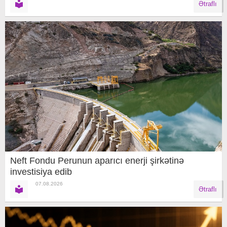
Ətraflı
Neft Fondu Perunun aparıcı enerji şirkətinə
investisiya edib
07.08.2026
Ətraflı