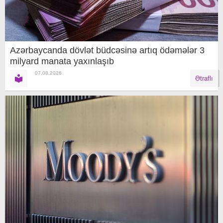
Azərbaycanda dövlət büdcəsinə artıq ödəmələr 3
milyard manata yaxınlaşıb
07.08.2026
Ətraflı