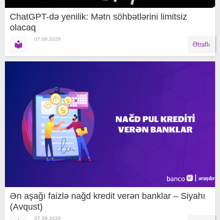
ChatGPT-də yenilik: Mətn söhbətlərini limitsiz
olacaq
07.08.2026
Ətraflı
Ən aşağı faizlə nağd kredit verən banklar – Siyahı
(Avqust)
07.08.2026