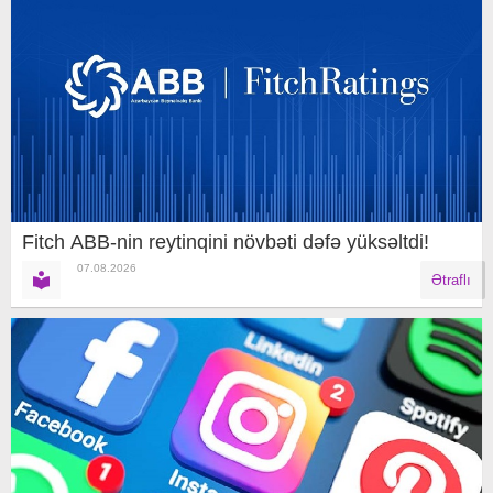
Fitch ABB-nin reytinqini növbəti dəfə yüksəltdi!
07.08.2026
Ətraflı