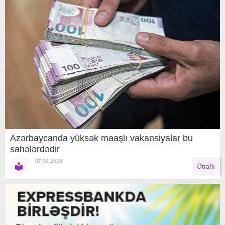
Azərbaycanda yüksək maaşlı vakansiyalar bu
sahələrdədir
07.08.2026
Ətraflı