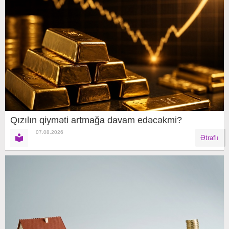
Qızılın qiyməti artmağa davam edəcəkmi?
07.08.2026
Ətraflı