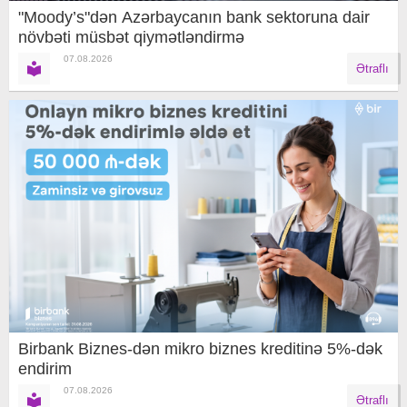
"Moody’s"dən Azərbaycanın bank sektoruna dair
növbəti müsbət qiymətləndirmə
07.08.2026
Ətraflı
Birbank Biznes-dən mikro biznes kreditinə 5%-dək
endirim
07.08.2026
Ətraflı