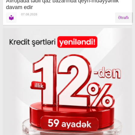
Avropada təbii qaz bazarında qeyri-müəyyənlik
davam edir
07.08.2026
Ətraflı