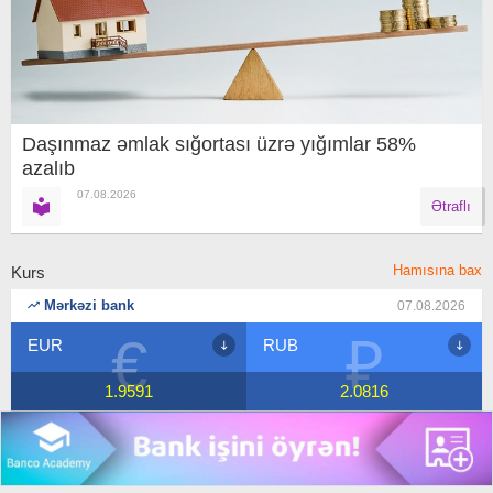
Daşınmaz əmlak sığortası üzrə yığımlar 58%
azalıb
07.08.2026
Ətraflı
Hamısına bax
Kurs
Mərkəzi bank
07.08.2026
₽
$
RUB
USD
2.0816
1.7