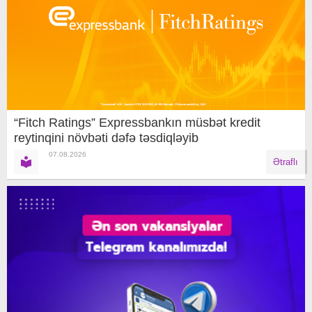
“Fitch Ratings” Expressbankın müsbət kredit
reytinqini növbəti dəfə təsdiqləyib
07.08.2026
Ətraflı