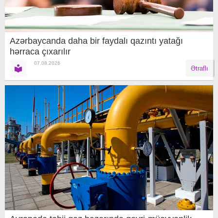
Azərbaycanda daha bir faydalı qazıntı yatağı
hərraca çıxarılır
07.08.2026
Ətraflı