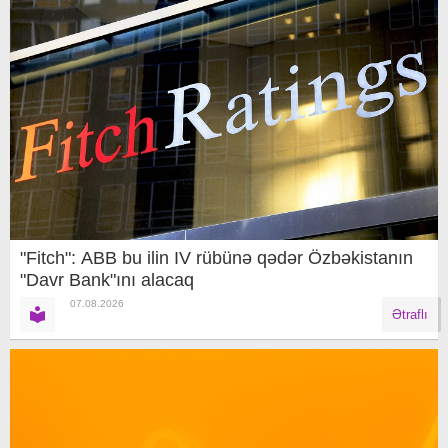
"Fitch": ABB bu ilin IV rübünə qədər Özbəkistanın
"Davr Bank"ını alacaq
07.08.2026
Ətraflı