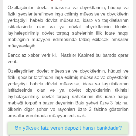
Özəlləşdirilən dövlət müəssisə və obyektlərinin, hüquqi və
fiziki şəxslər tərəfindən inşa edilmiş müəssisə və obyektlərin
yerləşdiyi, habelə dövlət müəssisə, idarə və təşkilatlarının
istifadəsində olan və ya dövlət obyektlərinin tikintisi
layihələşdirilmiş dövlət torpaq sahələrinin illik icarə haqqı
məbləğinin müəyyən edilməsində tətbiq ediləcək əmsallar
müəyyənləşib.
Banco.az xəbər verir ki, Nazirlər Kabineti bu barədə qərar
verib.
Özəlləşdirilən dövlət müəssisə və obyektlərinin, hüquqi və
fiziki şəxslər tərəfindən inşa edilmiş müəssisə və obyektlərin
yerləşdiyi, habelə dövlət müəssisə, idarə və təşkilatlarının
istifadəsində olan və ya dövlət obyektlərinin tikintisi
layihələşdirilmiş dövlət torpaq sahələrinin illik icarə haqqı
məbləği torpağın bazar dəyərinin Bakı şəhəri üzrə 3 faizinə,
ölkənin digər şəhər və rayonları üzrə 2 faizinə göstərilən
əmsallar vurulmaqla müəyyən ediləcək.
Ən yüksək faiz verən depozit hansı bankdadır?