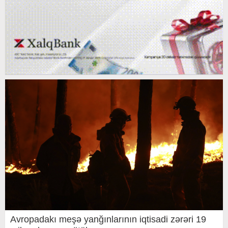
Avropadakı meşə yanğınlarının iqtisadi zərəri 19