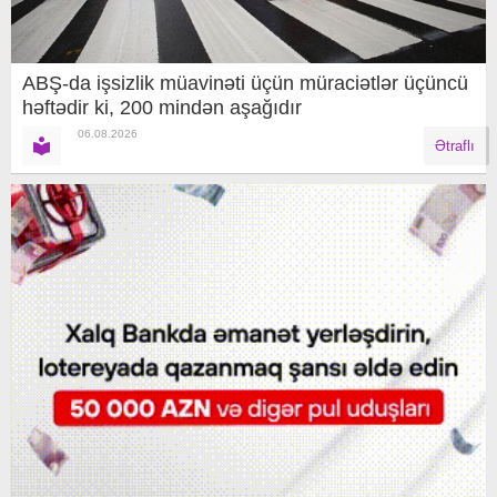
ABŞ-da işsizlik müavinəti üçün müraciətlər üçüncü
həftədir ki, 200 mindən aşağıdır
06.08.2026
Ətraflı