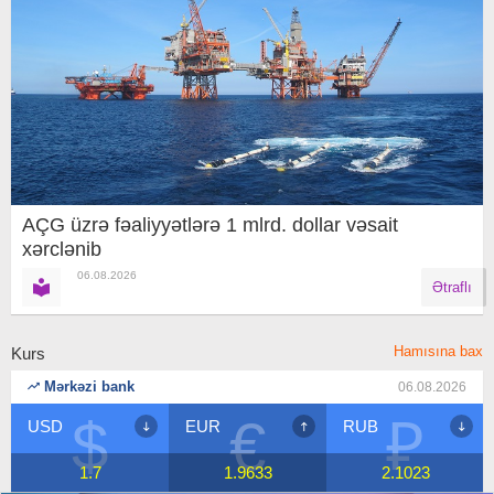
AÇG üzrə fəaliyyətlərə 1 mlrd. dollar vəsait
xərclənib
06.08.2026
Ətraflı
Hamısına bax
Kurs
Mərkəzi bank
06.08.2026
$
€
₽
USD
EUR
RUB
1.7
1.9633
2.1023