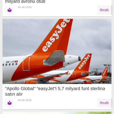
milyard avronu ötüb
06.08.2026
Ətraflı
"Apollo Global" "easyJet"i 5,7 milyard funt sterlinə
satın alır
06.08.2026
Ətraflı