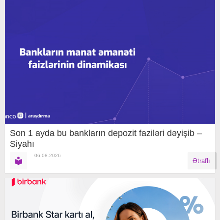
Son 1 ayda bu bankların depozit faziləri dəyişib –
Siyahı
06.08.2026
Ətraflı