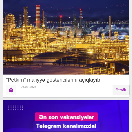
"Petkim" maliyyə göstəricilərini açıqlayıb
06.08.2026
Ətraflı