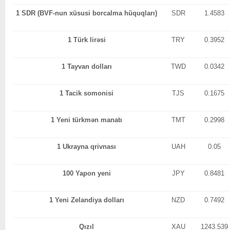
1 SDR (BVF-nun xüsusi borcalma hüquqları)
SDR
1.4583
1 Türk lirəsi
TRY
0.3952
1 Tayvan dolları
TWD
0.0342
1 Tacik somonisi
TJS
0.1675
1 Yeni türkmən manatı
TMT
0.2998
1 Ukrayna qrivnası
UAH
0.05
100 Yapon yeni
JPY
0.8481
1 Yeni Zelandiya dolları
NZD
0.7492
Qızıl
XAU
1243.539