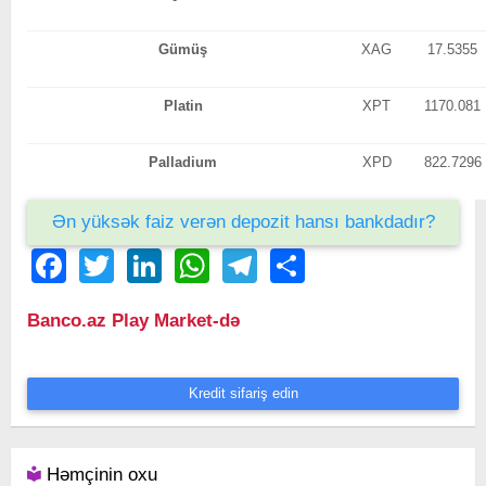
Gümüş
XAG
17.5355
Platin
XPT
1170.081
Palladium
XPD
822.7296
Ən yüksək faiz verən depozit hansı bankdadır?
Facebook
Twitter
LinkedIn
WhatsApp
Telegram
Share
Banco.az Play Market-də
Kredit sifariş edin
Həmçinin oxu