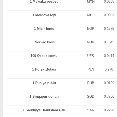
1 Meksika pesosu
MXN
0.0685
1 Moldova leyi
MDL
0.0593
1 Misir funtu
EGP
0.1375
1 Norveç kronu
NOK
0.1345
100 Özbək somu
UZS
0.0414
1 Polşa zlotası
PLN
0.278
1 Rusiya rublu
RUB
0.0199
1 Sinqapur dolları
SGD
0.7786
1 Səudiyyə Ərəbistanı rialı
SAR
0.2798