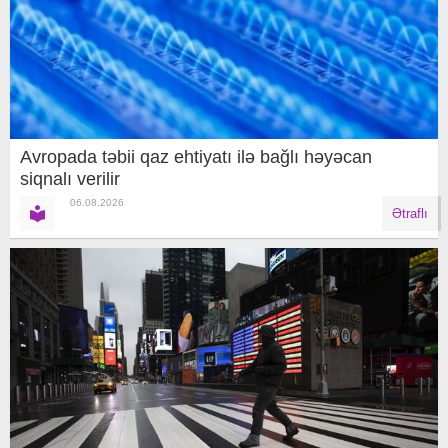
Avropada təbii qaz ehtiyatı ilə bağlı həyəcan
siqnalı verilir
06.08.2026
Ətraflı