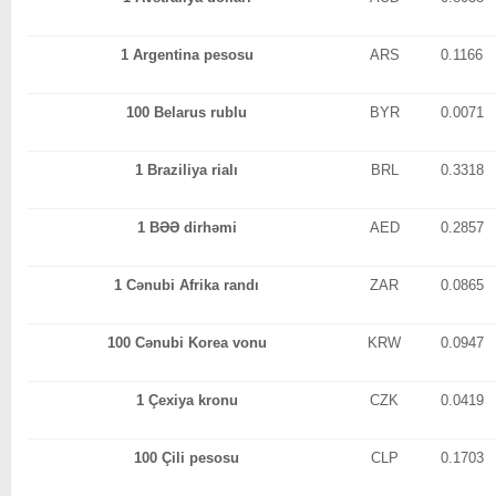
1 Argentina pesosu
ARS
0.1166
100 Belarus rublu
BYR
0.0071
1 Braziliya rialı
BRL
0.3318
1 BƏƏ dirhəmi
AED
0.2857
1 Cənubi Afrika randı
ZAR
0.0865
100 Cənubi Korea vonu
KRW
0.0947
1 Çexiya kronu
CZK
0.0419
100 Çili pesosu
CLP
0.1703