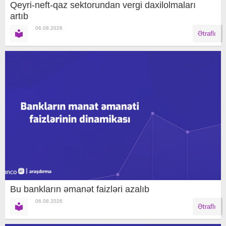
Qeyri-neft-qaz sektorundan vergi daxilolmaları
artıb
06.08.2026
Ətraflı
Bu bankların əmanət faizləri azalıb
06.08.2026
Ətraflı