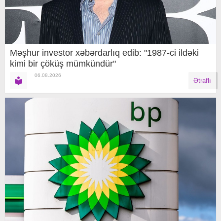
Məşhur investor xəbərdarlıq edib: "1987-ci ildəki
kimi bir çöküş mümkündür"
06.08.2026
Ətraflı