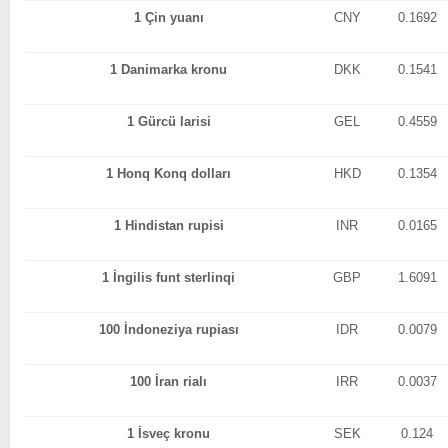
1 Çin yuanı
CNY
0.1692
1 Danimarka kronu
DKK
0.1541
1 Gürcü larisi
GEL
0.4559
1 Honq Konq dolları
HKD
0.1354
1 Hindistan rupisi
INR
0.0165
1 İngilis funt sterlinqi
GBP
1.6091
100 İndoneziya rupiası
IDR
0.0079
100 İran rialı
IRR
0.0037
1 İsveç kronu
SEK
0.124