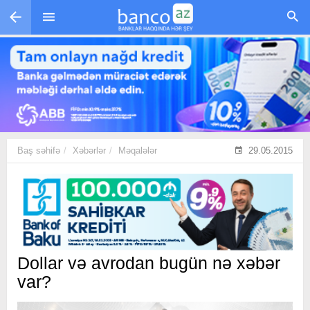
Skip to main content
Baş səhifə
Xəbərlər
Məqalələr
29.05.2015
Dollar və avrodan bugün nə xəbər
var?