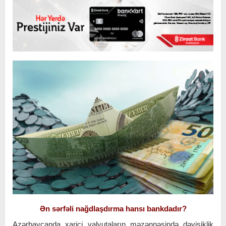
Ən sərfəli nağdlaşdırma hansı bankdadır?
Azərbaycanda xarici valyutaların məzənnəsində dəyişiklik