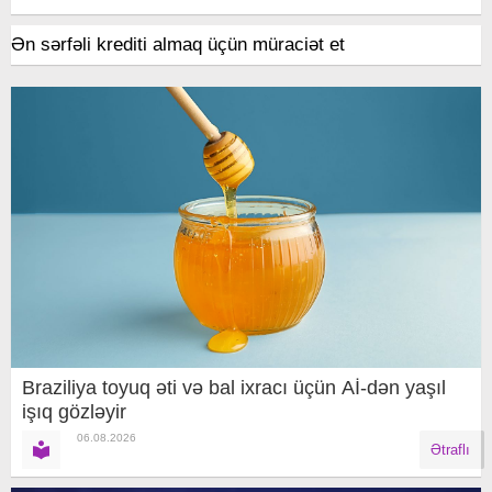
Ən sərfəli krediti almaq üçün müraciət et
Braziliya toyuq əti və bal ixracı üçün Aİ-dən yaşıl
işıq gözləyir
06.08.2026
Ətraflı