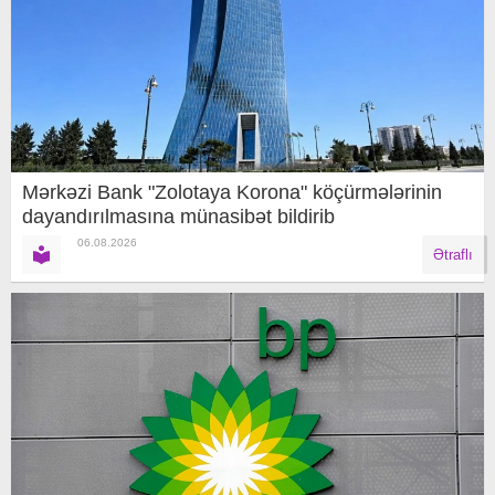
Mərkəzi Bank "Zolotaya Korona" köçürmələrinin
dayandırılmasına münasibət bildirib
06.08.2026
Ətraflı