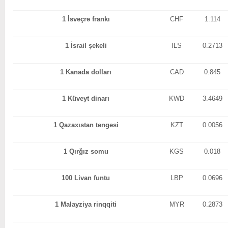
1 İsveçrə frankı
CHF
1.114
1 İsrail şekeli
ILS
0.2713
1 Kanada dolları
CAD
0.845
1 Küveyt dinarı
KWD
3.4649
1 Qazaxıstan tengəsi
KZT
0.0056
1 Qırğız somu
KGS
0.018
100 Livan funtu
LBP
0.0696
1 Malayziya rinqqiti
MYR
0.2873