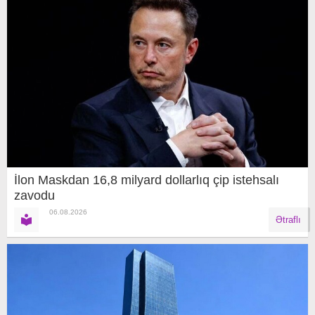
İlon Maskdan 16,8 milyard dollarlıq çip istehsalı
zavodu
06.08.2026
Ətraflı