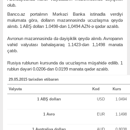
olub.
Banco.az portalının Mərkəzi Banka istinadla verdiyi
məlumata görə, dolların məzənnəsində ucuzlaşma qeydə
alınıb. 1 ABŞ dolları 1.0498-dən 1,0494 AZN-ə qədər azalıb.
Avronun məzənnəsində də dəyişiklik qeydə alınıb. Avropanın
vahid valyutası bahalaşaraq 1.1423-dən 1,1498 manata
çatıb.
Rusiya rublunun kursunda da ucuzlaşma müşahidə edilib. 1
rublun dəyəri 0.0206-dan 0.0199 manata qədər azalıb.
29.05.2015 tarixdən etibarən
Valyuta
Kod
Kurs
1 ABŞ dolları
USD
1.0494
1 Avro
EUR
1.1498
1 Avstraliya dolları
AUD
0.8038