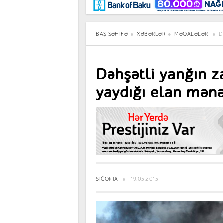
Maraqlı
BancoTV
Müsahibə
BAŞ SƏHIFƏ
XƏBƏRLƏR
MƏQALƏLƏR
D
Dəhşətli yanğın z
yaydığı elan mənə
SIĞORTA
19.05.2015