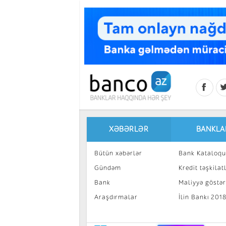
Skip to main content
XƏBƏRLƏR
BANKLA
Bütün xəbərlər
Bank Kataloqu
Gündəm
Kredit təşkilatl
Bank
Maliyyə göstəri
Araşdırmalar
İlin Bankı 201
İnvestisiya