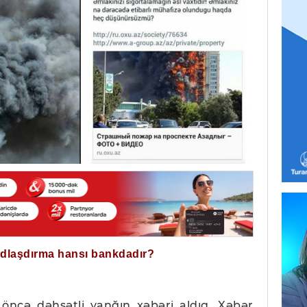
ğdlaşdırma hansı bankdadır?
 öncə dəhşətli yanğın xəbəri aldıq. Xəbər