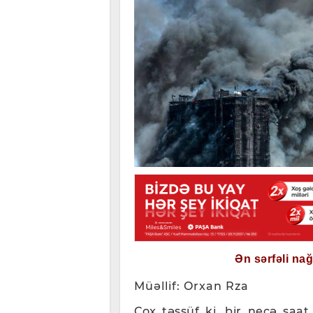
Ən sərfəli na
Müəllif: Orxan Rza
Çox təssüf ki, bir neçə saat