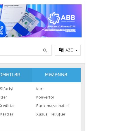
AZE
IDMƏTLƏR
MƏZƏNNƏ
Sifarişi
Kurs
tlər
Konvertor
reditlər
Bank məzənnələri
 Kartlar
Xüsusi Təkliflər
a