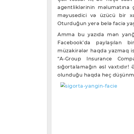
agentliklərinin məlumatına 
məyusedici və üzücü bir xəb
Oturduğun yerə belə faciə yaş
Amma bu yazıda mən yanğın
Facebook’da paylaşılan b
müzakirələr haqda yazmaq is
“A-Group Insurance Compa
sığortalamağın əsl vaxtıdır!
olunduğu haqda heç düşünmüs