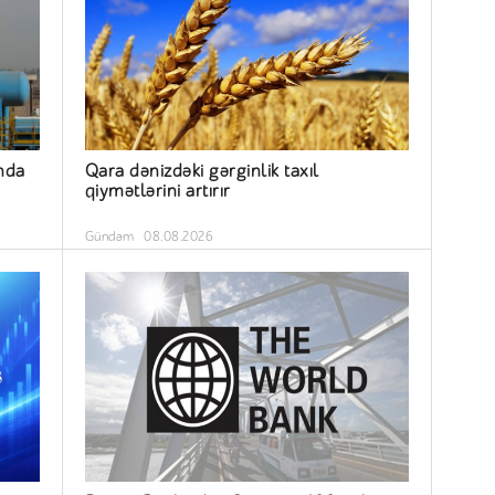
nda
Qara dənizdəki gərginlik taxıl
qiymətlərini artırır
Gündəm
08.08.2026