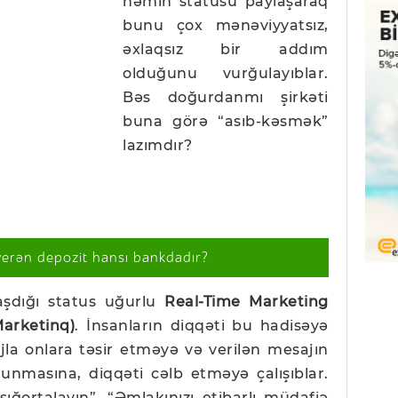
həmin statusu paylaşaraq
bunu çox mənəviyyatsız,
əxlaqsız bir addım
olduğunu vurğulayıblar.
Bəs doğurdanmı şirkəti
buna görə “asıb-kəsmək”
lazımdır?
verən depozit hansı bankdadır?
aşdığı status uğurlu
Real-Time Marketing
arketinq)
. İnsanların diqqəti bu hadisəyə
jla onlara təsir etməyə və verilən mesajın
unmasına, diqqəti cəlb etməyə çalışıblar.
sığortalayın”, “Əmlakınızı etibarlı müdafiə