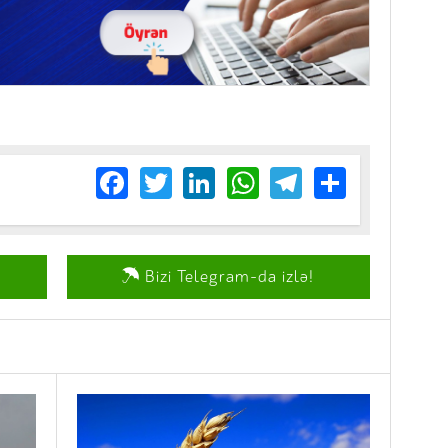
Facebook
Twitter
LinkedIn
WhatsApp
Telegram
Share
Bizi Telegram-da izlə!