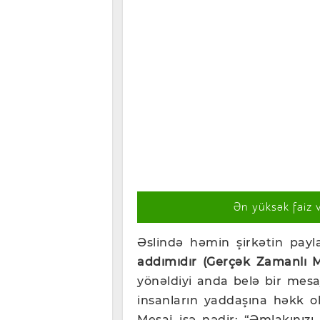
Ən yüksək faiz 
Əslində həmin şirkətin payl
addımıdır (Gerçək Zamanlı M
yönəldiyi anda belə bir mesa
insanların yaddaşına həkk ol
Mesaj isə nədir: “Əmlakınızı 