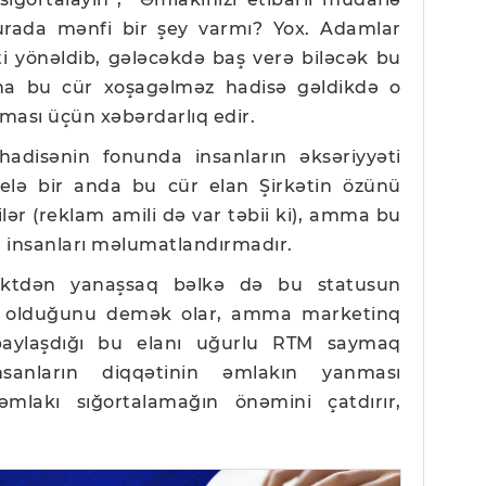
urada mənfi bir şey varmı? Yox. Adamlar
ti yönəldib, gələcəkdə baş verə biləcək bu
ına bu cür xoşagəlməz hadisə gəldikdə o
ması üçün xəbərdarlıq edir.
hadisənin fonunda insanların əksəriyyəti
. Belə bir anda bu cür elan Şirkətin özünü
ər (reklam amili də var təbii ki), amma bu
, insanları məlumatlandırmadır.
spektdən yanaşsaq bəlkə də bu statusun
k olduğunu demək olar, amma marketinq
 paylaşdığı bu elanı uğurlu RTM saymaq
insanların diqqətinin əmlakın yanması
lakı sığortalamağın önəmini çatdırır,