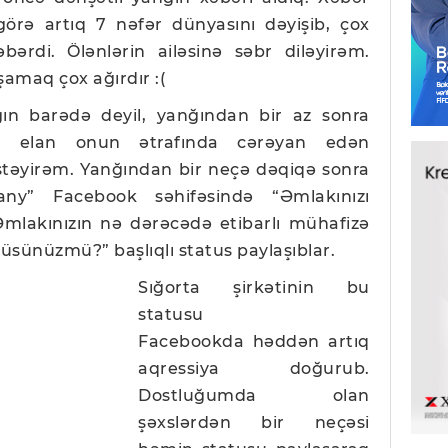
görə artıq 7 nəfər dünyasını dəyişib, çox
ərdi. Ölənlərin ailəsinə səbr diləyirəm.
amaq çox ağırdır :(
 barədə deyil, yanğından bir az sonra
ir elan onun ətrafında cərəyan edən
təyirəm. Yanğından bir neçə dəqiqə sonra
ny” Facebook səhifəsində “Əmlakınızı
 Əmlakınızın nə dərəcədə etibarlı mühafizə
ünüzmü?” başlıqlı status paylaşıblar.
Sığorta şirkətinin bu
statusu
Facebookda həddən artıq
aqressiya doğurub.
Dostluğumda olan
şəxslərdən bir neçəsi