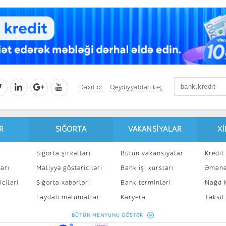
Daxil ol
Qeydiyyatdan keç
R
SIĞORTA
VAKANSIYALAR
X
Sığorta şirkətləri
Bütün vakansiyalar
Kredit 
arı
Maliyyə göstəriciləri
Bank işi kursları
Əmanə
ciləri
Sığorta xəbərləri
Bank terminləri
Nağd K
8
Faydalı məlumatlar
Karyera
Taksit
Sığorta kalkulyatoru
Peşakar inkişaf
İpotek
BÜTÜN MENYUNU GÖSTƏR