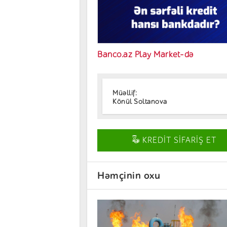
Banco.az Play Market-də
Müəllif:
Könül Soltanova
KREDİT SİFARİŞ ET
Həmçinin oxu