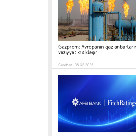
Gazprom: Avropanın qaz anbarları
vəziyyət kritikləşir
Gündəm
08.08.2026