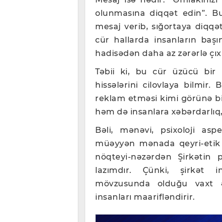
olunmasına diqqət edin”. B
mesaj verib, sığortaya diqqə
cür hallarda insanların baş
hadisədən daha az zərərlə çıx
Təbii ki, bu cür üzücü bir 
hissələrini cilovlaya bilmir
reklam etməsi kimi görünə bil
həm də insanlara xəbərdarlıq
Bəli, mənəvi, psixoloji a
müəyyən mənada qeyri-eti
nöqteyi-nəzərdən Şirkətin
lazımdır. Çünki, şirkət 
mövzusunda olduğu vaxt əm
insanları maarifləndirir.