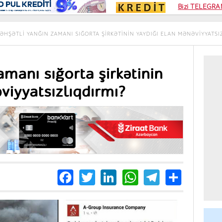
Kampa
Bizi TELEGRAM
Kart si
ƏHŞƏTLI YANĞIN ZAMANI SIĞORTA ŞIRKƏTININ YAYDIĞI ELAN MƏNƏVIYYATSI
amanı sığorta şirkətinin
viyyatsızlıqdırmı?
Facebook
Twitter
LinkedIn
WhatsApp
Telegra
Share