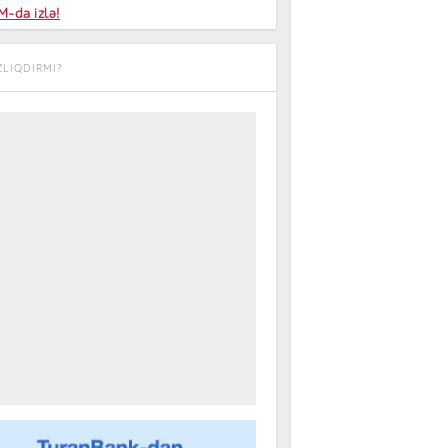
niyalar
-da izlə!
farişi
ZLIQDIRMI?
m