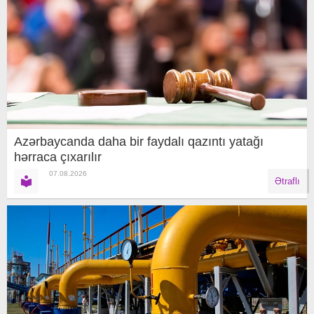
Azərbaycanda daha bir faydalı qazıntı yatağı
hərraca çıxarılır
07.08.2026
Ətraflı