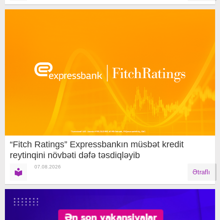
“Fitch Ratings” Expressbankın müsbət kredit
reytinqini növbəti dəfə təsdiqləyib
07.08.2026
Ətraflı