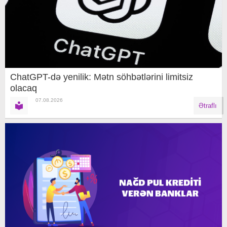
ChatGPT-də yenilik: Mətn söhbətlərini limitsiz
olacaq
07.08.2026
Ətraflı