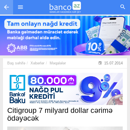
Skip to main content
Baş səhifə
Xəbərlər
Məqalələr
15.07.2014
Citigroup 7 milyard dollar cərimə
ödəyəcək