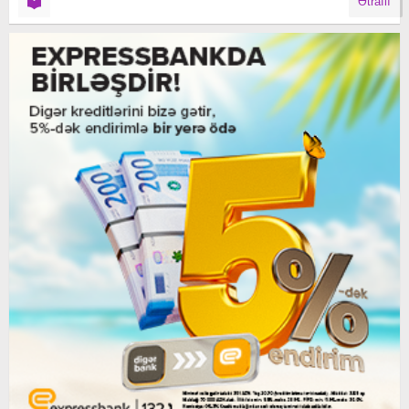
Ətraflı