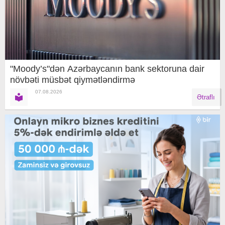
"Moody’s"dən Azərbaycanın bank sektoruna dair
növbəti müsbət qiymətləndirmə
07.08.2026
Ətraflı