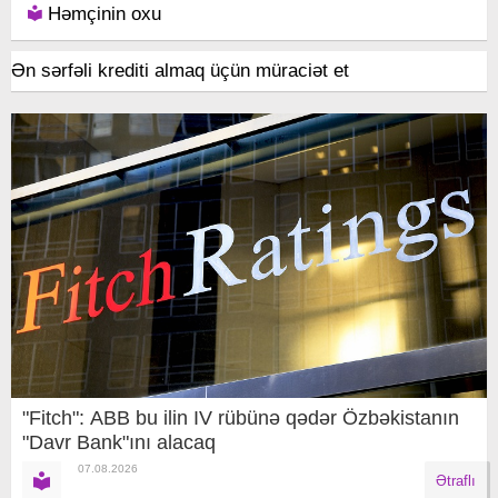
Həmçinin oxu
Ən sərfəli krediti almaq üçün müraciət et
"Fitch": ABB bu ilin IV rübünə qədər Özbəkistanın
"Davr Bank"ını alacaq
07.08.2026
Ətraflı