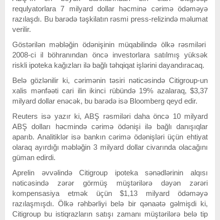
requlyatorlara 7 milyard dollar həcminə cərimə ödəməyə
razılaşdı. Bu barədə təşkilatın rəsmi press-relizində məlumat
verilir.
Göstərilən məbləğin ödənişinin müqabilində ölkə rəsmiləri
2008-ci il böhranından öncə investorlara satılmış yüksək
riskli ipoteka kağızları ilə bağlı təhqiqat işlərini dayandıracaq.
Belə gözlənilir ki, cərimənin təsiri nəticəsində Citigroup-un
xalis mənfəəti cari ilin ikinci rübündə 19% azalaraq, $3,37
milyard dollar enəcək, bu barədə isə Bloomberg qeyd edir.
Reuters isə yazır ki, ABŞ rəsmiləri daha öncə 10 milyard
ABŞ dolları həcmində cərimə ödənişi ilə bağlı danışıqlar
aparıb. Analitiklər isə bankın cərimə ödənişləri üçün ehtiyat
olaraq ayırdığı məbləğin 3 milyard dollar civarında olacağını
güman edirdi.
Aprelin əvvəlində Citigroup ipoteka sənədlərinin alqısı
nəticəsində zərər görmüş müştərilərə dəyən zərəri
kompensasiya etmək üçün $1,13 milyard ödəməyə
razılaşmışdı. Ölkə rəhbərliyi belə bir qənaətə gəlmişdi ki,
Citigroup bu istiqrazların satışı zamanı müştərilərə belə tip