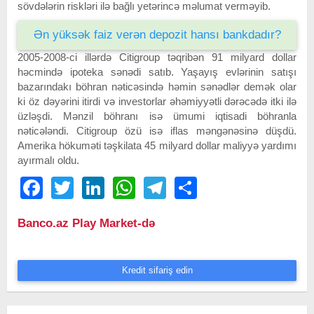
sövdələrin riskləri ilə bağlı yetərincə məlumat verməyib.
Ən yüksək faiz verən depozit hansı bankdadır?
2005-2008-ci illərdə Citigroup təqribən 91 milyard dollar
həcmində ipoteka sənədi satıb. Yaşayış evlərinin satışı
bazarındakı böhran nəticəsində həmin sənədlər demək olar
ki öz dəyərini itirdi və investorlar əhəmiyyətli dərəcədə itki ilə
üzləşdi. Mənzil böhranı isə ümumi iqtisadi böhranla
nəticələndi. Citigroup özü isə iflas məngənəsinə düşdü.
Amerika hökuməti təşkilata 45 milyard dollar maliyyə yardımı
ayırmalı oldu.
Facebook
Twitter
LinkedIn
WhatsApp
Telegram
Share
Banco.az Play Market-də
Kredit sifariş edin