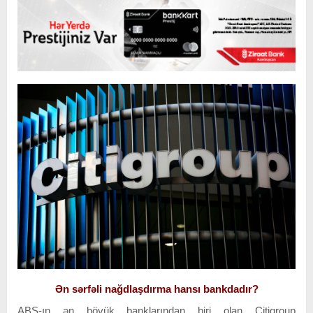
Ən sərfəli nağdlaşdırma hansı bankdadır?
ABŞ-ın ən böyük banklarından biri olan Citigroup