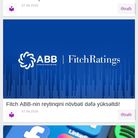
07.08.2026
Ətraflı
Fitch ABB-nin reytinqini növbəti dəfə yüksəltdi!
07.08.2026
Ətraflı