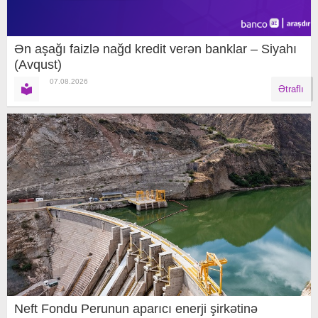
Ən aşağı faizlə nağd kredit verən banklar – Siyahı
(Avqust)
07.08.2026
Ətraflı
Neft Fondu Perunun aparıcı enerji şirkətinə