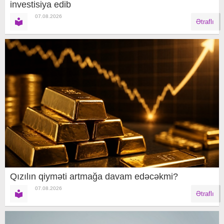
investisiya edib
07.08.2026
Ətraflı
Qızılın qiyməti artmağa davam edəcəkmi?
07.08.2026
Ətraflı