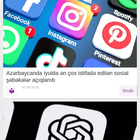
Azərbaycanda iyulda ən çox istifadə edilən sosial
şəbəkələr açıqlanıb
07.08.2026
Ətraflı