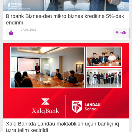
Birbank Biznes-dən mikro biznes kreditinə 5%-dək
endirim
07.08.2026
Ətraflı
Xalq Bankda Landau məktəbliləri üçün bankçılıq
üzrə təlim keçirildi