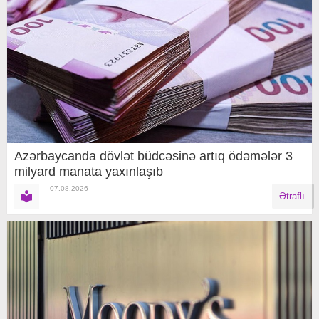
Azərbaycanda dövlət büdcəsinə artıq ödəmələr 3
milyard manata yaxınlaşıb
07.08.2026
Ətraflı