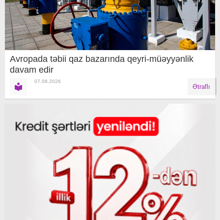
Avropada təbii qaz bazarında qeyri-müəyyənlik
davam edir
07.08.2026
Ətraflı