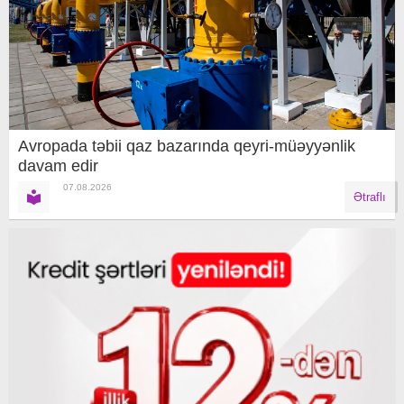
Avropada təbii qaz bazarında qeyri-müəyyənlik
davam edir
07.08.2026
Ətraflı