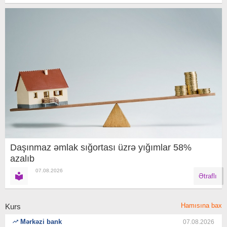
Daşınmaz əmlak sığortası üzrə yığımlar 58%
azalıb
07.08.2026
Ətraflı
Hamısına bax
Kurs
Mərkəzi bank
07.08.2026