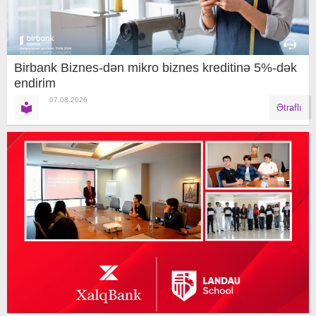
Birbank Biznes-dən mikro biznes kreditinə 5%-dək
endirim
07.08.2026
Ətraflı