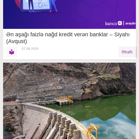
Ən aşağı faizlə nağd kredit verən banklar – Siyahı
(Avqust)
07.08.2026
Ətraflı