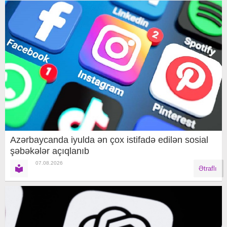
Azərbaycanda iyulda ən çox istifadə edilən sosial
şəbəkələr açıqlanıb
07.08.2026
Ətraflı