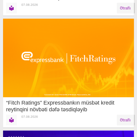
07.08.2026
Ətraflı
“Fitch Ratings” Expressbankın müsbət kredit
reytinqini növbəti dəfə təsdiqləyib
07.08.2026
Ətraflı