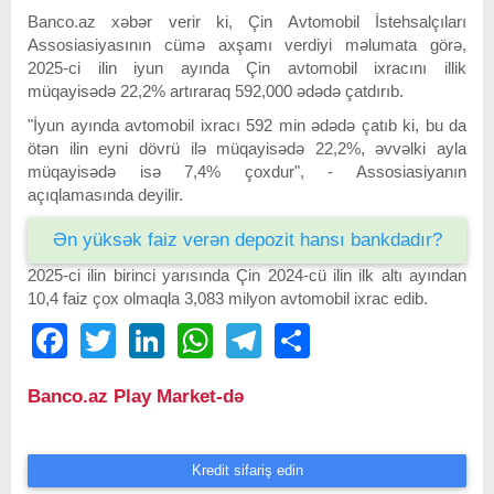
Banco.az xəbər verir ki, Çin Avtomobil İstehsalçıları
Assosiasiyasının cümə axşamı verdiyi məlumata görə,
2025-ci ilin iyun ayında Çin avtomobil ixracını illik
müqayisədə 22,2% artıraraq 592,000 ədədə çatdırıb.
"İyun ayında avtomobil ixracı 592 min ədədə çatıb ki, bu da
ötən ilin eyni dövrü ilə müqayisədə 22,2%, əvvəlki ayla
müqayisədə isə 7,4% çoxdur", - Assosiasiyanın
açıqlamasında deyilir.
Ən yüksək faiz verən depozit hansı bankdadır?
2025-ci ilin birinci yarısında Çin 2024-cü ilin ilk altı ayından
10,4 faiz çox olmaqla 3,083 milyon avtomobil ixrac edib.
Facebook
Twitter
LinkedIn
WhatsApp
Telegram
Share
Banco.az Play Market-də
Kredit sifariş edin