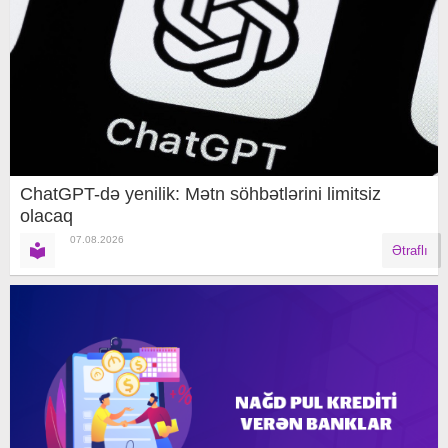
ChatGPT-də yenilik: Mətn söhbətlərini limitsiz
olacaq
07.08.2026
Ətraflı