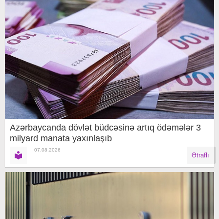
Azərbaycanda dövlət büdcəsinə artıq ödəmələr 3
milyard manata yaxınlaşıb
07.08.2026
Ətraflı