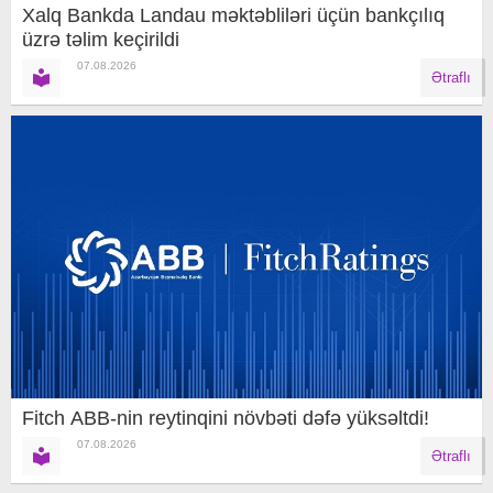
Xalq Bankda Landau məktəbliləri üçün bankçılıq
üzrə təlim keçirildi
07.08.2026
Ətraflı
Fitch ABB-nin reytinqini növbəti dəfə yüksəltdi!
07.08.2026
Ətraflı