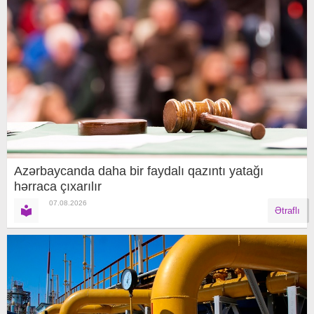
Azərbaycanda daha bir faydalı qazıntı yatağı
hərraca çıxarılır
07.08.2026
Ətraflı