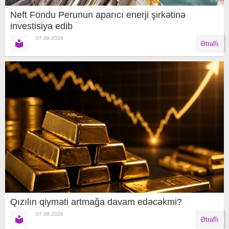
Neft Fondu Perunun aparıcı enerji şirkətinə
investisiya edib
07.08.2026
Ətraflı
Qızılın qiyməti artmağa davam edəcəkmi?
07.08.2026
Ətraflı