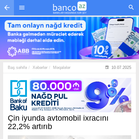
Skip to main content
Baş səhifə
Xəbərlər
Məqalələr
10.07.2025
Çin iyunda avtomobil ixracını
22,2% artırıb