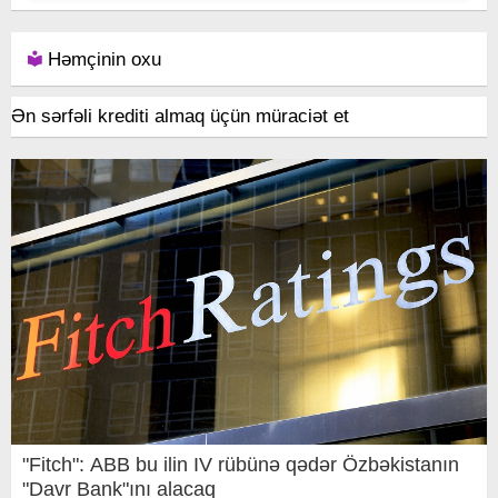
Həmçinin oxu
Ən sərfəli krediti almaq üçün müraciət et
"Fitch": ABB bu ilin IV rübünə qədər Özbəkistanın
"Davr Bank"ını alacaq