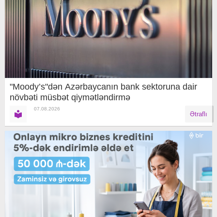
"Moody’s"dən Azərbaycanın bank sektoruna dair
növbəti müsbət qiymətləndirmə
07.08.2026
Ətraflı