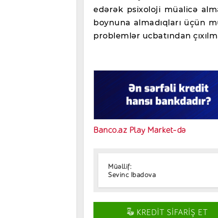
edərək psixoloji müalicə alma
boynuna almadıqları üçün mü
problemlər ucbatından çıxılm
Banco.az Play Market-də
Müəllif:
Sevinc Ibadova
KREDİT SİFARİŞ ET