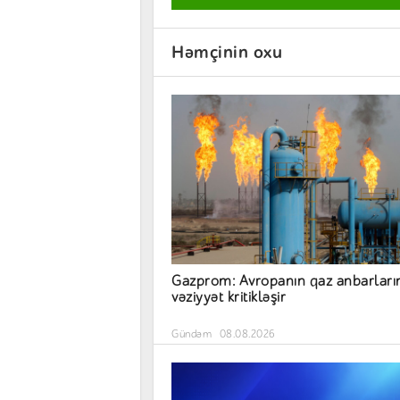
Həmçinin oxu
Gazprom: Avropanın qaz anbarları
vəziyyət kritikləşir
Gündəm
08.08.2026