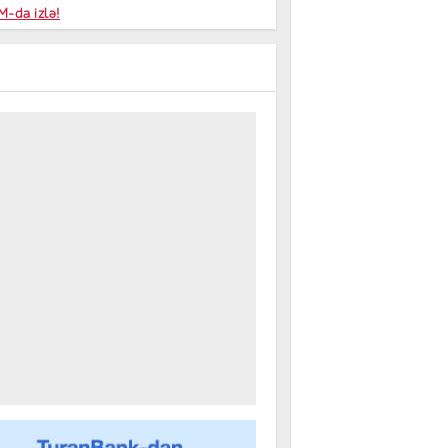
niyalar
-da izlə!
farişi
m