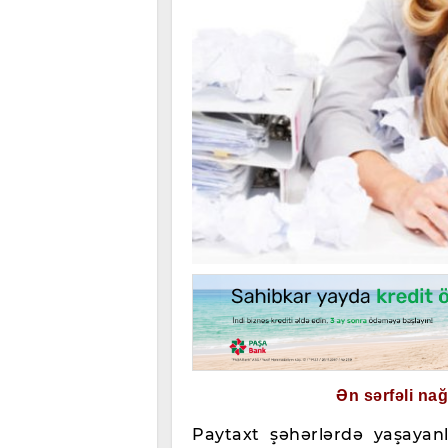
Ən sərfəli na
Paytaxt şəhərlərdə yaşayanl