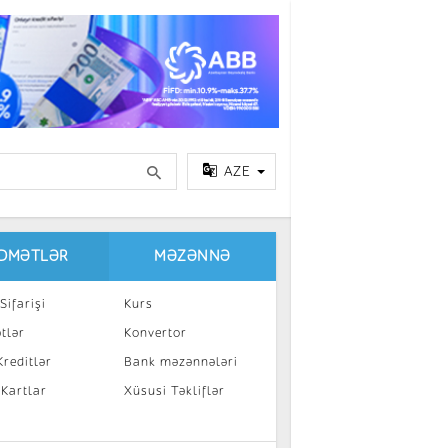
AZE
IDMƏTLƏR
MƏZƏNNƏ
Sifarişi
Kurs
tlər
Konvertor
reditlər
Bank məzənnələri
 Kartlar
Xüsusi Təkliflər
a