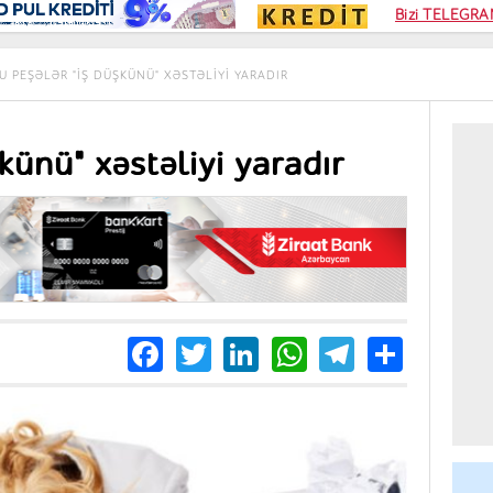
Kampa
Bizi TELEGRAM
Kart si
U PEŞƏLƏR "IŞ DÜŞKÜNÜ" XƏSTƏLIYI YARADIR
künü" xəstəliyi yaradır
Facebook
Twitter
LinkedIn
WhatsApp
Telegra
Share