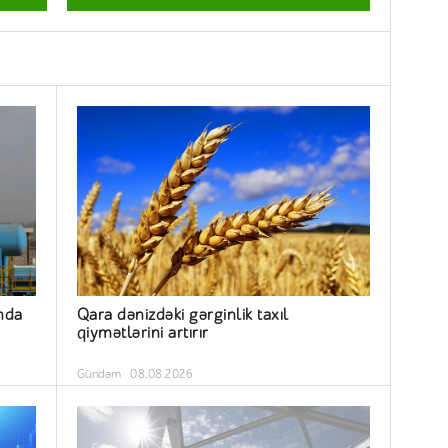
nda
Qara dənizdəki gərginlik taxıl
qiymətlərini artırır
Gündəm
08.08.2026