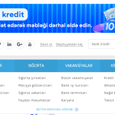
Daxil ol
Qeydiyyatdan keç
R
SIĞORTA
VAKANSIYALAR
X
Sığorta şirkətləri
Bütün vakansiyalar
Kredit 
arı
Maliyyə göstəriciləri
Bank işi kursları
Əmanə
ciləri
Sığorta xəbərləri
Bank terminləri
Nağd K
8
Faydalı məlumatlar
Karyera
Taksit
Sığorta kalkulyatoru
Peşakar inkişaf
İpotek
BÜTÜN MENYUNU GÖSTƏR