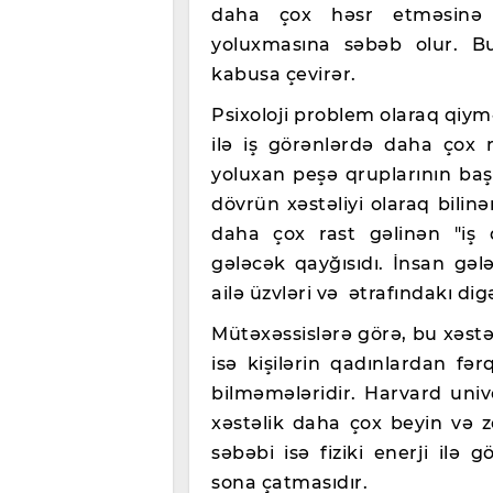
daha çox həsr etməsinə v
yoluxmasına səbəb olur. Bu
kabusa çevirər.
Psixoloji problem olaraq qiym
ilə iş görənlərdə daha çox 
yoluxan peşə qruplarının başı
dövrün xəstəliyi olaraq bili
daha çox rast gəlinən "iş d
gələcək qayğısıdı. İnsan gəl
ailə üzvləri və ətrafındakı di
Mütəxəssislərə görə, bu xəstə
isə kişilərin qadınlardan fər
bilməmələridir. Harvard univ
xəstəlik daha çox beyin və z
səbəbi isə fiziki enerji ilə 
sona çatmasıdır.