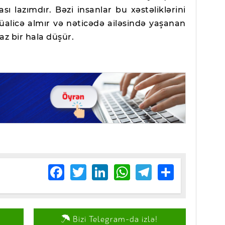
sı lazımdır. Bəzi insanlar bu xəstəliklərini
alicə almır və nəticədə ailəsində yaşanan
az bir hala düşür.
Facebook
Twitter
LinkedIn
WhatsApp
Telegram
Share
Bizi Telegram-da izlə!