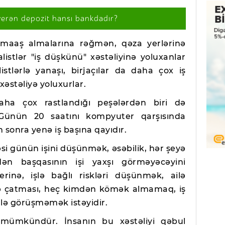
verən depozit hansı bankdadır?
maaş almalarına rəğmən, qəza yerlərinə
stlər "iş düşkünü" xəstəliyinə yoluxanlar
istlərlə yanaşı, birjaçılar da daha çox iş
əstəliyə yoluxurlar.
daha çox rastlandığı peşələrdən biri də
 Günün 20 saatını kompyuter qarşısında
sonra yenə iş başına qayıdır.
əsi günün işini düşünmək, əsəbilik, hər şeyə
ən başqasının işi yaxşı görməyəcəyini
nə, işlə bağlı riskləri düşünmək, ailə
ə çatması, heç kimdən kömək almamaq, iş
lə görüşməmək istəyidir.
 mümkündür. İnsanın bu xəstəliyi qəbul