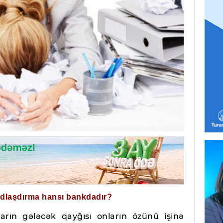
ğdlaşdırma hansı bankdadır?
arın gələcək qayğısı onların özünü işinə