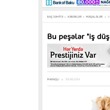
Maraqlı
BancoTV
Müsahibə
BAŞ SƏHIFƏ
XƏBƏRLƏR
MƏQALƏLƏR
B
Bu peşələr "iş düş
MARAQLI
09.06.2014