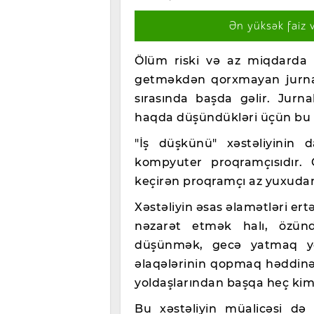
Ən yüksək faiz 
Ölüm riski və az miqdarda 
getməkdən qorxmayan jurnali
sırasında başda gəlir. Jurnal
haqda düşündükləri üçün bu x
"İş düşkünü" xəstəliyinin 
kompyuter proqramçısıdır.
keçirən proqramçı az yuxudan 
Xəstəliyin əsas əlamətləri ert
nəzarət etmək halı, özünd
düşünmək, gecə yatmaq yeri
əlaqələrinin qopmaq həddin
yoldaşlarından başqa heç kim
Bu xəstəliyin müalicəsi də