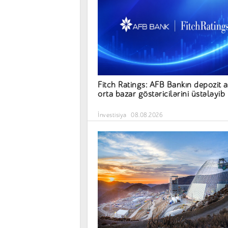
Fitch Ratings: AFB Bankın depozit a
orta bazar göstəricilərini üstələyib
İnvestisiya
08.08.2026