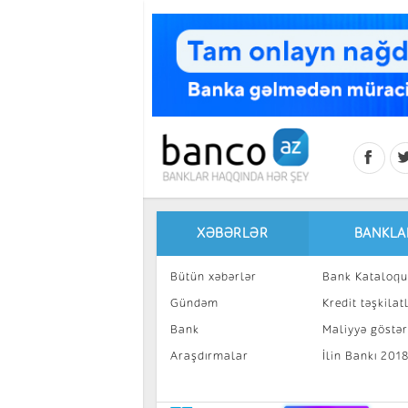
Skip to main content
XƏBƏRLƏR
BANKLA
Bütün xəbərlər
Bank Kataloqu
Gündəm
Kredit təşkilatl
Bank
Maliyyə göstəri
Araşdırmalar
İlin Bankı 201
İnvestisiya