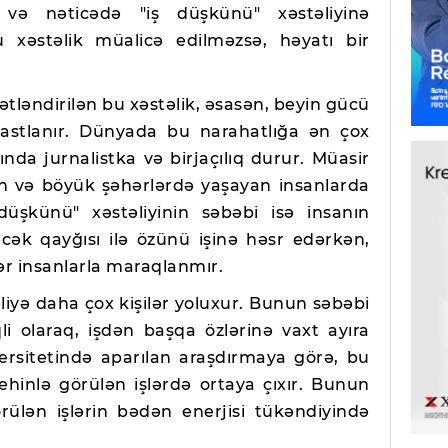
ə nəticədə "iş düşkünü" xəstəliyinə
 xəstəlik müalicə edilməzsə, həyatı bir
ətləndirilən bu xəstəlik, əsasən, beyin gücü
rastlanır. Dünyada bu narahatlığa ən çox
nda jurnalistka və birjaçılıq durur. Müasir
nən və böyük şəhərlərdə yaşayan insanlarda
üşkünü" xəstəliyinin səbəbi isə insanın
əcək qayğısı ilə özünü işinə həsr edərkən,
gər insanlarla maraqlanmır.
liyə daha çox kişilər yoluxur. Bunun səbəbi
qli olaraq, işdən başqa özlərinə vaxt ayıra
ersitetində aparılan araşdırmaya görə, bu
ehinlə görülən işlərdə ortaya çıxır. Bunun
görülən işlərin bədən enerjisi tükəndiyində