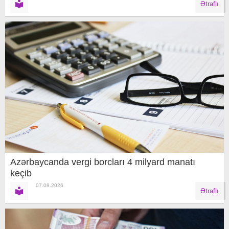
Ətraflı
Azərbaycanda vergi borcları 4 milyard manatı
keçib
07.08.2026
Ətraflı