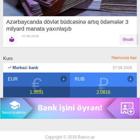
Azərbaycanda dövlət büdcəsinə artıq ödəmələr 3
milyard manata yaxınlaşıb
07.08.2026
Ətraflı
Hamısına bax
Kurs
Mərkəzi bank
07.08.2026
₽
$
RUB
USD
2.0816
1.7
Copyright © 2018 Banco.az