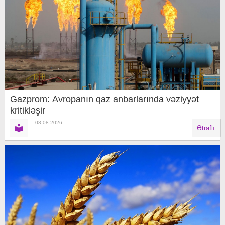
Gazprom: Avropanın qaz anbarlarında vəziyyət
kritikləşir
08.08.2026
Ətraflı