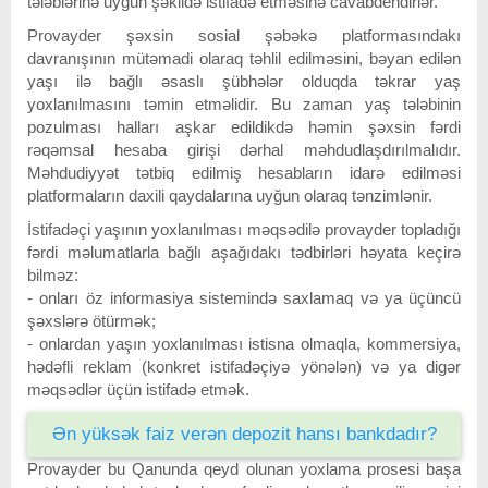
tələblərinə uyğun şəkildə istifadə etməsinə cavabdehdirlər.
Provayder şəxsin sosial şəbəkə platformasındakı
davranışının mütəmadi olaraq təhlil edilməsini, bəyan edilən
yaşı ilə bağlı əsaslı şübhələr olduqda təkrar yaş
yoxlanılmasını təmin etməlidir. Bu zaman yaş tələbinin
pozulması halları aşkar edildikdə həmin şəxsin fərdi
rəqəmsal hesaba girişi dərhal məhdudlaşdırılmalıdır.
Məhdudiyyət tətbiq edilmiş hesabların idarə edilməsi
platformaların daxili qaydalarına uyğun olaraq tənzimlənir.
İstifadəçi yaşının yoxlanılması məqsədilə provayder topladığı
fərdi məlumatlarla bağlı aşağıdakı tədbirləri həyata keçirə
bilməz:
- onları öz informasiya sistemində saxlamaq və ya üçüncü
şəxslərə ötürmək;
- onlardan yaşın yoxlanılması istisna olmaqla, kommersiya,
hədəfli reklam (konkret istifadəçiyə yönələn) və ya digər
məqsədlər üçün istifadə etmək.
Ən yüksək faiz verən depozit hansı bankdadır?
Provayder bu Qanunda qeyd olunan yoxlama prosesi başa