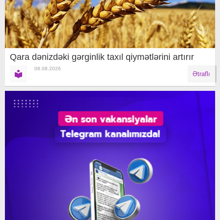
Qara dənizdəki gərginlik taxıl qiymətlərini artırır
08.08.2026
Ətraflı