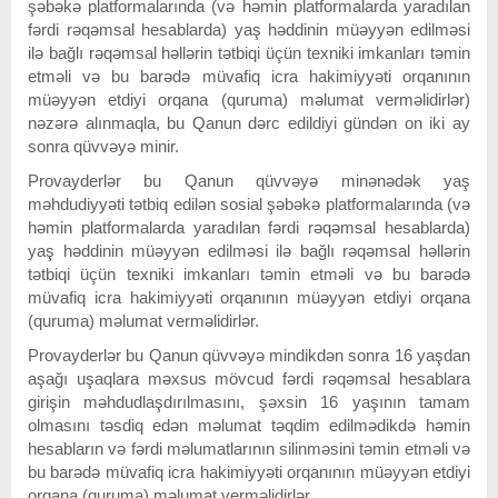
şəbəkə platformalarında (və həmin platformalarda yaradılan
fərdi rəqəmsal hesablarda) yaş həddinin müəyyən edilməsi
ilə bağlı rəqəmsal həllərin tətbiqi üçün texniki imkanları təmin
etməli və bu barədə müvafiq icra hakimiyyəti orqanının
müəyyən etdiyi orqana (quruma) məlumat verməlidirlər)
nəzərə alınmaqla, bu Qanun dərc edildiyi gündən on iki ay
sonra qüvvəyə minir.
Provayderlər bu Qanun qüvvəyə minənədək yaş
məhdudiyyəti tətbiq edilən sosial şəbəkə platformalarında (və
həmin platformalarda yaradılan fərdi rəqəmsal hesablarda)
yaş həddinin müəyyən edilməsi ilə bağlı rəqəmsal həllərin
tətbiqi üçün texniki imkanları təmin etməli və bu barədə
müvafiq icra hakimiyyəti orqanının müəyyən etdiyi orqana
(quruma) məlumat verməlidirlər.
Provayderlər bu Qanun qüvvəyə mindikdən sonra 16 yaşdan
aşağı uşaqlara məxsus mövcud fərdi rəqəmsal hesablara
girişin məhdudlaşdırılmasını, şəxsin 16 yaşının tamam
olmasını təsdiq edən məlumat təqdim edilmədikdə həmin
hesabların və fərdi məlumatlarının silinməsini təmin etməli və
bu barədə müvafiq icra hakimiyyəti orqanının müəyyən etdiyi
orqana (quruma) məlumat verməlidirlər.