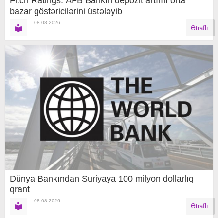
Fitch Ratings: AFB Bankın depozit artımı orta
bazar göstəricilərini üstələyib
08.08.2026
Ətraflı
Dünya Bankından Suriyaya 100 milyon dollarlıq
qrant
08.08.2026
Ətraflı