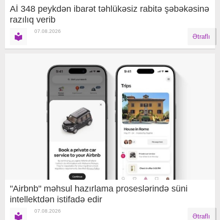
Aİ 348 peykdən ibarət təhlükəsiz rabitə şəbəkəsinə
razılıq verib
07.08.2026
Ətraflı
"Airbnb" məhsul hazırlama proseslərində süni
intellektdən istifadə edir
07.08.2026
Ətraflı