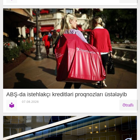
ABŞ-da istehlakçı kreditləri proqnozları üstələyib
07.08.2026
Ətraflı