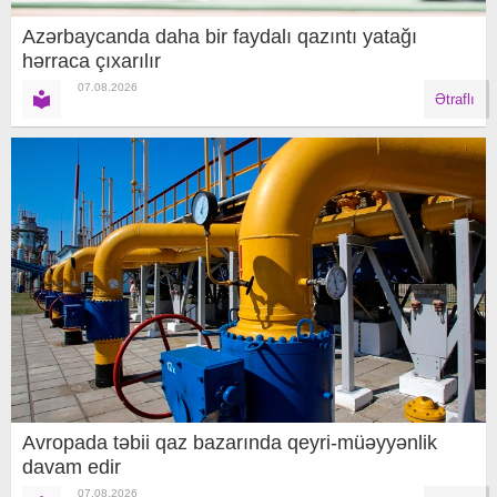
Azərbaycanda daha bir faydalı qazıntı yatağı
hərraca çıxarılır
07.08.2026
Ətraflı
Avropada təbii qaz bazarında qeyri-müəyyənlik
davam edir
07.08.2026