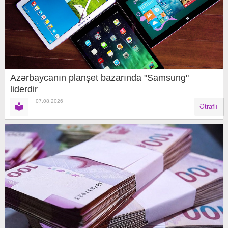
Azərbaycanın planşet bazarında "Samsung"
liderdir
07.08.2026
Ətraflı