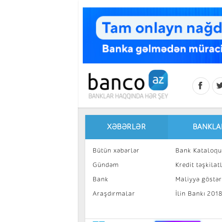
Skip to main content
XƏBƏRLƏR
BANKLA
Bütün xəbərlər
Bank Kataloqu
Gündəm
Kredit təşkilatl
Bank
Maliyyə göstəri
Araşdırmalar
İlin Bankı 201
İnvestisiya