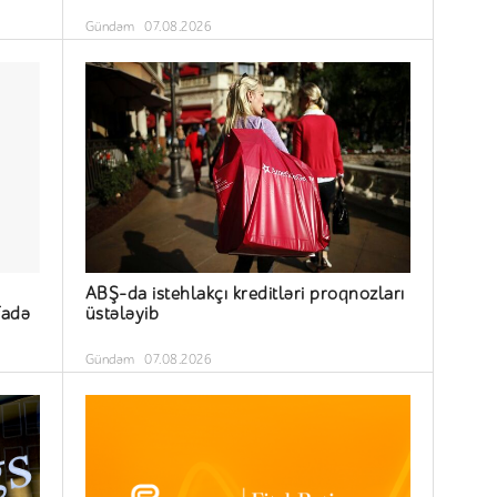
Gündəm
07.08.2026
ABŞ-da istehlakçı kreditləri proqnozları
fadə
üstələyib
Gündəm
07.08.2026