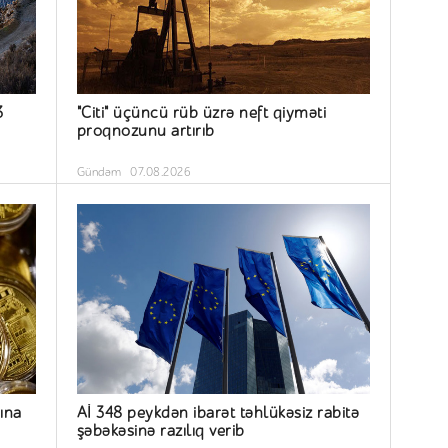
3
"Citi" üçüncü rüb üzrə neft qiyməti
proqnozunu artırıb
Gündəm
07.08.2026
sına
Aİ 348 peykdən ibarət təhlükəsiz rabitə
şəbəkəsinə razılıq verib