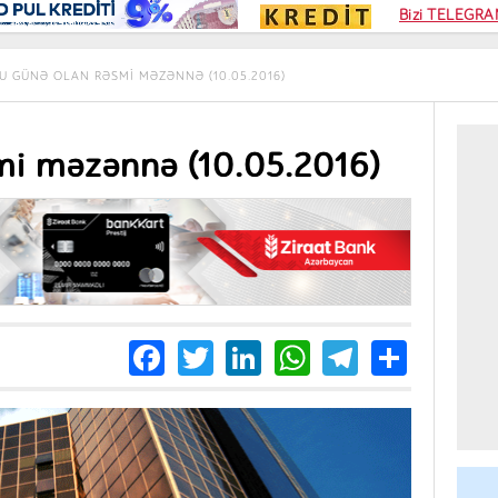
Kampa
Bizi TELEGRAM
Kart si
U GÜNƏ OLAN RƏSMI MƏZƏNNƏ (10.05.2016)
mi məzənnə (10.05.2016)
Facebook
Twitter
LinkedIn
WhatsApp
Telegra
Share