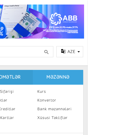
AZE
IDMƏTLƏR
MƏZƏNNƏ
Sifarişi
Kurs
tlər
Konvertor
reditlər
Bank məzənnələri
 Kartlar
Xüsusi Təkliflər
a