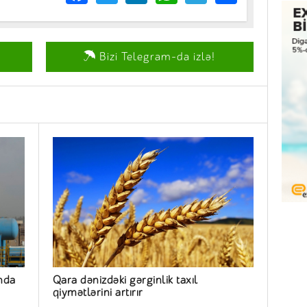
Bizi Telegram-da izlə!
nda
Qara dənizdəki gərginlik taxıl
qiymətlərini artırır