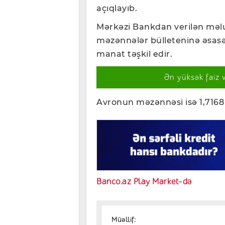
açıqlayıb.
Mərkəzi Bankdan verilən məl
məzənnələr bülleteninə əsasə
manat təşkil edir.
Ən yüksək faiz 
Avronun məzənnəsi isə 1,7168 
Banco.az Play Market-də
Müəllif: