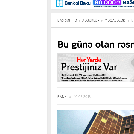
Maraqlı
BancoTV
Müsahibə
BAŞ SƏHIFƏ
XƏBƏRLƏR
MƏQALƏLƏR
B
Bu günə olan rəs
BANK
10.05.2016