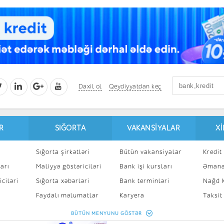
Daxil ol
Qeydiyyatdan keç
R
SIĞORTA
VAKANSIYALAR
X
Sığorta şirkətləri
Bütün vakansiyalar
Kredit 
arı
Maliyyə göstəriciləri
Bank işi kursları
Əmanə
ciləri
Sığorta xəbərləri
Bank terminləri
Nağd K
8
Faydalı məlumatlar
Karyera
Taksit
Sığorta kalkulyatoru
Peşakar inkişaf
İpotek
BÜTÜN MENYUNU GÖSTƏR