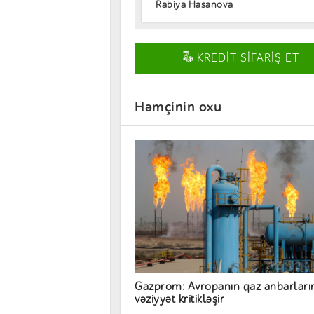
Rabiya Hasanova
KREDİT SİFARİŞ ET
Həmçinin oxu
Gazprom: Avropanın qaz anbarları
vəziyyət kritikləşir