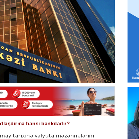
ğdlaşdırma hansı bankdadır?
may tarixinə valyuta məzənnələrini