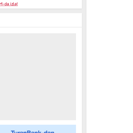
niyalar
-da izlə!
farişi
m