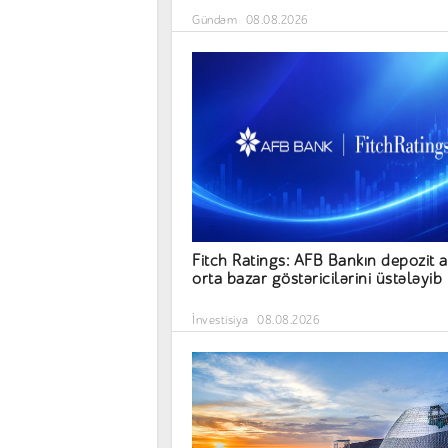
Gündəm
08.08.2026
Fitch Ratings: AFB Bankın depozit a
orta bazar göstəricilərini üstələyib
İnvestisiya
08.08.2026