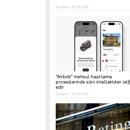
Gündəm
07.08.2026
"Airbnb" məhsul hazırlama
proseslərində süni intellektdən isti
edir
Gündəm
07.08.2026