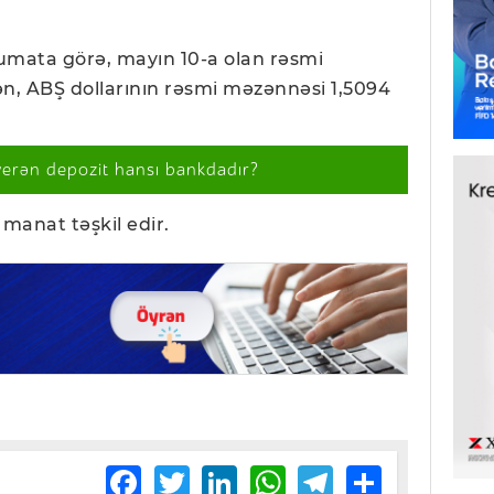
umata görə, mayın 10-a olan rəsmi
n, ABŞ dollarının rəsmi məzənnəsi 1,5094
verən depozit hansı bankdadır?
manat təşkil edir.
Facebook
Twitter
LinkedIn
WhatsApp
Telegram
Share