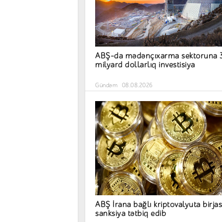
ABŞ-da mədənçıxarma sektoruna 
milyard dollarlıq investisiya
Gündəm
08.08.2026
ABŞ İrana bağlı kriptovalyuta birja
sanksiya tətbiq edib