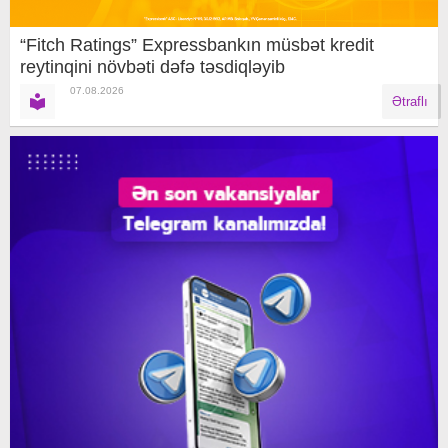
“Fitch Ratings” Expressbankın müsbət kredit
reytinqini növbəti dəfə təsdiqləyib
07.08.2026
Ətraflı