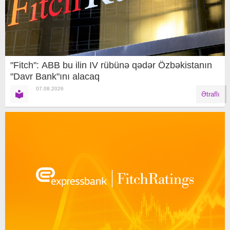
"Fitch": ABB bu ilin IV rübünə qədər Özbəkistanın
"Davr Bank"ını alacaq
07.08.2026
Ətraflı