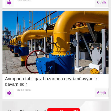
Ətraflı
Avropada təbii qaz bazarında qeyri-müəyyənlik
davam edir
07.08.2026
Ətraflı