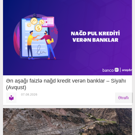
Ən aşağı faizlə nağd kredit verən banklar – Siyahı
(Avqust)
07.08.2026
Ətraflı