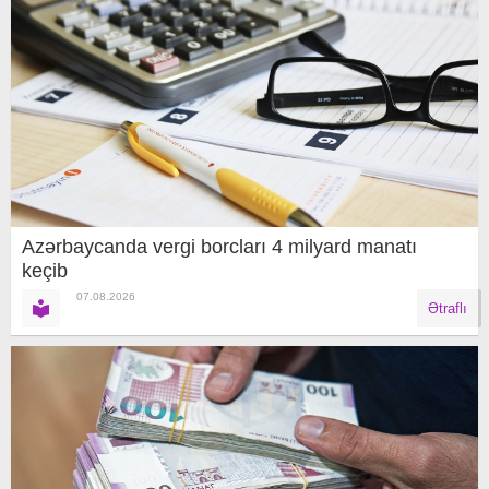
Azərbaycanda vergi borcları 4 milyard manatı
keçib
07.08.2026
Ətraflı