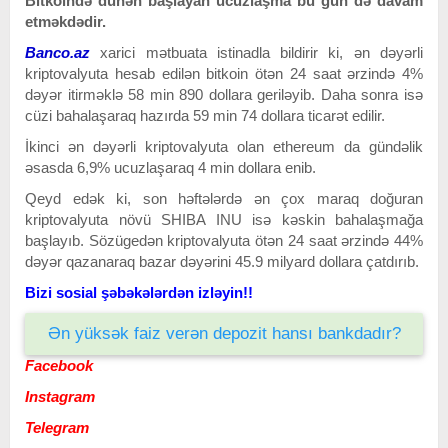
Bitkoində dünən başlayan ucuzlaşma bu gün də davam
etməkdədir.
Banco.az
xarici mətbuata istinadla bildirir ki, ə
n dəyərli
kriptovalyuta hesab edilən bitkoin ötən 24 saat ərzində 4%
dəyər itirməklə 58 min 890 dollara geriləyib. Daha sonra isə
cüzi bahalaşaraq hazırda 59 min 74 dollara ticarət edilir.
İkinci ən dəyərli kriptovalyuta olan ethereum da gündəlik
əsasda 6,9% ucuzlaşaraq 4 min dollara enib.
Qeyd edək ki, son həftələrdə ən çox maraq doğuran
kriptovalyuta növü SHIBA INU isə kəskin bahalaşmağa
başlayıb. Sözügedən kriptovalyuta ötən 24 saat ərzində 44%
dəyər qazanaraq bazar dəyərini 45.9 milyard dollara çatdırıb.
Bizi sosial şəbəkələrdən izləyin!!
Ən yüksək faiz verən depozit hansı bankdadır?
Facebook
Instagram
Telegram