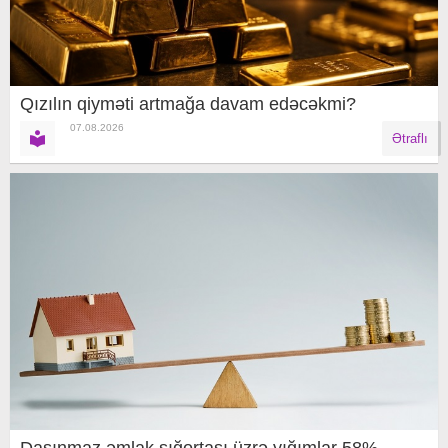
Qızılın qiyməti artmağa davam edəcəkmi?
07.08.2026
Ətraflı
Daşınmaz əmlak sığortası üzrə yığımlar 58%