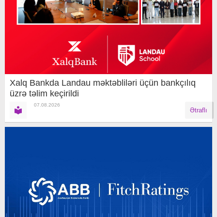
Xalq Bankda Landau məktəbliləri üçün bankçılıq
üzrə təlim keçirildi
07.08.2026
Ətraflı