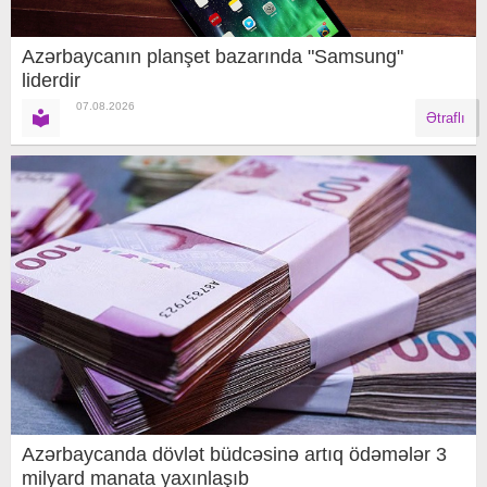
Azərbaycanın planşet bazarında "Samsung"
liderdir
07.08.2026
Ətraflı
Azərbaycanda dövlət büdcəsinə artıq ödəmələr 3
milyard manata yaxınlaşıb