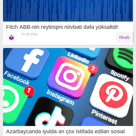
Fitch ABB-nin reytinqini növbəti dəfə yüksəltdi!
07.08.2026
Ətraflı
Azərbaycanda iyulda ən çox istifadə edilən sosial