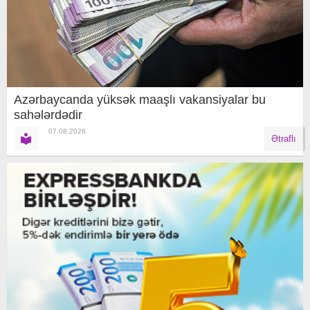
Azərbaycanda yüksək maaşlı vakansiyalar bu
sahələrdədir
07.08.2026
Ətraflı