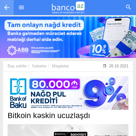
Skip to main content
Baş səhifə
Xəbərlər
Məqalələr
28.10.2021
Bitkoin kəskin ucuzlaşdı