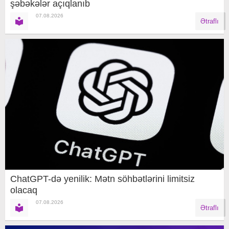
şəbəkələr açıqlanıb
07.08.2026
Ətraflı
ChatGPT-də yenilik: Mətn söhbətlərini limitsiz
olacaq
07.08.2026
Ətraflı