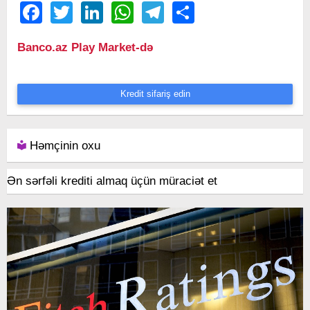
Facebook
Twitter
LinkedIn
WhatsApp
Telegram
Share
Banco.az Play Market-də
Kredit sifariş edin
Həmçinin oxu
Ən sərfəli krediti almaq üçün müraciət et