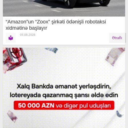
“Amazon”un “Zoox” şirkəti ödənişli robotaksi
xidmətinə başlayır
05.08.2026
Ətraflı