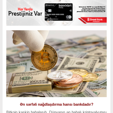
Ən sərfəli nağdlaşdırma hansı bankdadır?
Bitkoin kəskin bahalaşıb. Dünyanın ən bahalı kriptovalyutası