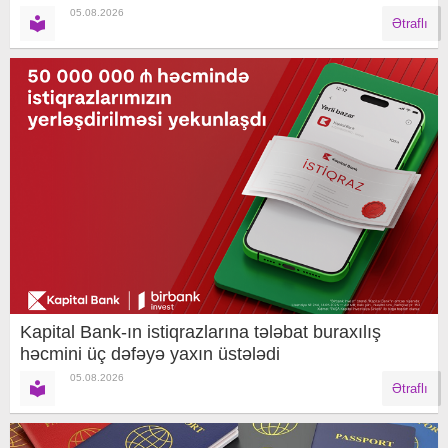
05.08.2026
Ətraflı
Kapital Bank-ın istiqrazlarına tələbat buraxılış
həcmini üç dəfəyə yaxın üstələdi
05.08.2026
Ətraflı