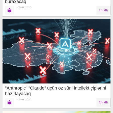
buraxacaq
05.08.2026
Ətraflı
"Anthropic" "Claude" üçün öz süni intellekt çiplərini
hazırlayacaq
05.08.2026
Ətraflı