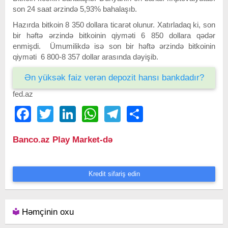
son 24 saat ərzində 5,93% bahalaşıb.
Hazırda bitkoin 8 350 dollara ticarət olunur. Xatırladaq ki, son
bir həftə ərzində bitkoinin qiyməti 6 850 dollara qədər
enmişdi. Ümumilikdə isə son bir həftə ərzində bitkoinin
qiyməti 6 800-8 357 dollar arasında dəyişib.
Ən yüksək faiz verən depozit hansı bankdadır?
fed.az
Facebook
Twitter
LinkedIn
WhatsApp
Telegram
Share
Banco.az Play Market-də
Kredit sifariş edin
Həmçinin oxu