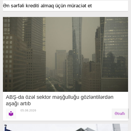
Ən sərfəli krediti almaq üçün müraciət et
ABŞ-da özəl sektor məşğulluğu gözləntilərdən
aşağı artıb
05.08.2026
Ətraflı