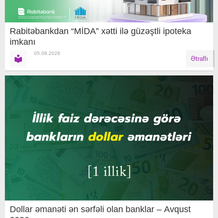
Rabitəbankdan “MİDA” xətti ilə güzəştli ipoteka
imkanı
05.08.2026
Ətraflı
Dollar əmanəti ən sərfəli olan banklar – Avqust