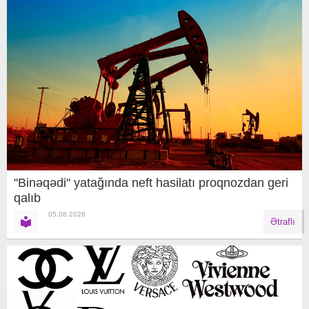
"Binəqədi" yatağında neft hasilatı proqnozdan geri
qalıb
05.08.2026
Ətraflı