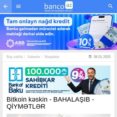
Skip to main content
Baş səhifə
Xəbərlər
Məqalələr
08.01.2020
Bitkoin kəskin - BAHALAŞIB -
QİYMƏTLƏR