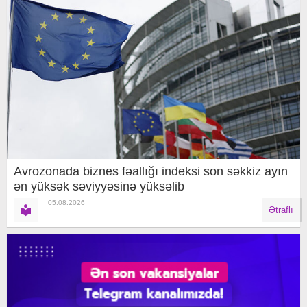
Avrozonada biznes fəallığı indeksi son səkkiz ayın
ən yüksək səviyyəsinə yüksəlib
05.08.2026
Ətraflı