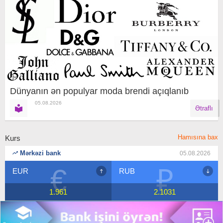
Dünyanın ən populyar moda brendi açıqlanıb
05.08.2026
Ətraflı
Hamısına bax
Kurs
Mərkəzi bank
05.08.2026
€
₽
EUR
RUB
1.961
2.1031