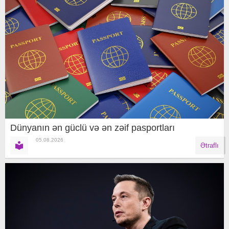
Dünyanın ən güclü və ən zəif pasportları
05.08.2026
Ətraflı