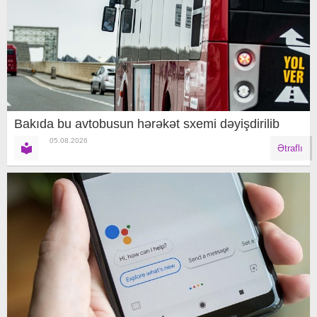
Bakıda bu avtobusun hərəkət sxemi dəyişdirilib
05.08.2026
Ətraflı