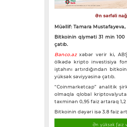
Ən sərfəli na
Müəllif: Tamara Mustafayeva,
Bitkoinin qiyməti 31 min 100
çatıb.
Banco.az
xəbər verir ki, ABŞ
ölkədə kripto investisiya fon
iştahını artırdığından bitkoi
yüksək səviyyəsinə çatıb.
“Coinmarketcap” analitik şir
olmaqla qlobal kriptovalyut
təxminən 0,95 faiz artaraq 1,2 
Bitkoinin dəyəri isə 3.8 faiz a
Ən yüksək faiz 