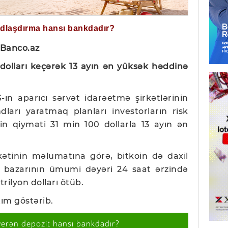
ğdlaşdırma hansı bankdadır?
 Banco.az
 dolları keçərək 13 ayın ən yüksək həddinə
-ın aparıcı sərvət idarəetmə şirkətlərinin
dları yaratmaq planları investorların risk
nin qiyməti 31 min 100 dollarla 13 ayın ən
kətinin məlumatına görə, bitkoin də daxil
a bazarının ümumi dəyəri 24 saat ərzində
trilyon dolları ötüb.
rtım göstərib.
verən depozit hansı bankdadır?