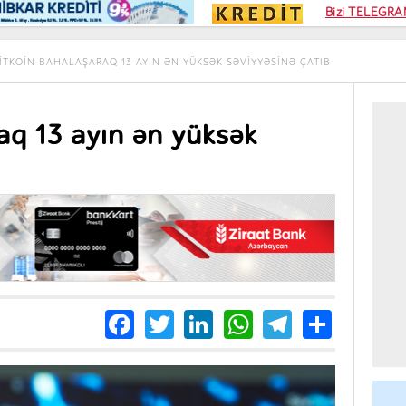
Kampa
Bizi TELEGRAM
Kart si
ITKOIN BAHALAŞARAQ 13 AYIN ƏN YÜKSƏK SƏVIYYƏSINƏ ÇATIB
aq 13 ayın ən yüksək
Facebook
Twitter
LinkedIn
WhatsApp
Telegra
Share