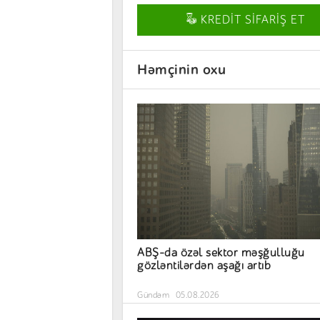
KREDİT SİFARİŞ ET
Həmçinin oxu
ABŞ-da özəl sektor məşğulluğu
gözləntilərdən aşağı artıb
Gündəm
05.08.2026