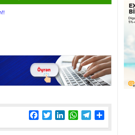
!!
Facebook
Twitter
LinkedIn
WhatsApp
Telegram
Share