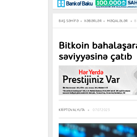
Maraqlı
BancoTV
Müsahibə
BAŞ SƏHIFƏ
XƏBƏRLƏR
MƏQALƏLƏR
B
Bitkoin bahalaşar
səviyyəsinə çatıb
KRIPTOVALYUTA
07.07.2023