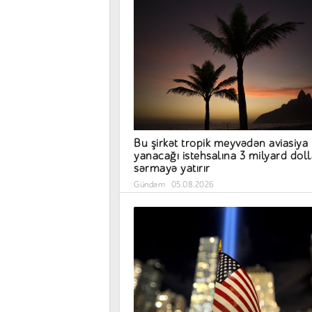
Bu şirkət tropik meyvədən aviasiya
yanacağı istehsalına 3 milyard doll
sərmayə yatırır
Gündəm
05.08.2026