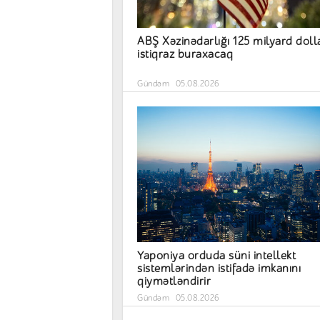
ABŞ Xəzinədarlığı 125 milyard doll
istiqraz buraxacaq
Gündəm
05.08.2026
Yaponiya orduda süni intellekt
sistemlərindən istifadə imkanını
qiymətləndirir
Gündəm
05.08.2026