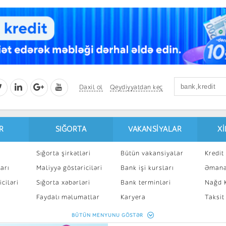
Daxil ol
Qeydiyyatdan keç
R
SIĞORTA
VAKANSIYALAR
X
Sığorta şirkətləri
Bütün vakansiyalar
Kredit 
arı
Maliyyə göstəriciləri
Bank işi kursları
Əmanə
ciləri
Sığorta xəbərləri
Bank terminləri
Nağd K
8
Faydalı məlumatlar
Karyera
Taksit
Sığorta kalkulyatoru
Peşakar inkişaf
İpotek
BÜTÜN MENYUNU GÖSTƏR