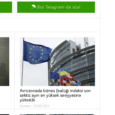
Bizi Telegram-da izlə!
Avrozonada biznes fəallığı indeksi son
səkkiz ayın ən yüksək səviyyəsinə
yüksəlib
Gündəm
05.08.2026