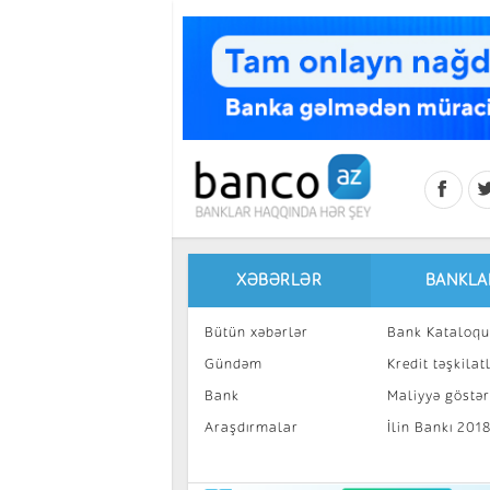
Skip to main content
XƏBƏRLƏR
BANKLA
Bütün xəbərlər
Bank Kataloqu
Gündəm
Kredit təşkilatl
Bank
Maliyyə göstəri
Araşdırmalar
İlin Bankı 201
İnvestisiya