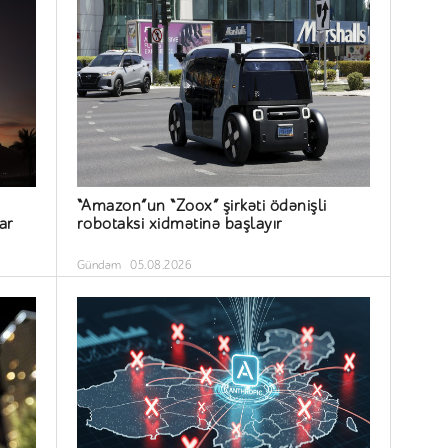
“Amazon”un “Zoox” şirkəti ödənişli
ar
robotaksi xidmətinə başlayır
Gündəm
05.08.2026