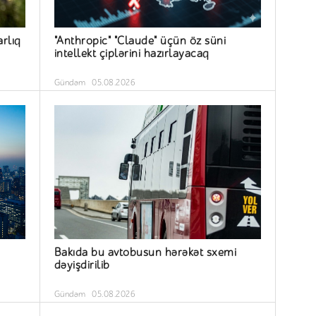
arlıq
"Anthropic" "Claude" üçün öz süni
intellekt çiplərini hazırlayacaq
Gündəm
05.08.2026
Bakıda bu avtobusun hərəkət sxemi
dəyişdirilib
Gündəm
05.08.2026