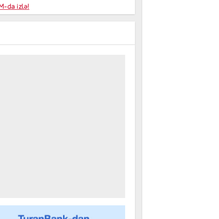
niyalar
-da izlə!
farişi
m