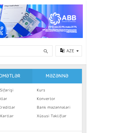
AZE
IDMƏTLƏR
MƏZƏNNƏ
Sifarişi
Kurs
tlər
Konvertor
reditlər
Bank məzənnələri
 Kartlar
Xüsusi Təkliflər
a