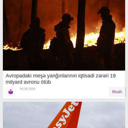
Avropadakı meşə yanğınlarının iqtisadi zərəri 19
milyard avronu ötüb
06.08.2026
Ətraflı