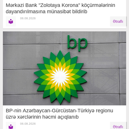
Mərkəzi Bank "Zolotaya Korona" köçürmələrinin
dayandırılmasına münasibət bildirib
06.08.2026
Ətraflı
BP-nin Azərbaycan-Gürcüstan-Türkiyə regionu
üzrə xərclərinin həcmi açıqlanıb
06.08.2026
Ətraflı