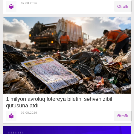
07.08.2026
Ətraflı
1 milyon avroluq lotereya biletini səhvən zibil
qutusuna atdı
07.08.2026
Ətraflı