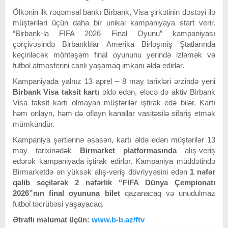
Ölkənin ilk rəqəmsal bankı Birbank, Visa şirkətinin dəstəyi ilə
müştəriləri üçün daha bir unikal kampaniyaya start verir.
“Birbank-la FIFA 2026 Final Oyunu” kampaniyası
çərçivəsində Birbanklılar Amerika Birləşmiş Ştatlarında
keçiriləcək möhtəşəm final oyununu yerində izləmək və
futbol atmosferini canlı yaşamaq imkanı əldə edirlər.
Kampaniyada yalnız 13 aprel – 8 may tarixləri ərzində yeni
Birbank Visa taksit kartı
əldə edən, eləcə də aktiv Birbank
Visa taksit kartı olmayan müştərilər iştirak edə bilər. Kartı
həm onlayn, həm də oflayn kanallar vasitəsilə sifariş etmək
mümkündür.
Kampaniya şərtlərinə əsasən, kartı əldə edən müştərilər 13
may tarixinədək
Birmarket platformasında
alış-veriş
edərək kampaniyada iştirak edirlər. Kampaniya müddətində
Birmarketdə ən yüksək alış-veriş dövriyyəsini edən
1 nəfər
qalib seçilərək 2 nəfərlik “FIFA Dünya Çempionatı
2026”nın final oyununa bilet
qazanacaq və unudulmaz
futbol təcrübəsi yaşayacaq.
Ətraflı məlumat üçün:
www.b-b.az/ftv