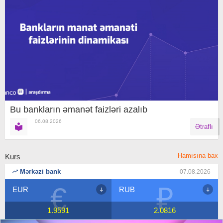
Bu bankların əmanət faizləri azalıb
06.08.2026
Ətraflı
Hamısına bax
Kurs
Mərkəzi bank
07.08.2026
₽
$
RUB
USD
2.0816
1.7