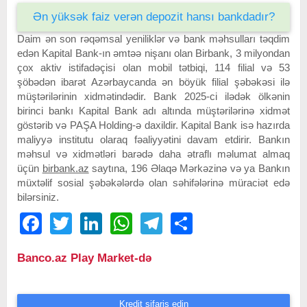
Ən yüksək faiz verən depozit hansı bankdadır?
Daim ən son rəqəmsal yeniliklər və bank məhsulları təqdim
edən Kapital Bank-ın əmtəə nişanı olan Birbank, 3 milyondan
çox aktiv istifadəçisi olan mobil tətbiqi, 114 filial və 53
şöbədən ibarət Azərbaycanda ən böyük filial şəbəkəsi ilə
müştərilərinin xidmətindədir. Bank 2025-ci ilədək ölkənin
birinci bankı Kapital Bank adı altında müştərilərinə xidmət
göstərib və PAŞA Holding-ə daxildir. Kapital Bank isə hazırda
maliyyə institutu olaraq fəaliyyətini davam etdirir. Bankın
məhsul və xidmətləri barədə daha ətraflı məlumat almaq
üçün
birbank.az
saytına, 196 Əlaqə Mərkəzinə və ya Bankın
müxtəlif sosial şəbəkələrdə olan səhifələrinə müraciət edə
bilərsiniz.
Facebook
Twitter
LinkedIn
WhatsApp
Telegram
Share
Banco.az Play Market-də
Kredit sifariş edin