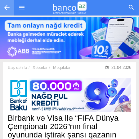
Skip to main content
Baş səhifə
Xəbərlər
Məqalələr
21.04.2026
Birbank və Visa ilə “FIFA Dünya
Çempionatı 2026”nın final
oyununda iştirak şansı qazanın