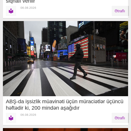
siqnalı verilir
06.08.2026
Ətraflı
ABŞ-da işsizlik müavinəti üçün müraciətlər üçüncü
həftədir ki, 200 mindən aşağıdır
06.08.2026
Ətraflı