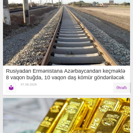
Rusiyadan Ermənistana Azərbaycandan keçməklə
8 vaqon buğda, 10 vaqon daş kömür göndəriləcək
07.08.2026
Ətraflı