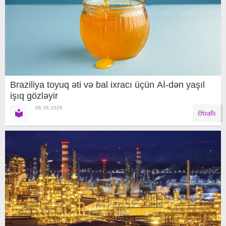
Braziliya toyuq əti və bal ixracı üçün Aİ-dən yaşıl
işıq gözləyir
06.08.2026
Ətraflı