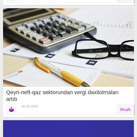
Qeyri-neft-qaz sektorundan vergi daxilolmaları
artıb
06.08.2026
Ətraflı