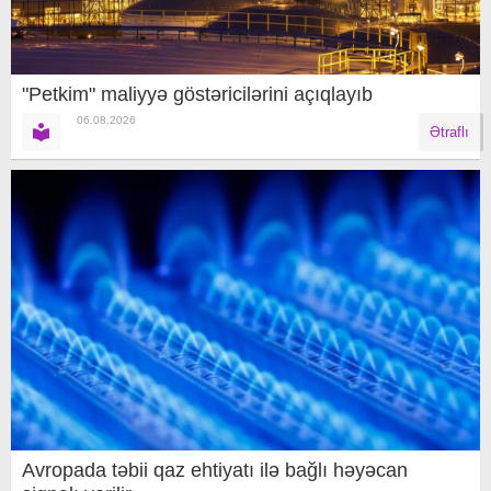
"Petkim" maliyyə göstəricilərini açıqlayıb
06.08.2026
Ətraflı
Avropada təbii qaz ehtiyatı ilə bağlı həyəcan