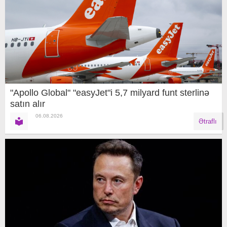
"Apollo Global" "easyJet"i 5,7 milyard funt sterlinə
satın alır
06.08.2026
Ətraflı