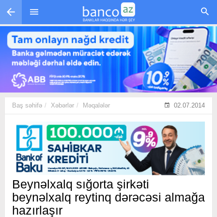
Skip to main content
Baş səhifə
Xəbərlər
Məqalələr
02.07.2014
Beynəlxalq sığorta şirkəti
beynəlxalq reytinq dərəcəsi almağa
hazırlaşır