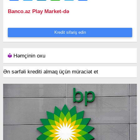
Banco.az Play Market-də
Kredit sifariş edin
Həmçinin oxu
Ən sərfəli krediti almaq üçün müraciət et