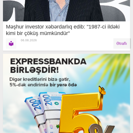
Məşhur investor xəbərdarlıq edib: "1987-ci ildəki
kimi bir çöküş mümkündür"
06.08.2026
Ətraflı