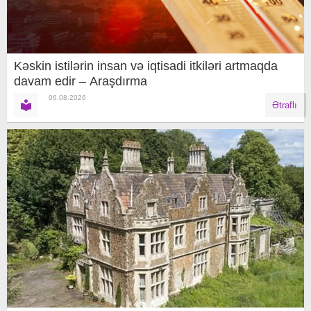
Kəskin istilərin insan və iqtisadi itkiləri artmaqda
davam edir – Araşdırma
06.08.2026
Ətraflı