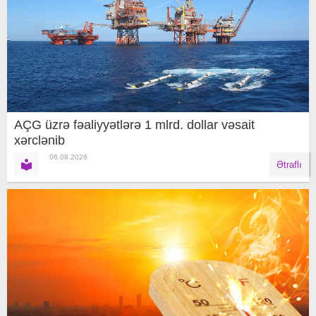
AÇG üzrə fəaliyyətlərə 1 mlrd. dollar vəsait
xərclənib
06.08.2026
Ətraflı