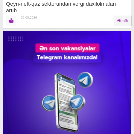
Qeyri-neft-qaz sektorundan vergi daxilolmaları
artıb
06.08.2026
Ətraflı