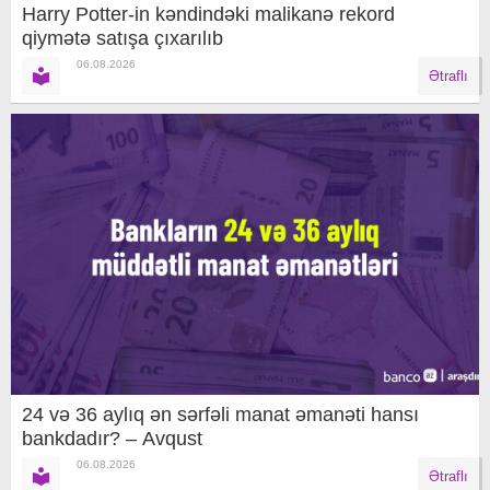
Harry Potter-in kəndindəki malikanə rekord
qiymətə satışa çıxarılıb
06.08.2026
Ətraflı
24 və 36 aylıq ən sərfəli manat əmanəti hansı
bankdadır? – Avqust
06.08.2026
Ətraflı