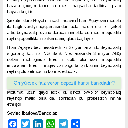
bazara çıxışın təmin edilməsi məqsədilə tədbirlər planı
həyata keçirir.
Şirkətin İdarə Heyətinin sədr müavini İlham Ağayevin məsələ
ilə bağlı verdiyi açıqlamasından belə məlum olur ki, şirkət
artıq beynəlxalq reytinq dərəcəsinin əldə edilməsi məqsədilə
reytinq agentlikləri ilə ilkin danışıqlara başlayıb.
İlham Ağayev belə hesab edir ki, 27 iyun tarixində Beynəlxalq
sığorta şirkəti ilə ING Bank N.V. arasında 3 milyon ABŞ
dolları məbləğində kreditin cəlb olunması məqsədilə
imzalanan kredit müqaviləsi sığorta şirkətinin beynəlxalq
reytinq əldə etməsinə kömək edəcək.
Ən yüksək faiz verən depozit hansı bankdadır?
Məlumat üçün qeyd edək ki, şirkət əvvəllər beynəlxalq
reytinqə malik olsa da, sonradan bu prosesdən imtina
etmişdi.
Sevinc İbadova/Banco.az
Facebook
Twitter
LinkedIn
WhatsApp
Telegram
Share