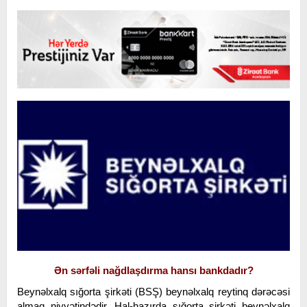
Ən sərfəli nağdlaşdırma hansı bankdadır?
Beynəlxalq sığorta şirkəti (BSŞ) beynəlxalq reytinq dərəcəsi
almaq niyyətindədir. Hal-hazırda sığorta şirkəti beynəlxalq