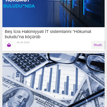
Beş İcra Hakimiyyəti İT sistemlərini “Hökumət
buludu”na köçürüb
06.08.2026
Ətraflı