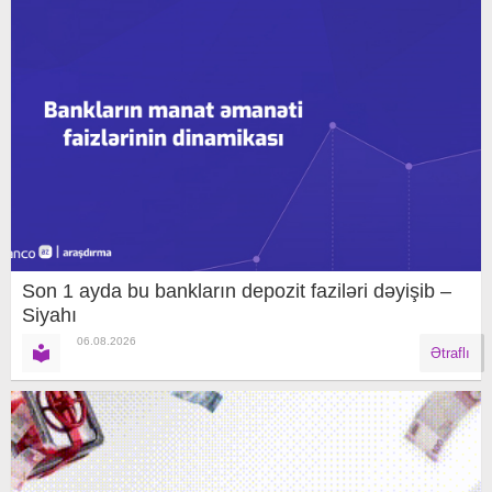
Son 1 ayda bu bankların depozit faziləri dəyişib –
Siyahı
06.08.2026
Ətraflı