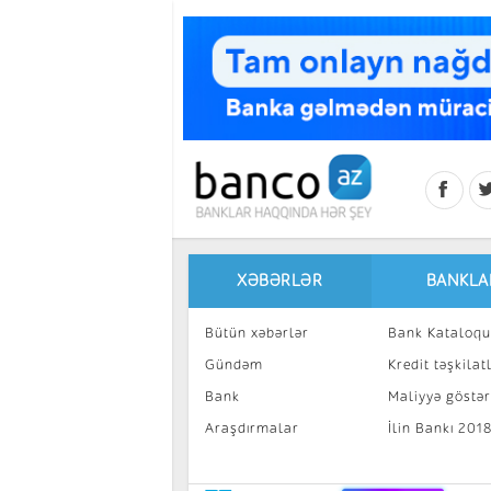
Skip to main content
XƏBƏRLƏR
BANKLA
Bütün xəbərlər
Bank Kataloqu
Gündəm
Kredit təşkilatl
Bank
Maliyyə göstəri
Araşdırmalar
İlin Bankı 201
İnvestisiya