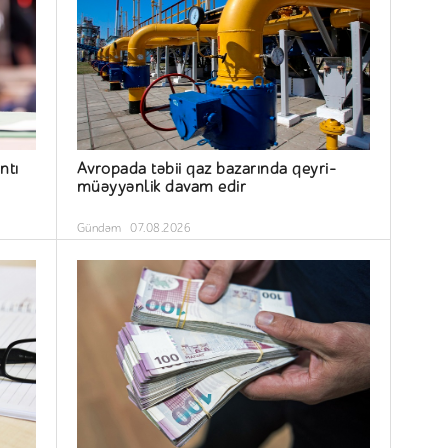
ntı
Avropada təbii qaz bazarında qeyri-
müəyyənlik davam edir
Gündəm
07.08.2026