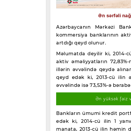
Ən sərfəli na
Azərbaycanın Mərkəzi Ban
kommersiya banklarının akti
artdığı qeyd olunur.
Məlumatda deyilir ki, 2014-cü
aktiv əməliyyatların 72,83%
illərin əvvəlində qeydə alın
qeyd edək ki, 2013-cü ilin 
əvvəlində isə 73,53%-ə bərabər
Ən yüksək faiz 
Bankların ümumi kredit portfe
edək ki, 2014-cü ilin 1 yan
manata, 2013-cü ilin həmin d