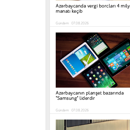
Azərbaycanda vergi borcları 4 mil
manatı keçib
Gündəm
07.08.2026
Azərbaycanın planşet bazarında
"Samsung" liderdir
Gündəm
07.08.2026