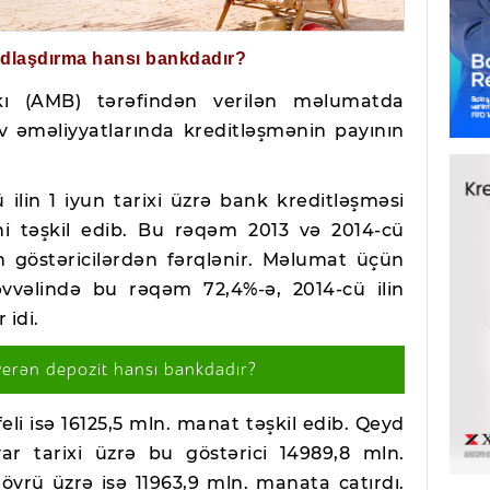
ğdlaşdırma hansı bankdadır?
kı (AMB) tərəfindən verilən məlumatda
v əməliyyatlarında kreditləşmənin payının
 ilin 1 iyun tarixi üzrə bank kreditləşməsi
-ni təşkil edib. Bu rəqəm 2013 və 2014-cü
an göstəricilərdən fərqlənir. Məlumat üçün
əvvəlində bu rəqəm 72,4%-ə, 2014-cü ilin
 idi.
verən depozit hansı bankdadır?
li isə 16125,5 mln. manat təşkil edib. Qeyd
var tarixi üzrə bu göstərici 14989,8 mln.
övrü üzrə isə 11963,9 mln. manata çatırdı.