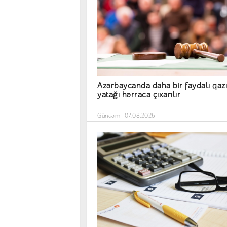
Azərbaycanda daha bir faydalı qazı
yatağı hərraca çıxarılır
Gündəm
07.08.2026