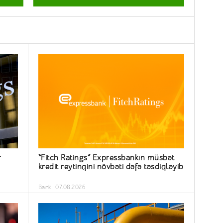
r
“Fitch Ratings” Expressbankın müsbət
kredit reytinqini növbəti dəfə təsdiqləyib
Bank
07.08.2026