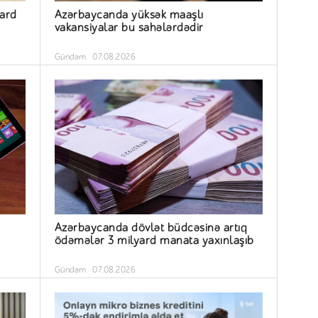
yard
Azərbaycanda yüksək maaşlı
vakansiyalar bu sahələrdədir
Gündəm
07.08.2026
Azərbaycanda dövlət büdcəsinə artıq
ödəmələr 3 milyard manata yaxınlaşıb
Gündəm
07.08.2026