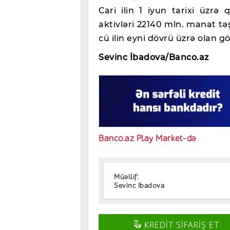
Cari ilin 1 iyun tarixi üzrə 
aktivləri 22140 mln. manat təşk
cü ilin eyni dövrü üzrə olan gös
Sevinc İbadova/Banco.az
Banco.az Play Market-də
Müəllif:
Sevinc Ibadova
KREDİT SİFARİŞ ET