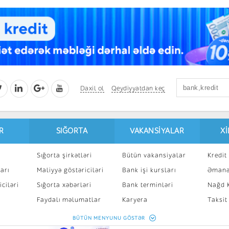
Daxil ol
Qeydiyyatdan keç
R
SIĞORTA
VAKANSIYALAR
X
Sığorta şirkətləri
Bütün vakansiyalar
Kredit 
arı
Maliyyə göstəriciləri
Bank işi kursları
Əmanə
ciləri
Sığorta xəbərləri
Bank terminləri
Nağd K
8
Faydalı məlumatlar
Karyera
Taksit
Sığorta kalkulyatoru
Peşakar inkişaf
İpotek
BÜTÜN MENYUNU GÖSTƏR