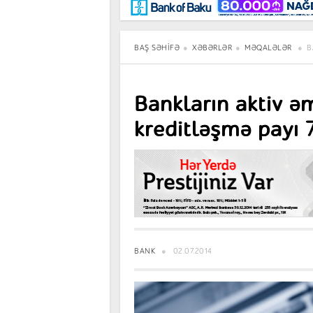
Maraqlı
BancoTV
Müsahibə
BAŞ SƏHIFƏ
XƏBƏRLƏR
MƏQALƏLƏR
B
Bankların aktiv əm
kreditləşmə payı 
BANK
02.07.2014