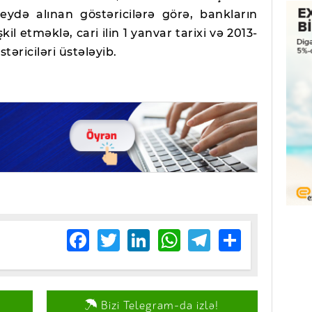
qeydə alınan göstəricilərə görə, bankların
il etməklə, cari ilin 1 yanvar tarixi və 2013-
təriciləri üstələyib.
Facebook
Twitter
LinkedIn
WhatsApp
Telegram
Share
Bizi Telegram-da izlə!