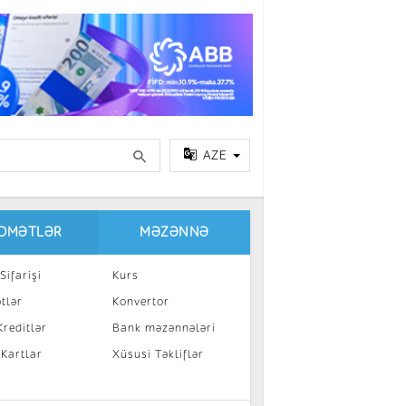
AZE
IDMƏTLƏR
MƏZƏNNƏ
Sifarişi
Kurs
tlər
Konvertor
reditlər
Bank məzənnələri
 Kartlar
Xüsusi Təkliflər
a