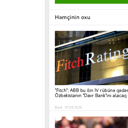
Həmçinin oxu
"Fitch": ABB bu ilin IV rübünə qədə
Özbəkistanın "Davr Bank"ını alacaq
Bank
07.08.2026