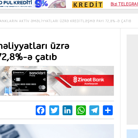
Kampa
Bizi TELEGRAM
Kart si
ANKLARIN AKTIV ƏMƏLIYYATLARI ÜZRƏ KREDITLƏŞMƏ PAYI 72,8%-Ə ÇATIB
əliyyatları üzrə
72,8%-ə çatıb
Facebook
Twitter
LinkedIn
WhatsApp
Telegra
Share