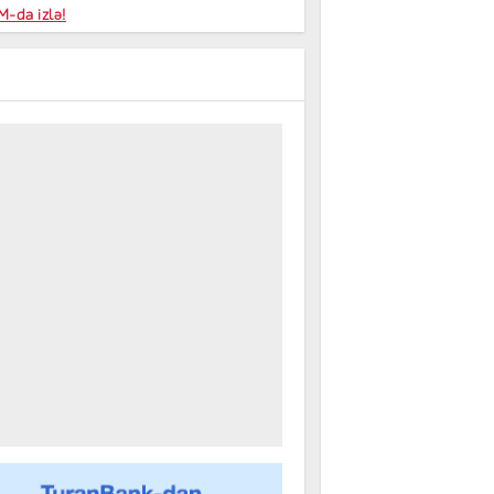
niyalar
-da izlə!
farişi
m