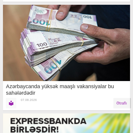
Azərbaycanda yüksək maaşlı vakansiyalar bu
sahələrdədir
07.08.2026
Ətraflı