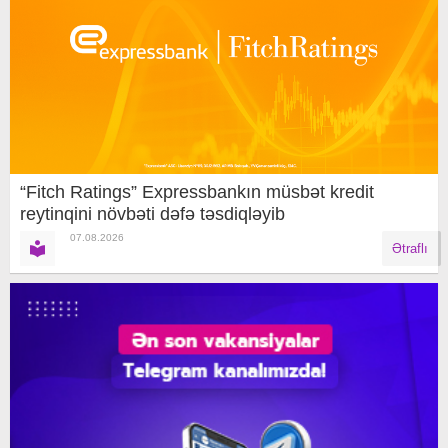
“Fitch Ratings” Expressbankın müsbət kredit
reytinqini növbəti dəfə təsdiqləyib
07.08.2026
Ətraflı