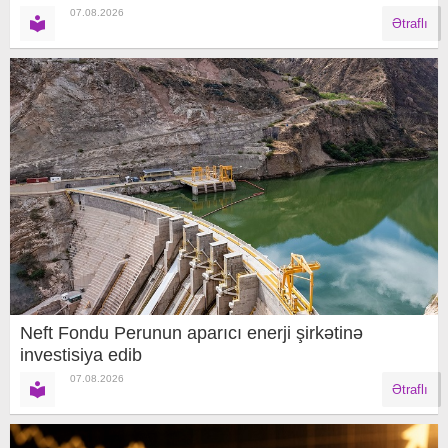
07.08.2026
Ətraflı
Neft Fondu Perunun aparıcı enerji şirkətinə
investisiya edib
07.08.2026
Ətraflı