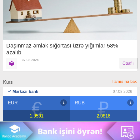
Daşınmaz əmlak sığortası üzrə yığımlar 58%
azalıb
07.08.2026
Ətraflı
Hamısına bax
Kurs
Mərkəzi bank
07.08.2026
₽
$
RUB
USD
2.0816
1.7