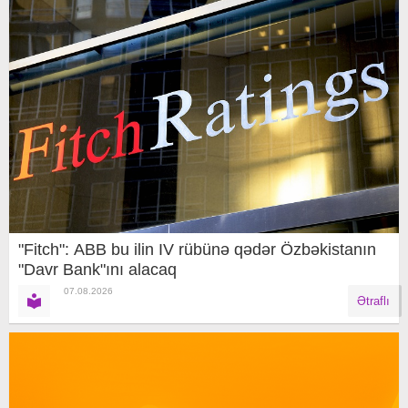
"Fitch": ABB bu ilin IV rübünə qədər Özbəkistanın
"Davr Bank"ını alacaq
07.08.2026
Ətraflı