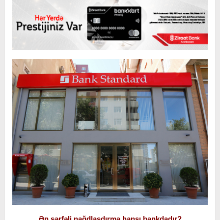
Ən sərfəli nağdlaşdırma hansı bankdadır?