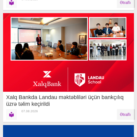
Ətraflı
Xalq Bankda Landau məktəbliləri üçün bankçılıq
üzrə təlim keçirildi
07.08.2026
Ətraflı