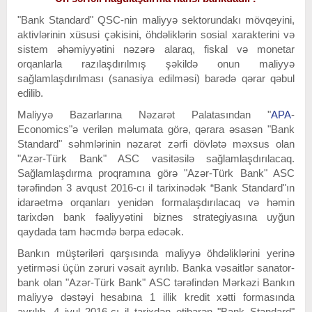
"Bank Standard" QSC-nin maliyyə sektorundakı mövqeyini,
aktivlərinin xüsusi çəkisini, öhdəliklərin sosial xarakterini və
sistem əhəmiyyətini nəzərə alaraq, fiskal və monetar
orqanlarla razılaşdırılmış şəkildə onun maliyyə
sağlamlaşdırılması (sanasiya edilməsi) barədə qərar qəbul
edilib.
Maliyyə Bazarlarına Nəzarət Palatasından "
APA
-
Economics"ə verilən məlumata görə, qərara əsasən "Bank
Standard" səhmlərinin nəzarət zərfi dövlətə məxsus olan
"Azər-Türk Bank" ASC vasitəsilə sağlamlaşdırılacaq.
Sağlamlaşdırma proqramına görə "Azər-Türk Bank" ASC
tərəfindən 3 avqust 2016-cı il tarixinədək “Bank Standard"ın
idarəetmə orqanları yenidən formalaşdırılacaq və həmin
tarixdən bank fəaliyyətini biznes strategiyasına uyğun
qaydada tam həcmdə bərpa edəcək.
Bankın müştəriləri qarşısında maliyyə öhdəliklərini yerinə
yetirməsi üçün zəruri vəsait ayrılıb. Banka vəsaitlər sanator-
bank olan "Azər-Türk Bank" ASC tərəfindən Mərkəzi Bankın
maliyyə dəstəyi hesabına 1 illik kredit xətti formasında
ayrılıb. 4 iyul 2016-cı il tarixdən etibarən "Bank Standard"