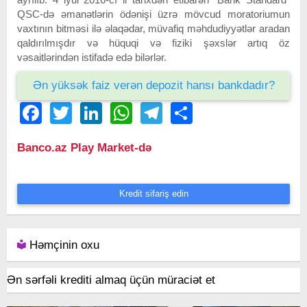
QSC-də əmanətlərin ödənişi üzrə mövcud moratoriumun
vaxtının bitməsi ilə əlaqədar, müvafiq məhdudiyyətlər aradan
qaldırılmışdır və hüquqi və fiziki şəxslər artıq öz
vəsaitlərindən istifadə edə bilərlər.
Ən yüksək faiz verən depozit hansı bankdadır?
Facebook
Twitter
LinkedIn
WhatsApp
Telegram
Share
Banco.az Play Market-də
Kredit sifariş edin
Həmçinin oxu
Ən sərfəli krediti almaq üçün müraciət et