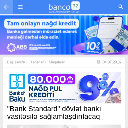
Skip to main content
Baş səhifə
Xəbərlər
Məqalələr
04.07.2016
"Bank Standard" dövlət bankı
vasitəsilə sağlamlaşdırılacaq