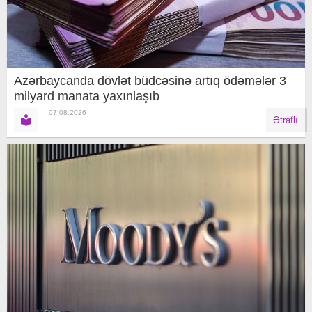
Azərbaycanda dövlət büdcəsinə artıq ödəmələr 3
milyard manata yaxınlaşıb
07.08.2026
Ətraflı