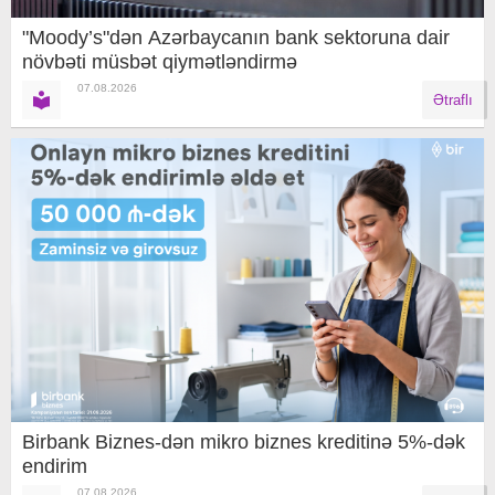
"Moody’s"dən Azərbaycanın bank sektoruna dair
növbəti müsbət qiymətləndirmə
07.08.2026
Ətraflı
Birbank Biznes-dən mikro biznes kreditinə 5%-dək
endirim
07.08.2026