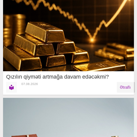
Qızılın qiyməti artmağa davam edəcəkmi?
07.08.2026
Ətraflı