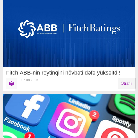
Fitch ABB-nin reytinqini növbəti dəfə yüksəltdi!
07.08.2026
Ətraflı