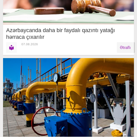
Azərbaycanda daha bir faydalı qazıntı yatağı
hərraca çıxarılır
07.08.2026
Ətraflı