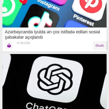
Azərbaycanda iyulda ən çox istifadə edilən sosial
şəbəkələr açıqlanıb
07.08.2026
Ətraflı