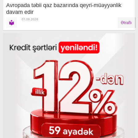
Avropada təbii qaz bazarında qeyri-müəyyənlik
davam edir
07.08.2026
Ətraflı