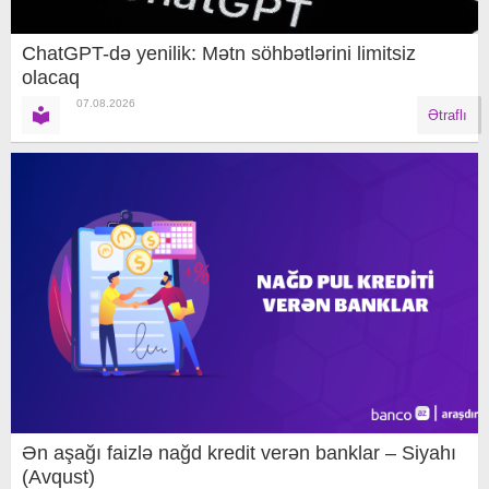
ChatGPT-də yenilik: Mətn söhbətlərini limitsiz
olacaq
07.08.2026
Ətraflı
Ən aşağı faizlə nağd kredit verən banklar – Siyahı
(Avqust)