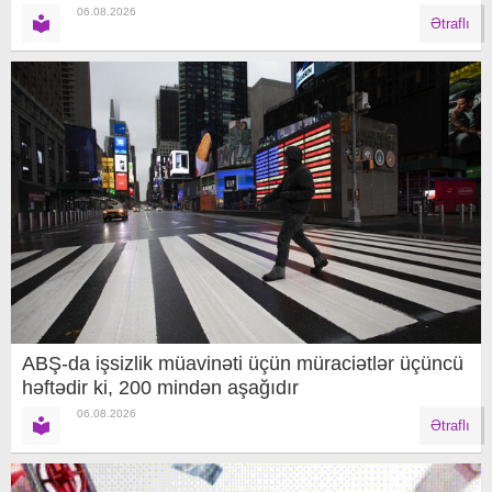
06.08.2026
Ətraflı
ABŞ-da işsizlik müavinəti üçün müraciətlər üçüncü
həftədir ki, 200 mindən aşağıdır
06.08.2026
Ətraflı