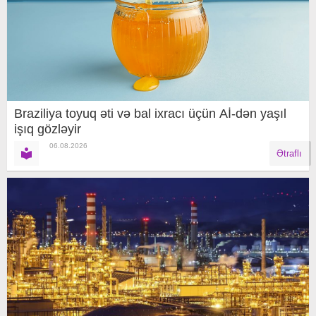
Braziliya toyuq əti və bal ixracı üçün Aİ-dən yaşıl
işıq gözləyir
06.08.2026
Ətraflı