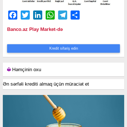
Facebook
Twitter
LinkedIn
WhatsApp
Telegram
Share
Banco.az Play Market-də
Kredit sifariş edin
Həmçinin oxu
Ən sərfəli krediti almaq üçün müraciət et