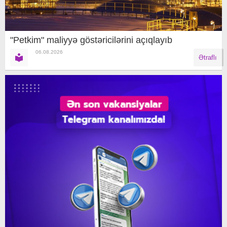
"Petkim" maliyyə göstəricilərini açıqlayıb
06.08.2026
Ətraflı