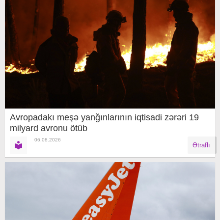
Avropadakı meşə yanğınlarının iqtisadi zərəri 19
milyard avronu ötüb
06.08.2026
Ətraflı