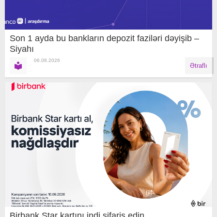
Son 1 ayda bu bankların depozit faziləri dəyişib –
Siyahı
06.08.2026
Ətraflı
Birbank Star kartını indi sifariş edin,