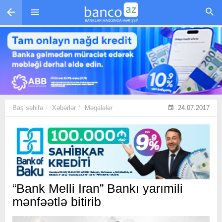
Skip to main content
Baş səhifə
Xəbərlər
Məqalələr
24.07.2017
“Bank Melli Iran” Bankı yarımili
mənfəətlə bitirib