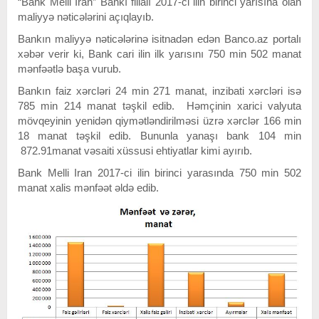
“Bank Melli Iran” Bankı filialı 2017-ci ilin birinci yarısına olan
maliyyə nəticələrini açıqlayıb.
Bankın maliyyə nəticələrinə isitnadən edən Banco.az portalı
xəbər verir ki, Bank cari ilin ilk yarısını 750 min 502 manat
mənfəətlə başa vurub.
Bankın faiz xərcləri 24 min 271 manat, inzibati xərcləri isə
785 min 214 manat təşkil edib. Həmçinin xarici valyuta
mövqeyinin yenidən qiymətləndirilməsi üzrə xərclər 166 min
18 manat təşkil edib. Bununla yanaşı bank 104 min
872.91manat vəsaiti xüssusi ehtiyatlar kimi ayırıb.
Bank Melli Iran 2017-ci ilin birinci yarasında 750 min 502
manat xalis mənfəət əldə edib.