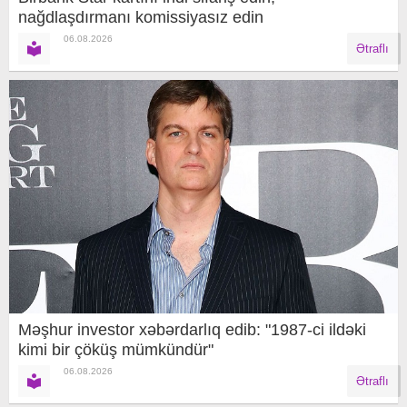
nağdlaşdırmanı komissiyasız edin
06.08.2026
Ətraflı
Məşhur investor xəbərdarlıq edib: "1987-ci ildəki
kimi bir çöküş mümkündür"
06.08.2026
Ətraflı