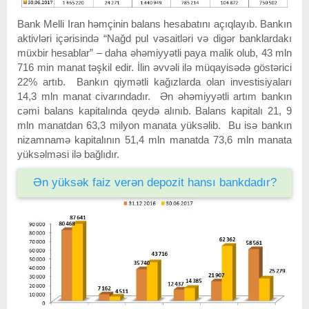
Bank Melli Iran həmçinin balans hesabatını açıqlayıb. Bankın
aktivləri içərisində “Nağd pul vəsaitləri və digər banklardakı
müxbir hesablar” – daha əhəmiyyətli paya malik olub, 43 mln
716 min manat təşkil edir. İlin əvvəli ilə müqayisədə göstərici
22% artıb. Bankın qiymətli kağızlarda olan investisiyaları
14,3 mln manat civarındadır. Ən əhəmiyyətli artım bankın
cəmi balans kapitalında qeydə alınıb. Balans kapitalı 21, 9
mln manatdan 63,3 milyon manata yüksəlib. Bu isə bankın
nizamnamə kapitalının 51,4 mln manatda 73,6 mln manata
yüksəlməsi ilə bağlıdır.
Ən yüksək faiz verən depozit hansı bankdadır?