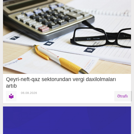
Qeyri-neft-qaz sektorundan vergi daxilolmaları
artıb
06.08.2026
Ətraflı