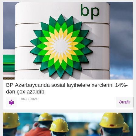
BP Azərbaycanda sosial layihələrə xərclərini 14%-
dən çox azaldıb
06.08.2026
Ətraflı