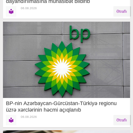
dayandırılmasına münasibət bildirib
06.08.2026
Ətraflı
BP-nin Azərbaycan-Gürcüstan-Türkiyə regionu
üzrə xərclərinin həcmi açıqlanıb
06.08.2026
Ətraflı