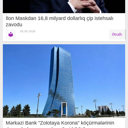
İlon Maskdan 16,8 milyard dollarlıq çip istehsalı
zavodu
06.08.2026
Ətraflı
Mərkəzi Bank "Zolotaya Korona" köçürmələrinin