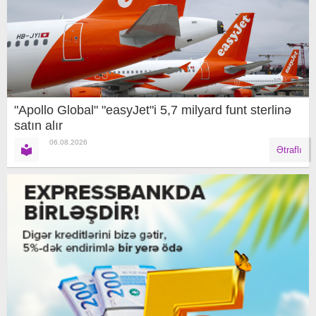
"Apollo Global" "easyJet"i 5,7 milyard funt sterlinə
satın alır
06.08.2026
Ətraflı