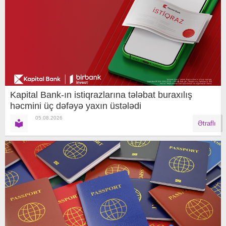
Kapital Bank-ın istiqrazlarına tələbat buraxılış
həcmini üç dəfəyə yaxın üstələdi
05.08.2026
Ətraflı