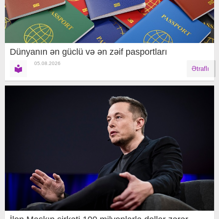
Dünyanın ən güclü və ən zəif pasportları
05.08.2026
Ətraflı