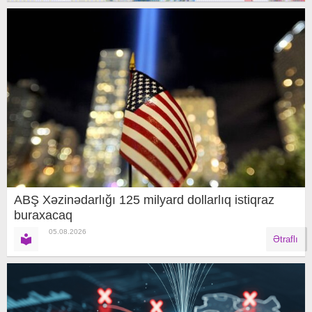
ABŞ Xəzinədarlığı 125 milyard dollarlıq istiqraz
buraxacaq
05.08.2026
Ətraflı