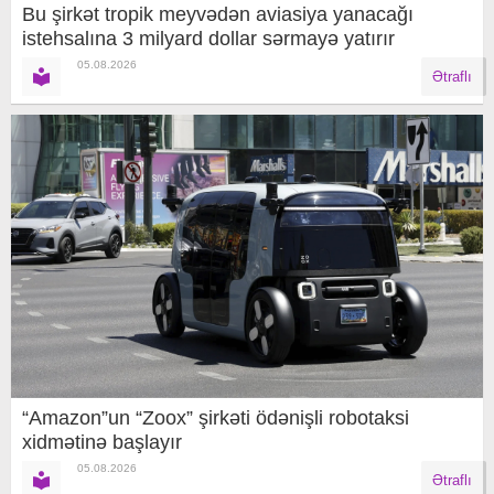
Bu şirkət tropik meyvədən aviasiya yanacağı
istehsalına 3 milyard dollar sərmayə yatırır
05.08.2026
Ətraflı
“Amazon”un “Zoox” şirkəti ödənişli robotaksi
xidmətinə başlayır
05.08.2026
Ətraflı