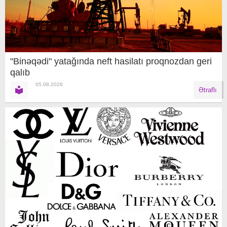
"Binəqədi" yatağında neft hasilatı proqnozdan geri
qalıb
05.08.2026
Ətraflı