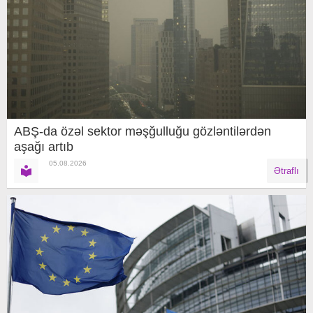
ABŞ-da özəl sektor məşğulluğu gözləntilərdən
aşağı artıb
05.08.2026
Ətraflı