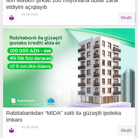
İlon Maskın şirkəti 100 milyonlarla dollar zərər
etdiyini açıqlayıb
05.08.2026
Ətraflı
Rabitəbankdan “MİDA” xətti ilə güzəştli ipoteka
imkanı
05.08.2026
Ətraflı