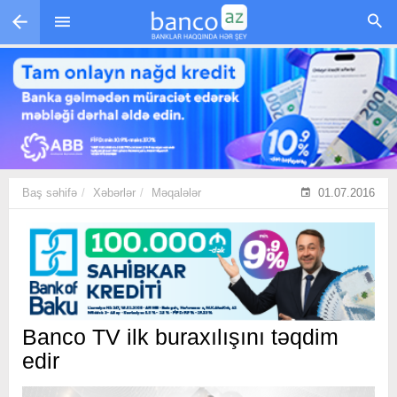
Skip to main content
Baş səhifə
Xəbərlər
Məqalələr
01.07.2016
Banco TV ilk buraxılışını təqdim
edir