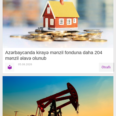
Azərbaycanda kirayə mənzil fonduna daha 204
mənzil əlavə olunub
05.08.2026
Ətraflı