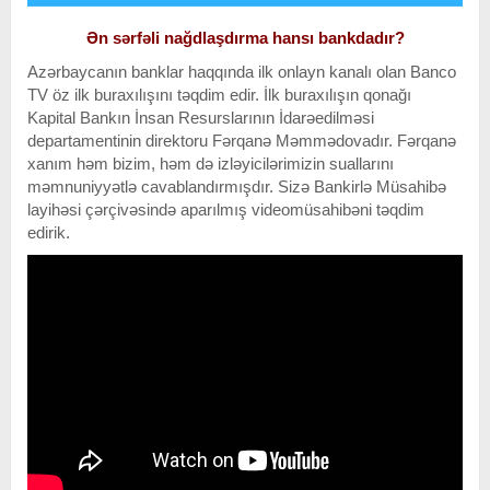
Ən sərfəli nağdlaşdırma hansı bankdadır?
Azərbaycanın banklar haqqında ilk onlayn kanalı olan Banco
TV öz ilk buraxılışını təqdim edir. İlk buraxılışın qonağı
Kapital Bankın İnsan Resurslarının İdarəedilməsi
departamentinin direktoru Fərqanə Məmmədovadır. Fərqanə
xanım həm bizim, həm də izləyicilərimizin suallarını
məmnuniyyətlə cavablandırmışdır. Sizə Bankirlə Müsahibə
layihəsi çərçivəsində aparılmış videomüsahibəni təqdim
edirik.