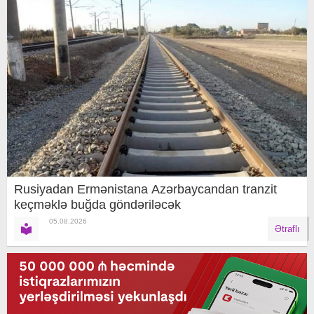
Rusiyadan Ermənistana Azərbaycandan tranzit
keçməklə buğda göndəriləcək
05.08.2026
Ətraflı