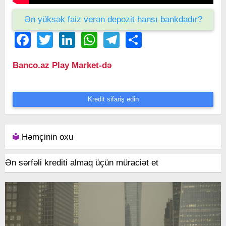
Ən yüksək faiz verən depozit hansı bankdadır?
Facebook
Twitter
LinkedIn
WhatsApp
Telegram
Share
Banco.az Play Market-də
Kredit sifariş edin
Həmçinin oxu
Ən sərfəli krediti almaq üçün müraciət et