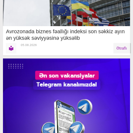
Avrozonada biznes fəallığı indeksi son səkkiz ayın
ən yüksək səviyyəsinə yüksəlib
05.08.2026
Ətraflı