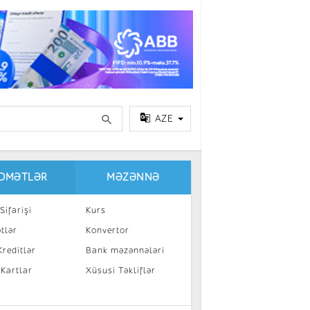
AZE
IDMƏTLƏR
MƏZƏNNƏ
Sifarişi
Kurs
tlər
Konvertor
reditlər
Bank məzənnələri
 Kartlar
Xüsusi Təkliflər
a