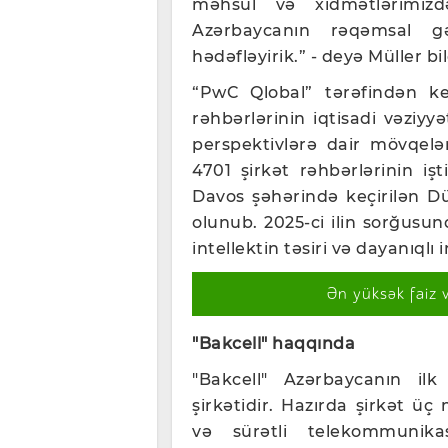
məhsul və xidmətlərimizdə
Azərbaycanın rəqəmsal gə
hədəfləyirik.” - deyə Müller bil
“PwC Qlobal” tərəfindən keç
rəhbərlərinin iqtisadi vəziyyə
perspektivlərə dair mövqelə
4701 şirkət rəhbərlərinin işt
Davos şəhərində keçirilən D
olunub. 2025-ci ilin sorğusun
intellektin təsiri və dayanıqlı 
Ən yüksək faiz 
"Bakcell" haqqında
"Bakcell" Azərbaycanın i
şirkətidir. Hazırda şirkət üç
və sürətli telekommunika