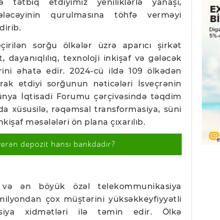
 tətbiq etdiyimiz yeniliklərlə yanaşı,
ləcəyinin qurulmasına töhfə verməyi
dirib.
irilən sorğu ölkələr üzrə aparıcı şirkət
t, dayanıqlılıq, texnoloji inkişaf və gələcək
rini əhatə edir. 2024-cü ildə 109 ölkədən
irak etdiyi sorğunun nəticələri İsveçrənin
ünya İqtisadi Forumu çərçivəsində təqdim
da xüsusilə, rəqəmsal transformasiya, süni
inkişaf məsələləri ön plana çıxarılıb.
verən depozit hansı bankdadır?
lk və ən böyük özəl telekommunikasiya
 milyondan çox müştərini yüksəkkeyfiyyətli
siya xidmətləri ilə təmin edir. Ölkə