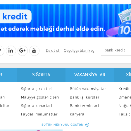
Daxil ol
Qeydiyyatdan keç
R
SIĞORTA
VAKANSIYALAR
X
Sığorta şirkətləri
Bütün vakansiyalar
Kredit 
arı
Maliyyə göstəriciləri
Bank işi kursları
Əmanə
ciləri
Sığorta xəbərləri
Bank terminləri
Nağd K
8
Faydalı məlumatlar
Karyera
Taksit
Sığorta kalkulyatoru
Peşakar inkişaf
İpotek
BÜTÜN MENYUNU GÖSTƏR