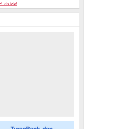
niyalar
-da izlə!
farişi
m