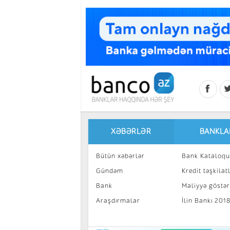
Skip to main content
XƏBƏRLƏR
BANKLA
Bütün xəbərlər
Bank Kataloqu
Gündəm
Kredit təşkilatl
Bank
Maliyyə göstəri
Araşdırmalar
İlin Bankı 201
İnvestisiya