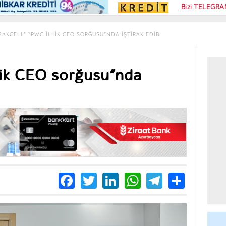
Kampa
Bizi TELEGRAM
Kart si
BAKCELL” “PWC ILLIK CEO SORĞUSU”NDA IŞTIRAK EDIB
lik CEO sorğusu”nda
Facebook
Twitter
LinkedIn
WhatsApp
Telegra
Share