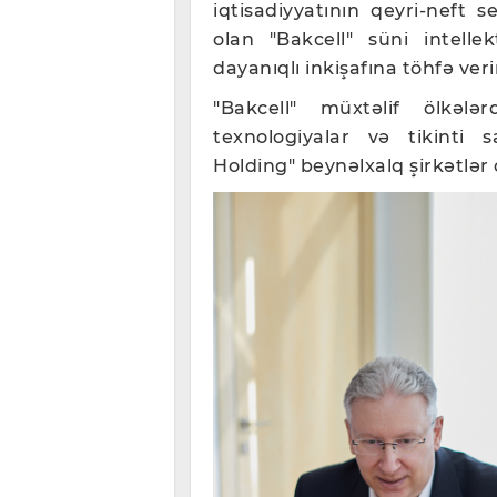
iqtisadiyyatının qeyri-neft 
olan "Bakcell" süni intelle
dayanıqlı inkişafına töhfə veri
"Bakcell" müxtəlif ölkələ
texnologiyalar və tikinti 
Holding" beynəlxalq şirkətlər