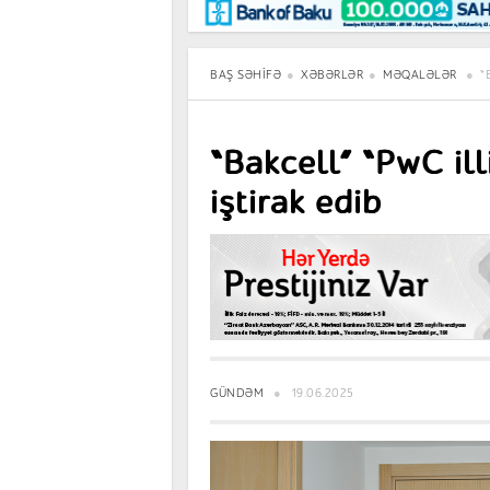
Maraqlı
BancoTV
Müsahibə
BAŞ SƏHIFƏ
XƏBƏRLƏR
MƏQALƏLƏR
“
“Bakcell” “PwC il
iştirak edib
GÜNDƏM
19.06.2025