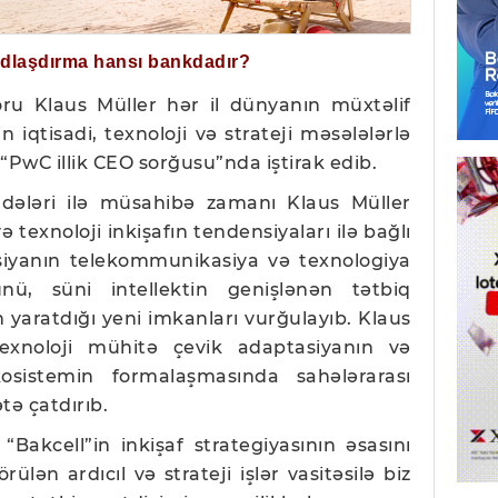
ğdlaşdırma hansı bankdadır?
toru Klaus Müller hər il dünyanın müxtəlif
n iqtisadi, texnoloji və strateji məsələlərlə
“PwC illik CEO sorğusu”nda iştirak edib.
ələri ilə müsahibə zamanı Klaus Müller
texnoloji inkişafın tendensiyaları ilə bağlı
vasiyanın telekommunikasiya və texnologiya
nü, süni intellektin genişlənən tətbiq
n yaratdığı yeni imkanları vurğulayıb. Klaus
exnoloji mühitə çevik adaptasiyanın və
osistemin formalaşmasında sahələrarası
tə çatdırıb.
 “Bakcell”in inkişaf strategiyasının əsasını
ülən ardıcıl və strateji işlər vasitəsilə biz