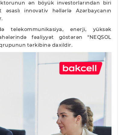
sektorunun ən böyük investorlarından biri
kt əsaslı innovativ həllərlə Azərbaycanın
r.
rdə telekommunikasiya, enerji, yüksək
sahələrində fəaliyyət göstərən "NEQSOL
 qrupunun tərkibinə daxildir.