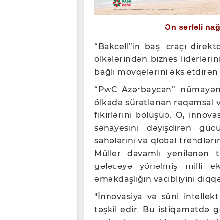
Ən sərfəli na
“Bakcell”in baş icraçı direk
ölkələrindən biznes liderlərini
bağlı mövqelərini əks etdirən 
“PwC Azərbaycan” nümayənd
ölkədə sürətlənən rəqəmsal və 
fikirlərini bölüşüb. O, inno
sənayesini dəyişdirən gücü
sahələrini və qlobal trendləri
Müller davamlı yenilənən t
gələcəyə yönəlmiş milli ek
əməkdaşlığın vacibliyini diqqə
"İnnovasiya və süni intellekt
təşkil edir. Bu istiqamətdə gör