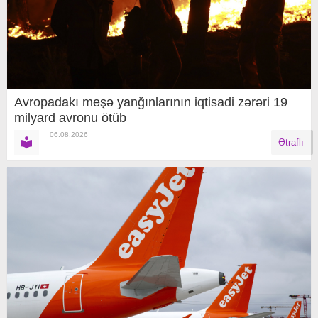
Avropadakı meşə yanğınlarının iqtisadi zərəri 19
milyard avronu ötüb
06.08.2026
Ətraflı