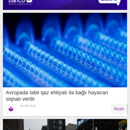
Avropada təbii qaz ehtiyatı ilə bağlı həyəcan
siqnalı verilir
06.08.2026
Ətraflı