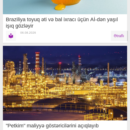
Braziliya toyuq əti və bal ixracı üçün Aİ-dən yaşıl
işıq gözləyir
06.08.2026
Ətraflı
"Petkim" maliyyə göstəricilərini açıqlayıb