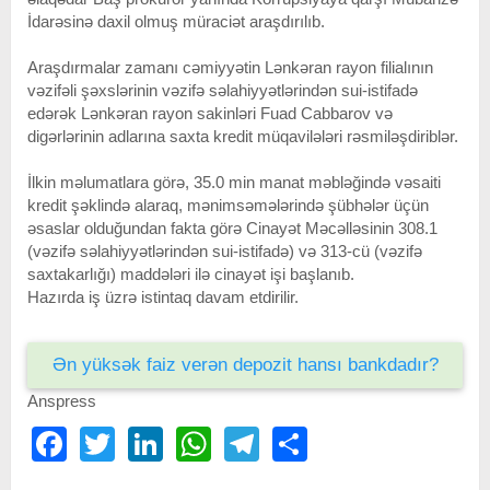
İdarəsinə daxil olmuş müraciət araşdırılıb.
Araşdırmalar zamanı cəmiyyətin Lənkəran rayon filialının
vəzifəli şəxslərinin vəzifə səlahiyyətlərindən sui-istifadə
edərək Lənkəran rayon sakinləri Fuad Cabbarov və
digərlərinin adlarına saxta kredit müqavilələri rəsmiləşdiriblər.
İlkin məlumatlara görə, 35.0 min manat məbləğində vəsaiti
kredit şəklində alaraq, mənimsəmələrində şübhələr üçün
əsaslar olduğundan fakta görə Cinayət Məcəlləsinin 308.1
(vəzifə səlahiyyətlərindən sui-istifadə) və 313-cü (vəzifə
saxtakarlığı) maddələri ilə cinayət işi başlanıb.
Hazırda iş üzrə istintaq davam etdirilir.
Ən yüksək faiz verən depozit hansı bankdadır?
Anspress
Facebook
Twitter
LinkedIn
WhatsApp
Telegram
Share