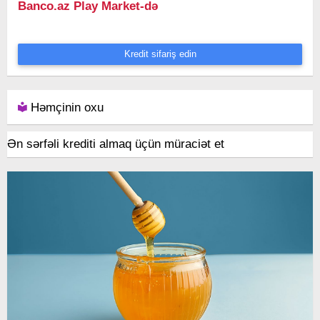
Banco.az Play Market-də
Kredit sifariş edin
Həmçinin oxu
Ən sərfəli krediti almaq üçün müraciət et