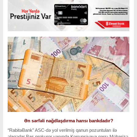
Ən sərfəli nağdlaşdırma hansı bankdadır?
“RabitəBank” ASC-də yol verilmiş qanun pozuntuları ilə
əlaqədar Baş prokuror yanında Korrupsiyaya qarşı Mübarizə