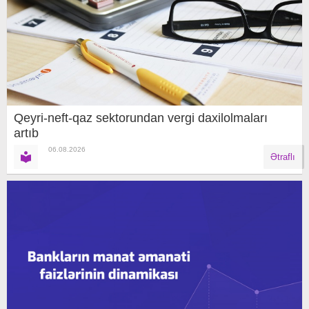
Qeyri-neft-qaz sektorundan vergi daxilolmaları
artıb
06.08.2026
Ətraflı