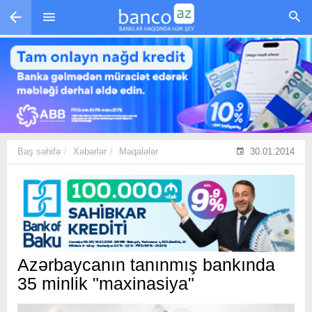
Skip to main content
Baş səhifə
Xəbərlər
Məqalələr
30.01.2014
Azərbaycanın tanınmış bankında
35 minlik "maxinasiya"