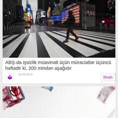
ABŞ-da işsizlik müavinəti üçün müraciətlər üçüncü
həftədir ki, 200 mindən aşağıdır
06.08.2026
Ətraflı