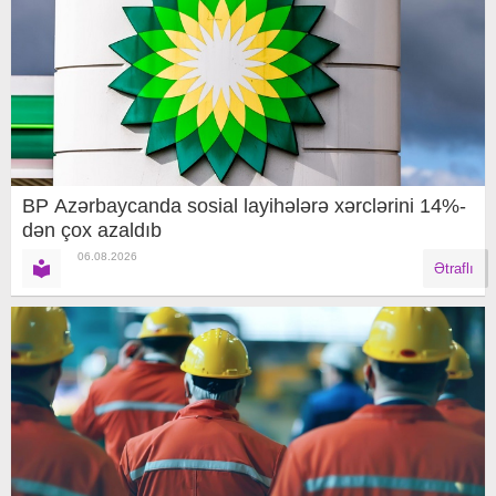
BP Azərbaycanda sosial layihələrə xərclərini 14%-
dən çox azaldıb
06.08.2026
Ətraflı