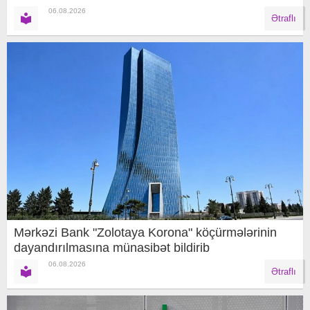
06.08.2026
Ətraflı
Mərkəzi Bank "Zolotaya Korona" köçürmələrinin
dayandırılmasına münasibət bildirib
06.08.2026
Ətraflı