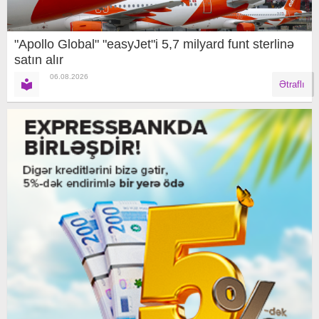
"Apollo Global" "easyJet"i 5,7 milyard funt sterlinə
satın alır
06.08.2026
Ətraflı