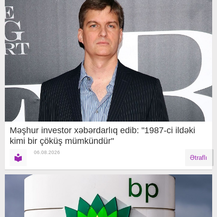
Məşhur investor xəbərdarlıq edib: "1987-ci ildəki
kimi bir çöküş mümkündür"
06.08.2026
Ətraflı